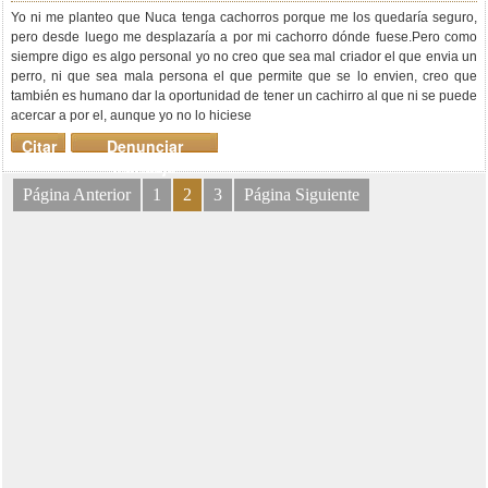
Yo ni me planteo que Nuca tenga cachorros porque me los quedaría seguro,
pero desde luego me desplazaría a por mi cachorro dónde fuese.Pero como
siempre digo es algo personal yo no creo que sea mal criador el que envia un
perro, ni que sea mala persona el que permite que se lo envien, creo que
también es humano dar la oportunidad de tener un cachirro al que ni se puede
acercar a por el, aunque yo no lo hiciese
Citar
Denunciar
mensaje
Página Anterior
1
2
3
Página Siguiente