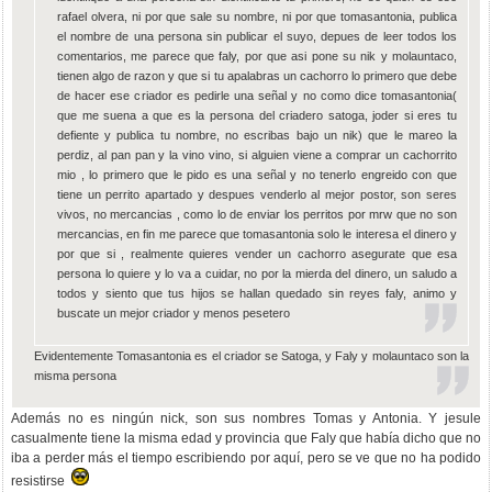
rafael olvera, ni por que sale su nombre, ni por que tomasantonia, publica
el nombre de una persona sin publicar el suyo, depues de leer todos los
comentarios, me parece que faly, por que asi pone su nik y molauntaco,
tienen algo de razon y que si tu apalabras un cachorro lo primero que debe
de hacer ese criador es pedirle una señal y no como dice tomasantonia(
que me suena a que es la persona del criadero satoga, joder si eres tu
defiente y publica tu nombre, no escribas bajo un nik) que le mareo la
perdiz, al pan pan y la vino vino, si alguien viene a comprar un cachorrito
mio , lo primero que le pido es una señal y no tenerlo engreido con que
tiene un perrito apartado y despues venderlo al mejor postor, son seres
vivos, no mercancias , como lo de enviar los perritos por mrw que no son
mercancias, en fin me parece que tomasantonia solo le interesa el dinero y
por que si , realmente quieres vender un cachorro asegurate que esa
persona lo quiere y lo va a cuidar, no por la mierda del dinero, un saludo a
todos y siento que tus hijos se hallan quedado sin reyes faly, animo y
buscate un mejor criador y menos pesetero
Evidentemente Tomasantonia es el criador se Satoga, y Faly y molauntaco son la
misma persona
Además no es ningún nick, son sus nombres Tomas y Antonia. Y jesule
casualmente tiene la misma edad y provincia que Faly que había dicho que no
iba a perder más el tiempo escribiendo por aquí, pero se ve que no ha podido
resistirse