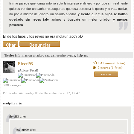
fin me parece que tomasantonia solo le interesa el dinero y por que si , realmente
quieres vender un cachorro asegurate que esa persona lo quiere y lo va a cuidar,
no por la mierda del dinero, un saludo a todos
y siento que tus hijos se hallan
quedado sin reyes faly, animo y buscate un mejor criador y menos
pesetero
El de los hijos y los reyes no era molauntaco? xD
Citar
Denunciar
mensaje
Titulo:
informacion criadero satoga.necesito ayuda, help-me
0 Albumes
(0 fotos)
Fievel93
0 perros
(1 fotos)
¡Adicto Total!
ver mas
3189 mensajes
Publicado: Wednesday 05 de December de 2012, 12:47
maripilix dijo:
fievel93 dijo:
jesule1970 dijo: