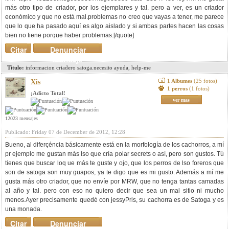
más otro tipo de criador, por los ejemplares y tal. pero a ver, es un criador
económico y que no está mal.problemas no creo que vayas a tener, me parece
que lo que ha pasado aquí es algo aislado y si ambas partes hacen las cosas
bien no tiene porque haber problemas.[/quote]
Citar
Denunciar
mensaje
Titulo:
informacion criadero satoga.necesito ayuda, help-me
1 Albumes
(25 fotos)
Xis
1 perros
(1 fotos)
¡Adicto Total!
ver mas
12023 mensajes
Publicado: Friday 07 de December de 2012, 12:28
Bueno, al diferçéncia básicamente está en la morfología de los cachorros, a mí
pr ejemplo me gustan más lso que cría polar secrets o así, pero son gustos. Tú
tienes que buscar loq ue más te guste y ojo, que los perros de lso foreros que
son de satoga son muy guapos, ya te digo que es mi gusto. Además a mí me
gusta más otro criador, que no envíe por MRW, que no tenga tantas camadas
al año y tal. pero con eso no quiero decir que sea un mal sitio ni mucho
menos.Ayer precisamente quedé con jessyPris, su cachorra es de Satoga y es
una monada.
Citar
Denunciar