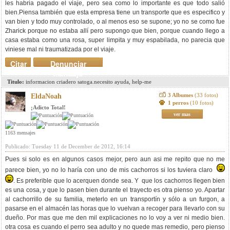
les habria pagado el viaje, pero sea como lo importante es que todo salió
bien.Piensa también que esta empresa tiene un transporte que es especifico y
van bien y todo muy controlado, o al menos eso se supone; yo no se como fue
Zharick porque no estaba allí pero supongo que bien, porque cuando llego a
casa estaba como una rosa, super limpita y muy espabilada, no parecia que
viniese mal ni traumatizada por el viaje.
Citar
Denunciar
mensaje
Titulo:
informacion criadero satoga.necesito ayuda, help-me
3 Albumes
(33 fotos)
EldaNoah
1 perros
(10 fotos)
¡Adicto Total!
ver mas
1163 mensajes
Publicado: Tuesday 11 de December de 2012, 16:14
Pues si solo es en algunos casos mejor, pero aun asi me repito que no me
parece bien, yo no lo haría con uno de mis cachorros si los tuviera claro
. Es preferible que lo acerquen donde sea. Y que los cachorros llegen bien
es una cosa, y que lo pasen bien durante el trayecto es otra pienso yo. Apartar
al cachorrillo de su familia, meterlo en un transportín y sólo a un furgon, a
pasarse en el almacén las horas que lo vuelvan a recoger para llevarlo con su
dueño. Por mas que me den mil explicaciones no lo voy a ver ni medio bien.
otra cosa es cuando el perro sea adulto y no quede mas remedio, pero pienso