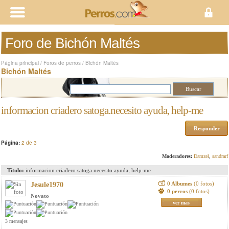
Foro de Bichón Maltés
Página principal
/
Foros de perros
/
Bichón Maltés
Bichón Maltés
informacion criadero satoga.necesito ayuda, help-me
Responder
Página:
2 de 3
Moderadores:
Damzel
,
sandrarf
Titulo:
informacion criadero satoga.necesito ayuda, help-me
0 Albumes
(0 fotos)
Jesule1970
0 perros
(0 fotos)
Novato
ver mas
3 mensajes