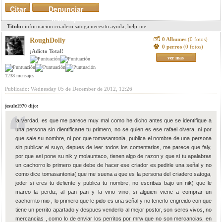
Citar
Denunciar
mensaje
Titulo:
informacion criadero satoga.necesito ayuda, help-me
0 Albumes
(0 fotos)
RoughDolly
0 perros
(0 fotos)
¡Adicto Total!
ver mas
1238 mensajes
Publicado: Wednesday 05 de December de 2012, 12:26
jesule1970 dijo:
la verdad, es que me parece muy mal como he dicho antes que se identifique a
una persona sin dientificarte tu primero, no se quien es ese rafael olvera, ni por
que sale su nombre, ni por que tomasantonia, publica el nombre de una persona
sin publicar el suyo, depues de leer todos los comentarios, me parece que faly,
por que asi pone su nik y molauntaco, tienen algo de razon y que si tu apalabras
un cachorro lo primero que debe de hacer ese criador es pedirle una señal y no
como dice tomasantonia( que me suena a que es la persona del criadero satoga,
joder si eres tu defiente y publica tu nombre, no escribas bajo un nik) que le
mareo la perdiz, al pan pan y la vino vino, si alguien viene a comprar un
cachorrito mio , lo primero que le pido es una señal y no tenerlo engreido con que
tiene un perrito apartado y despues venderlo al mejor postor, son seres vivos, no
mercancias , como lo de enviar los perritos por mrw que no son mercancias, en