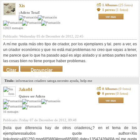
1 Albumes
(25 fotos)
Xis
1 perros
(1 fotos)
¡Adicto Total!
ver mas
12023 mensajes
Publicado: Wednesday 05 de December de 2012, 22:45
A mí me gusta más otro tipo de criador, por los ejemplares y tal. pero a ver, es
un criador económico y que no está mal.problemas no creo que vayas a tener,
me parece que lo que ha pasado aquí es algo aislado y si ambas partes hacen
las cosas bien no tiene porque haber problemas.
Citar
Denunciar
mensaje
Titulo:
informacion criadero satoga.necesito ayuda, help-me
0 Albumes
(0 fotos)
Jako84
0 perros
(0 fotos)
Quiero ser Adicto
ver mas
16 mensajes
Publicado: Friday 07 de December de 2012, 09:48
[hola que diferencia hay de otros criaderos¿? en el tema de los
ejemplaressaludos quote author=Xis
link=topic=491250.msg685880#msg685880 date=1354743949]A mí me gusta