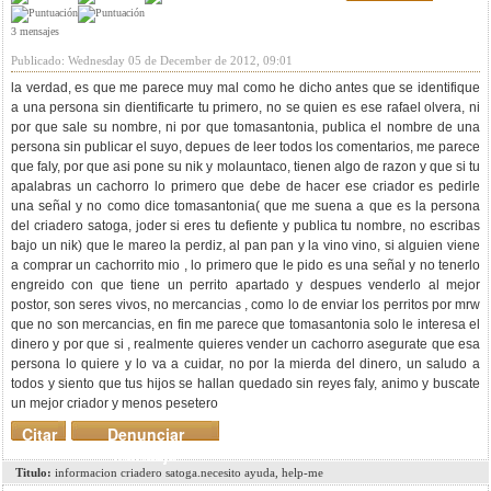
3 mensajes
Publicado: Wednesday 05 de December de 2012, 09:01
la verdad, es que me parece muy mal como he dicho antes que se identifique
a una persona sin dientificarte tu primero, no se quien es ese rafael olvera, ni
por que sale su nombre, ni por que tomasantonia, publica el nombre de una
persona sin publicar el suyo, depues de leer todos los comentarios, me parece
que faly, por que asi pone su nik y molauntaco, tienen algo de razon y que si tu
apalabras un cachorro lo primero que debe de hacer ese criador es pedirle
una señal y no como dice tomasantonia( que me suena a que es la persona
del criadero satoga, joder si eres tu defiente y publica tu nombre, no escribas
bajo un nik) que le mareo la perdiz, al pan pan y la vino vino, si alguien viene
a comprar un cachorrito mio , lo primero que le pido es una señal y no tenerlo
engreido con que tiene un perrito apartado y despues venderlo al mejor
postor, son seres vivos, no mercancias , como lo de enviar los perritos por mrw
que no son mercancias, en fin me parece que tomasantonia solo le interesa el
dinero y por que si , realmente quieres vender un cachorro asegurate que esa
persona lo quiere y lo va a cuidar, no por la mierda del dinero, un saludo a
todos y siento que tus hijos se hallan quedado sin reyes faly, animo y buscate
un mejor criador y menos pesetero
Citar
Denunciar
mensaje
Titulo:
informacion criadero satoga.necesito ayuda, help-me