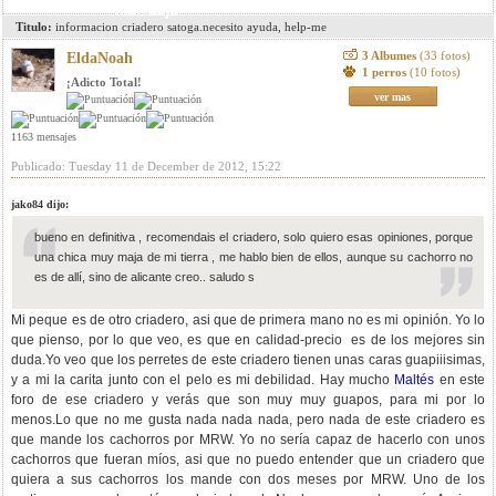
mensaje
Titulo:
informacion criadero satoga.necesito ayuda, help-me
3 Albumes
(33 fotos)
EldaNoah
1 perros
(10 fotos)
¡Adicto Total!
ver mas
1163 mensajes
Publicado: Tuesday 11 de December de 2012, 15:22
jako84 dijo:
bueno en definitiva , recomendais el criadero, solo quiero esas opiniones, porque
una chica muy maja de mi tierra , me hablo bien de ellos, aunque su cachorro no
es de allí, sino de alicante creo.. saludo s
Mi peque es de otro criadero, asi que de primera mano no es mi opinión. Yo lo
que pienso, por lo que veo, es que en calidad-precio es de los mejores sin
duda.Yo veo que los perretes de este criadero tienen unas caras guapiiisimas,
y a mi la carita junto con el pelo es mi debilidad. Hay mucho
Maltés
en este
foro de ese criadero y verás que son muy muy guapos, para mi por lo
menos.Lo que no me gusta nada nada nada, pero nada de este criadero es
que mande los cachorros por MRW. Yo no sería capaz de hacerlo con unos
cachorros que fueran míos, asi que no puedo entender que un criadero que
quiera a sus cachorros los mande con dos meses por MRW. Uno de los