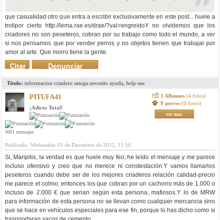
que casualidad otro que entra a escribir exclusivamente en este post... huele a
trollpor cierto http://lema.rae.es/drae/?val=engreidoY no olvidemos que los
criadores no son peseteros, cobran por su trabajo como todo el mundo, a ver
si nos pensamos que por vender perros y no objetos tienen que trabajar por
amor al arte. Que morro tiene la gente.
Citar
Denunciar
mensaje
Titulo:
informacion criadero satoga.necesito ayuda, help-me
1 Albumes
(4 fotos)
PITUFA41
0 perros
(0 fotos)
¡Adicto Total!
ver mas
3681 mensajes
Publicado: Wednesday 05 de December de 2012, 11:50
Si, Maripilix, la verdad es que huele muy feo; he leído el mensaje y me parece
incluso ofensivo y creo que no merece ni constestación.Y vamos llamarlos
peseteros cuando debe ser de los mejores criaderos relación calidad-precio
me parece el colmo; entonces los que cobran por un cachorro más de 1.000 o
incluso de 2.000 € que serian según esta persona, mafiosos.Y lo de MRW
para información de esta persona no se llevan como cualquier mercancia sino
que se hace en vehículos especiales para ese fin, porque lo has dicho como si
trasnportaran sacos de cemento.