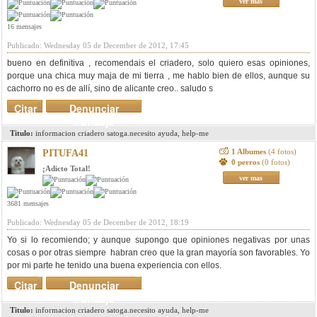
ver mas
16 mensajes
Publicado: Wednesday 05 de December de 2012, 17:45
bueno en definitiva , recomendais el criadero, solo quiero esas opiniones,
porque una chica muy maja de mi tierra , me hablo bien de ellos, aunque su
cachorro no es de allí, sino de alicante creo.. saludo s
Citar
Denunciar
mensaje
Titulo:
informacion criadero satoga.necesito ayuda, help-me
1 Albumes
(4 fotos)
PITUFA41
0 perros
(0 fotos)
¡Adicto Total!
ver mas
3681 mensajes
Publicado: Wednesday 05 de December de 2012, 18:19
Yo si lo recomiendo; y aunque supongo que opiniones negativas por unas
cosas o por otras siempre habran creo que la gran mayoría son favorables. Yo
por mi parte he tenido una buena experiencia con ellos.
Citar
Denunciar
mensaje
Titulo:
informacion criadero satoga.necesito ayuda, help-me