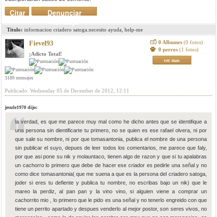
Citar
Denunciar
mensaje
Titulo:
informacion criadero satoga.necesito ayuda, help-me
0 Albumes
(0 fotos)
Fievel93
0 perros
(1 fotos)
¡Adicto Total!
ver mas
3189 mensajes
Publicado: Wednesday 05 de December de 2012, 12:11
jesule1970 dijo:
la verdad, es que me parece muy mal como he dicho antes que se identifique a
una persona sin dientificarte tu primero, no se quien es ese rafael olvera, ni por
que sale su nombre, ni por que tomasantonia, publica el nombre de una persona
sin publicar el suyo, depues de leer todos los comentarios, me parece que faly,
por que asi pone su nik y molauntaco, tienen algo de razon y que si tu apalabras
un cachorro lo primero que debe de hacer ese criador es pedirle una señal y no
como dice tomasantonia( que me suena a que es la persona del criadero satoga,
joder si eres tu defiente y publica tu nombre, no escribas bajo un nik) que le
mareo la perdiz, al pan pan y la vino vino, si alguien viene a comprar un
cachorrito mio , lo primero que le pido es una señal y no tenerlo engreido con que
tiene un perrito apartado y despues venderlo al mejor postor, son seres vivos, no