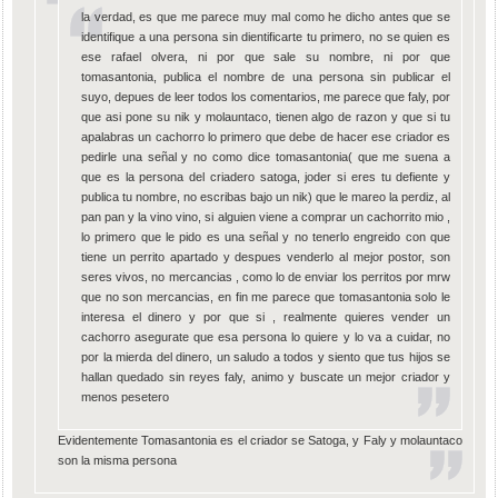
la verdad, es que me parece muy mal como he dicho antes que se
identifique a una persona sin dientificarte tu primero, no se quien es
ese rafael olvera, ni por que sale su nombre, ni por que
tomasantonia, publica el nombre de una persona sin publicar el
suyo, depues de leer todos los comentarios, me parece que faly, por
que asi pone su nik y molauntaco, tienen algo de razon y que si tu
apalabras un cachorro lo primero que debe de hacer ese criador es
pedirle una señal y no como dice tomasantonia( que me suena a
que es la persona del criadero satoga, joder si eres tu defiente y
publica tu nombre, no escribas bajo un nik) que le mareo la perdiz, al
pan pan y la vino vino, si alguien viene a comprar un cachorrito mio ,
lo primero que le pido es una señal y no tenerlo engreido con que
tiene un perrito apartado y despues venderlo al mejor postor, son
seres vivos, no mercancias , como lo de enviar los perritos por mrw
que no son mercancias, en fin me parece que tomasantonia solo le
interesa el dinero y por que si , realmente quieres vender un
cachorro asegurate que esa persona lo quiere y lo va a cuidar, no
por la mierda del dinero, un saludo a todos y siento que tus hijos se
hallan quedado sin reyes faly, animo y buscate un mejor criador y
menos pesetero
Evidentemente Tomasantonia es el criador se Satoga, y Faly y molauntaco
son la misma persona