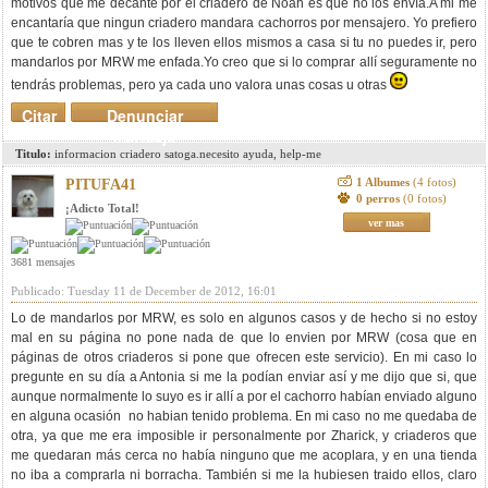
motivos que me decanté por el criadero de Noah es que no los envía.A mi me
encantaría que ningun criadero mandara cachorros por mensajero. Yo prefiero
que te cobren mas y te los lleven ellos mismos a casa si tu no puedes ir, pero
mandarlos por MRW me enfada.Yo creo que si lo comprar allí seguramente no
tendrás problemas, pero ya cada uno valora unas cosas u otras
Citar
Denunciar
mensaje
Titulo:
informacion criadero satoga.necesito ayuda, help-me
1 Albumes
(4 fotos)
PITUFA41
0 perros
(0 fotos)
¡Adicto Total!
ver mas
3681 mensajes
Publicado: Tuesday 11 de December de 2012, 16:01
Lo de mandarlos por MRW, es solo en algunos casos y de hecho si no estoy
mal en su página no pone nada de que lo envien por MRW (cosa que en
páginas de otros criaderos si pone que ofrecen este servicio). En mi caso lo
pregunte en su día a Antonia si me la podían enviar así y me dijo que si, que
aunque normalmente lo suyo es ir allí a por el cachorro habían enviado alguno
en alguna ocasión no habian tenido problema. En mi caso no me quedaba de
otra, ya que me era imposible ir personalmente por Zharick, y criaderos que
me quedaran más cerca no había ninguno que me acoplara, y en una tienda
no iba a comprarla ni borracha. También si me la hubiesen traido ellos, claro