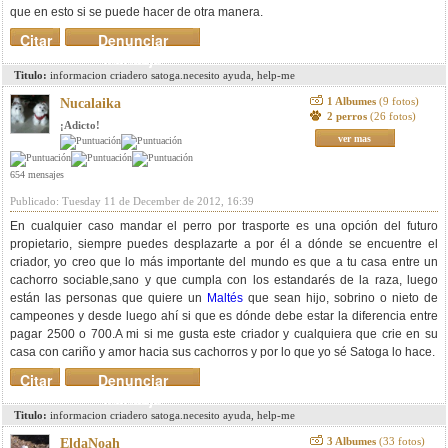
que en esto si se puede hacer de otra manera.
Citar
Denunciar
mensaje
Titulo:
informacion criadero satoga.necesito ayuda, help-me
1 Albumes
(9 fotos)
Nucalaika
2 perros
(26 fotos)
¡Adicto!
ver mas
654 mensajes
Publicado: Tuesday 11 de December de 2012, 16:39
En cualquier caso mandar el perro por trasporte es una opción del futuro
propietario, siempre puedes desplazarte a por él a dónde se encuentre el
criador, yo creo que lo más importante del mundo es que a tu casa entre un
cachorro sociable,sano y que cumpla con los estandarés de la raza, luego
están las personas que quiere un
Maltés
que sean hijo, sobrino o nieto de
campeones y desde luego ahí si que es dónde debe estar la diferencia entre
pagar 2500 o 700.A mi si me gusta este criador y cualquiera que crie en su
casa con cariño y amor hacia sus cachorros y por lo que yo sé Satoga lo hace.
Citar
Denunciar
mensaje
Titulo:
informacion criadero satoga.necesito ayuda, help-me
3 Albumes
(33 fotos)
EldaNoah