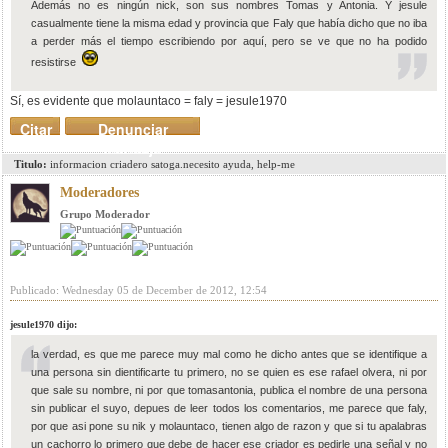
Además no es ningún nick, son sus nombres Tomas y Antonia. Y jesule
casualmente tiene la misma edad y provincia que Faly que había dicho que no iba
a perder más el tiempo escribiendo por aquí, pero se ve que no ha podido
resistirse
Sí, es evidente que molauntaco = faly = jesule1970
Citar
Denunciar
mensaje
Titulo:
informacion criadero satoga.necesito ayuda, help-me
Moderadores
Grupo Moderador
Publicado: Wednesday 05 de December de 2012, 12:54
jesule1970 dijo:
la verdad, es que me parece muy mal como he dicho antes que se identifique a
una persona sin dientificarte tu primero, no se quien es ese rafael olvera, ni por
que sale su nombre, ni por que tomasantonia, publica el nombre de una persona
sin publicar el suyo, depues de leer todos los comentarios, me parece que faly,
por que asi pone su nik y molauntaco, tienen algo de razon y que si tu apalabras
un cachorro lo primero que debe de hacer ese criador es pedirle una señal y no