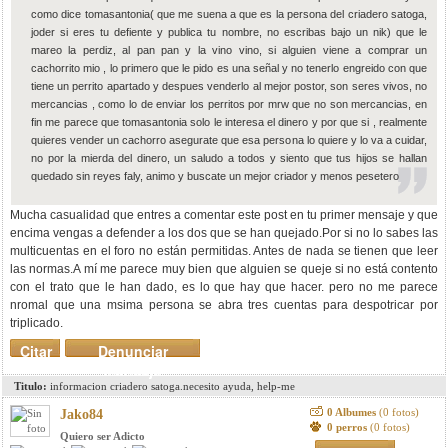
como dice tomasantonia( que me suena a que es la persona del criadero satoga,
joder si eres tu defiente y publica tu nombre, no escribas bajo un nik) que le
mareo la perdiz, al pan pan y la vino vino, si alguien viene a comprar un
cachorrito mio , lo primero que le pido es una señal y no tenerlo engreido con que
tiene un perrito apartado y despues venderlo al mejor postor, son seres vivos, no
mercancias , como lo de enviar los perritos por mrw que no son mercancias, en
fin me parece que tomasantonia solo le interesa el dinero y por que si , realmente
quieres vender un cachorro asegurate que esa persona lo quiere y lo va a cuidar,
no por la mierda del dinero, un saludo a todos y siento que tus hijos se hallan
quedado sin reyes faly, animo y buscate un mejor criador y menos pesetero
Mucha casualidad que entres a comentar este post en tu primer mensaje y que
encima vengas a defender a los dos que se han quejado.Por si no lo sabes las
multicuentas en el foro no están permitidas. Antes de nada se tienen que leer
las normas.A mí me parece muy bien que alguien se queje si no está contento
con el trato que le han dado, es lo que hay que hacer. pero no me parece
nromal que una msima persona se abra tres cuentas para despotricar por
triplicado.
Citar
Denunciar
mensaje
Titulo:
informacion criadero satoga.necesito ayuda, help-me
0 Albumes
(0 fotos)
Jako84
0 perros
(0 fotos)
Quiero ser Adicto