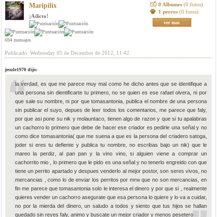
0 Albumes
(0 fotos)
Maripilix
1 perros
(0 fotos)
¡Adicto!
ver mas
694 mensajes
Publicado: Wednesday 05 de December de 2012, 11:42
jesule1970 dijo:
la verdad, es que me parece muy mal como he dicho antes que se identifique a
una persona sin dientificarte tu primero, no se quien es ese rafael olvera, ni por
que sale su nombre, ni por que tomasantonia, publica el nombre de una persona
sin publicar el suyo, depues de leer todos los comentarios, me parece que faly,
por que asi pone su nik y molauntaco, tienen algo de razon y que si tu apalabras
un cachorro lo primero que debe de hacer ese criador es pedirle una señal y no
como dice tomasantonia( que me suena a que es la persona del criadero satoga,
joder si eres tu defiente y publica tu nombre, no escribas bajo un nik) que le
mareo la perdiz, al pan pan y la vino vino, si alguien viene a comprar un
cachorrito mio , lo primero que le pido es una señal y no tenerlo engreido con que
tiene un perrito apartado y despues venderlo al mejor postor, son seres vivos, no
mercancias , como lo de enviar los perritos por mrw que no son mercancias, en
fin me parece que tomasantonia solo le interesa el dinero y por que si , realmente
quieres vender un cachorro asegurate que esa persona lo quiere y lo va a cuidar,
no por la mierda del dinero, un saludo a todos y siento que tus hijos se hallan
quedado sin reyes faly, animo y buscate un mejor criador y menos pesetero