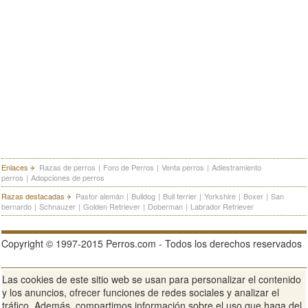
Enlaces
Razas de perros
|
Foro de Perros
|
Venta perros
|
Adiestramiento
perros
|
Adopciones de perros
Razas destacadas
Pastor alemán
|
Bulldog
|
Bull terrier
|
Yorkshire
|
Boxer
|
San
bernardo
|
Schnauzer
|
Golden Retriever
|
Doberman
|
Labrador Retriever
Copyright © 1997-2015 Perros.com - Todos los derechos reservados
Las cookies de este sitio web se usan para personalizar el contenido
Publicidad en Perros.com
|
Contacte
|
Aviso Legal
|
Política de
y los anuncios, ofrecer funciones de redes sociales y analizar el
privacidad
|
Condiciones de uso
tráfico. Además, compartimos información sobre el uso que haga del