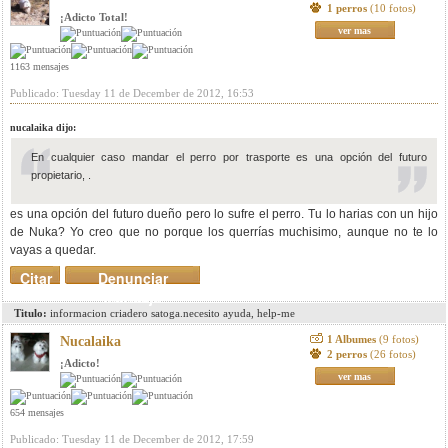
1 perros
(10 fotos)
¡Adicto Total!
ver mas
1163 mensajes
Publicado: Tuesday 11 de December de 2012, 16:53
nucalaika dijo:
En cualquier caso mandar el perro por trasporte es una opción del futuro
propietario, .
es una opción del futuro dueño pero lo sufre el perro. Tu lo harias con un hijo
de Nuka? Yo creo que no porque los querrías muchisimo, aunque no te lo
vayas a quedar.
Citar
Denunciar
mensaje
Titulo:
informacion criadero satoga.necesito ayuda, help-me
1 Albumes
(9 fotos)
Nucalaika
2 perros
(26 fotos)
¡Adicto!
ver mas
654 mensajes
Publicado: Tuesday 11 de December de 2012, 17:59