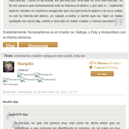
mercancias , como lo de enviar los perritos por mrw que no son mercancias, en
fin me parece que tomasantonia solo le interesa el dinero y por que si , realmente
quieres vender un cachorro asegurate que esa persona lo quiere y lo va a cuidar,
no por la mierda del dinero, un saludo a todos y siento que tus hijos se hallan
quedado sin reyes faly, animo y buscate un mejor criador y menos pesetero
Evidentemente Tomasantonia es el criador se Satoga, y Faly y molauntaco son
la misma persona
Citar
Denunciar
mensaje
Titulo:
informacion criadero satoga.necesito ayuda, help-me
0 Albumes
(0 fotos)
Maripilix
1 perros
(0 fotos)
¡Adicto!
ver mas
694 mensajes
Publicado: Wednesday 05 de December de 2012, 12:13
fievel93 dijo:
jesule1970 dijo:
la verdad, es que me parece muy mal como he dicho antes que se
identifique a una persona sin dientificarte tu primero, no se quien es ese