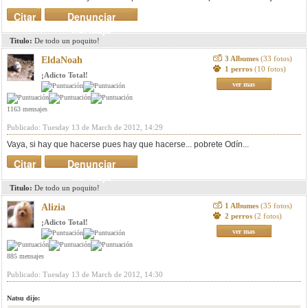
Citar
Denunciar
mensaje
Titulo:
De todo un poquito!
3 Albumes
(33 fotos)
EldaNoah
1 perros
(10 fotos)
¡Adicto Total!
ver mas
1163 mensajes
Publicado: Tuesday 13 de March de 2012, 14:29
Vaya, si hay que hacerse pues hay que hacerse... pobrete Odín...
Citar
Denunciar
mensaje
Titulo:
De todo un poquito!
1 Albumes
(35 fotos)
Alizia
2 perros
(2 fotos)
¡Adicto Total!
ver mas
885 mensajes
Publicado: Tuesday 13 de March de 2012, 14:30
Natsu dijo: