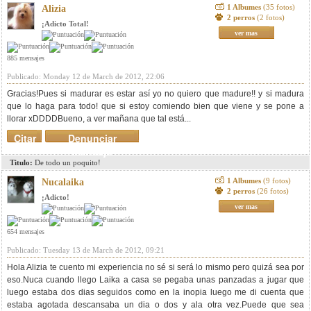
1 Albumes
(35 fotos)
Alizia
2 perros
(2 fotos)
¡Adicto Total!
ver mas
885 mensajes
Publicado: Monday 12 de March de 2012, 22:06
Gracias!Pues si madurar es estar así yo no quiero que madure!! y si madura
que lo haga para todo! que si estoy comiendo bien que viene y se pone a
llorar xDDDDBueno, a ver mañana que tal está...
Citar
Denunciar
mensaje
Titulo:
De todo un poquito!
1 Albumes
(9 fotos)
Nucalaika
2 perros
(26 fotos)
¡Adicto!
ver mas
654 mensajes
Publicado: Tuesday 13 de March de 2012, 09:21
Hola Alizia te cuento mi experiencia no sé si será lo mismo pero quizá sea por
eso.Nuca cuando llego Laika a casa se pegaba unas panzadas a jugar que
luego estaba dos dias seguidos como en la inopia luego me di cuenta que
estaba agotada descansaba un dia o dos y ala otra vez.Puede que sea