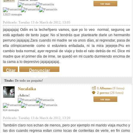
ver mas
12023 mensajes
Publicado: Tuesday 13 de March de 2012, 13:05
jajajajajaj Odín es la leche!!pero vamos, que yo lo veo normal, seguroq ue
está agotado de tanto jugar. No sí tendrás que plantearte darle un hermanito
perruno jajajajaj.Zara cuando mi madre se va unos días, al regresdar, pasa de
ella olímpicamente como si estuviera enfadada, ni la mira jejejeje.Pru en
cambio toda normal, ayer regresé de viaje y todo el rato detrás de mí. Dice mi
madre que el primer día de irme, se quedó en mi cuarto durmiendo encima de
la cama a lo depresivo jajajajajajaj.
Citar
Denunciar
mensaje
Titulo:
De todo un poquito!
1 Albumes
(9 fotos)
Nucalaika
2 perros
(26 fotos)
¡Adicto!
ver mas
654 mensajes
Publicado: Tuesday 13 de March de 2012, 13:20
También claro nos echan de menos, pero por ejemplo mi marido viaja mucho y
las dos cuando regresa estan como locas de contentas de verle, en fin como