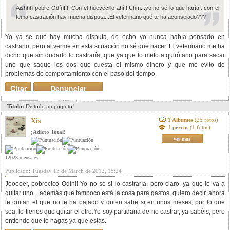
Aishhh pobre Odín!!!! Con el huevecillo ahí!!!Uhm...yo no sé lo que haría...con el
tema castración hay mucha disputa...El veterinario qué te ha aconsejado???
Yo ya se que hay mucha disputa, de echo yo nunca había pensado en
castrarlo, pero al verme en esta situación no sé que hacer. El veterinario me ha
dicho que sin dudarlo lo castraría, que ya que lo meto a quirófano para sacar
uno que saque los dos que cuesta el mismo dinero y que me evito de
problemas de comportamiento con el paso del tiempo.
Citar
Denunciar
mensaje
Titulo:
De todo un poquito!
1 Albumes
(25 fotos)
Xis
1 perros
(1 fotos)
¡Adicto Total!
ver mas
12023 mensajes
Publicado: Tuesday 13 de March de 2012, 15:24
Jooooer, pobrecico Odín!! Yo no sé si lo castraría, pero claro, ya que le va a
quitar uno... además que tampoco está la cosa para gastos, quiero decir, ahora
le quitan el que no le ha bajado y quien sabe si en unos meses, por lo que
sea, le tienes que quitar el otro.Yo soy partidaria de no castrar, ya sabéis, pero
entiendo que lo hagas ya que estás.