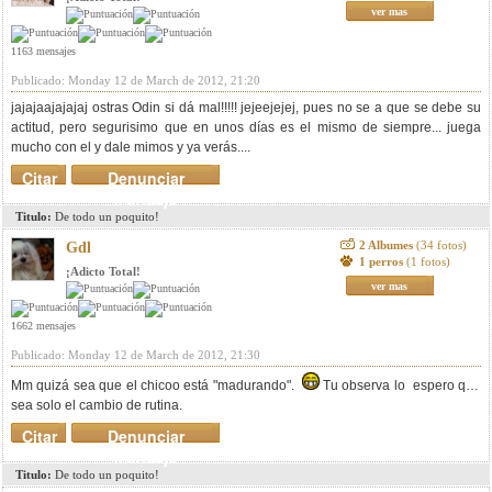
ver mas
1163 mensajes
Publicado: Monday 12 de March de 2012, 21:20
jajajaajajajaj ostras Odin si dá mal!!!!! jejeejejej, pues no se a que se debe su
actitud, pero segurisimo que en unos días es el mismo de siempre... juega
mucho con el y dale mimos y ya verás....
Citar
Denunciar
mensaje
Titulo:
De todo un poquito!
2 Albumes
(34 fotos)
Gdl
1 perros
(1 fotos)
¡Adicto Total!
ver mas
1662 mensajes
Publicado: Monday 12 de March de 2012, 21:30
Mm quizá sea que el chicoo está "madurando".
Tu observa lo espero que
sea solo el cambio de rutina.
Citar
Denunciar
mensaje
Titulo:
De todo un poquito!