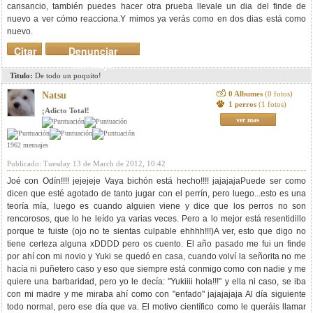
cansancio, también puedes hacer otra prueba llevale un dia del finde de
nuevo a ver cómo reacciona.Y mimos ya verás como en dos dias está como
nuevo.
Citar
Denunciar
mensaje
Titulo:
De todo un poquito!
0 Albumes
(0 fotos)
Natsu
1 perros
(1 fotos)
¡Adicto Total!
ver mas
1962 mensajes
Publicado: Tuesday 13 de March de 2012, 10:42
Joé con Odín!!!! jejejeje Vaya bichón está hecho!!!! jajajajaPuede ser como
dicen que esté agotado de tanto jugar con el perrín, pero luego...esto es una
teoría mía, luego es cuando alguien viene y dice que los perros no son
rencorosos, que lo he leído ya varias veces. Pero a lo mejor está resentidillo
porque te fuiste (ojo no te sientas culpable ehhhh!!!)A ver, esto que digo no
tiene certeza alguna xDDDD pero os cuento. El año pasado me fui un finde
por ahí con mi novio y Yuki se quedó en casa, cuando volví la señorita no me
hacía ni puñetero caso y eso que siempre está conmigo como con nadie y me
quiere una barbaridad, pero yo le decía: "Yukiiii hola!!!" y ella ni caso, se iba
con mi madre y me miraba ahí como con "enfado" jajajajaja Al día siguiente
todo normal, pero ese día que va. El motivo científico como le queráis llamar