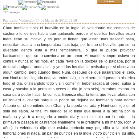
ver mas
222 mensajes
Publicado: Wednesday 14 de March de 2012, 09:58
Chan tambien tenia el huevillo en la ingle, el veterinario me comento de
cachorro lo de que habia que quitarselo porque el que los huevillos esten
fuera tiene su motivo y es porque tienen que estar "mas frescos" osea,
necesitan estar a una temperatura mas baja, por lo que el huevillo que se ha
quedado dentro esta a mas temperatura, lo que le puede provocar
basicamente que se le convierta en un tumor. Mi marido siempre estuvo en
contra y nunca lo hicimos, en cada revision la doctora se lo palpaba, por si
detectaba alguna anomalia... y yo todos los dias lo revisaba por si observaba
algun cambio, pero cuando llego Nuni, despues de que pasaramos el celo,
con Nuni recien llegada (todavia enfermita), con el perro lloriqueando histerico
todo el dia, olfateandolo todo y sin comer ni beber,sacaba al perro, subia a
casa y sacaba a la perra tres veces al dia (o sea seis), mientras estaba en
casa para poder hacer la comida, limpieza etc... la tenia que llevar atada con
un foulard al cuerpo porque la pobre no dejaba de temblar, y para dormir
Antonio en el dormitorio con Chan y la puerta cerrada y Nuni conmigo en el
sofa del salón. Al final mi marido se lo tenia que llevar a la oficina por la
mañana y yo ir a recogerlo a medio dia y solo lo tenia por la tarde..... la
primavera pasada lo castramos finalmente ni le pregunte a mi marido, (con 9
años) la veterinaria dijo que estaba perfecto muy pegadito a la piel sin
tumoraciones ni nada, un par de puntitos en la ingle y otro puntito en su sitio.