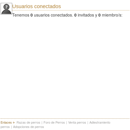
Usuarios conectados
Tenemos
0
usuarios conectados.
0
invitados y
0
miembro/s:
Enlaces
Razas de perros
|
Foro de Perros
|
Venta perros
|
Adiestramiento
perros
|
Adopciones de perros