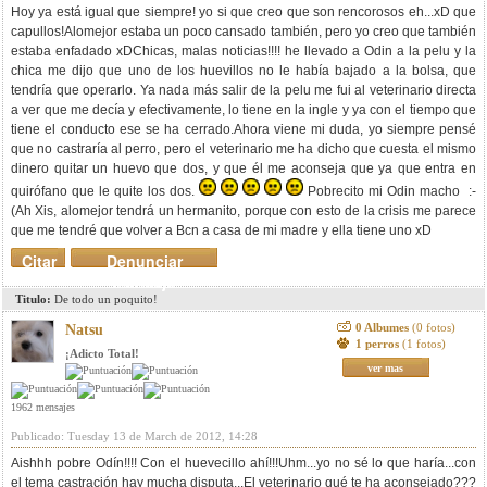
Hoy ya está igual que siempre! yo si que creo que son rencorosos eh...xD que
capullos!Alomejor estaba un poco cansado también, pero yo creo que también
estaba enfadado xDChicas, malas noticias!!!! he llevado a Odin a la pelu y la
chica me dijo que uno de los huevillos no le había bajado a la bolsa, que
tendría que operarlo. Ya nada más salir de la pelu me fui al veterinario directa
a ver que me decía y efectivamente, lo tiene en la ingle y ya con el tiempo que
tiene el conducto ese se ha cerrado.Ahora viene mi duda, yo siempre pensé
que no castraría al perro, pero el veterinario me ha dicho que cuesta el mismo
dinero quitar un huevo que dos, y que él me aconseja que ya que entra en
quirófano que le quite los dos.
Pobrecito mi Odin macho :-
(Ah Xis, alomejor tendrá un hermanito, porque con esto de la crisis me parece
que me tendré que volver a Bcn a casa de mi madre y ella tiene uno xD
Citar
Denunciar
mensaje
Titulo:
De todo un poquito!
0 Albumes
(0 fotos)
Natsu
1 perros
(1 fotos)
¡Adicto Total!
ver mas
1962 mensajes
Publicado: Tuesday 13 de March de 2012, 14:28
Aishhh pobre Odín!!!! Con el huevecillo ahí!!!Uhm...yo no sé lo que haría...con
el tema castración hay mucha disputa...El veterinario qué te ha aconsejado???