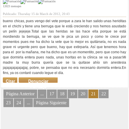
12023 mensajes
Publicado: Thursday 15 de March de 2012, 20:43
bueno chicas, pues vengo del vete porque a zara le han salido unas heriditas
en el chichi y tiene una berruga que le está creciendo y nos hemos asustado
un pelín jejejeje.Total que las heridas se las hace ella porque se está
mordiendo la berruga, se ve que le pica un poco y como le crece por
momentos pues me ha dicho la vete que lo mejor es quitársela, no es nada
grave ni urgente pero que bueno, hay que extirparla. Así que tenemos hora
para el por la mañana, me ha dicho que es un momentito, pero que como hay
que dormirla entera pues nada, unas horitas en la clínica se va a pasar.Mi
madre la muy burra quería que se la quitase ahío sin anestesia
jajajajajajajajjaj, pobre, se pensaba que no era necesario dormirla entera.En
fins, ya os contaré cuando legue el día.
Citar
Denunciar
mensaje
Página Anterior
...
17
18
19
20
21
22
23
24
...
Página Siguiente