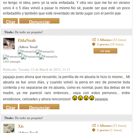
no tengo ni idea, pero yo la veía enfadada. Y otra vez que me fui en verano
unos 4 o 5 días volvió a pasar lo mismo.No sé, puede ser que esté un poco
enfadadillo y también que esté reventado de tanto jugar con el perrín jeje
Citar
Denunciar
mensaje
Titulo:
De todo un poquito!
3 Albumes
(33 fotos)
EldaNoah
1 perros
(10 fotos)
¡Adicto Total!
ver mas
1163 mensajes
Publicado: Tuesday 13 de March de 2012, 11:11
jajajaja pues ahora que recuerdo, la perrilla de mi abuela le hizo lo mismo... Mi
abuela se fue unos días, y cuando volvió la perra en vez de ponerse toda
contenta y no separarse de mi abuela, como es normal, pues iba detras de mi
madre, ya me pareció raro entonces... vaya con estos perrunos... entre
envidiosos, celosetes y ahora rencorosos!
jajajajaj
Citar
Denunciar
mensaje
Titulo:
De todo un poquito!
1 Albumes
(25 fotos)
Xis
1 perros
(1 fotos)
¡Adicto Total!