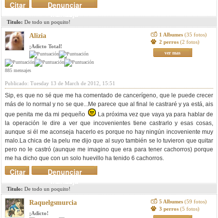
Citar
Denunciar
mensaje
Titulo:
De todo un poquito!
1 Albumes
(35 fotos)
Alizia
2 perros
(2 fotos)
¡Adicto Total!
ver mas
885 mensajes
Publicado: Tuesday 13 de March de 2012, 15:51
Sip, es que no sé que me ha comentado de cancerígeno, que le puede crecer
más de lo normal y no se que...Me parece que al final le castraré y ya está, ais
que penita me da mi pequeño
La próxima vez que vaya ya para hablar de
la operación le dire a ver que incovenientes tiene castrarlo y esas cosas,
aunque si él me aconseja hacerlo es porque no hay ningún incoveniente muy
malo.La chica de la pelu me dijo que al suyo también se lo tuvieron que quitar
pero no le castró (aunque me imagino que era para tener cachorros) porque
me ha dicho que con un solo huevillo ha tenido 6 cachorros.
Citar
Denunciar
mensaje
Titulo:
De todo un poquito!
5 Albumes
(59 fotos)
Raquelgsmurcia
3 perros
(5 fotos)
¡Adicto!