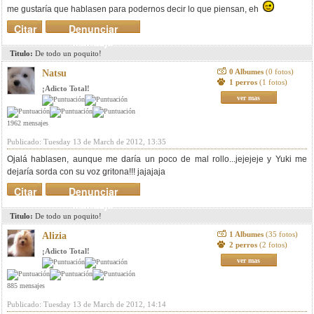
me gustaría que hablasen para podernos decir lo que piensan, eh
Citar
Denunciar
mensaje
Titulo:
De todo un poquito!
0 Albumes
(0 fotos)
Natsu
1 perros
(1 fotos)
¡Adicto Total!
ver mas
1962 mensajes
Publicado: Tuesday 13 de March de 2012, 13:35
Ojalá hablasen, aunque me daría un poco de mal rollo...jejejeje y Yuki me
dejaría sorda con su voz gritona!!! jajajaja
Citar
Denunciar
mensaje
Titulo:
De todo un poquito!
1 Albumes
(35 fotos)
Alizia
2 perros
(2 fotos)
¡Adicto Total!
ver mas
885 mensajes
Publicado: Tuesday 13 de March de 2012, 14:14