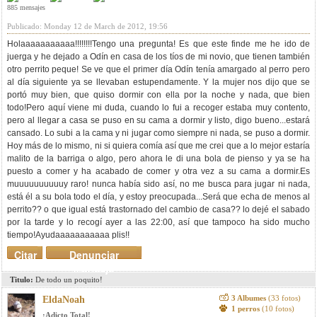
885 mensajes
Publicado: Monday 12 de March de 2012, 19:56
Holaaaaaaaaaaa!!!!!!!!Tengo una pregunta! Es que este finde me he ido de
juerga y he dejado a Odín en casa de los tíos de mi novio, que tienen también
otro perrito peque! Se ve que el primer día Odín tenía amargado al perro pero
al día siguiente ya se llevaban estupendamente. Y la mujer nos dijo que se
portó muy bien, que quiso dormir con ella por la noche y nada, que bien
todo!Pero aquí viene mi duda, cuando lo fui a recoger estaba muy contento,
pero al llegar a casa se puso en su cama a dormir y listo, digo bueno...estará
cansado. Lo subi a la cama y ni jugar como siempre ni nada, se puso a dormir.
Hoy más de lo mismo, ni si quiera comía así que me crei que a lo mejor estaría
malito de la barriga o algo, pero ahora le di una bola de pienso y ya se ha
puesto a comer y ha acabado de comer y otra vez a su cama a dormir.Es
muuuuuuuuuuy raro! nunca había sido así, no me busca para jugar ni nada,
está él a su bola todo el día, y estoy preocupada...Será que echa de menos al
perrito?? o que igual está trastornado del cambio de casa?? lo dejé el sabado
por la tarde y lo recogí ayer a las 22:00, así que tampoco ha sido mucho
tiempo!Ayudaaaaaaaaaaa plis!!
Citar
Denunciar
mensaje
Titulo:
De todo un poquito!
3 Albumes
(33 fotos)
EldaNoah
1 perros
(10 fotos)
¡Adicto Total!