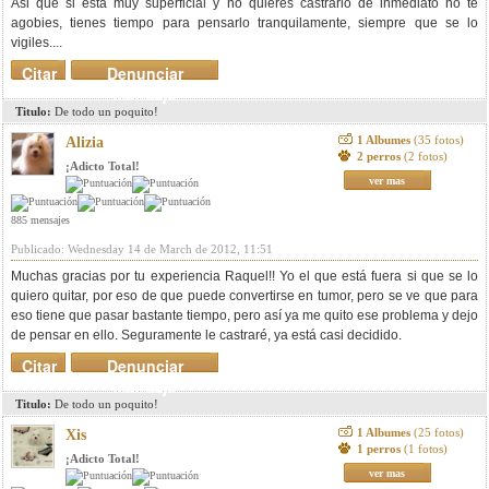
Asi que si esta muy superficial y no quieres castrarlo de inmediato no te
agobies, tienes tiempo para pensarlo tranquilamente, siempre que se lo
vigiles....
Citar
Denunciar
mensaje
Titulo:
De todo un poquito!
1 Albumes
(35 fotos)
Alizia
2 perros
(2 fotos)
¡Adicto Total!
ver mas
885 mensajes
Publicado: Wednesday 14 de March de 2012, 11:51
Muchas gracias por tu experiencia Raquel!! Yo el que está fuera si que se lo
quiero quitar, por eso de que puede convertirse en tumor, pero se ve que para
eso tiene que pasar bastante tiempo, pero así ya me quito ese problema y dejo
de pensar en ello. Seguramente le castraré, ya está casi decidido.
Citar
Denunciar
mensaje
Titulo:
De todo un poquito!
1 Albumes
(25 fotos)
Xis
1 perros
(1 fotos)
¡Adicto Total!
ver mas