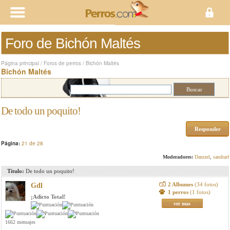
Foro de Bichón Maltés
Página principal
/
Foros de perros
/
Bichón Maltés
Bichón Maltés
De todo un poquito!
Responder
Página:
21 de 28
Moderadores:
Damzel
,
sandrarf
Titulo:
De todo un poquito!
2 Albumes
(34 fotos)
Gdl
1 perros
(1 fotos)
¡Adicto Total!
ver mas
1662 mensajes