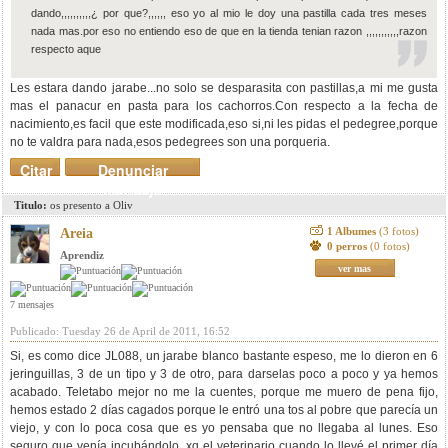
dando,,,,,,,,,,¿ por que?,,,,,, eso yo al mio le doy una pastilla cada tres meses
nada mas.por eso no entiendo eso de que en la tienda tenian razon ,,,,,,,,,,,razon
respecto aque
Les estara dando jarabe...no solo se desparasita con pastillas,a mi me gusta
mas el panacur en pasta para los cachorros.Con respecto a la fecha de
nacimiento,es facil que este modificada,eso si,ni les pidas el pedegree,porque
no te valdra para nada,esos pedegrees son una porqueria.
Citar
Denunciar
mensaje
Titulo:
os presento a Oliv
1 Albumes
(3 fotos)
Areia
0 perros
(0 fotos)
Aprendiz
ver mas
7 mensajes
Publicado: Tuesday 26 de April de 2011, 16:52
Si, es como dice JL088, un jarabe blanco bastante espeso, me lo dieron en 6
jeringuillas, 3 de un tipo y 3 de otro, para darselas poco a poco y ya hemos
acabado. Teletabo mejor no me la cuentes, porque me muero de pena fijo,
hemos estado 2 días cagados porque le entró una tos al pobre que parecía un
viejo, y con lo poca cosa que es yo pensaba que no llegaba al lunes. Eso
seguro que venía incubándolo, xq el veterinario cuando lo llevé el primer día