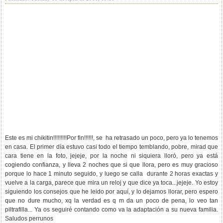
Este es mi chikitin!!!!!!!!!Por fin!!!!!!, se ha retrasado un poco, pero ya lo tenemos
en casa. El primer día estuvo casi todo el tiempo temblando, pobre, mirad que
cara tiene en la foto, jejeje, por la noche ni siquiera lloró, pero ya está
cogiendo confianza, y lleva 2 noches que si que llora, pero es muy gracioso
porque lo hace 1 minuto seguido, y luego se calla durante 2 horas exactas y
vuelve a la carga, parece que mira un reloj y que dice ya toca...jejeje. Yo estoy
siguiendo los consejos que he leido por aquí, y lo dejamos llorar, pero espero
que no dure mucho, xq la verdad es q m da un poco de pena, lo veo tan
piltrafilla... Ya os seguiré contando como va la adaptación a su nueva familia.
Saludos perrunos