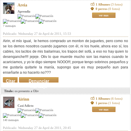
1 Albumes
(3 fotos)
Areia
0 perros
(0 fotos)
Aprendiz
ver mas
7 mensajes
Publicado: Wednesday 27 de April de 2011, 15:53
Airin, el mío igual, le hemos comprado un monton de juguetes, pero como no
se los demos nosotros cuando jugamos con él, ni los huele, ahora eso sí, los
cables, los lacitos de mis bailarinas, los trapos del sofá, a eso no hay quien lo
desenganche!!!! jejeje. Oliv lo que muerde mucho son las manos cuando le
acariciamos, y yo le digo siempre NOOO!!!, porque tengo sobrinos pequeños y
me gustaría quitarle la manía, supongo que es muy pequeño aun para
enseñarle a no hacerlo no???
Citar
Denunciar
mensaje
Titulo:
os presento a Oliv
1 Albumes
(6 fotos)
Airinn
1 perros
(1 fotos)
Casi Adicto
ver mas
140 mensajes
Publicado: Wednesday 27 de April de 2011, 20:45