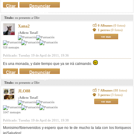
Citar
Denunciar
mensaje
Titulo:
os presento a Oliv
0 Albumes
(0 fotos)
Xana2
1 perros
(0 fotos)
¡Adicto Total!
ver mas
928 mensajes
Publicado: Tuesday 19 de April de 2011, 19:36
Es una monada, y dale tiempo que ya se irá calmando.
Citar
Denunciar
mensaje
Titulo:
os presento a Oliv
7 Albumes
(88 fotos)
JLO88
3 perros
(3 fotos)
¡Adicto Total!
ver mas
1047 mensajes
Publicado: Tuesday 19 de April de 2011, 19:38
Monisimo!!bienvenidos y espero que no te de mucho la lata con los lloriqueos
jejSaludos!