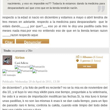
nacimiento, y eso es imposible no?? Todavía le estamos dando la medicina para
desparasitarlo así que creo que en la tienda tendrán razón.
respecto a la edad si nacio en diciembre y estamos a mayo o abril tendria de
tres meses en adelante. respecto a la medicina para desparasitarlo que le
estais dando,,,,,,,,,,¿ por que?,,,,,, eso yo al mio le doy una pastilla cada tres
meses nada mas.por eso no entiendo eso de que en la tienda tenian razon
,,,,,,,,,,,razon respecto aque
Citar
Denunciar
mensaje
Titulo:
os presento a Oliv
1 Albumes
(6 fotos)
Airinn
1 perros
(1 fotos)
Casi Adicto
ver mas
140 mensajes
Publicado: Wednesday 20 de April de 2011, 13:38
de diciembre?, y la foto de perfil es reciente? no se la mia es de noviembre del
dia 10, y el tuyo lo veo muy xikitin para ese tiempo, preguntale a tu veterinaria,
he oido k a veces de importación modifican las fechas.Si, la mia tuvo k tomar
unas pastillas, k no son las mismas k esas k se dan cada tiempo, para un tipo
de parasito raro k tenia; controla la cakita, cuando este limpio del todo debe
tenr una cakita oscura y dura