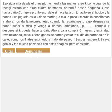
Eso si, la mia desde el principio no mordia las manos, creo k como cuando la
recogí estaba con otros cuatro hermanos, aprendió desde pequeña k eso
hacia daño.Corrigele pronto eso, dale si hace falta un tortazito en el hocico y le
pones k un juguete es lo k debe morder, la mia lo poco k mordia la enseñamos
y ahora nos da lametones, jejej, cuando la regañamos o algo despues se
poner super sumisa y venga a darnos lametones, jiji...............corrijelo k
despues si k puede hacerte daño.Ahora va a cumplir 6 meses, y está algo
revolucionada, se ve k tiene ganas de correr, y estar to el dia de parranda en la
calle, como los findes está todo el rato de paseo ;)Besoss, espero k t vaya
genial y ten mucha paciencia con estos beagles, pero constante.
Citar
Denunciar
mensaje