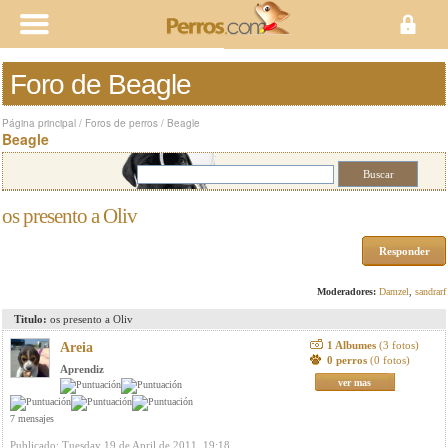
Foro de Beagle
Página principal
/
Foros de perros
/
Beagle
Beagle
os presento a Oliv
Responder
Moderadores:
Damzel
,
sandrarf
Titulo:
os presento a Oliv
1 Albumes
(3 fotos)
Areia
0 perros
(0 fotos)
Aprendiz
ver mas
7 mensajes
Publicado: Tuesday 19 de April de 2011, 19:18