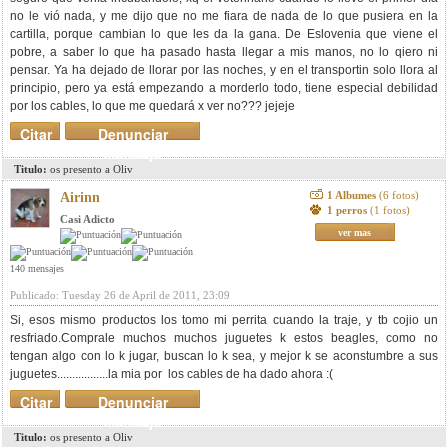
no le vió nada, y me dijo que no me fiara de nada de lo que pusiera en la
cartilla, porque cambian lo que les da la gana. De Eslovenia que viene el
pobre, a saber lo que ha pasado hasta llegar a mis manos, no lo qiero ni
pensar. Ya ha dejado de llorar por las noches, y en el transportin solo llora al
principio, pero ya está empezando a morderlo todo, tiene especial debilidad
por los cables, lo que me quedará x ver no??? jejeje
Citar
Denunciar
mensaje
Titulo:
os presento a Oliv
1 Albumes
(6 fotos)
Airinn
1 perros
(1 fotos)
Casi Adicto
ver mas
140 mensajes
Publicado: Tuesday 26 de April de 2011, 23:09
Si, esos mismo productos los tomo mi perrita cuando la traje, y tb cojio un
resfriado.Comprale muchos muchos juguetes k estos beagles, como no
tengan algo con lo k jugar, buscan lo k sea, y mejor k se aconstumbre a sus
juguetes.................la mia por los cables de ha dado ahora :(
Citar
Denunciar
mensaje
Titulo:
os presento a Oliv