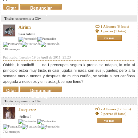
Citar
Denunciar
mensaje
Titulo:
os presento a Oliv
1 Albumes
(6 fotos)
Airinn
1 perros
(1 fotos)
Casi Adicto
ver mas
140 mensajes
Publicado: Tuesday 19 de April de 2011, 23:23
Ohhhh, k bonito!!!.........no t preocupes seguro k pronto se adapta, la mia al
principio estba muy triste, ni casi jugaba ni nada con sus juguetes; pero a la
semana mas o menos y despues de mucho cariño, se volvio super cariñosa
apegada a nosotros y un trasto.¿k tiempo tiene?
Citar
Denunciar
mensaje
Titulo:
os presento a Oliv
2 Albumes
(17 fotos)
Joseperez
0 perros
(0 fotos)
¡Adicto!
ver mas
742 mensajes