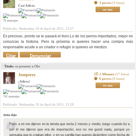
3 perros
(3 fotos)
Casi Adicto
ver mas
78 mensajes
Publicado: Wednesday 20 de April de 2011, 13:27
Es precioso, pronto se le pasará el lloro.Lo de los perros importados, mejor no
conozcas la historia. Pero la próxima si quieres hacer una compra más
responsable acude a un criador o refugio si quieres un mestizo.
Citar
Denunciar
mensaje
Titulo:
os presento a Oliv
2 Albumes
(17 fotos)
Joseperez
0 perros
(0 fotos)
¡Adicto!
ver mas
742 mensajes
Publicado: Wednesday 20 de April de 2011, 13:28
Areia dijo:
Pues a mi me dijeron en la tienda que tenía 2 meses y medio, luego cuando fui a
por él me dijeron que era de importación, eso no me gustó nada, porque yo
pensaba que lo criaban ellos, y en su cartilla han puesto diciembre como fecha de