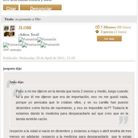
Citar
Denunciar
mensaje
Titulo:
os presento a Oliv
7 Albumes
(88 fotos)
JLO88
3 perros
(3 fotos)
¡Adicto Total!
ver mas
1047 mensajes
Publicado: Wednesday 20 de April de 2011, 15:18
joseperez dijo:
Areia dijo:
Pues a mi me dijeron en la tienda que tenía 2 meses y medio, luego cuando
fui a por él me dijeron que era de importación, eso no me gustó nada,
porque yo pensaba que lo criaban ellos, y en su cartilla han puesto
diciembre como fecha de nacimiento, y eso es imposible no?? Todavía le
estamos dando la medicina para desparasitarlo así que creo que en la
tienda tendrán razón.
respecto a la edad si nacio en diciembre y estamos a mayo o abril tendria de tres
meses en adelante. respecto a la medicina para desparasitarlo que le estais