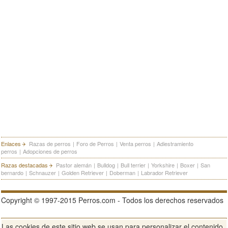
Enlaces
Razas de perros
|
Foro de Perros
|
Venta perros
|
Adiestramiento
perros
|
Adopciones de perros
Razas destacadas
Pastor alemán
|
Bulldog
|
Bull terrier
|
Yorkshire
|
Boxer
|
San
bernardo
|
Schnauzer
|
Golden Retriever
|
Doberman
|
Labrador Retriever
Copyright © 1997-2015 Perros.com - Todos los derechos reservados
Las cookies de este sitio web se usan para personalizar el contenido
Publicidad en Perros.com
|
Contacte
|
Aviso Legal
|
Política de