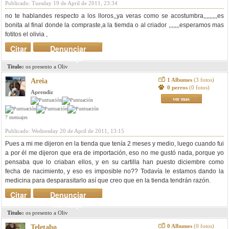
Publicado: Tuesday 19 de April de 2011, 23:34
no te hablandes respecto a los lloros,,ya veras como se acostumbra,,,,,,,,,es
bonita al final donde la compraste,a la tiemda o al criador ,,,,,,,esperamos mas
fotitos el olivia ,
Citar
Denunciar
mensaje
Titulo:
os presento a Oliv
1 Albumes
(3 fotos)
Areia
0 perros
(0 fotos)
Aprendiz
ver mas
7 mensajes
Publicado: Wednesday 20 de April de 2011, 13:15
Pues a mi me dijeron en la tienda que tenía 2 meses y medio, luego cuando fui
a por él me dijeron que era de importación, eso no me gustó nada, porque yo
pensaba que lo criaban ellos, y en su cartilla han puesto diciembre como
fecha de nacimiento, y eso es imposible no?? Todavía le estamos dando la
medicina para desparasitarlo así que creo que en la tienda tendrán razón.
Citar
Denunciar
mensaje
Titulo:
os presento a Oliv
0 Albumes
(0 fotos)
Teletabo