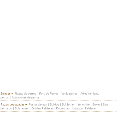
Enlaces
Razas de perros
|
Foro de Perros
|
Venta perros
|
Adiestramiento
perros
|
Adopciones de perros
Razas destacadas
Pastor alemán
|
Bulldog
|
Bull terrier
|
Yorkshire
|
Boxer
|
San
bernardo
|
Schnauzer
|
Golden Retriever
|
Doberman
|
Labrador Retriever