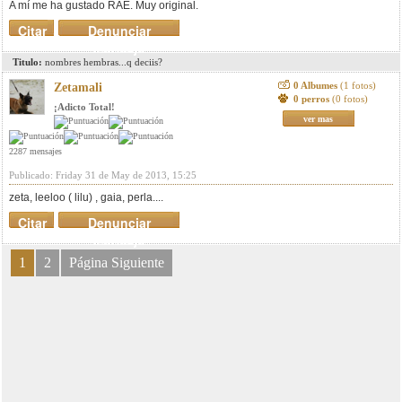
A mí me ha gustado RAE. Muy original.
Citar
Denunciar
mensaje
Titulo:
nombres hembras...q deciis?
0 Albumes
(1 fotos)
Zetamali
0 perros
(0 fotos)
¡Adicto Total!
ver mas
2287 mensajes
Publicado: Friday 31 de May de 2013, 15:25
zeta, leeloo ( lilu) , gaia, perla....
Citar
Denunciar
mensaje
1
2
Página Siguiente