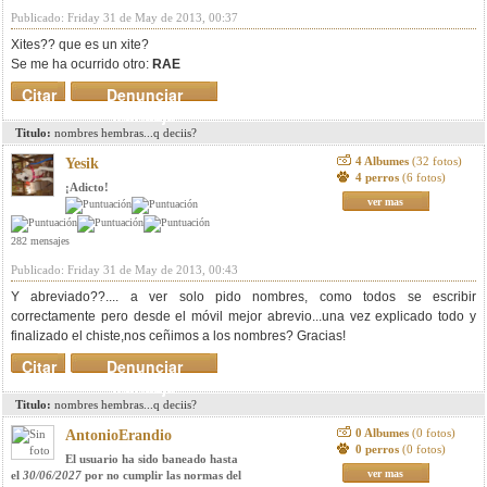
Publicado: Friday 31 de May de 2013, 00:37
Xites?? que es un xite?
Se me ha ocurrido otro:
RAE
Citar
Denunciar
mensaje
Titulo:
nombres hembras...q deciis?
4 Albumes
(32 fotos)
Yesik
4 perros
(6 fotos)
¡Adicto!
ver mas
282 mensajes
Publicado: Friday 31 de May de 2013, 00:43
Y abreviado??.... a ver solo pido nombres, como todos se escribir
correctamente pero desde el móvil mejor abrevio...una vez explicado todo y
finalizado el chiste,nos ceñimos a los nombres? Gracias!
Citar
Denunciar
mensaje
Titulo:
nombres hembras...q deciis?
0 Albumes
(0 fotos)
AntonioErandio
0 perros
(0 fotos)
El usuario ha sido baneado hasta
ver mas
el
30/06/2027
por no cumplir las normas del