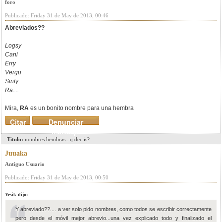
foro
Publicado: Friday 31 de May de 2013, 00:46
Abreviados??
Logsy
Cani
Erry
Vergu
Sinty
Ra....
Mira,
RA
es un bonito nombre para una hembra
Citar
Denunciar
mensaje
Titulo:
nombres hembras...q deciis?
Juuaka
Antiguo Usuario
Publicado: Friday 31 de May de 2013, 00:50
Yesik dijo:
Y abreviado??.... a ver solo pido nombres, como todos se escribir correctamente
pero desde el móvil mejor abrevio...una vez explicado todo y finalizado el