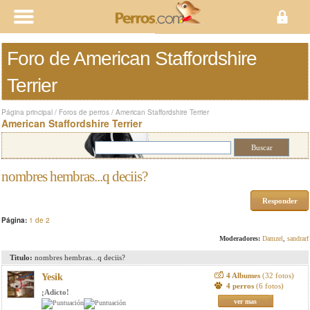
Foro de American Staffordshire
Terrier
Página principal
/
Foros de perros
/
American Staffordshire Terrier
American Staffordshire Terrier
nombres hembras...q deciis?
Responder
Página:
1 de 2
Moderadores:
Damzel
,
sandrarf
Titulo:
nombres hembras...q deciis?
4 Albumes
(32 fotos)
Yesik
4 perros
(6 fotos)
¡Adicto!
ver mas