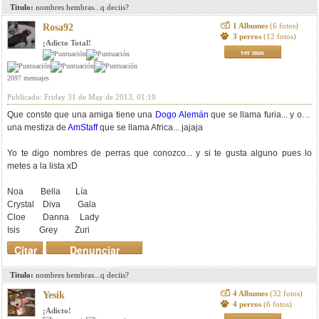
Titulo:
nombres hembras...q deciis?
1 Albumes
(6 fotos)
Rosa92
3 perros
(12 fotos)
¡Adicto Total!
ver mas
2097 mensajes
Publicado: Friday 31 de May de 2013, 01:10
Que conste que una amiga tiene una
Dogo Alemán
que se llama furia... y otra
una mestiza de
AmStaff
que se llama Africa... jajaja
Yo te digo nombres de perras que conozco... y si te gusta alguno pues lo
metes a la lista xD
Noa Bella Lía
Crystal Diva Gala
Cloe Danna Lady
Isis Grey Zuri
Citar
Denunciar
mensaje
Titulo:
nombres hembras...q deciis?
4 Albumes
(32 fotos)
Yesik
4 perros
(6 fotos)
¡Adicto!