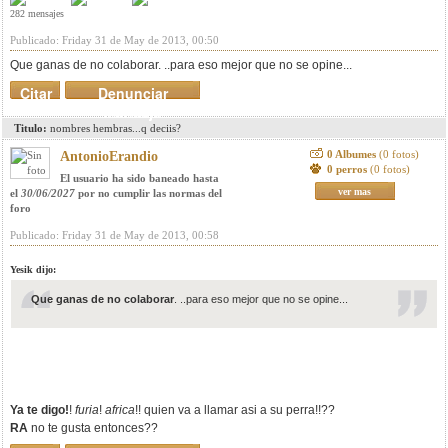
282 mensajes
Publicado: Friday 31 de May de 2013, 00:50
Que ganas de no colaborar. ..para eso mejor que no se opine...
Citar
Denunciar
mensaje
Titulo:
nombres hembras...q deciis?
0 Albumes
(0 fotos)
AntonioErandio
0 perros
(0 fotos)
El usuario ha sido baneado hasta
ver mas
el
30/06/2027
por no cumplir las normas del
foro
Publicado: Friday 31 de May de 2013, 00:58
Yesik dijo:
Que ganas de no colaborar
. ..para eso mejor que no se opine...
Ya te digo!
!
furia
!
africa
!! quien va a llamar asi a su perra!!??
RA
no te gusta entonces??