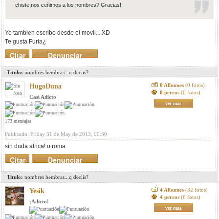
chiste,nos ceñimos a los nombres? Gracias!
Yo tambien escribo desde el movil... XD
Te gusta Furia¿
Citar
Denunciar
mensaje
Titulo:
nombres hembras...q deciis?
0 Albumes
(0 fotos)
HugoDuna
0 perros
(0 fotos)
Casi Adicto
ver mas
173 mensajes
Publicado: Friday 31 de May de 2013, 00:50
sin duda africa! o roma
Citar
Denunciar
mensaje
Titulo:
nombres hembras...q deciis?
4 Albumes
(32 fotos)
Yesik
4 perros
(6 fotos)
¡Adicto!
ver mas