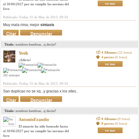
ver mas
el
30/06/2027
por no cumplir las normas del
foro
Publicado: Friday 31 de May de 2013, 00:34
Muy mala rima; mejor
sintaxis
Citar
Denunciar
mensaje
Titulo:
nombres hembras...q deciis?
4 Albumes
(32 fotos)
Yesik
4 perros
(6 fotos)
¡Adicto!
ver mas
282 mensajes
Publicado: Friday 31 de May de 2013, 00:34
San duplicao no se xq...y gracias x los xites..
Citar
Denunciar
mensaje
Titulo:
nombres hembras...q deciis?
0 Albumes
(0 fotos)
AntonioErandio
0 perros
(0 fotos)
El usuario ha sido baneado hasta
ver mas
el
30/06/2027
por no cumplir las normas del
foro