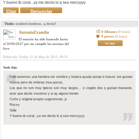
Y bueno tb coral...ya me deciis lo q sea mercyyyy
Citar
Denunciar
mensaje
Titulo:
nombres hembras...q deciis?
0 Albumes
(0 fotos)
AntonioErandio
0 perros
(0 fotos)
El usuario ha sido baneado hasta
ver mas
el
30/06/2027
por no cumplir las normas del
foro
Publicado: Friday 31 de May de 2013, 00:31
Yesik dijo:
Hola tenemos una hembra sin nombre y kisiera ayuda porqe d maxos me gustan
muxos pero de embras muu pocos,
Los que no son muy tipicos son muy largos.... e cogido dos q gustan bastante,
aver que deciis vosotros y si ay alguno bonito
Corto y original acepto sugerencias ;p
Rocxy
Sally
Y bueno tb coral...ya me deciis lo q sea mercyyyy