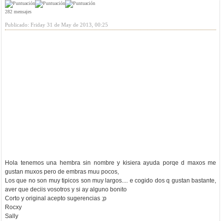
282 mensajes
Publicado: Friday 31 de May de 2013, 00:25
Hola tenemos una hembra sin nombre y kisiera ayuda porqe d maxos me
gustan muxos pero de embras muu pocos,
Los que no son muy tipicos son muy largos.... e cogido dos q gustan bastante,
aver que deciis vosotros y si ay alguno bonito
Corto y original acepto sugerencias ;p
Rocxy
Sally