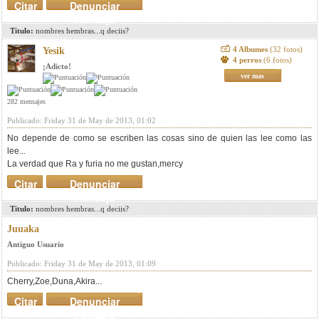
Citar
Denunciar
mensaje
Titulo:
nombres hembras...q deciis?
4 Albumes
(32 fotos)
Yesik
4 perros
(6 fotos)
¡Adicto!
ver mas
282 mensajes
Publicado: Friday 31 de May de 2013, 01:02
No depende de como se escriben las cosas sino de quien las lee como las
lee...
La verdad que Ra y furia no me gustan,mercy
Citar
Denunciar
mensaje
Titulo:
nombres hembras...q deciis?
Juuaka
Antiguo Usuario
Publicado: Friday 31 de May de 2013, 01:09
Cherry,Zoe,Duna,Akira...
Citar
Denunciar
mensaje