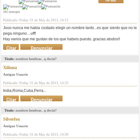
ver mas
282 mensajes
Publicado: Friday 31 de May de 2013, 14:15
Jooo nunca me habia costado elegir un nombre tanto...es que siento que no le
pega ninguno....ufff
Hay varios que me gustan de los que habeis puesto..gracias atodos!!
Citar
Denunciar
mensaje
Titulo:
nombres hembras...q deciis?
Xiliona
Antiguo Usuario
Publicado: Friday 31 de May de 2013, 14:35
India,Roma,Cuba,Perra...
Citar
Denunciar
mensaje
Titulo:
nombres hembras...q deciis?
Silverfox
Antiguo Usuario
Publicado: Friday 31 de May de 2013, 14:39