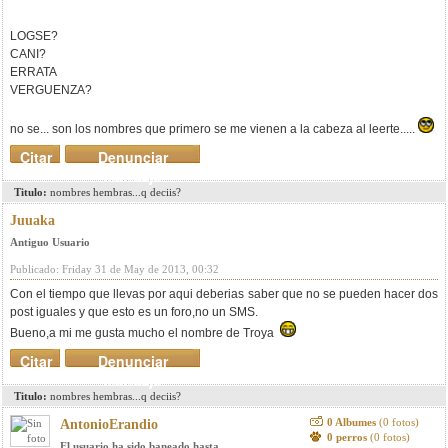
LOGSE?
CANI?
ERRATA
VERGUENZA?
no se... son los nombres que primero se me vienen a la cabeza al leerte.....
Citar
Denunciar
mensaje
Titulo:
nombres hembras...q deciis?
Juuaka
Antiguo Usuario
Publicado: Friday 31 de May de 2013, 00:32
Con el tiempo que llevas por aqui deberias saber que no se pueden hacer dos
post iguales y que esto es un foro,no un SMS.
Bueno,a mi me gusta mucho el nombre de Troya
Citar
Denunciar
mensaje
Titulo:
nombres hembras...q deciis?
0 Albumes
(0 fotos)
AntonioErandio
0 perros
(0 fotos)
El usuario ha sido baneado hasta