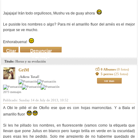
Jajajaja! Irán todo orgullosos, Mushu va de guay ahora
Le pusiste los nombres o algo? Para mi el amarillo fluor del arnés es el mejor
porque se ve mucho.
Enhorabuena!
Citar
Denunciar
mensaje
Titulo:
Horus y su evolución
0 Albumes
(0 fotos)
GriM
5 perros
(25 fotos)
¡Adicto Total!
ver mas
2073 mensajes
Publicado: Sunday 14 de July de 2013, 10:52
A Obi le pillé el de Otoño ese que es con hojas marroncitas. Y a Bala el
amarillo fluor
Si les he pillado los nombres, en fluorescente (vamos como la etiqueta que
llevan que pone Julius en blanco pero luego brilla en verde en la oscuridad)
pues esas les he pedido. Solo me arrepiento de no haberme quedado de