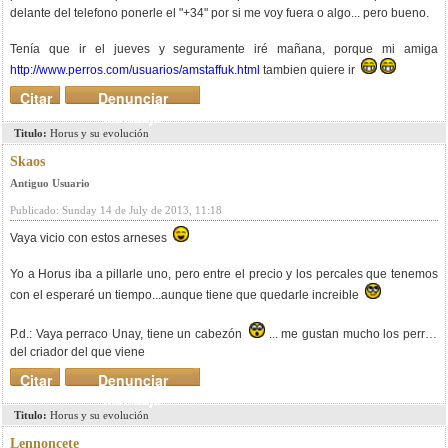
delante del telefono ponerle el "+34" por si me voy fuera o algo... pero bueno.
Tenía que ir el jueves y seguramente iré mañana, porque mi amiga
http://www.perros.com/usuarios/amstaffuk.html
tambien quiere ir
Citar
Denunciar
mensaje
Titulo:
Horus y su evolución
Skaos
Antiguo Usuario
Publicado: Sunday 14 de July de 2013, 11:18
Vaya vicio con estos arneses
Yo a Horus iba a pillarle uno, pero entre el precio y los percales que tenemos
con el esperaré un tiempo...aunque tiene que quedarle increible
P.d.: Vaya perraco Unay, tiene un cabezón
... me gustan mucho los perros
del criador del que viene
Citar
Denunciar
mensaje
Titulo:
Horus y su evolución
Lennoncete