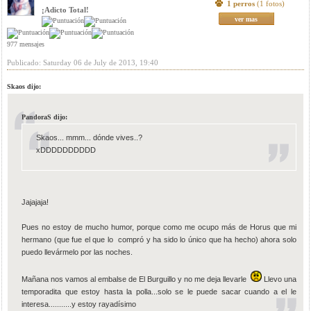
1 perros
(1 fotos)
¡Adicto Total!
ver mas
977 mensajes
Publicado: Saturday 06 de July de 2013, 19:40
Skaos dijo:
PandoraS dijo:
Skaos... mmm... dónde vives..?
xDDDDDDDDDD
Jajajaja!
Pues no estoy de mucho humor, porque como me ocupo más de Horus que mi
hermano (que fue el que lo compró y ha sido lo único que ha hecho) ahora solo
puedo llevármelo por las noches.
Mañana nos vamos al embalse de El Burguillo y no me deja llevarle
Llevo una
temporadita que estoy hasta la polla...solo se le puede sacar cuando a el le
interesa...........y estoy rayadísimo