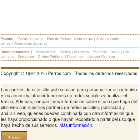
Enlaces
Razas de perros
|
Foro de Perros
|
Venta perros
|
Adiestramiento
perros
|
Adopciones de perros
Razas destacadas
Pastor alemán
|
Bulldog
|
Bull terrier
|
Yorkshire
|
Boxer
|
San
bernardo
|
Schnauzer
|
Golden Retriever
|
Doberman
|
Labrador Retriever
Copyright © 1997-2015 Perros.com - Todos los derechos reservados
Las cookies de este sitio web se usan para personalizar el contenido
Publicidad en Perros.com
|
Contacte
|
Aviso Legal
|
Política de
y los anuncios, ofrecer funciones de redes sociales y analizar el
privacidad
|
Condiciones de uso
tráfico. Además, compartimos información sobre el uso que haga del
sitio web con nuestros partners de redes sociales, publicidad y
Ver sitio web completo
análisis web, quienes pueden combinarla con otra información que
les haya proporcionado o que hayan recopilado a partir del uso que
haya hecho de sus servicios.
Más información.