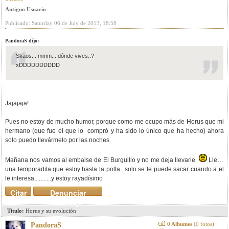
Antiguo Usuario
Publicado: Saturday 06 de July de 2013, 18:58
PandoraS dijo:
Skaos... mmm... dónde vives..?
xDDDDDDDDDD
Jajajaja!
Pues no estoy de mucho humor, porque como me ocupo más de Horus que mi
hermano (que fue el que lo compró y ha sido lo único que ha hecho) ahora
solo puedo llevármelo por las noches.
Mañana nos vamos al embalse de El Burguillo y no me deja llevarle
Llevo
una temporadita que estoy hasta la polla...solo se le puede sacar cuando a el
le interesa...........y estoy rayadísimo
Citar
Denunciar
mensaje
Titulo:
Horus y su evolución
0 Albumes
(0 fotos)
PandoraS