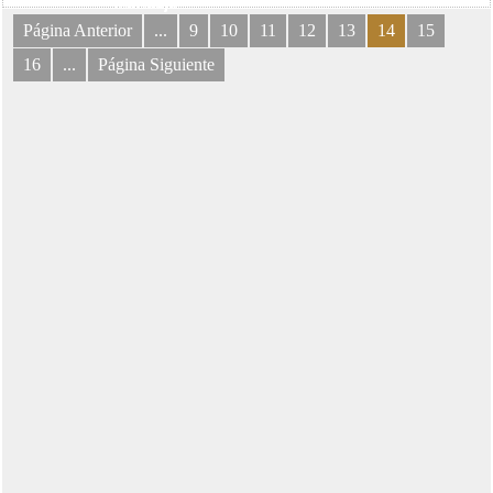
mensaje
Página Anterior
...
9
10
11
12
13
14
15
16
...
Página Siguiente