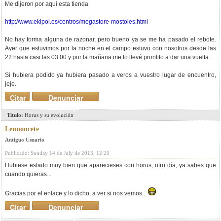
Me dijeron por aquí esta tienda
http://www.ekipol.es/centros/megastore-mostoles.html
No hay forma alguna de razonar, pero bueno ya se me ha pasado el rebote.
Ayer que estuvimos por la noche en el campo estuvo con nosotros desde las
22 hasta casi las 03:00 y por la mañana me lo llevé prontito a dar una vuelta.
Si hubiera podido ya hubiera pasado a veros a vuestro lugar de encuentro,
jeje.
Citar
Denunciar
mensaje
Titulo:
Horus y su evolución
Lennoncete
Antiguo Usuario
Publicado: Sunday 14 de July de 2013, 12:20
Hubiese estado muy bien que aparecieses con horus, otro día, ya sabes que
cuando quieras...
Gracias por el enlace y lo dicho, a ver si nos vemos...
Citar
Denunciar
mensaje