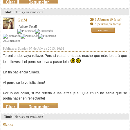
Citar
Denunciar
mensaje
Titulo:
Horus y su evolución
0 Albumes
(0 fotos)
GriM
5 perros
(25 fotos)
¡Adicto Total!
ver mas
2073 mensajes
Publicado: Sunday 07 de July de 2013, 10:01
Te entiendo, vaya rollazo. Pero si vas al embalse macho que más le dará que
te lo lleves si el perro se lo va a pasar teta
En fin paciencia Skaos.
Al perro se le ve felicisimo!
Por lo del collar, si me referia a las letras jeje!! Que chulo no sabia que se
podia hacer en reflectante!
Citar
Denunciar
mensaje
Titulo:
Horus y su evolución
Skaos