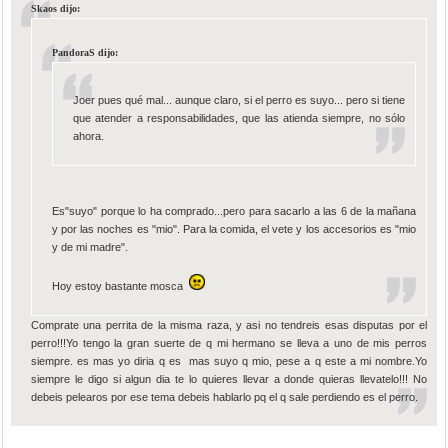
Skaos dijo:
PandoraS dijo:
Joer pues qué mal... aunque claro, si el perro es suyo... pero si tiene
que atender a responsabilidades, que las atienda siempre, no sólo
ahora.
Es"suyo" porque lo ha comprado...pero para sacarlo a las 6 de la mañana
y por las noches es "mio". Para la comida, el vete y los accesorios es "mio
y de mi madre".
Hoy estoy bastante mosca
Comprate una perrita de la misma raza, y asi no tendreis esas disputas por el
perro!!!Yo tengo la gran suerte de q mi hermano se lleva a uno de mis perros
siempre. es mas yo diria q es mas suyo q mio, pese a q este a mi nombre.Yo
siempre le digo si algun dia te lo quieres llevar a donde quieras llevatelo!!! No
debeis pelearos por ese tema debeis hablarlo pq el q sale perdiendo es el perro.