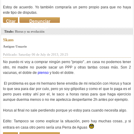
Estoy de acuerdo. Yo también compraría un perro propio para que no haya
este tipo de disputas.
Citar
Denunciar
mensaje
Titulo:
Horus y su evolución
Skaos
Antiguo Usuario
Publicado: Saturday 06 de July de 2013, 20:25
No puedo ni voy a comprar ningún perro "propio"...en casa no podemos tener
otro, mi madre no puede sacar un PPP y otras tantas cosas más. Son 2
vacunas, el doble de
pienso
y todo el doble.
El problema es que mi hermano tiene envidia de mi relación con Horus y hace
lo que sea para dar por culo, pero yo soy gilipollas y como el que lo paga es el
perro pues estoy ahí por el, le saco a horas raras para que haga ejercicio
aunque duerma menos o no me apetezca despertarme 2h antes por ejemplo.
Horus al final no sale perdiendo porque yo estoy para cuando necesita algo.
Edito: Tampoco se como explicar la situación, pero hay muchas cosas...y si
entrara en casa otro perro sería una Perra de Aguas