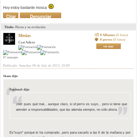
Hoy estoy bastante mosca
Citar
Denunciar
mensaje
Titulo:
Horus y su evolución
0 Albumes
(0 fotos)
Mesias
0 perros
(0 fotos)
Casi Adicto
ver mas
97 mensajes
Publicado: Saturday 06 de July de 2013, 20:09
Skaos dijo:
PandoraS dijo:
Joer pues qué mal... aunque claro, si el perro es suyo... pero si tiene que
atender a responsabilidades, que las atienda siempre, no sólo ahora.
Es"suyo" porque lo ha comprado...pero para sacarlo a las 6 de la mañana y por