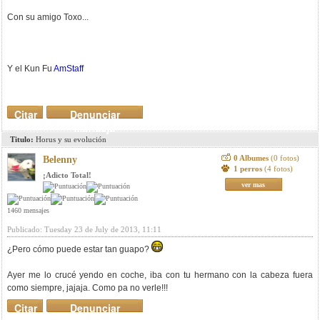
Con su amigo Toxo...
Y el Kun Fu
AmStaff
Citar
Denunciar
mensaje
Titulo:
Horus y su evolución
0 Albumes
(0 fotos)
Belenny
1 perros
(4 fotos)
¡Adicto Total!
ver mas
1460 mensajes
Publicado: Tuesday 23 de July de 2013, 11:11
¿Pero cómo puede estar tan guapo?
Ayer me lo crucé yendo en coche, iba con tu hermano con la cabeza fuera
como siempre, jajaja. Como pa no verle!!!
Citar
Denunciar