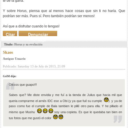
te de la gana.
Y sobre Horus, piensa que al menos hace cosas que sin ti no haría. Que
podrían ser más. Pues sí. Pero también podrían ser menos!
Así que a disfrutar cuando lo tengas!
Citar
Denunciar
mensaje
Titulo:
Horus y su evolución
Skaos
Antiguo Usuario
Publicado: Saturday 13 de July de 2013, 21:09
GriM dijo:
Oissss que guapo!!!
Sabes que? Me diste envidia y me fuí a la tienda de Julius que hacia mil que
queria comprarme el arnés IDC ese a Obi (y ya que fué su cumple
) y ya de
paso como fue el cumple de Bala tambien le pillé otro para ella. Y he pillado el
mismo que Mushu
soy una copieta. Es que le quedaba tan bien en
tus fotos que me gustó el color