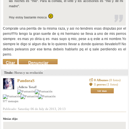
las noches es "mio". Para la comida, el vete y los accesorios es "mio y de mi
madre".
Hoy estoy bastante mosca
Comprate una perrita de la misma raza, y asi no tendreis esas disputas por el
perro!!!Yo tengo la gran suerte de q mi hermano se lleva a uno de mis perros
siempre. es mas yo diria q es mas suyo q mio, pese a q este a mi nombre.Yo
siempre le digo si algun dia te lo quieres llevar a donde quieras llevatelo!!! No
debeis pelearos por ese tema debeis hablarlo pq el q sale perdiendo es el
perro.
Citar
Denunciar
mensaje
Titulo:
Horus y su evolución
0 Albumes
(0 fotos)
PandoraS
1 perros
(1 fotos)
¡Adicto Total!
ver mas
977 mensajes
Publicado: Saturday 06 de July de 2013, 20:13
Mesias dijo: