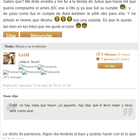
Sabes que? Me diste envidia y me fuí a la tienda de Julius que hacia mil que
queria comprarme el arnés IDC ese a Obi (y ya que fué su cumple
) y ya
de paso como fue el cumple de Bala tambien le pillé otro para ella. Y he
pillado el mismo que Mushu
soy una copieta. Es que le quedaba
tan bien en tus fotos que me gustó el color
Citar
Denunciar
mensaje
Titulo:
Horus y su evolución
0 Albumes
(0 fotos)
GriM
5 perros
(25 fotos)
¡Adicto Total!
ver mas
2073 mensajes
Publicado: Saturday 13 de July de 2013, 11:58
Skaos dijo:
GriM, no hay nada que hacer...yo aguanto, hay dias que lo llevo mejor y otros
peor como ayer.
Lo dicho tio paciencia. Algun dia tendrás el tuyo y podrás hacer con el lo que