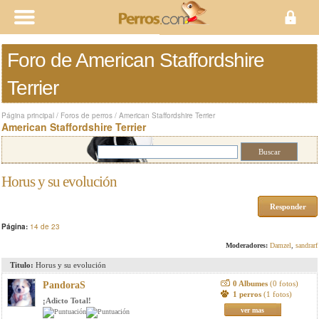
Foro de American Staffordshire
Terrier
Página principal
/
Foros de perros
/
American Staffordshire Terrier
American Staffordshire Terrier
Horus y su evolución
Responder
Página:
14 de 23
Moderadores:
Damzel
,
sandrarf
Titulo:
Horus y su evolución
0 Albumes
(0 fotos)
PandoraS
1 perros
(1 fotos)
¡Adicto Total!
ver mas