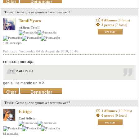
Citar
Denunciar
mensaje
Titulo:
Gente que se apunte a hacer una web?
0 Albumes
(0 fotos)
TamiiYyaco
3 perros
(7 fotos)
¡Adicto Total!
ver mas
1005 mensajes
Publicado: Wednesday 04 de August de 2010, 00:46
FORCEOFODIN dijo:
YO M APUNTO
genial ! te mando un MP
Citar
Denunciar
mensaje
Titulo:
Gente que se apunte a hacer una web?
1 Albumes
(10 fotos)
Eltrigo
0 perros
(0 fotos)
Casi Adicto
ver mas
81 mensajes