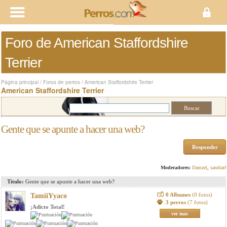
Foro de American Staffordshire
Terrier
Página principal
/
Foros de perros
/
American Staffordshire Terrier
American Staffordshire Terrier
Gente que se apunte a hacer una web?
Responder
Moderadores:
Damzel
,
sandrarf
Titulo:
Gente que se apunte a hacer una web?
0 Albumes
(0 fotos)
TamiiYyaco
3 perros
(7 fotos)
¡Adicto Total!
ver mas