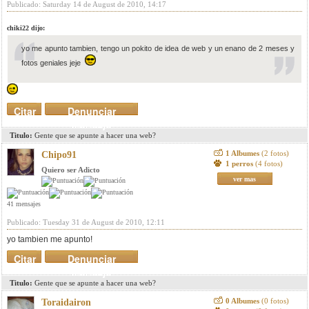
Publicado: Saturday 14 de August de 2010, 14:17
chiki22 dijo:
yo me apunto tambien, tengo un pokito de idea de web y un enano de 2 meses y
fotos geniales jeje
Citar
Denunciar
mensaje
Titulo:
Gente que se apunte a hacer una web?
1 Albumes
(2 fotos)
Chipo91
1 perros
(4 fotos)
Quiero ser Adicto
ver mas
41 mensajes
Publicado: Tuesday 31 de August de 2010, 12:11
yo tambien me apunto!
Citar
Denunciar
mensaje
Titulo:
Gente que se apunte a hacer una web?
0 Albumes
(0 fotos)
Toraidairon