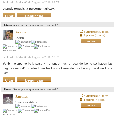
Publicado: Friday 06 de August de 2010, 09:57
cuando tengais la pg comentarlo,ok.
Citar
Denunciar
mensaje
Titulo:
Gente que se apunte a hacer una web?
5 Albumes
(50 fotos)
Aranis
2 perros
(1 fotos)
¡Adicto!
ver mas
496 mensajes
Publicado: Friday 06 de August de 2010, 10:33
Yo tb me apunto lo k pasa k no tengo mucho idea de komo se hacen las
paginas web xD, puedes kojer las fotos k kieras de mi album y tb a difundirlo x
hay
Citar
Denunciar
mensaje
Titulo:
Gente que se apunte a hacer una web?
5 Albumes
(29 fotos)
Jairiños
1 perros
(4 fotos)
Quiero ser Adicto
ver mas
47 mensajes