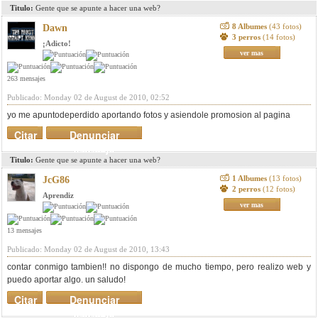
Titulo:
Gente que se apunte a hacer una web?
8 Albumes
(43 fotos)
Dawn
3 perros
(14 fotos)
¡Adicto!
ver mas
263 mensajes
Publicado: Monday 02 de August de 2010, 02:52
yo me apuntodeperdido aportando fotos y asiendole promosion al pagina
Citar
Denunciar
mensaje
Titulo:
Gente que se apunte a hacer una web?
1 Albumes
(13 fotos)
JcG86
2 perros
(12 fotos)
Aprendiz
ver mas
13 mensajes
Publicado: Monday 02 de August de 2010, 13:43
contar conmigo tambien!! no dispongo de mucho tiempo, pero realizo web y
puedo aportar algo. un saludo!
Citar
Denunciar
mensaje