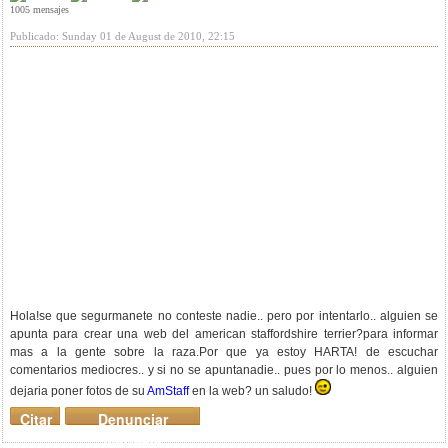
1005 mensajes
Publicado: Sunday 01 de August de 2010, 22:15
Hola!se que segurmanete no conteste nadie.. pero por intentarlo.. alguien se
apunta para crear una web del american staffordshire terrier?para informar
mas a la gente sobre la raza.Por que ya estoy HARTA! de escuchar
comentarios mediocres.. y si no se apuntanadie.. pues por lo menos.. alguien
dejaria poner fotos de su
AmStaff
en la web? un saludo!
Citar
Denunciar
mensaje