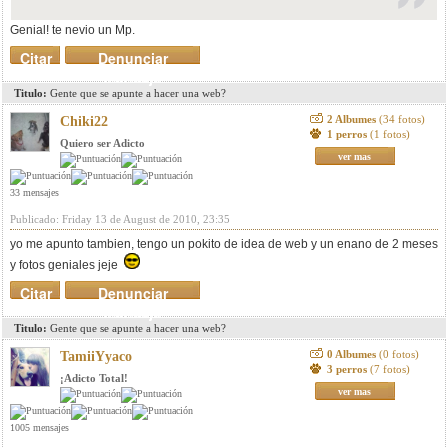
Genial! te nevio un Mp.
Citar
Denunciar
mensaje
Titulo:
Gente que se apunte a hacer una web?
2 Albumes
(34 fotos)
Chiki22
1 perros
(1 fotos)
Quiero ser Adicto
ver mas
33 mensajes
Publicado: Friday 13 de August de 2010, 23:35
yo me apunto tambien, tengo un pokito de idea de web y un enano de 2 meses
y fotos geniales jeje
Citar
Denunciar
mensaje
Titulo:
Gente que se apunte a hacer una web?
0 Albumes
(0 fotos)
TamiiYyaco
3 perros
(7 fotos)
¡Adicto Total!
ver mas
1005 mensajes