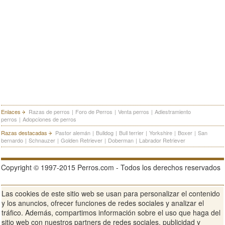
Enlaces
Razas de perros
|
Foro de Perros
|
Venta perros
|
Adiestramiento
perros
|
Adopciones de perros
Razas destacadas
Pastor alemán
|
Bulldog
|
Bull terrier
|
Yorkshire
|
Boxer
|
San
bernardo
|
Schnauzer
|
Golden Retriever
|
Doberman
|
Labrador Retriever
Copyright © 1997-2015 Perros.com - Todos los derechos reservados
Las cookies de este sitio web se usan para personalizar el contenido
Publicidad en Perros.com
|
Contacte
|
Aviso Legal
|
Política de
y los anuncios, ofrecer funciones de redes sociales y analizar el
privacidad
|
Condiciones de uso
tráfico. Además, compartimos información sobre el uso que haga del
sitio web con nuestros partners de redes sociales, publicidad y
Ver sitio web completo