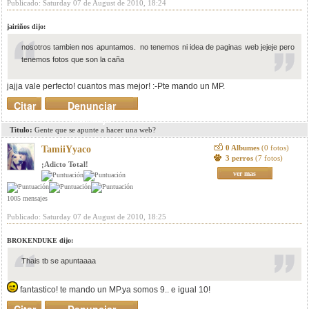
Publicado: Saturday 07 de August de 2010, 18:24
jairiños dijo:
nosotros tambien nos apuntamos. no tenemos ni idea de paginas web jejeje pero
tenemos fotos que son la caña
jajja vale perfecto! cuantos mas mejor! :-Pte mando un MP.
Citar
Denunciar
mensaje
Titulo:
Gente que se apunte a hacer una web?
0 Albumes
(0 fotos)
TamiiYyaco
3 perros
(7 fotos)
¡Adicto Total!
ver mas
1005 mensajes
Publicado: Saturday 07 de August de 2010, 18:25
BROKENDUKE dijo:
Thais tb se apuntaaaa
fantastico! te mando un MP.ya somos 9.. e igual 10!