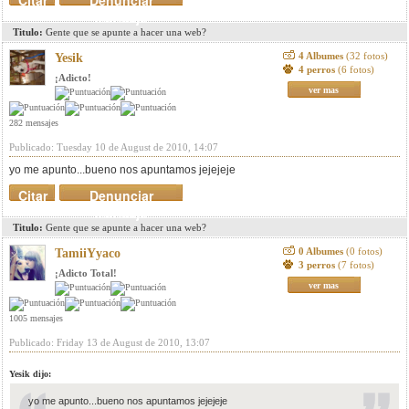
Citar
Denunciar
mensaje
Titulo:
Gente que se apunte a hacer una web?
4 Albumes
(32 fotos)
Yesik
4 perros
(6 fotos)
¡Adicto!
ver mas
282 mensajes
Publicado: Tuesday 10 de August de 2010, 14:07
yo me apunto...bueno nos apuntamos jejejeje
Citar
Denunciar
mensaje
Titulo:
Gente que se apunte a hacer una web?
0 Albumes
(0 fotos)
TamiiYyaco
3 perros
(7 fotos)
¡Adicto Total!
ver mas
1005 mensajes
Publicado: Friday 13 de August de 2010, 13:07
Yesik dijo:
yo me apunto...bueno nos apuntamos jejejeje