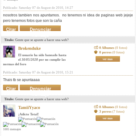
Publicado: Saturday 07 de August de 2010, 14:27
nosotros tambien nos apuntamos. no tenemos ni idea de paginas web jejeje
pero tenemos fotos que son la caña
Citar
Denunciar
mensaje
Titulo:
Gente que se apunte a hacer una web?
0 Albumes
(0 fotos)
Brokenduke
0 perros
(0 fotos)
El usuario ha sido baneado hasta
ver mas
el
30/05/2028
por no cumplir las
normas del foro
Publicado: Saturday 07 de August de 2010, 15:21
Thais tb se apuntaaaa
Citar
Denunciar
mensaje
Titulo:
Gente que se apunte a hacer una web?
0 Albumes
(0 fotos)
TamiiYyaco
3 perros
(7 fotos)
¡Adicto Total!
ver mas
1005 mensajes