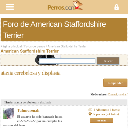
Foro de American Staffordshire
Terrier
Página principal
/
Foros de perros
/
American Staffordshire Terrier
American Staffordshire Terrier
ataxia cerebelosa y displasia
Responder
Moderadores:
Damzel
,
sandrarf
Titulo:
ataxia cerebelosa y displasia
1 Albumes
(1 fotos)
Tuhmorenah
5 perros
(24 fotos)
El usuario ha sido baneado hasta
ver mas
el
27/02/2027
por no cumplir las
normas del foro