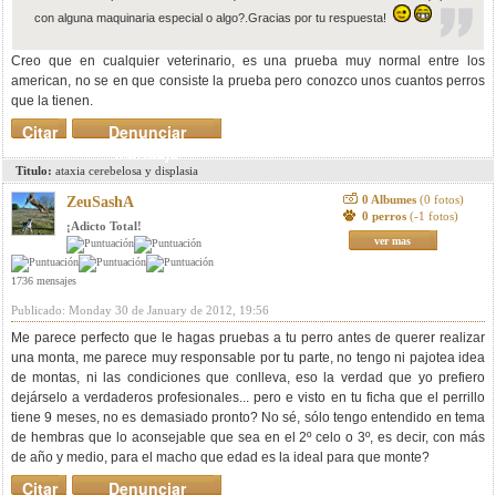
con alguna maquinaria especial o algo?.Gracias por tu respuesta!
Creo que en cualquier veterinario, es una prueba muy normal entre los
american, no se en que consiste la prueba pero conozco unos cuantos perros
que la tienen.
Citar
Denunciar
mensaje
Titulo:
ataxia cerebelosa y displasia
0 Albumes
(0 fotos)
ZeuSashA
0 perros
(-1 fotos)
¡Adicto Total!
ver mas
1736 mensajes
Publicado: Monday 30 de January de 2012, 19:56
Me parece perfecto que le hagas pruebas a tu perro antes de querer realizar
una monta, me parece muy responsable por tu parte, no tengo ni pajotea idea
de montas, ni las condiciones que conlleva, eso la verdad que yo prefiero
dejárselo a verdaderos profesionales... pero e visto en tu ficha que el perrillo
tiene 9 meses, no es demasiado pronto? No sé, sólo tengo entendido en tema
de hembras que lo aconsejable que sea en el 2º celo o 3º, es decir, con más
de año y medio, para el macho que edad es la ideal para que monte?
Citar
Denunciar