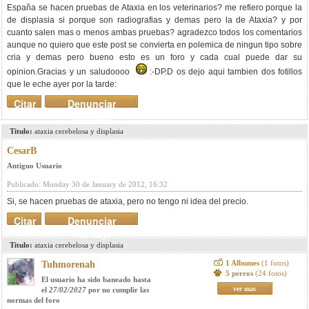
España se hacen pruebas de Ataxia en los veterinarios? me refiero porque la
de displasia si porque son radiografias y demas pero la de Ataxia? y por
cuanto salen mas o menos ambas pruebas? agradezco todos los comentarios
aunque no quiero que este post se convierta en polemica de ningun tipo sobre
cria y demas pero bueno esto es un foro y cada cual puede dar su
opinion.Gracias y un saludoooo
:-DP.D os dejo aqui tambien dos fotillos
que le eche ayer por la tarde:
Citar
Denunciar
mensaje
Titulo:
ataxia cerebelosa y displasia
CesarB
Antiguo Usuario
Publicado: Monday 30 de January de 2012, 16:32
Si, se hacen pruebas de ataxia, pero no tengo ni idea del precio.
Citar
Denunciar
mensaje
Titulo:
ataxia cerebelosa y displasia
1 Albumes
(1 fotos)
Tuhmorenah
5 perros
(24 fotos)
El usuario ha sido baneado hasta
ver mas
el
27/02/2027
por no cumplir las
normas del foro