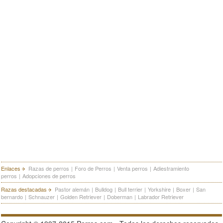
Enlaces
Razas de perros
|
Foro de Perros
|
Venta perros
|
Adiestramiento
perros
|
Adopciones de perros
Razas destacadas
Pastor alemán
|
Bulldog
|
Bull terrier
|
Yorkshire
|
Boxer
|
San
bernardo
|
Schnauzer
|
Golden Retriever
|
Doberman
|
Labrador Retriever