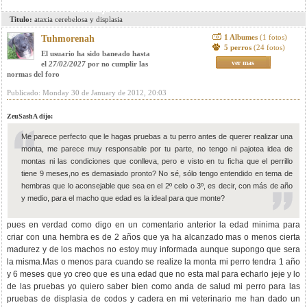
mensaje
Titulo:
ataxia cerebelosa y displasia
1 Albumes
(1 fotos)
Tuhmorenah
5 perros
(24 fotos)
El usuario ha sido baneado hasta
ver mas
el
27/02/2027
por no cumplir las
normas del foro
Publicado: Monday 30 de January de 2012, 20:03
ZeuSashA dijo:
Me parece perfecto que le hagas pruebas a tu perro antes de querer realizar una
monta, me parece muy responsable por tu parte, no tengo ni pajotea idea de
montas ni las condiciones que conlleva, pero e visto en tu ficha que el perrillo
tiene 9 meses,no es demasiado pronto? No sé, sólo tengo entendido en tema de
hembras que lo aconsejable que sea en el 2º celo o 3º, es decir, con más de año
y medio, para el macho que edad es la ideal para que monte?
pues en verdad como digo en un comentario anterior la edad minima para
criar con una hembra es de 2 años que ya ha alcanzado mas o menos cierta
madurez y de los machos no estoy muy informada aunque supongo que sera
la misma.Mas o menos para cuando se realize la monta mi perro tendra 1 año
y 6 meses que yo creo que es una edad que no esta mal para echarlo jeje y lo
de las pruebas yo quiero saber bien como anda de salud mi perro para las
pruebas de displasia de codos y cadera en mi veterinario me han dado un