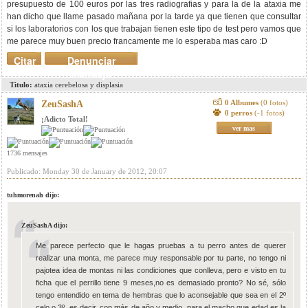
presupuesto de 100 euros por las tres radiografias y para la de la ataxia me
han dicho que llame pasado mañana por la tarde ya que tienen que consultar
si los laboratorios con los que trabajan tienen este tipo de test pero vamos que
me parece muy buen precio francamente me lo esperaba mas caro :D
Citar
Denunciar
mensaje
Titulo:
ataxia cerebelosa y displasia
0 Albumes
(0 fotos)
ZeuSashA
0 perros
(-1 fotos)
¡Adicto Total!
ver mas
1736 mensajes
Publicado: Monday 30 de January de 2012, 20:07
tuhmorenah dijo:
ZeuSashA dijo:
Me parece perfecto que le hagas pruebas a tu perro antes de querer
realizar una monta, me parece muy responsable por tu parte, no tengo ni
pajotea idea de montas ni las condiciones que conlleva, pero e visto en tu
ficha que el perrillo tiene 9 meses,no es demasiado pronto? No sé, sólo
tengo entendido en tema de hembras que lo aconsejable que sea en el 2º
celo o 3º, es decir, con más de año y medio, para el macho que edad es la