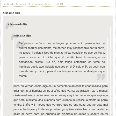
Publicado: Monday 30 de January de 2012, 20:10
ZeuSashA dijo:
tuhmorenah dijo:
ZeuSashA dijo:
Me parece perfecto que le hagas pruebas a tu perro antes de
querer realizar una monta, me parece muy responsable por tu parte,
no tengo ni pajotea idea de montas ni las condiciones que conlleva,
pero e visto en tu ficha que el perrillo tiene 9 meses,no es
demasiado pronto? No sé, sólo tengo entendido en tema de
hembras que lo aconsejable que sea en el 2º celo o 3º, es decir, con
más de año y medio, para el macho que edad es la ideal para que
monte?
pues en verdad como digo en un comentario anterior la edad minima para
criar con una hembra es de 2 años que ya ha alcanzado mas o menos
cierta madurez y de los machos no estoy muy informada aunque supongo
que sera la misma.Mas o menos para cuando se realize la monta mi perro
tendra 1 año y 6 meses que yo creo que es una edad que no esta mal
para echarlo jeje y lo de las pruebas yo quiero saber bien como anda de
salud mi perro para las pruebas de displasia de codos y cadera en mi