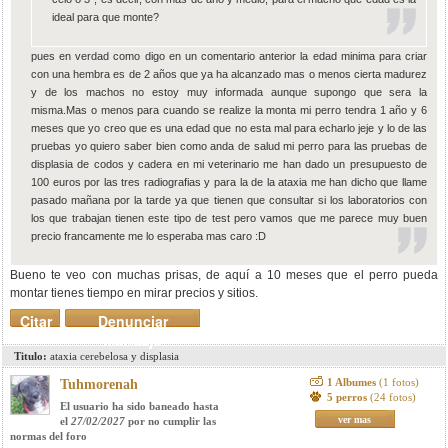
ideal para que monte?
pues en verdad como digo en un comentario anterior la edad minima para criar
con una hembra es de 2 años que ya ha alcanzado mas o menos cierta madurez
y de los machos no estoy muy informada aunque supongo que sera la
misma.Mas o menos para cuando se realize la monta mi perro tendra 1 año y 6
meses que yo creo que es una edad que no esta mal para echarlo jeje y lo de las
pruebas yo quiero saber bien como anda de salud mi perro para las pruebas de
displasia de codos y cadera en mi veterinario me han dado un presupuesto de
100 euros por las tres radiografias y para la de la ataxia me han dicho que llame
pasado mañana por la tarde ya que tienen que consultar si los laboratorios con
los que trabajan tienen este tipo de test pero vamos que me parece muy buen
precio francamente me lo esperaba mas caro :D
Bueno te veo con muchas prisas, de aquí a 10 meses que el perro pueda
montar tienes tiempo en mirar precios y sitios.
Citar
Denunciar
mensaje
Titulo:
ataxia cerebelosa y displasia
1 Albumes
(1 fotos)
Tuhmorenah
5 perros
(24 fotos)
El usuario ha sido baneado hasta
ver mas
el
27/02/2027
por no cumplir las
normas del foro