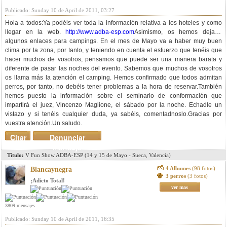
Publicado: Sunday 10 de April de 2011, 03:27
Hola a todos:Ya podéis ver toda la información relativa a los hoteles y como
llegar en la web.
http://www.adba-esp.com
Asimismo, os hemos dejado
algunos enlaces para campings. En el mes de Mayo va a haber muy buen
clima por la zona, por tanto, y teniendo en cuenta el esfuerzo que tenéis que
hacer muchos de vosotros, pensamos que puede ser una manera barata y
diferente de pasar las noches del evento. Sabemos que muchos de vosotros
os llama más la atención el camping. Hemos confirmado que todos admitan
perros, por tanto, no debéis tener problemas a la hora de reservar.También
hemos puesto la información sobre el seminario de conformación que
impartirá el juez, Vincenzo Maglione, el sábado por la noche. Echadle un
vistazo y si tenéis cualquier duda, ya sabéis, comentadnoslo.Gracias por
vuestra atención.Un saludo.
Citar
Denunciar
mensaje
Titulo:
V Fun Show ADBA-ESP (14 y 15 de Mayo - Sueca, Valencia)
4 Albumes
(98 fotos)
Blancaynegra
3 perros
(3 fotos)
¡Adicto Total!
ver mas
3809 mensajes
Publicado: Sunday 10 de April de 2011, 16:35