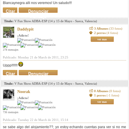
Blancaynegra alli nos veremos! Un saludo!!!
Citar
Denunciar
mensaje
Titulo:
V Fun Show ADBA-ESP (14 y 15 de Mayo - Sueca, Valencia)
3 Albumes
(33 fotos)
Daddypit
2 perros
(4 fotos)
¡Adicto!
ver mas
278 mensajes
Publicado: Monday 21 de March de 2011, 23:25
Uppp!!!!!!!
Citar
Denunciar
mensaje
Titulo:
V Fun Show ADBA-ESP (14 y 15 de Mayo - Sueca, Valencia)
0 Albumes
(0 fotos)
Noorak
1 perros
(-1 fotos)
¡Adicto!
ver mas
736 mensajes
Publicado: Tuesday 22 de March de 2011, 15:14
se sabe algo del alojamiento??, yo estoy echando cuentas para ver si no me