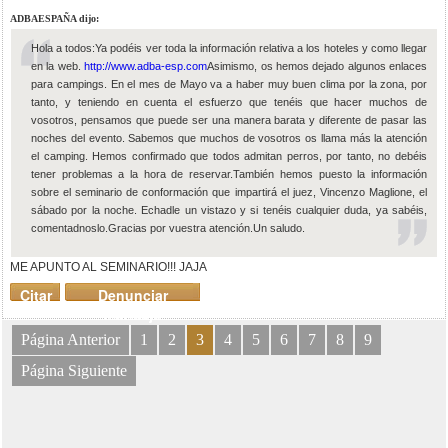
ADBAESPAÑA dijo:
Hola a todos:Ya podéis ver toda la información relativa a los hoteles y como llegar
en la web.
http://www.adba-esp.com
Asimismo, os hemos dejado algunos enlaces
para campings. En el mes de Mayo va a haber muy buen clima por la zona, por
tanto, y teniendo en cuenta el esfuerzo que tenéis que hacer muchos de
vosotros, pensamos que puede ser una manera barata y diferente de pasar las
noches del evento. Sabemos que muchos de vosotros os llama más la atención
el camping. Hemos confirmado que todos admitan perros, por tanto, no debéis
tener problemas a la hora de reservar.También hemos puesto la información
sobre el seminario de conformación que impartirá el juez, Vincenzo Maglione, el
sábado por la noche. Echadle un vistazo y si tenéis cualquier duda, ya sabéis,
comentadnoslo.Gracias por vuestra atención.Un saludo.
ME APUNTO AL SEMINARIO!!! JAJA
Citar
Denunciar
mensaje
Página Anterior
1
2
3
4
5
6
7
8
9
Página Siguiente