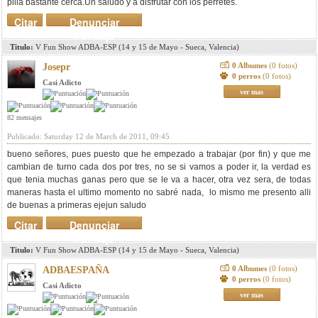
pilla bastante cerca.Un saludo y a disfrutar con los perretes.
Citar
Denunciar
mensaje
Titulo:
V Fun Show ADBA-ESP (14 y 15 de Mayo - Sueca, Valencia)
0 Albumes
(0 fotos)
Josepr
0 perros
(0 fotos)
Casi Adicto
ver mas
82 mensajes
Publicado: Saturday 12 de March de 2011, 09:45
bueno señores, pues puesto que he empezado a trabajar (por fin) y que me
cambian de turno cada dos por tres, no se si vamos a poder ir, la verdad es
que tenia muchas ganas pero que se le va a hacer, otra vez sera, de todas
maneras hasta el ultimo momento no sabré nada, lo mismo me presento alli
de buenas a primeras ejejun saludo
Citar
Denunciar
mensaje
Titulo:
V Fun Show ADBA-ESP (14 y 15 de Mayo - Sueca, Valencia)
0 Albumes
(0 fotos)
ADBAESPAÑA
0 perros
(0 fotos)
Casi Adicto
ver mas