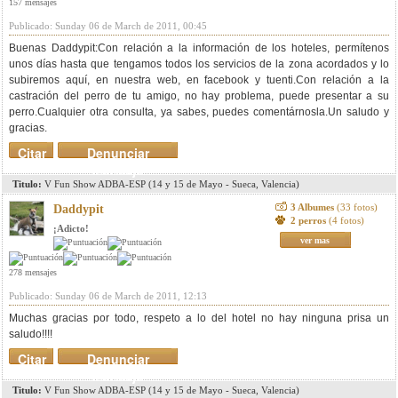
157 mensajes
Publicado: Sunday 06 de March de 2011, 00:45
Buenas Daddypit:Con relación a la información de los hoteles, permítenos
unos días hasta que tengamos todos los servicios de la zona acordados y lo
subiremos aquí, en nuestra web, en facebook y tuenti.Con relación a la
castración del perro de tu amigo, no hay problema, puede presentar a su
perro.Cualquier otra consulta, ya sabes, puedes comentárnosla.Un saludo y
gracias.
Citar
Denunciar
mensaje
Titulo:
V Fun Show ADBA-ESP (14 y 15 de Mayo - Sueca, Valencia)
3 Albumes
(33 fotos)
Daddypit
2 perros
(4 fotos)
¡Adicto!
ver mas
278 mensajes
Publicado: Sunday 06 de March de 2011, 12:13
Muchas gracias por todo, respeto a lo del hotel no hay ninguna prisa un
saludo!!!!
Citar
Denunciar
mensaje
Titulo:
V Fun Show ADBA-ESP (14 y 15 de Mayo - Sueca, Valencia)