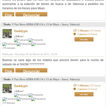
acercarme a la estación de trenes de Sueca o de Valencia a pedirles los
horarios de los trenes para Mayo.
Citar
Denunciar
mensaje
Titulo:
V Fun Show ADBA-ESP (14 y 15 de Mayo - Sueca, Valencia)
3 Albumes
(33 fotos)
Daddypit
2 perros
(4 fotos)
¡Adicto!
ver mas
278 mensajes
Publicado: Thursday 03 de March de 2011, 23:29
Buenas se save algo de los hoteles que precios tienen para la noche de
sabado de el SHOW ?????????
Citar
Denunciar
mensaje
Titulo:
V Fun Show ADBA-ESP (14 y 15 de Mayo - Sueca, Valencia)
3 Albumes
(33 fotos)
Daddypit
2 perros
(4 fotos)
¡Adicto!
ver mas
278 mensajes