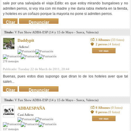
sale por una salvajada el viaje.Edito: es que estoy mirando bungalows y no
admiten perros, si voy iria con mi madre y me daria rabia meterla en la tienda,
y hoteles es un coñazo porque la mayoria no pone si admiten perros.
Citar
Denunciar
mensaje
Titulo:
V Fun Show ADBA-ESP (14 y 15 de Mayo - Sueca, Valencia)
3 Albumes
(33 fotos)
Daddypit
2 perros
(4 fotos)
¡Adicto!
ver mas
278 mensajes
Publicado: Tuesday 22 de March de 2011, 20:44
Buenas, pues estos dias supongo que diran lo de los hoteles aver que tal
salen...
Citar
Denunciar
mensaje
Titulo:
V Fun Show ADBA-ESP (14 y 15 de Mayo - Sueca, Valencia)
0 Albumes
(0 fotos)
ADBAESPAÑA
0 perros
(0 fotos)
Casi Adicto
ver mas
157 mensajes