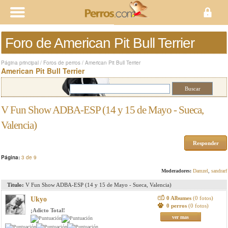
Foro de American Pit Bull Terrier
Página principal
/
Foros de perros
/
American Pit Bull Terrier
American Pit Bull Terrier
V Fun Show ADBA-ESP (14 y 15 de Mayo - Sueca,
Valencia)
Responder
Página:
3 de 9
Moderadores:
Damzel
,
sandrarf
Titulo:
V Fun Show ADBA-ESP (14 y 15 de Mayo - Sueca, Valencia)
0 Albumes
(0 fotos)
Ukyo
0 perros
(0 fotos)
¡Adicto Total!
ver mas