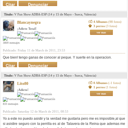
Citar
Denunciar
mensaje
Titulo:
V Fun Show ADBA-ESP (14 y 15 de Mayo - Sueca, Valencia)
4 Albumes
(98 fotos)
Blancaynegra
3 perros
(3 fotos)
¡Adicto Total!
ver mas
3809 mensajes
Publicado: Friday 11 de March de 2011, 23:53
Que bien! tengo ganas de conocer al peque. Y suerte en la operacion.
Citar
Denunciar
mensaje
Titulo:
V Fun Show ADBA-ESP (14 y 15 de Mayo - Sueca, Valencia)
0 Albumes
(-1 fotos)
Lito80
1 perros
(1 fotos)
¡Adicto!
ver mas
833 mensajes
Publicado: Saturday 12 de March de 2011, 08:53
Yo a este no puedo asistir y la verdad me gustaria pero me es imposible,al que
si asistire seguro con la perrilla es al de Talavera de la Reina que ademas me