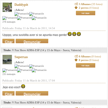
3 Albumes
(33 fotos)
Daddypit
2 perros
(4 fotos)
¡Adicto!
ver mas
278 mensajes
Publicado: Friday 11 de March de 2011, 14:54
Upppp, una suvidita aver si se apunta mas gente!
Citar
Denunciar
mensaje
Titulo:
V Fun Show ADBA-ESP (14 y 15 de Mayo - Sueca, Valencia)
0 Albumes
(0 fotos)
Superxas
0 perros
(0 fotos)
¡Adicto!
ver mas
235 mensajes
Publicado: Friday 11 de March de 2011, 17:04
Jeje eso eso!!
Citar
Denunciar
mensaje
Titulo:
V Fun Show ADBA-ESP (14 y 15 de Mayo - Sueca, Valencia)