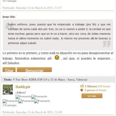
157 mensajes
Publicado: Saturday 12 de March de 2011, 11:37
josepr dijo:
bueno señores, pues puesto que he empezado a trabajar (por fin) y que me
cambian de turno cada dos por tres, no se si vamos a poder ir, la verdad es que
tenia muchas ganas pero que se le va a hacer, otra vez sera, de todas maneras
hasta el ultimo momento no sabré nada, lo mismo me presento alli de buenas a
primeras ejejun saludo
Lo primero es lo primero, y como está la situación no es para desaprovechar el
trabajo. Nosostros estaremos allí
, así que, si puedes te esperamos
allí.Saludos.
Citar
Denunciar
mensaje
Titulo:
V Fun Show ADBA-ESP (14 y 15 de Mayo - Sueca, Valencia)
3 Albumes
(33 fotos)
Daddypit
2 perros
(4 fotos)
¡Adicto!
ver mas
278 mensajes
Publicado: Saturday 12 de March de 2011, 12:49