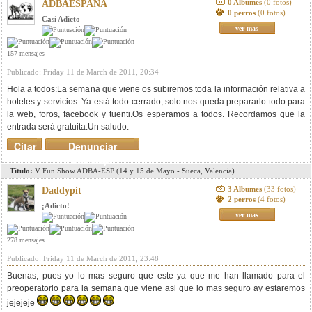
0 Albumes
(0 fotos)
ADBAESPAÑA
0 perros
(0 fotos)
Casi Adicto
ver mas
157 mensajes
Publicado: Friday 11 de March de 2011, 20:34
Hola a todos:La semana que viene os subiremos toda la información relativa a
hoteles y servicios. Ya está todo cerrado, solo nos queda prepararlo todo para
la web, foros, facebook y tuenti.Os esperamos a todos. Recordamos que la
entrada será gratuita.Un saludo.
Citar
Denunciar
mensaje
Titulo:
V Fun Show ADBA-ESP (14 y 15 de Mayo - Sueca, Valencia)
3 Albumes
(33 fotos)
Daddypit
2 perros
(4 fotos)
¡Adicto!
ver mas
278 mensajes
Publicado: Friday 11 de March de 2011, 23:48
Buenas, pues yo lo mas seguro que este ya que me han llamado para el
preoperatorio para la semana que viene asi que lo mas seguro ay estaremos
jejejeje