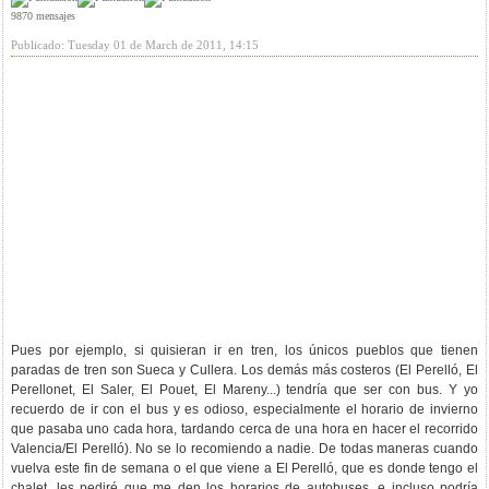
9870 mensajes
Publicado: Tuesday 01 de March de 2011, 14:15
Pues por ejemplo, si quisieran ir en tren, los únicos pueblos que tienen
paradas de tren son Sueca y Cullera. Los demás más costeros (El Perelló, El
Perellonet, El Saler, El Pouet, El Mareny...) tendría que ser con bus. Y yo
recuerdo de ir con el bus y es odioso, especialmente el horario de invierno
que pasaba uno cada hora, tardando cerca de una hora en hacer el recorrido
Valencia/El Perelló). No se lo recomiendo a nadie. De todas maneras cuando
vuelva este fin de semana o el que viene a El Perelló, que es donde tengo el
chalet, les pediré que me den los horarios de autobuses, e incluso podría