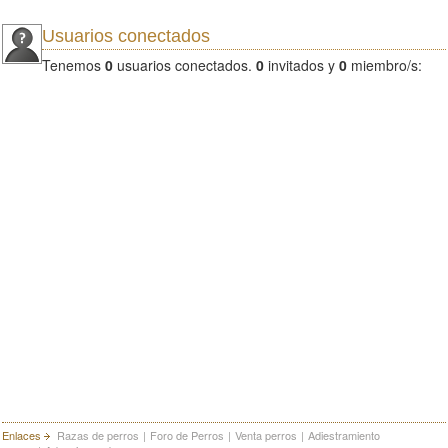
Usuarios conectados
Tenemos
0
usuarios conectados.
0
invitados y
0
miembro/s:
Enlaces
Razas de perros
|
Foro de Perros
|
Venta perros
|
Adiestramiento