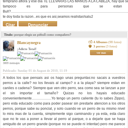
temprano aflora y ese día TE LLEVARAS LAS MANOS A LA CABEZA, hay que ser co
tampoco es para personas que se estan
Bull?........................................................................................................................................
te doy toda la razon...es que es asi,seamos realistas!salu2
Citar
Denunciar
mensaje
Titulo:
porque elegis un pitbull como compañero?
4 Albumes
(98 fotos)
Blancaynegra
3 perros
(3 fotos)
¡Adicto Total!
ver mas
3809 mensajes
Publicado: Sunday 01 de August de 2010, 11:19
A todos los que pensais asi os hago unas preguntas:no sacais a vuestros
perros a la calle? no los llevais al campo? o a la playa? siempre estan en
caniles o cadena? Siempre que ven otro perro, sea como sea se lanzan a por
el sin importar el tamaño? Quizas no los hayais educado
convenientemente.......................Yo tengo un perro caliente (tu lo sabes Zippo),
pero esta educado como para poder pasear sin prestarle atencion a los otros
perros, porque sabe su poncial, y solo cuando ve un perro de su mismo nivel
lo mira mas de la cuenta, simplemente sigo caminando y ya esta, esta claro
que no te vas a poner a llevar al perro al parque, o a dejarle que se haga
amiguito de un perro grande (porque no se puede ni intentar) pero me parece