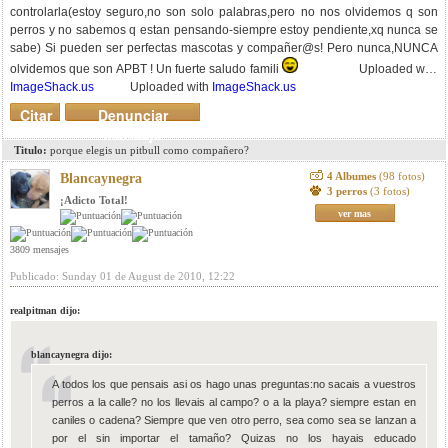
controlarla(estoy seguro,no son solo palabras,pero no nos olvidemos q son
perros y no sabemos q estan pensando-siempre estoy pendiente,xq nunca se
sabe) Si pueden ser perfectas mascotas y compañer@s! Pero nunca,NUNCA
olvidemos que son APBT ! Un fuerte saludo famili
Uploaded with
ImageShack.us
Uploaded with
ImageShack.us
Citar
Denunciar
mensaje
Titulo:
porque elegis un pitbull como compañero?
4 Albumes
(98 fotos)
Blancaynegra
3 perros
(3 fotos)
¡Adicto Total!
ver mas
3809 mensajes
Publicado: Sunday 01 de August de 2010, 12:22
realpitman dijo:
blancaynegra dijo:
A todos los que pensais asi os hago unas preguntas:no sacais a vuestros
perros a la calle? no los llevais al campo? o a la playa? siempre estan en
caniles o cadena? Siempre que ven otro perro, sea como sea se lanzan a
por el sin importar el tamaño? Quizas no los hayais educado