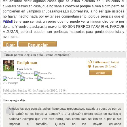
tan absurdo decir algunas cosas que se estan diciendo aqui, es como si
tuvierais bestias en casa, que no sabeis controlar porque si ven a otro perro se
combierten en vampiros chupasangres.Es subrrealista, a no ser que ustedes
no hayan hecho nada por evitar ese comportamiento, porque pensais que el
PitBull
tiene que ser asi, un perro que no puede ver a ningun otro perro por
delante.Y vuelvo a aclarar, la mayoria NO SON PERROS PARA IR AL PARQUE
A JUGAR, pero si pueden ser perfectas mascotas para gente deportista y
aventurera.
Citar
Denunciar
mensaje
Titulo:
porque elegis un pitbull como compañero?
0 Albumes
(0 fotos)
Realpitman
1 perros
(0 fotos)
Casi Adicto
ver mas
216 mensajes
Publicado: Sunday 01 de August de 2010, 12:04
blancaynegra dijo:
A todos los que pensais asi os hago unas preguntas:no sacais a vuestros perros
a la calle? no los llevais al campo? o a la playa? siempre estan en caniles o
cadena? Siempre que ven otro perro, sea como sea se lanzan a por el sin
importar el tamaño? Quizas no los hayais educado