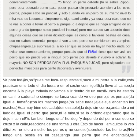
convenientemente.......................Yo tengo un perro caliente (tu lo sabes Zippo),
pero esta educado como para poder pasear sin prestarle atencion a los otros
perros, porque sabe su poncial, y solo cuando ve un perro de su mismo nivel lo
mira mas de la cuenta, simplemente sigo caminando y ya esta, esta claro que no
te vas a poner a llevar al perro al parque, o a dejarle que se haga amiguito de un
perro grande (porque no se puede ni intentar) pero me parece tan absurdo decir
algunas cosas que se estan diciendo aqui, es como si tuvierais bestias en casa,
que no sabeis controlar porque si ven a otro perro se combierten en vampiros
chupasangres.Es subrrealista, a no ser que ustedes no hayan hecho nada por
evitar ese comportamiento, porque pensais que el
PitBull
tiene que ser asi, un
perro que no puede ver a ningun otro perro por delante.Y vuelvo a aclarar, la
mayoria NO SON PERROS PARA IR AL PARQUE A JUGAR, pero si pueden ser
perfectas mascotas para gente deportista y aventurera.
Va para tod@s,no?pues me toca- respuestas:si,saco a mi perra a la calle,esta
practicamente todo el dia fuera o en el coche conmigo!Si,la llevo al campo,la
encanta!A la playa todavia no,vamos a ir dentro de un mes!Nunca ha estado
en canil o cadena!no siempre se lanza cuando ve otro perro,si es perra,si(da
igual el tamaño)con los machos juega(no sabe nada,jejejeje,la encantan los
machos)Esta muy bien educada(demostrable),la dejo sin correa,andando a mi
lado,da igual el perro que pase,ni le mira,si se lo ordeno,esperando que la
deje ir con el!Yo tambien tengo una" hot dog "y depende del perro con que se
cruza x la calle,reacciona de una forma u otra!Esto de hacer amiguitos lo veo
dificil,xq no tolera mucho los perros q no conose(sobretodo las hembras)!No
tengo una bestia en mi casa,tengo una perra que me encanta!Si,se