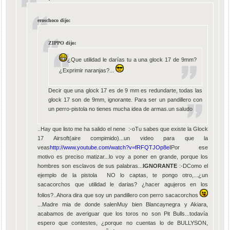
eroschoco dijo:
ZIPPO dijo:
¿Que utilidad le darías tu a una glock 17 de 9mm?
¿Exprimir naranjas?...
Decir que una glock 17 es de 9 mm es redundarte, todas las
glock 17 son de 9mm, ignorante. Para ser un pandillero con
un perro-pistola no tienes mucha idea de armas.un saludo
..Hay que listo me ha salido el nene :-oTu sabes que existe la Glock
17 Airsoft(aire compimido)...un video para que la
veas
http://www.youtube.com/watch?v=fRFQTJOp8eI
Por ese
motivo es preciso matizar...lo voy a poner en grande, porque los
hombres son esclavos de sus palabras...
IGNORANTE
:-DComo el
ejemplo de la pistola NO lo captas, te pongo otro,...¿un
sacacorchos que utilidad le darias? ¿hacer agujeros en los
folios?..Ahora dira que soy un pandillero con perro sacacorchos
...Madre mia de donde salenMuy bien Blancaynegra y Akiara,
acabamos de averiguar que los toros no son Pit Bulls...todavía
espero que contestes, ¿porque no cuentas lo de BULLYSON,