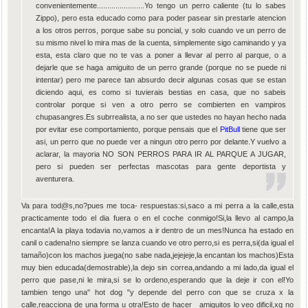
convenientemente.......................Yo tengo un perro caliente (tu lo sabes
Zippo), pero esta educado como para poder pasear sin prestarle atencion
a los otros perros, porque sabe su poncial, y solo cuando ve un perro de
su mismo nivel lo mira mas de la cuenta, simplemente sigo caminando y ya
esta, esta claro que no te vas a poner a llevar al perro al parque, o a
dejarle que se haga amiguito de un perro grande (porque no se puede ni
intentar) pero me parece tan absurdo decir algunas cosas que se estan
diciendo aqui, es como si tuvierais bestias en casa, que no sabeis
controlar porque si ven a otro perro se combierten en vampiros
chupasangres.Es subrrealista, a no ser que ustedes no hayan hecho nada
por evitar ese comportamiento, porque pensais que el
PitBull
tiene que ser
asi, un perro que no puede ver a ningun otro perro por delante.Y vuelvo a
aclarar, la mayoria NO SON PERROS PARA IR AL PARQUE A JUGAR,
pero si pueden ser perfectas mascotas para gente deportista y
aventurera.
Va para tod@s,no?pues me toca- respuestas:si,saco a mi perra a la calle,esta
practicamente todo el dia fuera o en el coche conmigo!Si,la llevo al campo,la
encanta!A la playa todavia no,vamos a ir dentro de un mes!Nunca ha estado en
canil o cadena!no siempre se lanza cuando ve otro perro,si es perra,si(da igual el
tamaño)con los machos juega(no sabe nada,jejejeje,la encantan los machos)Esta
muy bien educada(demostrable),la dejo sin correa,andando a mi lado,da igual el
perro que pase,ni le mira,si se lo ordeno,esperando que la deje ir con el!Yo
tambien tengo una" hot dog "y depende del perro con que se cruza x la
calle,reacciona de una forma u otra!Esto de hacer amiguitos lo veo dificil,xq no