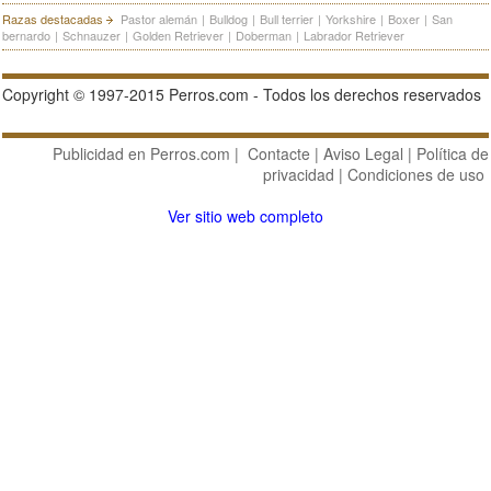
Razas destacadas
Pastor alemán
|
Bulldog
|
Bull terrier
|
Yorkshire
|
Boxer
|
San
bernardo
|
Schnauzer
|
Golden Retriever
|
Doberman
|
Labrador Retriever
Copyright © 1997-2015 Perros.com - Todos los derechos reservados
Publicidad en Perros.com
|
Contacte
|
Aviso Legal
|
Política de
privacidad
|
Condiciones de uso
Ver sitio web completo