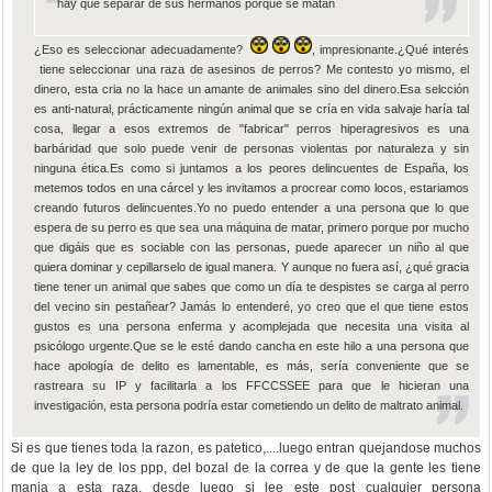
hay que separar de sus hermanos porque se matan
¿Eso es seleccionar adecuadamente?
, impresionante.¿Qué interés
tiene seleccionar una raza de asesinos de perros? Me contesto yo mismo, el
dinero, esta cria no la hace un amante de animales sino del dinero.Esa selcción
es anti-natural, prácticamente ningún animal que se cría en vida salvaje haría tal
cosa, llegar a esos extremos de "fabricar" perros hiperagresivos es una
barbáridad que solo puede venir de personas violentas por naturaleza y sin
ninguna ética.Es como si juntamos a los peores delincuentes de España, los
metemos todos en una cárcel y les invitamos a procrear como locos, estariamos
creando futuros delincuentes.Yo no puedo entender a una persona que lo que
espera de su perro es que sea una máquina de matar, primero porque por mucho
que digáis que es sociable con las personas, puede aparecer un niño al que
quiera dominar y cepillarselo de igual manera. Y aunque no fuera así, ¿qué gracia
tiene tener un animal que sabes que como un día te despistes se carga al perro
del vecino sin pestañear? Jamás lo entenderé, yo creo que el que tiene estos
gustos es una persona enferma y acomplejada que necesita una visita al
psicólogo urgente.Que se le esté dando cancha en este hilo a una persona que
hace apología de delito es lamentable, es más, sería conveniente que se
rastreara su IP y facilitarla a los FFCCSSEE para que le hicieran una
investigación, esta persona podría estar cometiendo un delito de maltrato animal.
Si es que tienes toda la razon, es patetico,....luego entran quejandose muchos
de que la ley de los ppp, del bozal de la correa y de que la gente les tiene
mania a esta raza, desde luego si lee este post cualquier persona