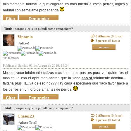
minimamente normal lo que cogeran es mas miedo a estos perros, logico y
natural con semejante propaganda
Citar
Denunciar
mensaje
Titulo:
porque elegis un pitbull como compañero?
0 Albumes
(0 fotos)
Vipsania
3 perros
(9 fotos)
¡Adicto!
ver mas
484 mensajes
Publicado: Sunday 01 de August de 2010, 18:24
Me equivoco totalmente quizas mas bien este post es para ver quien es el
mas chulo con el apbt mas cabron que lo tiene
eso si
totalmente dominado,
faltaria plus!!!!!....va de eso no???Hay cada especimen que flaco favor hace a
los perros en un foro de amantes de perros.
Citar
Denunciar
mensaje
Titulo:
porque elegis un pitbull como compañero?
0 Albumes
(0 fotos)
Chese123
0 perros
(0 fotos)
¡Adicto Total!
ver mas