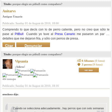
mensaje
Titulo:
porque elegis un pitbull como compañero?
Anitarvs
Antiguo Usuario
Publicado: Sunday 01 de August de 2010, 18:00
Comprendo lo que decís con lo de perro caliente, pero no creo que sólo le
pase al
PitBull
Cuando yo tuve al
Presa Canario
me pasaron un par de
detalles que me dejaron fria, y sólo con perros de presa.
Citar
Denunciar
mensaje
Titulo:
porque elegis un pitbull como compañero?
0 Albumes
(0 fotos)
Vipsania
3 perros
(9 fotos)
¡Adicto!
ver mas
484 mensajes
Publicado: Sunday 01 de August de 2010, 18:16
eroschoco dijo:
Cuando se selecciona adecuadamente...hay perros que con seis semanas