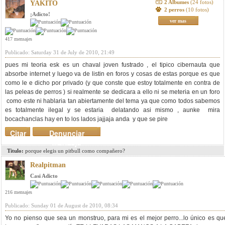
2 Albumes
(24 fotos)
YAKITO
2 perros
(10 fotos)
¡Adicto!
ver mas
417 mensajes
Publicado: Saturday 31 de July de 2010, 21:49
pues mi teoria esk es un chaval joven fustrado , el tipico cibernauta que
absorbe internet y luego va de listin en foros y cosas de estas porque es que
como le e dicho por privado (y que conste que estoy totalmente en contra de
las peleas de perros ) si realmente se dedicara a ello ni se meteria en un foro
como este ni hablaria tan abiertamente del tema ya que como todos sabemos
es totalmente ilegal y se estaria delatando asi mismo , aunke mira
bocachanclas hay en to los lados jajjaja anda y que se pire
Citar
Denunciar
mensaje
Titulo:
porque elegis un pitbull como compañero?
Realpitman
Casi Adicto
216 mensajes
Publicado: Sunday 01 de August de 2010, 08:34
Yo no pienso que sea un monstruo, para mi es el mejor perro...lo único es que