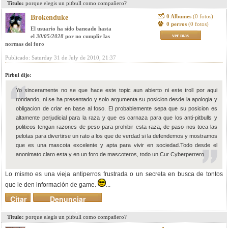
Titulo:
porque elegis un pitbull como compañero?
0 Albumes
(0 fotos)
Brokenduke
0 perros
(0 fotos)
El usuario ha sido baneado hasta
ver mas
el
30/05/2028
por no cumplir las
normas del foro
Publicado: Saturday 31 de July de 2010, 21:37
Pirbul dijo:
Yo sinceramente no se que hace este topic aun abierto ni este troll por aqui
rondando, ni se ha presentado y solo argumenta su posicion desde la apologia y
obligacion de criar en base al foso. El probablemente sepa que su posicion es
altamente perjudicial para la raza y que es carnaza para que los anti-pitbulls y
politicos tengan razones de peso para prohibir esta raza, de paso nos toca las
pelotas para divertirse un rato a los que de verdad si la defendemos y mostramos
que es una mascota excelente y apta para vivir en sociedad.Todo desde el
anonimato claro esta y en un foro de mascoteros, todo un Cur Cyberperrero.
Lo mismo es una vieja antiperros frustrada o un secreta en busca de tontos
que le den información de game.
...
Citar
Denunciar
mensaje
Titulo:
porque elegis un pitbull como compañero?