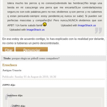
tolera mucho los perros q no conose(sobretodo las hembras)!No tengo una
bestia en mi casa,tengo una perra que me encanta!Si,se controlarla(estoy
seguro,no son solo palabras,pero no nos olvidemos q son perros y no sabemos
q estan pensando-siempre estoy pendiente,xq nunca se sabe) Si pueden ser
perfectas mascotas y compañer@s! Pero nunca,NUNCA olvidemos que son
APBT ! Un fuerte saludo famili
Uploaded with
ImageShack.us
Uploaded with
ImageShack.us
En eso estoy de acuerdo contigo, lo has explicado con la realidad por delante,
no como si tubieras un perro descontrolado.
Citar
Denunciar
mensaje
Titulo:
porque elegis un pitbull como compañero?
Eroschoco
Antiguo Usuario
Publicado: Sunday 01 de August de 2010, 16:30
ZIPPO dijo:
eroschoco dijo:
ZIPPO dijo: