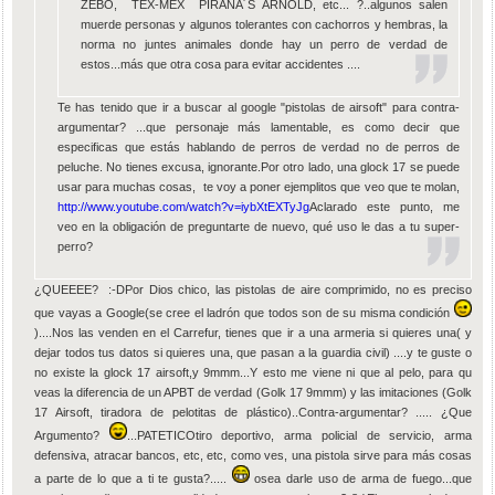
ZEBO, TEX-MEX PIRAÑA´S ARNOLD, etc... ?..algunos salen
muerde personas y algunos tolerantes con cachorros y hembras, la
norma no juntes animales donde hay un perro de verdad de
estos...más que otra cosa para evitar accidentes ....
Te has tenido que ir a buscar al google "pistolas de airsoft" para contra-
argumentar? ...que personaje más lamentable, es como decir que
especificas que estás hablando de perros de verdad no de perros de
peluche. No tienes excusa, ignorante.Por otro lado, una glock 17 se puede
usar para muchas cosas, te voy a poner ejemplitos que veo que te molan,
http://www.youtube.com/watch?v=iybXtEXTyJg
Aclarado este punto, me
veo en la obligación de preguntarte de nuevo, qué uso le das a tu super-
perro?
¿QUEEEE? :-DPor Dios chico, las pistolas de aire comprimido, no es preciso
que vayas a Google(se cree el ladrón que todos son de su misma condición
)....Nos las venden en el Carrefur, tienes que ir a una armeria si quieres una( y
dejar todos tus datos si quieres una, que pasan a la guardia civil) ....y te guste o
no existe la glock 17 airsoft,y 9mmm...Y esto me viene ni que al pelo, para qu
veas la diferencia de un APBT de verdad (Golk 17 9mmm) y las imitaciones (Golk
17 Airsoft, tiradora de pelotitas de plástico)..Contra-argumentar? ..... ¿Que
Argumento?
...PATETICOtiro deportivo, arma policial de servicio, arma
defensiva, atracar bancos, etc, etc, como ves, una pistola sirve para más cosas
a parte de lo que a ti te gusta?.....
osea darle uso de arma de fuego...que