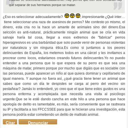
que separar de sus hermanos porque se matan
¿Eso es seleccionar adecuadamente?
, impresionante.¿Qué interés
tiene seleccionar una raza de asesinos de perros? Me contesto yo mismo, el
dinero, esta cria no la hace un amante de animales sino del dinero.Esa
selcción es anti-natural, prácticamente ningún animal que se cría en vida
salvaje haría tal cosa, llegar a esos extremos de "fabricar" perros
hiperagresivos es una barbáridad que solo puede venir de personas violentas
por naturaleza y sin ninguna ética.Es como si juntamos a los peores
delincuentes de España, los metemos todos en una cárcel y les invitamos a
procrear como locos, estariamos creando futuros delincuentes.Yo no puedo
entender a una persona que lo que espera de su perro es que sea una
máquina de matar, primero porque por mucho que digáis que es sociable con
las personas, puede aparecer un niño al que quiera dominar y cepillarselo de
igual manera. Y aunque no fuera así, ¿qué gracia tiene tener un animal que
sabes que como un día te despistes se carga al perro del vecino sin
pestañear? Jamás lo entenderé, yo creo que el que tiene estos gustos es una
persona enferma y acomplejada que necesita una visita al psicólogo
urgente.Que se le esté dando cancha en este hilo a una persona que hace
apología de delito es lamentable, es más, sería conveniente que se rastreara
su IP y facilitarla a los FFCCSSEE para que le hicieran una investigación, esta
persona podría estar cometiendo un delito de maltrato animal.
Citar
Denunciar