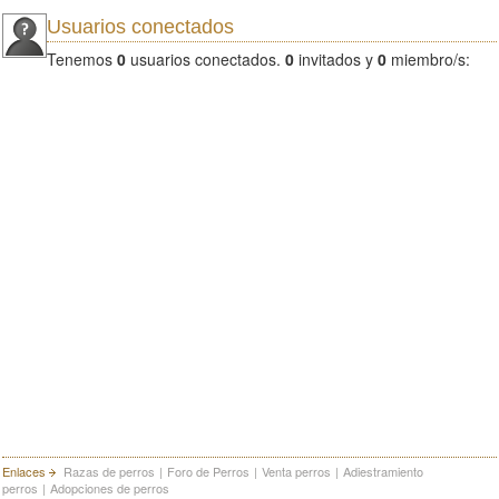
Usuarios conectados
Tenemos
0
usuarios conectados.
0
invitados y
0
miembro/s:
Enlaces
Razas de perros
|
Foro de Perros
|
Venta perros
|
Adiestramiento
perros
|
Adopciones de perros