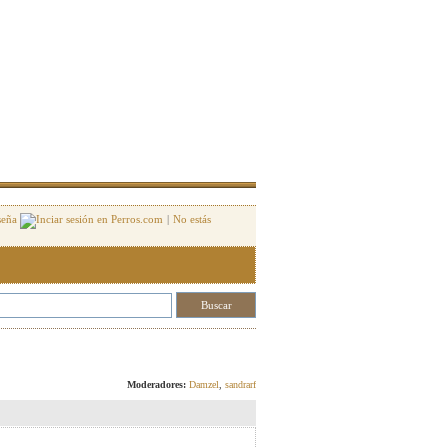
seña
|
No estás
Responder
Moderadores:
Damzel
,
sandrarf