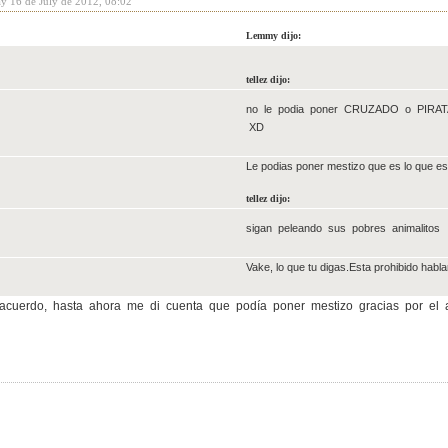
y 16 de July de 2012, 08:02
Lemmy dijo:
tellez dijo:
no le podia poner CRUZADO o PIRATA
XD
Le podias poner mestizo que es lo que es
tellez dijo:
sigan peleando sus pobres animalitos
Vake, lo que tu digas.Esta prohibido habla
acuerdo, hasta ahora me di cuenta que podía poner mestizo gracias por el apo