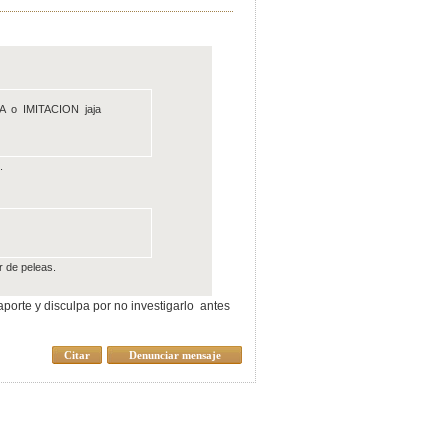
 o IMITACION jaja
.
r de peleas.
rte y disculpa por no investigarlo antes
Citar
Denunciar mensaje