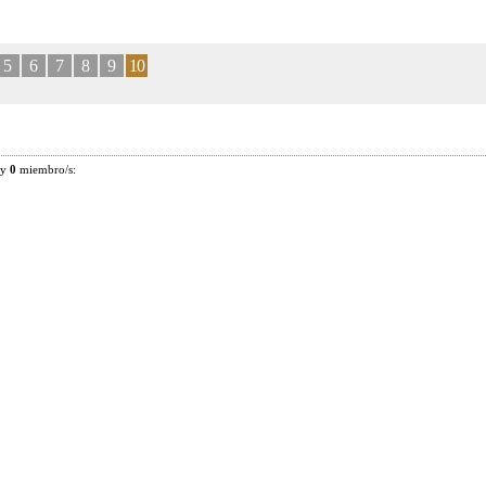
5
6
7
8
9
10
 y
0
miembro/s: