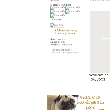
Publicado: Monda
Quiero ser Adicto
19 mensajes
0 Albumes
(0 fotos)
1 perros
(1 fotos)
Sexo:
Hombre
Edad:
35 años
Provincia:
Michoacán
Ver ficha del usuario
Enviar un mensaje privado
totalmente de 
. SALUDOS