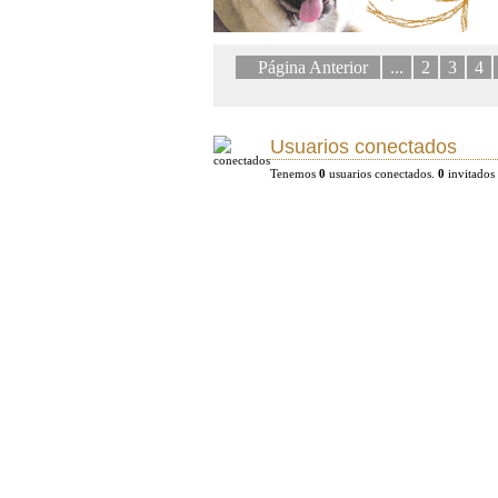
Página Anterior
...
2
3
4
Usuarios conectados
Tenemos
0
usuarios conectados.
0
invitados