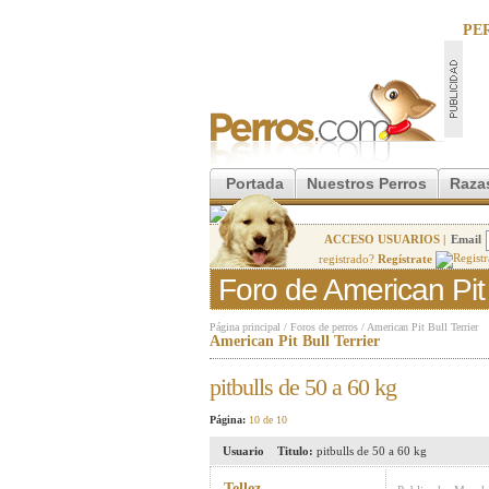
PE
Portada
Nuestros Perros
Raza
ACCESO USUARIOS |
Email
registrado?
Regístrate
Foro de American Pit B
Página principal
/
Foros de perros
/
American Pit Bull Terrier
American Pit Bull Terrier
pitbulls de 50 a 60 kg
Página:
10 de 10
Usuario
Titulo:
pitbulls de 50 a 60 kg
Tellez