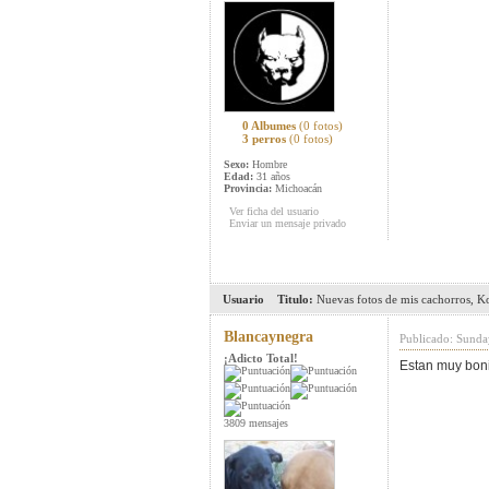
0 Albumes
(0 fotos)
3 perros
(0 fotos)
Sexo:
Hombre
Edad:
31 años
Provincia:
Michoacán
Ver ficha del usuario
Enviar un mensaje privado
Usuario
Titulo:
Nuevas fotos de mis cachorros, K
Blancaynegra
Publicado: Sunda
¡Adicto Total!
Estan muy boni
3809 mensajes