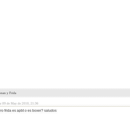
onan y Frida
y 09 de May de 2010, 21:36
ro frida es apbt o es boxer? saludos