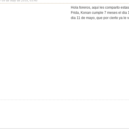
y 09 de May de 2010, 05:40
Hola foreros, aqui les comparto esta
Frida, Konan cumple 7 meses el dia 
dia 11 de mayo, que por cierto ya le 