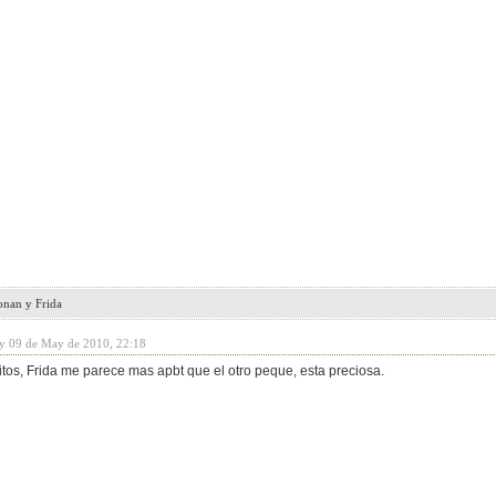
onan y Frida
y 09 de May de 2010, 22:18
tos, Frida me parece mas apbt que el otro peque, esta preciosa.