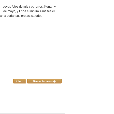
s nuevas fotos de mis cachorros, Konan y
10 de mayo, y Frida cumplira 4 meses el
van a cortar sus orejas, saludos
Citar
Denunciar mensaje