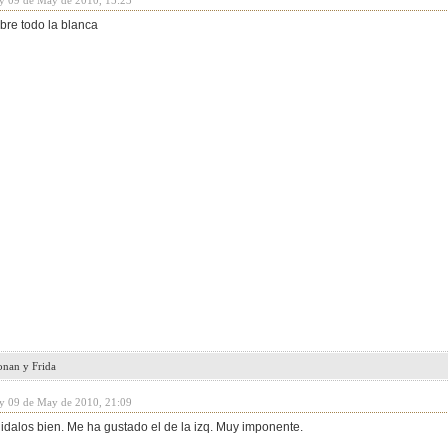
y 09 de May de 2010, 15:23
bre todo la blanca
onan y Frida
y 09 de May de 2010, 21:09
uidalos bien. Me ha gustado el de la izq. Muy imponente.