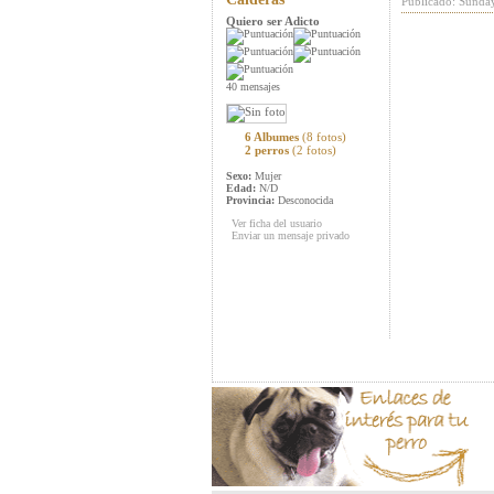
Publicado: Sunda
Quiero ser Adicto
40 mensajes
6 Albumes
(8 fotos)
2 perros
(2 fotos)
Sexo:
Mujer
Edad:
N/D
Provincia:
Desconocida
Ver ficha del usuario
Enviar un mensaje privado