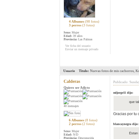
4 Albumes
(98 fotos)
3 perros
(3 fotos)
Sexo:
Mujer
Edad:
39 años
Provincia:
Las Palmas
Ver ficha del usuario
Enviar un mensaje privado
Usuario
Titulo:
Nuevas fotos de mis cachorros, K
Calderas
Publicado: Sunda
Quiero ser Adicto
mljorge11 dijo:
que ta
40 mensajes
Gracias por tu 
6 Albumes
(8 fotos)
2 perros
(2 fotos)
blancaynegra dijo:
Sexo:
Mujer
Estan 
Edad:
N/D
Provincia:
Desconocida