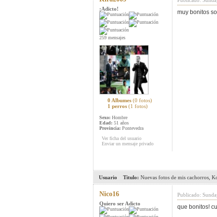
Publicado: Sunda
¡Adicto!
muy bonitos so
259 mensajes
0 Albumes
(0 fotos)
1 perros
(1 fotos)
Sexo:
Hombre
Edad:
51 años
Provincia:
Pontevedra
Ver ficha del usuario
Enviar un mensaje privado
Usuario
Titulo:
Nuevas fotos de mis cachorros, K
Nico16
Publicado: Sunda
Quiero ser Adicto
que bonitos! c