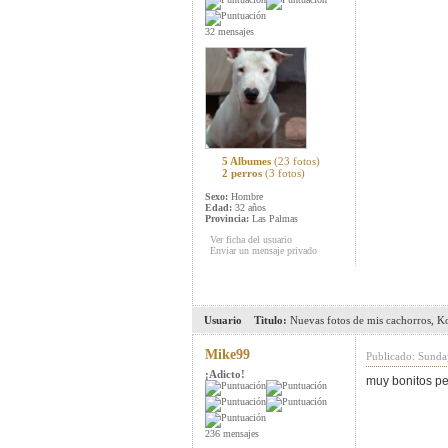
32 mensajes
5 Albumes
(23 fotos)
2 perros
(3 fotos)
Sexo:
Hombre
Edad:
32 años
Provincia:
Las Palmas
Ver ficha del usuario
Enviar un mensaje privado
Usuario
Titulo:
Nuevas fotos de mis cachorros, K
Mike99
Publicado: Sunda
¡Adicto!
muy bonitos pe
236 mensajes