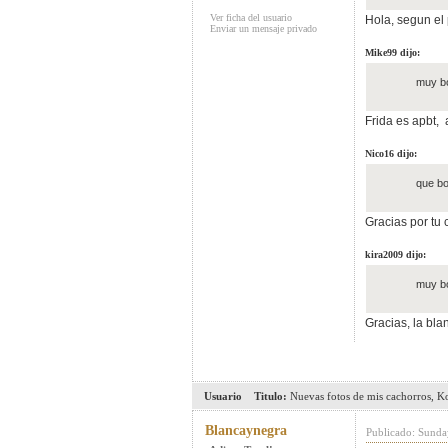
Ver ficha del usuario
Hola, segun el 
Enviar un mensaje privado
Mike99 dijo:
muy bo
Frida es apbt,
Nico16 dijo:
que bo
Gracias por tu 
kira2009 dijo:
muy bo
Gracias, la bla
Usuario
Titulo:
Nuevas fotos de mis cachorros, K
Blancaynegra
Publicado: Sunda