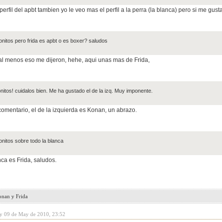
perfil del apbt tambien yo le veo mas el perfil a la perra (la blanca) pero si me g
nitos pero frida es apbt o es boxer? saludos
 al menos eso me dijeron, hehe, aqui unas mas de Frida,
nitos! cuidalos bien. Me ha gustado el de la izq. Muy imponente.
comentario, el de la izquierda es Konan, un abrazo.
nitos sobre todo la blanca
nca es Frida, saludos.
onan y Frida
y 09 de May de 2010, 23:52