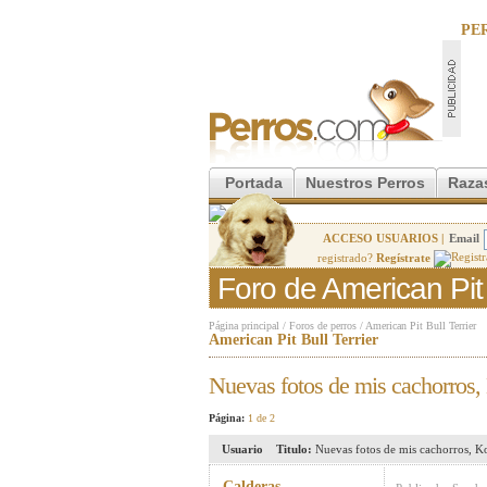
PE
Portada
Nuestros Perros
Raza
ACCESO USUARIOS |
Email
registrado?
Regístrate
Foro de American Pit B
Página principal
/
Foros de perros
/
American Pit Bull Terrier
American Pit Bull Terrier
Nuevas fotos de mis cachorros,
Página:
1 de 2
Usuario
Titulo:
Nuevas fotos de mis cachorros, K
Calderas