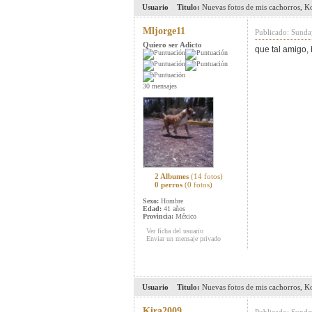
Usuario
Titulo:
Nuevas fotos de mis cachorros, K
Mljorge11
Publicado: Sunda
Quiero ser Adicto
que tal amigo, 
30 mensajes
2 Albumes
(14 fotos)
0 perros
(0 fotos)
Sexo:
Hombre
Edad:
41 años
Provincia:
México
Ver ficha del usuario
Enviar un mensaje privado
Usuario
Titulo:
Nuevas fotos de mis cachorros, K
Kira2009