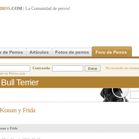
RROS
.COM
| La Comunidad de
perros
!
s de Perros
Artículos
Fotos de perros
Foro de Perros
Contraseña
No recuerdo mi contra
ull Terrier
 Konan y Frida
onan y Frida