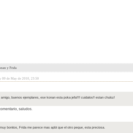
onan y Frida
y 09 de May de 2010, 23:50
l amigo, buenos ejemplares, ese konan esta poka jefa!!!! cuidalos!! estan chuloz!
comentario, saludos.
muy bonitos, Frida me parece mas apbt que el otro peque, esta preciosa.