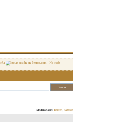
seña
|
No estás
Responder
Moderadores:
Damzel
,
sandrarf