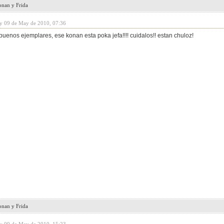
onan y Frida
y 09 de May de 2010, 07:36
buenos ejemplares, ese konan esta poka jefa!!!! cuidalos!! estan chuloz!
onan y Frida