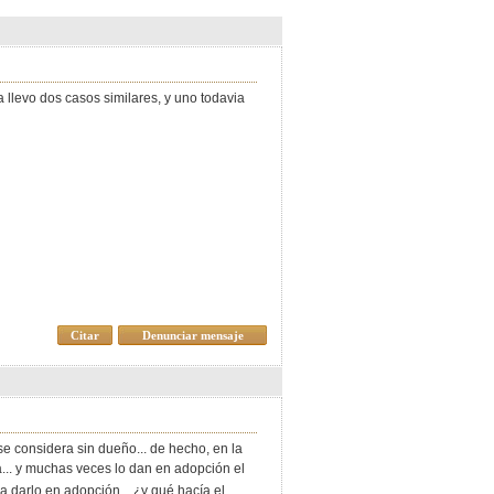
 llevo dos casos similares, y uno todavia
Citar
Denunciar mensaje
 se considera sin dueño... de hecho, en la
a... y muchas veces lo dan en adopción el
ara darlo en adopción... ¿y qué hacía el