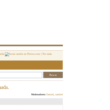
seña
|
No estás
nada.
Responder
Moderadores:
Damzel
,
sandrarf