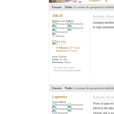
Usuario
Titulo:
Le acusan de apropiacion indebid
JMC87
Publicado: Monda
Quiero ser Adicto
Aunque tambien 
lo sigo pelando
31 mensajes
0 Albumes
(0 fotos)
0 perros
(0 fotos)
Sexo:
Hombre
Edad:
38 años
Provincia:
Jalisco
Ver ficha del usuario
Enviar un mensaje privado
Usuario
Titulo:
Le acusan de apropiacion indebid
Lagunera
Publicado: Monda
Casi Adicto
Pues sí que es 
perrera de aquí
mismo día o in