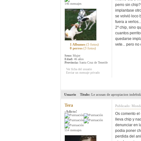
146 mensajes
perro sin chip?
implantase otro
se volvió loco 
fuera a verlos.
2º chip, sino 
cuantos perrit
quedarse implan
vete... pero no
1 Albumes
(5 fotos)
0 perros
(3 fotos)
Sexo:
Mujer
Edad:
46 años
Provincia:
Santa Cruz de Tenerife
Ver ficha del usuario
Enviar un mensaje privado
Usuario
Titulo:
Le acusan de apropiacion indebid
Tera
Publicado: Monda
¡Adicto!
Os comento el 
lleva chip y na
denunciar en l
554 mensajes
podia poner ch
perdida del ani