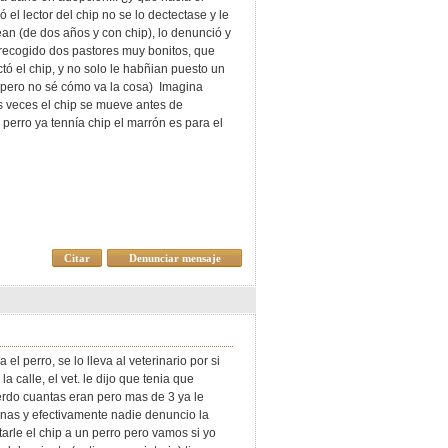
ó el lector del chip no se lo dectectase y le
ean (de dos años y con chip), lo denunció y
a recogido dos pastores muy bonitos, que
ectó el chip, y no solo le habñian puesto un
ó pero no sé cómo va la cosa) Imagina
s veces el chip se mueve antes de
 perro ya tennía chip el marrón es para el
Citar
Denunciar mensaje
el perro, se lo lleva al veterinario por si
 calle, el vet. le dijo que tenia que
rdo cuantas eran pero mas de 3 ya le
nas y efectivamente nadie denuncio la
tarle el chip a un perro pero vamos si yo