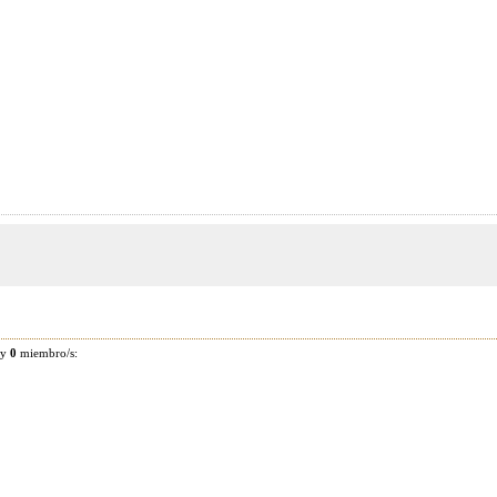
 y
0
miembro/s: