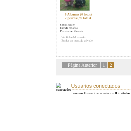
0 Albumes
(0 fotos)
2 perros
(30 fotos)
Sexo:
Mujer
Edad:
40 años
Provincia:
Valencia
Ver ficha del usuario
Enviar un mensaje privado
Página Anterior
1
2
Usuarios conectados
Tenemos
0
usuarios conectados.
0
invitados