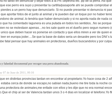
ra no tardo en denunciar y dejar fotos a la PN Septrona etc. pp de la perra. Asi que 
ue ese perro era suyo y presentar la cartilla/pasaporte ahi se puede comprobar el a
Si pierdes a un perro hay que denunciarlo. Si no puede presentar ni denuncia ni pa
que aportar fotos de el junto al animal y le pueden dar un toque por no haber tenid
andono de animal..lo tendria que haber denunciado y si no aporta nada de nada co
aso que ha comentado lagunera es una putada en todos los sentidos...No se porque
ien no se molestasn apenas....no les sale quein es el dueño pero segun numero (m
o unico que deben hacer es ponerse en contacto y que ellos miren a ver de quien e
leer en europa joder.....Se que la base de datos seria un desastre pero los DNI´s
abe fatal pensar que hay animales en protectoras, dueños buscandolos y por culpa
a y falsedad documental por recoger una perra abandonada.
ay 07 de June de 2011, 00:16
que en distintas provincias tardan en encontrar al propietario.Yo hace cosa de 2 a
ue estaba cerca de donde se escapo,no sabian nada,bueno me tire toda la noche con 
 una protectora de animales,me enfade con ellos y les dije que no era normal encon
.Que el chip al ser de Valencia tardan unos 3 o 4 dias en localizar el telefono.Yo 