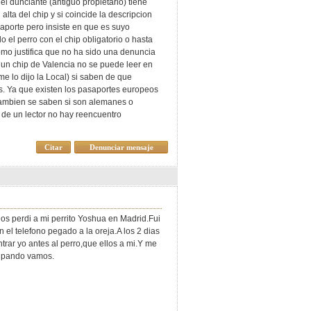
el dunciante (antiguo propietario) tiene
lta del chip y si coincide la descripcion
saporte pero insiste en que es suyo
o el perro con el chip obligatorio o hasta
mo justifica que no ha sido una denuncia
 un chip de Valencia no se puede leer en
e lo dijo la Local) si saben de que
s. Ya que existen los pasaportes europeos
 tambien se saben si son alemanes o
 de un lector no hay reencuentro
Citar
Denunciar mensaje
ños perdi a mi perrito Yoshua en Madrid.Fui
el telefono pegado a la oreja.A los 2 dias
trar yo antes al perro,que ellos a mi.Y me
flipando vamos.