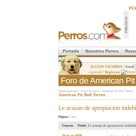
PE
Portada
Nuestros Perros
Raza
ACCESO USUARIOS |
Email
registrado?
Regístrate
Foro de American Pit B
Página principal
/
Foros de perros
/
American Pit Bull Terrier
American Pit Bull Terrier
Le acusan de apropiacion indeb
Página:
2 de 2
Usuario
Titulo:
Le acusan de apropiacion indebid
Dakota888