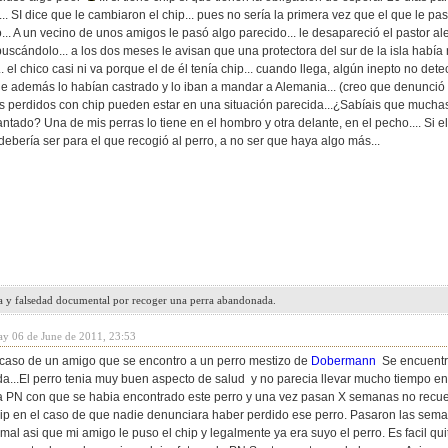
... SI dice que le cambiaron el chip... pues no sería la primera vez que el que le pas
... A un vecino de unos amigos le pasó algo parecido... le desapareció el pastor al
buscándolo... a los dos meses le avisan que una protectora del sur de la isla habí
... el chico casi ni va porque el de él tenía chip... cuando llega, algún inepto no det
que además lo habían castrado y lo iban a mandar a Alemania... (creo que denunci
os perdidos con chip pueden estar en una situación parecida...¿Sabíais que mucha
tado? Una de mis perras lo tiene en el hombro y otra delante, en el pecho.... Si el
 debería ser para el que recogió al perro, a no ser que haya algo más...
a y falsedad documental por recoger una perra abandonada.
y 06 de June de 2011, 23:53
caso de un amigo que se encontro a un perro mestizo de
Dobermann
Se encuentra 
da...El perro tenia muy buen aspecto de salud y no parecia llevar mucho tiempo en la
a PN con que se habia encontrado este perro y una vez pasan X semanas no recue
ip en el caso de que nadie denunciara haber perdido ese perro. Pasaron las sema
mal asi que mi amigo le puso el chip y legalmente ya era suyo el perro. Es facil qui