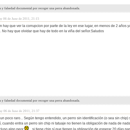
a y falsedad documental por recoger una perra abandonada.
y 06 de June de 2011, 21:15
hay que ver la corrupcion por parte de la ley en ese lugar, en menos de 2 años ya
. No hay que olvidar que hay de todo en la viña del señor.Saludos
a y falsedad documental por recoger una perra abandonada.
y 06 de June de 2011, 21:37
un poco raro... Según tengo entendido, un perro sin identificación (o sea sin chip)
, cuando entra un perro sin chip ni tatuaje no tienen la obligación de nada de nad
cluso algo peor
... si tiene chip sí que tienen la obligación de esperar 20 días p