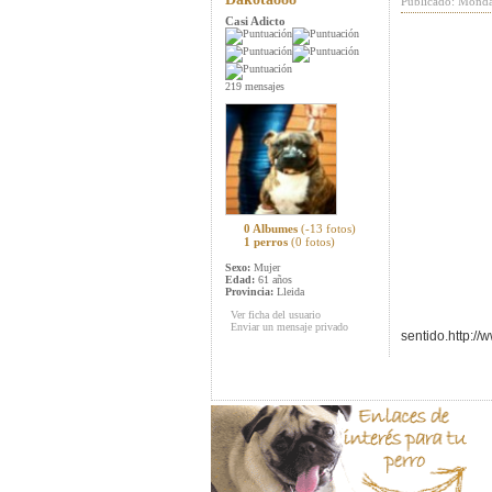
Publicado: Monda
Casi Adicto
219 mensajes
0 Albumes
(-13 fotos)
1 perros
(0 fotos)
Sexo:
Mujer
Edad:
61 años
Provincia:
Lleida
Ver ficha del usuario
Enviar un mensaje privado
sentido.http:/