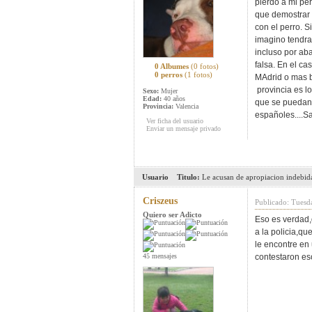
pierdo a mi per
que demostrar q
con el perro. 
imagino tendra 
incluso por ab
falsa. En el c
0 Albumes
(0 fotos)
0 perros
(1 fotos)
MAdrid o mas b
provincia es l
Sexo:
Mujer
Edad:
40 años
que se puedan 
Provincia:
Valencia
españoles....S
Ver ficha del usuario
Enviar un mensaje privado
Usuario
Titulo:
Le acusan de apropiacion indebid
Criszeus
Publicado: Tuesd
Quiero ser Adicto
Eso es verdad,
a la policia,q
le encontre en
45 mensajes
contestaron eso