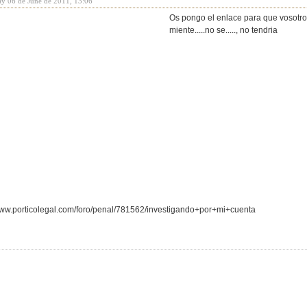
y 06 de June de 2011, 13:06
Os pongo el enlace para que vosotros
miente.....no se....., no tendria
/www.porticolegal.com/foro/penal/781562/investigando+por+mi+cuenta