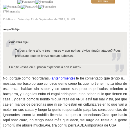
ver mas
1736 mensajes
Publicado: Saturday 17 de September de 2011, 00:09
crespo30 dijo:
ZeuSashA dijo:
Tu perra tiene año y tres meses y aun no has vivido ningún ataque? Pues
preparate, que en breve ruedan cabezas...
En q te vasas en tu propia experiencia con la raza?
No, porque como recordarás,
(anteriormente)
te he comentado que tengo una
mestiza, me baso porque conozco gente como tú, que no tiene ni p...a idea de
esta raza, hablan sin saber y se creen sus propias películas, mienten a
bocajarro, y luego les entra el cagalindris porque no saben ni lo que tienen en
casa... y gente como tu bonito mio, la raza del APBT está tan mal vista, por que
cae en manos de personas que ni se molestan en culturizarse en lo que van a
meter en sus casas y luego la gente responsable paga las consecuencias de
ignorantes...como la maldita licencia, ataques o abandonos.Creo que hasta
aquí todo claro, no tengo nada más que decir, me largo de fiesta que gente
como tú me aburre mucho.Ale, tira con tu perra ADBA importada de USA.