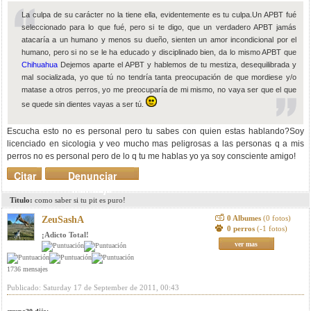
La culpa de su carácter no la tiene ella, evidentemente es tu culpa.Un APBT fué
seleccionado para lo que fué, pero si te digo, que un verdadero APBT jamás
atacaría a un humano y menos su dueño, sienten un amor incondicional por el
humano, pero si no se le ha educado y disciplinado bien, da lo mismo APBT que
Chihuahua
Dejemos aparte el APBT y hablemos de tu mestiza, desequilibrada y
mal socializada, yo que tú no tendría tanta preocupación de que mordiese y/o
matase a otros perros, yo me preocuparía de mi mismo, no vaya ser que el que
se quede sin dientes vayas a ser tú.
Escucha esto no es personal pero tu sabes con quien estas hablando?Soy
licenciado en sicologia y veo mucho mas peligrosas a las personas q a mis
perros no es personal pero de lo q tu me hablas yo ya soy consciente amigo!
Citar
Denunciar
mensaje
Titulo:
como saber si tu pit es puro!
0 Albumes
(0 fotos)
ZeuSashA
0 perros
(-1 fotos)
¡Adicto Total!
ver mas
1736 mensajes
Publicado: Saturday 17 de September de 2011, 00:43