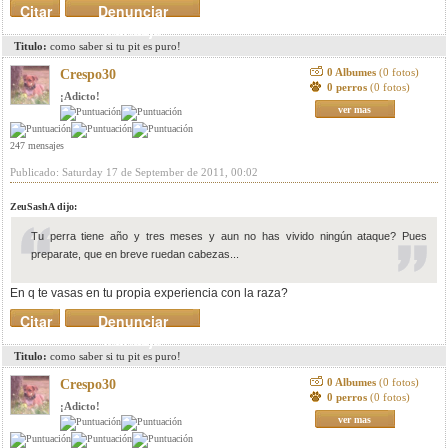
Citar
Denunciar
mensaje
Titulo:
como saber si tu pit es puro!
0 Albumes
(0 fotos)
Crespo30
0 perros
(0 fotos)
¡Adicto!
ver mas
247 mensajes
Publicado: Saturday 17 de September de 2011, 00:02
ZeuSashA dijo:
Tu perra tiene año y tres meses y aun no has vivido ningún ataque? Pues
preparate, que en breve ruedan cabezas...
En q te vasas en tu propia experiencia con la raza?
Citar
Denunciar
mensaje
Titulo:
como saber si tu pit es puro!
0 Albumes
(0 fotos)
Crespo30
0 perros
(0 fotos)
¡Adicto!
ver mas