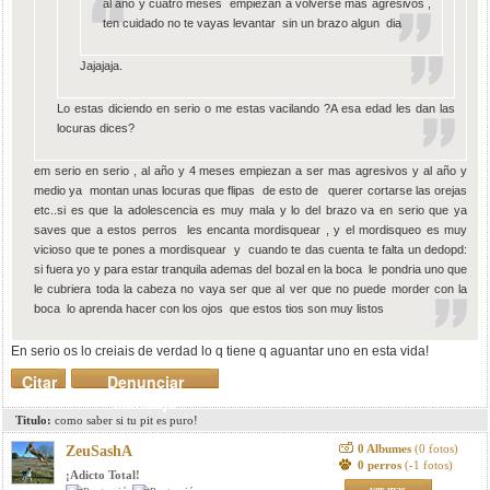
al año y cuatro meses empiezan a volverse mas agresivos ,
ten cuidado no te vayas levantar sin un brazo algun dia
Jajajaja.
Lo estas diciendo en serio o me estas vacilando ?A esa edad les dan las
locuras dices?
em serio en serio , al año y 4 meses empiezan a ser mas agresivos y al año y
medio ya montan unas locuras que flipas de esto de querer cortarse las orejas
etc..si es que la adolescencia es muy mala y lo del brazo va en serio que ya
saves que a estos perros les encanta mordisquear , y el mordisqueo es muy
vicioso que te pones a mordisquear y cuando te das cuenta te falta un dedopd:
si fuera yo y para estar tranquila ademas del bozal en la boca le pondria uno que
le cubriera toda la cabeza no vaya ser que al ver que no puede morder con la
boca lo aprenda hacer con los ojos que estos tios son muy listos
En serio os lo creiais de verdad lo q tiene q aguantar uno en esta vida!
Citar
Denunciar
mensaje
Titulo:
como saber si tu pit es puro!
0 Albumes
(0 fotos)
ZeuSashA
0 perros
(-1 fotos)
¡Adicto Total!
ver mas