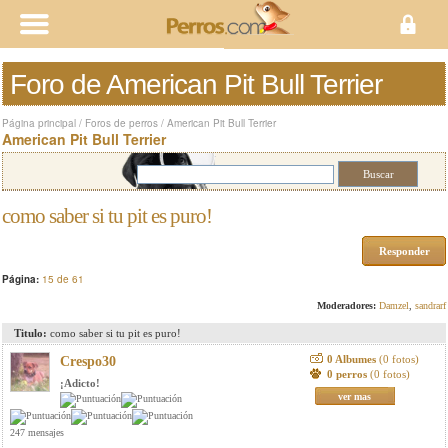
Foro de American Pit Bull Terrier
Página principal
/
Foros de perros
/
American Pit Bull Terrier
American Pit Bull Terrier
como saber si tu pit es puro!
Responder
Página:
15 de 61
Moderadores:
Damzel
,
sandrarf
Titulo:
como saber si tu pit es puro!
0 Albumes
(0 fotos)
Crespo30
0 perros
(0 fotos)
¡Adicto!
ver mas
247 mensajes