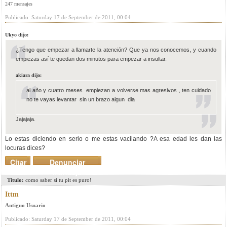
247 mensajes
Publicado: Saturday 17 de September de 2011, 00:04
Ukyo dijo:
¿Tengo que empezar a llamarte la atención? Que ya nos conocemos, y cuando
empiezas así te quedan dos minutos para empezar a insultar.
akiara dijo:
al año y cuatro meses empiezan a volverse mas agresivos , ten cuidado
no te vayas levantar sin un brazo algun dia
Jajajaja.
Lo estas diciendo en serio o me estas vacilando ?A esa edad les dan las
locuras dices?
Citar
Denunciar
mensaje
Titulo:
como saber si tu pit es puro!
Ittm
Antiguo Usuario
Publicado: Saturday 17 de September de 2011, 00:04