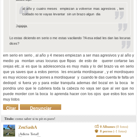
al año y cuatro meses empiezan a volverse mas agresivos , ten
cuidado no te vayas levantar sin un brazo algun dia
Jajajaja.
Lo estas diciendo en serio o me estas vacilando ?A esa edad les dan las locuras
dices?
em serio en serio , al año y 4 meses empiezan a ser mas agresivos y al año y
medio ya montan unas locuras que flipas de esto de querer cortarse las
orejas etc..si es que la adolescencia es muy mala y lo del brazo va en serio
que ya saves que a estos perros les encanta mordisquear , y el mordisqueo
es muy vicioso que te pones a mordisquear y cuando te das cuenta te falta un
dedopd: si fuera yo y para estar tranquila ademas del bozal en la boca le
pondria uno que le cubriera toda la cabeza no vaya ser que al ver que no
puede morder con la boca lo aprenda hacer con los ojos que estos tios son
muy listos
Citar
Denunciar
mensaje
Titulo:
como saber si tu pit es puro!
0 Albumes
(0 fotos)
ZeuSashA
0 perros
(-1 fotos)
¡Adicto Total!