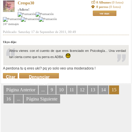
0 Albumes
(0 fotos)
Crespo30
0 perros
(0 fotos)
¡Adicto!
ver mas
247 mensajes
Publicado: Saturday 17 de September de 2011, 00:49
Ukyo dijo:
Ahora vienes con el cuento de que eres licenciado en Psicología... Una verdad
tan cierta como que tu perra es ADBA.
A perdona tu q eres uki? pq yo solo veo una moderadora !
Citar
Denunciar
mensaje
Página Anterior
...
9
10
11
12
13
14
15
16
...
Página Siguiente