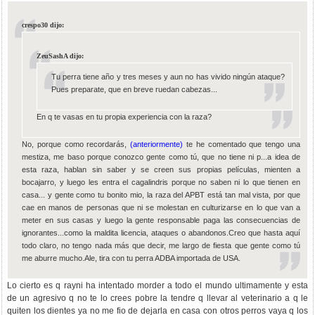
crespo30 dijo:
ZeuSashA dijo:
Tu perra tiene año y tres meses y aun no has vivido ningún ataque?
Pues preparate, que en breve ruedan cabezas...
En q te vasas en tu propia experiencia con la raza?
No, porque como recordarás,
(anteriormente)
te he comentado que tengo una
mestiza, me baso porque conozco gente como tú, que no tiene ni p...a idea de
esta raza, hablan sin saber y se creen sus propias películas, mienten a
bocajarro, y luego les entra el cagalindris porque no saben ni lo que tienen en
casa... y gente como tu bonito mio, la raza del APBT está tan mal vista, por que
cae en manos de personas que ni se molestan en culturizarse en lo que van a
meter en sus casas y luego la gente responsable paga las consecuencias de
ignorantes...como la maldita licencia, ataques o abandonos.Creo que hasta aquí
todo claro, no tengo nada más que decir, me largo de fiesta que gente como tú
me aburre mucho.Ale, tira con tu perra ADBA importada de USA.
Lo cierto es q rayni ha intentado morder a todo el mundo ultimamente y esta
de un agresivo q no te lo crees pobre la tendre q llevar al veterinario a q le
quiten los dientes ya no me fio de dejarla en casa con otros perros vaya q los