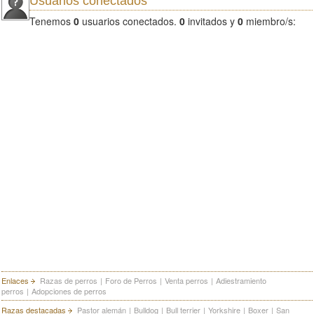
Usuarios conectados
Tenemos
0
usuarios conectados.
0
invitados y
0
miembro/s:
Enlaces
Razas de perros
|
Foro de Perros
|
Venta perros
|
Adiestramiento
perros
|
Adopciones de perros
Razas destacadas
Pastor alemán
|
Bulldog
|
Bull terrier
|
Yorkshire
|
Boxer
|
San