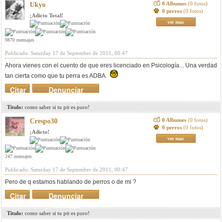
0 Albumes
(0 fotos)
Ukyo
0 perros
(0 fotos)
¡Adicto Total!
ver mas
9870 mensajes
Publicado: Saturday 17 de September de 2011, 00:47
Ahora vienes con el cuento de que eres licenciado en Psicología... Una verdad
tan cierta como que tu perra es ADBA.
Citar
Denunciar
mensaje
Titulo:
como saber si tu pit es puro!
0 Albumes
(0 fotos)
Crespo30
0 perros
(0 fotos)
¡Adicto!
ver mas
247 mensajes
Publicado: Saturday 17 de September de 2011, 00:47
Pero de q estamos hablando de perros o de mi ?
Citar
Denunciar
mensaje
Titulo:
como saber si tu pit es puro!