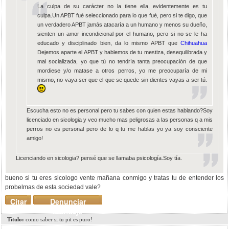
La culpa de su carácter no la tiene ella, evidentemente es tu
culpa.Un APBT fué seleccionado para lo que fué, pero si te digo, que
un verdadero APBT jamás atacaría a un humano y menos su dueño,
sienten un amor incondicional por el humano, pero si no se le ha
educado y disciplinado bien, da lo mismo APBT que
Chihuahua
Dejemos aparte el APBT y hablemos de tu mestiza, desequilibrada y
mal socializada, yo que tú no tendría tanta preocupación de que
mordiese y/o matase a otros perros, yo me preocuparía de mi
mismo, no vaya ser que el que se quede sin dientes vayas a ser tú.
Escucha esto no es personal pero tu sabes con quien estas hablando?Soy
licenciado en sicologia y veo mucho mas peligrosas a las personas q a mis
perros no es personal pero de lo q tu me hablas yo ya soy consciente
amigo!
Licenciando en sicologia? pensé que se llamaba psicología.Soy tía.
bueno si tu eres sicologo vente mañana conmigo y tratas tu de entender los
probelmas de esta sociedad vale?
Citar
Denunciar
mensaje
Titulo:
como saber si tu pit es puro!