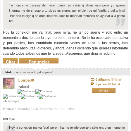
Tu nunca te cansas de hacer daño, yo sabia q dirias eso pero yo quiero
informarme de si esto q tu dices es cierto, por el bien de mi familia y del animal
.Por eso te digo q no eres inparcial solo te importan tonterias no ayudar a la gente
tia!
Hoy la conexión me va fatal, pero mira, he tenido suerte y sólo entro un
momento a decirte que lo tuyo no tiene nombre...Se te ha explicado por activa
y por pasiva, has cambiado cuarenta veces de raza a tus perros, has
defendido absolutas idioteces, y ahora vienes diciendo que quieres informarte
cuando todos sabemos que te la suda...Ascopena, que diría mi sobrino.
Citar
Denunciar
mensaje
Titulo:
como saber si tu pit es puro!
0 Albumes
(0 fotos)
Crespo30
0 perros
(0 fotos)
¡Adicto!
ver mas
247 mensajes
Publicado: Saturday 17 de September de 2011, 00:06
ittm dijo:
Hoy la conexión me va fatal, pero mira, he tenido suerte y sólo entro un momento