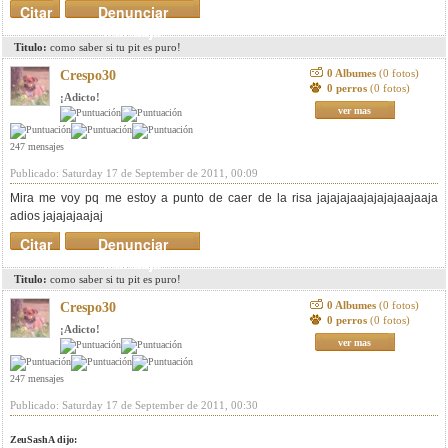
Citar
Denunciar
mensaje
Titulo:
como saber si tu pit es puro!
0 Albumes
(0 fotos)
Crespo30
0 perros
(0 fotos)
¡Adicto!
ver mas
247 mensajes
Publicado: Saturday 17 de September de 2011, 00:09
Mira me voy pq me estoy a punto de caer de la risa jajajajaajajajajaajaaja
adios jajajajaajaj
Citar
Denunciar
mensaje
Titulo:
como saber si tu pit es puro!
0 Albumes
(0 fotos)
Crespo30
0 perros
(0 fotos)
¡Adicto!
ver mas
247 mensajes
Publicado: Saturday 17 de September de 2011, 00:30
ZeuSashA dijo: