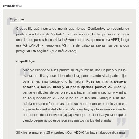
crespo30 dijo:
Ukyo dijo:
Crespo30, qué manía de mentir que tienes. ZeuSashA, te recomiendo
prudencia a la hora de "debatir" con este usuario. En lo que va de semana
uno de sus perros ha cambiado 3 veces de raza (primero era APBT, luego
era ASTxAPBT, y luego era AST). Y de palabras suyas, su perra con
pedigrí ADBA según él (que ni él lo cree):
crespo30 dijo:
Mira yo cuando vi a los padres de rayni me asuste un poco pues la
mama era fina y mas bien chiquitita, pero cuando vi al padre dije
ostis si es mas pequeño q la madre .
Pues su mama pesava
entorno a los 30 kilos
y el padre apenas pesava 25 kilos
, y
pense q ridiculez de perro se va a hacer mi futuro cachorro y mira
se ha quedado en 26 kilos y no se ve tan mal ! aunque a mi me
habria gustado q fuera mas como su madre, pero eso por lo visto es
lo perfecto dentro del standar. Pero no hay q obsesionarse con la
perfeccion de el individuo jajajaja Aunque es lo ideal yo la seguire
viendo pequeña ,pq esos son mis gustos no los del standar.
30 kilos la madre, y 25 el padre. ¿Con ADBA?No hace falta que diga más.