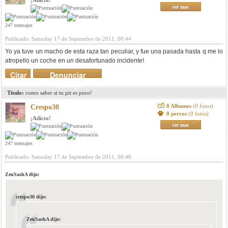
¡Adicto!
ver mas
247 mensajes
Publicado: Saturday 17 de September de 2011, 00:44
Yo ya tuve un macho de esta raza tan peculiar, y fue una pasada hasta q me lo
atropello un coche en un desafortunado incidente!
Citar
Denunciar
mensaje
Titulo:
como saber si tu pit es puro!
0 Albumes
(0 fotos)
Crespo30
0 perros
(0 fotos)
¡Adicto!
ver mas
247 mensajes
Publicado: Saturday 17 de September de 2011, 00:46
ZeuSashA dijo:
crespo30 dijo:
ZeuSashA dijo: