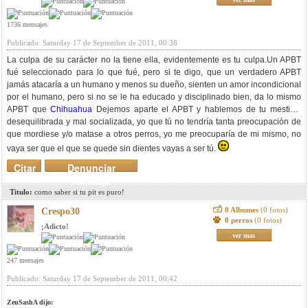
1736 mensajes
Publicado: Saturday 17 de September de 2011, 00:38
La culpa de su carácter no la tiene ella, evidentemente es tu culpa.Un APBT
fué seleccionado para lo que fué, pero si te digo, que un verdadero APBT
jamás atacaría a un humano y menos su dueño, sienten un amor incondicional
por el humano, pero si no se le ha educado y disciplinado bien, da lo mismo
APBT que
Chihuahua
Dejemos aparte el APBT y hablemos de tu mestiza,
desequilibrada y mal socializada, yo que tú no tendría tanta preocupación de
que mordiese y/o matase a otros perros, yo me preocuparía de mi mismo, no
vaya ser que el que se quede sin dientes vayas a ser tú.
Citar
Denunciar
mensaje
Titulo:
como saber si tu pit es puro!
0 Albumes
(0 fotos)
Crespo30
0 perros
(0 fotos)
¡Adicto!
ver mas
247 mensajes
Publicado: Saturday 17 de September de 2011, 00:42
ZeuSashA dijo: