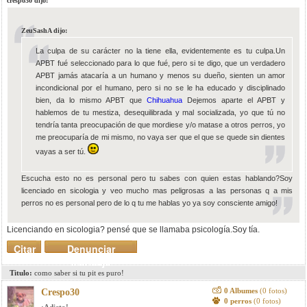
crespo30 dijo:
ZeuSashA dijo:
La culpa de su carácter no la tiene ella, evidentemente es tu culpa.Un
APBT fué seleccionado para lo que fué, pero si te digo, que un verdadero
APBT jamás atacaría a un humano y menos su dueño, sienten un amor
incondicional por el humano, pero si no se le ha educado y disciplinado
bien, da lo mismo APBT que
Chihuahua
Dejemos aparte el APBT y
hablemos de tu mestiza, desequilibrada y mal socializada, yo que tú no
tendría tanta preocupación de que mordiese y/o matase a otros perros, yo
me preocuparía de mi mismo, no vaya ser que el que se quede sin dientes
vayas a ser tú.
Escucha esto no es personal pero tu sabes con quien estas hablando?Soy
licenciado en sicologia y veo mucho mas peligrosas a las personas q a mis
perros no es personal pero de lo q tu me hablas yo ya soy consciente amigo!
Licenciando en sicologia? pensé que se llamaba psicología.Soy tía.
Citar
Denunciar
mensaje
Titulo:
como saber si tu pit es puro!
0 Albumes
(0 fotos)
Crespo30
0 perros
(0 fotos)