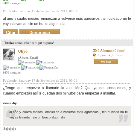
7487 mensajes
Publicado: Saturday 17 de September de 2011, 00:01
al año y cuatro meses empiezan a volverse mas agresivos , ten cuidado no te
vayas levantar sin un brazo algun dia
Citar
Denunciar
mensaje
Titulo:
como saber si tu pit es puro!
0 Albumes
(0 fotos)
Ukyo
0 perros
(0 fotos)
¡Adicto Total!
ver mas
9870 mensajes
Publicado: Saturday 17 de September de 2011, 00:01
¿Tengo que empezar a llamarte la atención? Que ya nos conocemos, y
cuando empiezas así te quedan dos minutos para empezar a insultar.
akiara dijo:
al año y cuatro meses empiezan a volverse mas agresivos , ten cuidado no te
vayas levantar sin un brazo algun dia
Jajajaja.