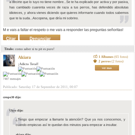
a decirte que lo tuyo no tiene nombre...Se te ha explicado por activa y por pasiva,
has cambiado cuarenta veces de raza a tus perros, has defendido absolutas
idioteces, y ahora vienes diciendo que quieres informarte cuando todos sabemos
que te la suda...Ascopena, que diría mi sobrino.
M e vais a faltar el respeto o me vais a responder las preguntas señoritas!
Citar
Denunciar
mensaje
Titulo:
como saber si tu pit es puro!
1 Albumes
(65 fotos)
Akiara
2 perros
(2 fotos)
¡Adicto Total!
ver mas
7487 mensajes
Publicado: Saturday 17 de September de 2011, 00:07
crespo30 dijo:
Ukyo dijo:
¿Tengo que empezar a llamarte la atención? Que ya nos conocemos, y
cuando empiezas así te quedan dos minutos para empezar a insultar.
akiara dijo: