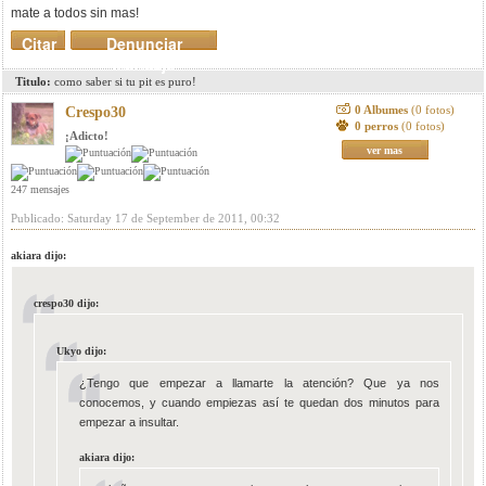
mate a todos sin mas!
Citar
Denunciar
mensaje
Titulo:
como saber si tu pit es puro!
0 Albumes
(0 fotos)
Crespo30
0 perros
(0 fotos)
¡Adicto!
ver mas
247 mensajes
Publicado: Saturday 17 de September de 2011, 00:32
akiara dijo:
crespo30 dijo:
Ukyo dijo:
¿Tengo que empezar a llamarte la atención? Que ya nos
conocemos, y cuando empiezas así te quedan dos minutos para
empezar a insultar.
akiara dijo: