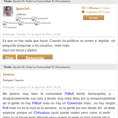
Titulo:
Ayuda De Toda La Comunidad Te Necesitamos
1 Albumes
(2 fotos)
Ignacio4
1 perros
(29 fotos)
¡Adicto!
ver mas
794 mensajes
Publicado: Tuesday 01 de April de 2014, 20:08
Es que no hay nada que hacer. Cuando los politicos se ponen a legislar sin
preguntar preguntar a los usuarios, malo malo.
Aqui con bozal y atados.
Citar
Denunciar
mensaje
Titulo:
Ayuda De Toda La Comunidad Te Necesitamos
Jessicar
Antiguo Usuario
Publicado: Tuesday 01 de April de 2014, 20:18
Me parece muy bien la comunidad
PitBull
family barranquilla, pero
desgraciademente esa raza a tenido muy mala fama por la irresponsabilidad
de la gente no hay
PitBull
malo no hay un
Doberman
malo , no hay ningun
Rott
malo no es la raza es la persona , es la gente por eso desde ahi se debe
empezar porque un
Chihuahua
igual puede moder pero como el perto es
chico no le hacen tanto alboroto pero cuando el perro es mas grande ahi si