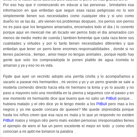
Por eso hay que ir comenzando en educar a las personas , brindarles esa
informacion en que entiedan que segun esas razas peligrosas no lo son
simplemente tienen sus necesidades como cualquier otra y si uno como
dueño no se las da , ahi vienen los problemas despues , los perros son perros
no es para que los tengamos amarrados, encerrados todo el dia ( lo conento
porque aqui en mexicali me ah tocado ver perros todo el dia amarrados con
menos de medio metro de cuerda ) tambien fomentar que cada raza tiene sus
cualidades y virtudes y por lo tanto tienen necesidades diferentes y que
entiedan que tener un perro tiene enormes responsabilidades , donde si no
tienes paciencia , tiempo , amor mejor no tengas animales , porque repito hay
gente que solo los compra/adopta le ponen platiito de agua /comida lo
amarran y ya y eso no es vida.
Fijate que ayer un vecinito adopto una perrita criolla y lo acompañamos a
sacarlo a pasear mis hermanitos , mi vecino y yo y un perro grande se sale a
moderla corriendo directo hacia ella mi hermano la toma y yo lo asusto y no
paso a mayores solo una mordidita en la pierna y seguimos con el paseo y en
ese momento mi hermanito dice que bueno que no salio un
PitBull
porque la
hubiera matado y el otro dice yo le tengo miedo a los
PitBull
pero mas a los
negros y yo me quede concara de queeee? Me quede sirprendida porque
hasta los niños creen que esa raza es mala y lo que yo respondo no existen
PitBull
malos y ningun otro perro malo existen personas irresponsables tienes
el ejemplo de wero el fue un perro excelente el mejor en todo y como ellos
conocian a mi apbt me tomaron la palabra .