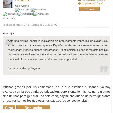
FoxAptb
2 perros
(2 fotos)
Casi Adicto
ver mas
62 mensajes
Publicado: Friday 28 de March de 2014, 17:02
eyi19 dijo:
Ante una alarma social, la legislacion es practicamente imposible de evitar. Solo
espero que se haga mejor que en España donde se ha catalogado las razas
"peligrosas" y no los dueños "peligrosos". En mi opinion, luchad lo maximo posible
porque no se estipule por raza sino qur las valoraciones de la legislacion sea en
funcion de los conocimientos del dueño o sus capacidades...
Es una cuestion peliaguda!
Muchas gracias por tus comentario, es lo que estamos buscando, ya hay
avances con la secretaría de educación, pero siento lo mismo, no rotularnos
sino unirnos para generar una sola cosa, hay mucho dueño de perro ignorante
y nosotros somos los que estamos pagado las consecuencias.
Citar
Denunciar
mensaje