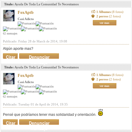
Titulo:
Ayuda De Toda La Comunidad Te Necesitamos
1 Albumes
(8 fotos)
FoxAptb
2 perros
(2 fotos)
Casi Adicto
ver mas
62 mensajes
Publicado: Friday 28 de March de 2014, 19:08
Algún aporte mas?
Citar
Denunciar
mensaje
Titulo:
Ayuda De Toda La Comunidad Te Necesitamos
1 Albumes
(8 fotos)
FoxAptb
2 perros
(2 fotos)
Casi Adicto
ver mas
62 mensajes
Publicado: Tuesday 01 de April de 2014, 19:35
Pensé que podríamos tener mas solidaridad y orientación.
Citar
Denunciar
mensaje