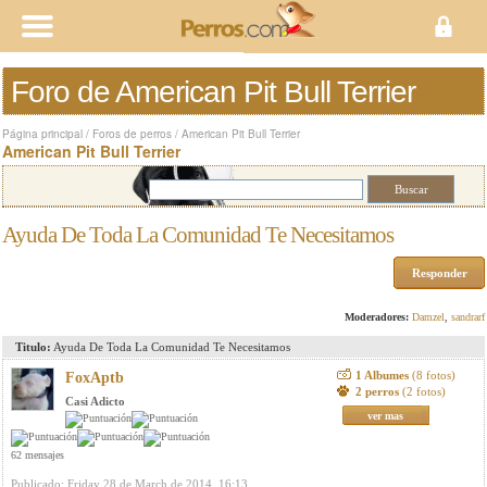
Foro de American Pit Bull Terrier
Página principal
/
Foros de perros
/
American Pit Bull Terrier
American Pit Bull Terrier
Ayuda De Toda La Comunidad Te Necesitamos
Responder
Moderadores:
Damzel
,
sandrarf
Titulo:
Ayuda De Toda La Comunidad Te Necesitamos
1 Albumes
(8 fotos)
FoxAptb
2 perros
(2 fotos)
Casi Adicto
ver mas
62 mensajes
Publicado: Friday 28 de March de 2014, 16:13