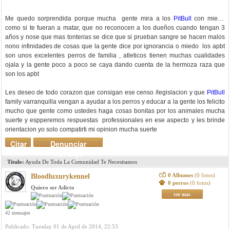
Me quedo sorprendida porque mucha gente mira a los
PitBull
con miedo
como si te fueran a matar, que no reconocen a los dueños cuando tengan 3
años y nose que mas tonterias se dice que si prueban sangre se hacen malos
nono infinidades de cosas que la gente dice por ignorancia o miedo los apbt
son unos excelentes perros de familia , atleticos tienen muchas cualidades
ojala y la gente poco a poco se caya dando cuenta de la hermoza raza que
son los apbt
Les deseo de todo corazon que consigan ese censo /legislacion y que
PitBull
family varranquilla vengan a ayudar a los perros y educar a la gente los felicito
mucho que gente como ustedes haga cosas bonitas por los animales mucha
suerte y espperemos respuestas professionales en ese aspecto y les brinde
orientacion yo solo compatirti mi opinion mucha suerte
Citar
Denunciar
mensaje
Titulo:
Ayuda De Toda La Comunidad Te Necesitamos
0 Albumes
(0 fotos)
Bloodluxurykennel
0 perros
(0 fotos)
Quiero ser Adicto
ver mas
42 mensajes
Publicado: Tuesday 01 de April de 2014, 22:53