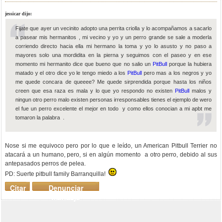
jessicar dijo:
Fijate que ayer un vecinito adopto una perrita criolla y lo acompañamos a sacarlo
a pasear mis hermanitos , mi vecino y yo y un perro grande se sale a moderla
corriendo directo hacia ella mi hermano la toma y yo lo asusto y no paso a
mayores solo una mordidita en la pierna y seguimos con el paseo y en ese
momento mi hermanito dice que bueno que no salio un
PitBull
porque la hubiera
matado y el otro dice yo le tengo miedo a los
PitBull
pero mas a los negros y yo
me quede concara de queeee? Me quede sirprendida porque hasta los niños
creen que esa raza es mala y lo que yo respondo no existen
PitBull
malos y
ningun otro perro malo existen personas irresponsables tienes el ejemplo de wero
el fue un perro excelente el mejor en todo y como ellos conocian a mi apbt me
tomaron la palabra .
Nose si me equivoco pero por lo que e leído, un American Pitbull Terrier no
atacará a un humano, pero, si en algún momento a otro perro, debido al sus
antepasados perros de pelea.
PD: Suerte pitbull family Barranquilla!
Citar
Denunciar
mensaje