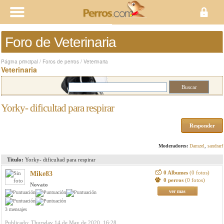
Foro de Veterinaria
Página principal
/
Foros de perros
/
Veterinaria
Veterinaria
Yorky- dificultad para respirar
Responder
Moderadores:
Damzel
,
sandrarf
Titulo:
Yorky- dificultad para respirar
0 Albumes
(0 fotos)
Mike83
0 perros
(0 fotos)
Novato
ver mas
3 mensajes
Publicado: Thursday 14 de May de 2020, 16:28