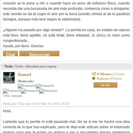
corazón se le pone a mil, o cuando hace un poco de esfuerzo físico, cuando
necesita dar una bocanada de aire más profunda, comienza como a ahogarse;
este sonido se da al coger el aire por la boca (sonido similar al de la parálisis
laríngea, aunque más leve según la veterinaria).
¿Alguien ha pasado por algo similar? La perrita en casa, en estado de reposo
está bien, tiene apetito, no está triste, tiene vitalidad...lo único, la nariz como
congestionada...
Ayuda, por favor. Gracias
Citar
Denunciar
mensaje
Titulo:
Yorky- dificultad para respirar
0 Albumes
(2 fotos)
Damzel
0 perros
(0 fotos)
Moderador
ver mas
14161 mensajes
Publicado: Thursday 14 de May de 2020, 16:38
Hola,
Lamento que tu perrita lo esté pasando mal. No sé si me he hecho una idea
correcta de lo que has explicado, pero te dejo este artículo sobre el estornudo
inverso para que le eches un vistazo a ver si encuentras alguna semejanza