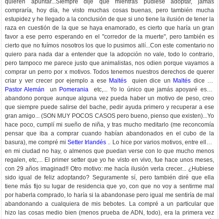
quieren apuntar...SIempre dije que mientras pudiese adoptar, jamás
compraría, hoy día, he visto muchas cosas buenas, pero también mucha
estupidez y he llegado a la conclusión de que si uno tiene la ilusión de tener la
raza en cuestión de la que se haya enamorado, es cierto que haría un gran
favor a ese perro esperando en el "corredor de la muerte", pero también es
cierto que no fuímos nosotros los que lo pusimos allí...Con este comentario no
quiero para nada dar a entender que la adopción no vale, todo lo contrario,
pero tampoco me parece justo que animalistas, nos odien porque vayamos a
comprar un perro por x motivos. Todos tenemos nuestros derechos de querer
criar y ver crecer por ejemplo a ese
Maltés
quien dice un
Maltés
dice un
Pastor Alemán
un
Pomerania
etc,... Yo lo único que jamás apoyaré es el
abandono porque aunque alguna vez pueda haber un motivo de peso, creo
que siempre puede salirse del bache, pedir ayuda primero y recuperar a ese
gran amigo... (SON MUY POCOS CASOS pero bueno, pienso que existen)...Yo
hace poco, cumplí mi sueño de niña, y tras mucho meditarlo (me reconcomía
pensar que iba a comprar cuando habían abandonados en el cubo de la
basura), me compré mi
Setter Irlandés
.. Lo hice por varios motivos, entre ellos,
en mi ciudad no hay, o almenos que puedan verse con lo que mucho menos
regalen, etc,... El primer setter que yo he visto en vivo, fue hace unos meses,
con 29 años imaginad!! Otro motivo: me hacía ilusión verla crecer... ¿Hubiese
sido igual de feliz adoptando? Seguramente sí, pero también diré que ella
tiene más fijo su lugar de residencia que yo, con que no voy a sentirme mal
por haberla comprado, lo haría si la abandonase pero igual me sentiría de mal
abandonando a cualquiera de mis bebotes. La compré a un particular que
hizo las cosas medio bien (menos prueba de ADN, todo), era la primera vez