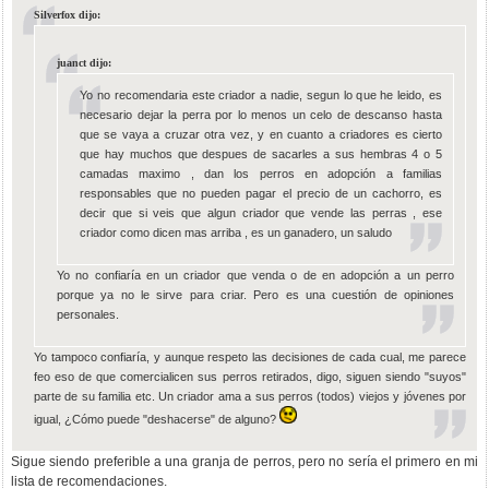
Silverfox dijo:
juanct dijo:
Yo no recomendaria este criador a nadie, segun lo que he leido, es
necesario dejar la perra por lo menos un celo de descanso hasta
que se vaya a cruzar otra vez, y en cuanto a criadores es cierto
que hay muchos que despues de sacarles a sus hembras 4 o 5
camadas maximo , dan los perros en adopción a familias
responsables que no pueden pagar el precio de un cachorro, es
decir que si veis que algun criador que vende las perras , ese
criador como dicen mas arriba , es un ganadero, un saludo
Yo no confiaría en un criador que venda o de en adopción a un perro
porque ya no le sirve para criar. Pero es una cuestión de opiniones
personales.
Yo tampoco confiaría, y aunque respeto las decisiones de cada cual, me parece
feo eso de que comercialicen sus perros retirados, digo, siguen siendo "suyos"
parte de su familia etc. Un criador ama a sus perros (todos) viejos y jóvenes por
igual, ¿Cómo puede "deshacerse" de alguno?
Sigue siendo preferible a una granja de perros, pero no sería el primero en mi
lista de recomendaciones.