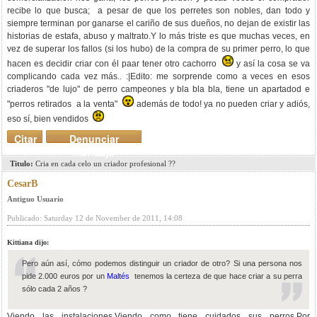
recibe lo que busca; a pesar de que los perretes son nobles, dan todo y
siempre terminan por ganarse el cariño de sus dueños, no dejan de existir las
historias de estafa, abuso y maltrato.Y lo más triste es que muchas veces, en
vez de superar los fallos (si los hubo) de la compra de su primer perro, lo que
hacen es decidir criar con él paar tener otro cachorro
y así la cosa se va
complicando cada vez más.. :|Edito: me sorprende como a veces en esos
criaderos "de lujo" de perro campeones y bla bla bla, tiene un apartadod e
"perros retirados a la venta"
además de todo! ya no pueden criar y adiós,
eso sí, bien vendidos
Citar
Denunciar
mensaje
Titulo:
Cria en cada celo un criador profesional ??
CesarB
Antiguo Usuario
Publicado: Saturday 12 de November de 2011, 14:08
Kittiana dijo:
Pero aún así, cómo podemos distinguir un criador de otro? Si una persona nos
pide 2.000 euros por un
Maltés
tenemos la certeza de que hace criar a su perra
sólo cada 2 años ?
Viendo las instalaciones.Viendo como tiene cuidados sus perros.Por