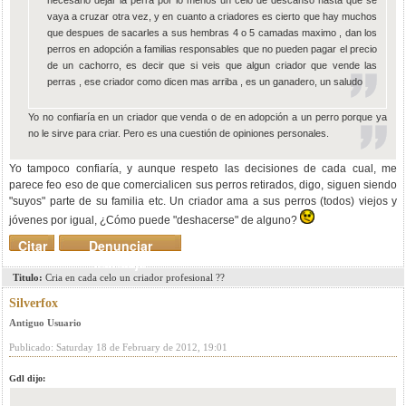
necesario dejar la perra por lo menos un celo de descanso hasta que se
vaya a cruzar otra vez, y en cuanto a criadores es cierto que hay muchos
que despues de sacarles a sus hembras 4 o 5 camadas maximo , dan los
perros en adopción a familias responsables que no pueden pagar el precio
de un cachorro, es decir que si veis que algun criador que vende las
perras , ese criador como dicen mas arriba , es un ganadero, un saludo
Yo no confiaría en un criador que venda o de en adopción a un perro porque ya
no le sirve para criar. Pero es una cuestión de opiniones personales.
Yo tampoco confiaría, y aunque respeto las decisiones de cada cual, me
parece feo eso de que comercialicen sus perros retirados, digo, siguen siendo
"suyos" parte de su familia etc. Un criador ama a sus perros (todos) viejos y
jóvenes por igual, ¿Cómo puede "deshacerse" de alguno?
Citar
Denunciar
mensaje
Titulo:
Cria en cada celo un criador profesional ??
Silverfox
Antiguo Usuario
Publicado: Saturday 18 de February de 2012, 19:01
Gdl dijo: