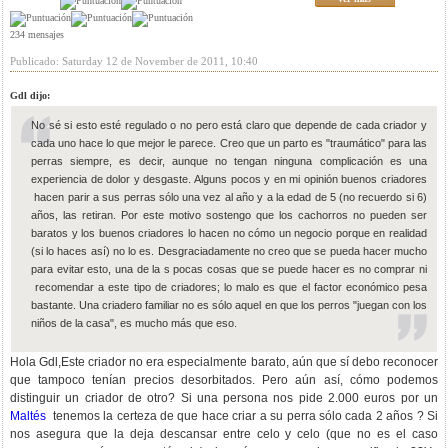
234 mensajes
Publicado: Saturday 12 de November de 2011, 10:40
Gdl dijo:
No sé si esto esté regulado o no pero está claro que depende de cada criador y
cada uno hace lo que mejor le parece. Creo que un parto es "traumático" para las
perras siempre, es decir, aunque no tengan ninguna complicación es una
experiencia de dolor y desgaste. Alguns pocos y en mi opinión buenos criadores
hacen parir a sus perras sólo una vez al año y a la edad de 5 (no recuerdo si 6)
años, las retiran. Por este motivo sostengo que los cachorros no pueden ser
baratos y los buenos criadores lo hacen no cómo un negocio porque en realidad
(si lo haces así) no lo es. Desgraciadamente no creo que se pueda hacer mucho
para evitar esto, una de la s pocas cosas que se puede hacer es no comprar ni
recomendar a este tipo de criadores; lo malo es que el factor económico pesa
bastante. Una criadero familiar no es sólo aquel en que los perros "juegan con los
niños de la casa", es mucho más que eso.
Hola Gdl,Este criador no era especialmente barato, aún que sí debo reconocer
que tampoco tenían precios desorbitados. Pero aún así, cómo podemos
distinguir un criador de otro? Si una persona nos pide 2.000 euros por un
Maltés
tenemos la certeza de que hace criar a su perra sólo cada 2 años ? Si
nos asegura que la deja descansar entre celo y celo (que no es el caso