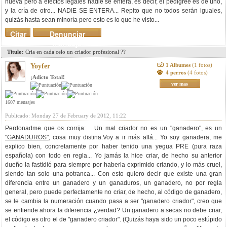
nueva pero a efectos legales nadie se entera, es decir, el pedigree es de uno,
y la cría de otro... NADIE SE ENTERA... Repito que no todos serán iguales,
quizás hasta sean minoría pero esto es lo que he visto...
Citar
Denunciar
mensaje
Titulo:
Cria en cada celo un criador profesional ??
1 Albumes
(1 fotos)
Yoyfer
4 perros
(4 fotos)
¡Adicto Total!
ver mas
1607 mensajes
Publicado: Monday 27 de February de 2012, 11:22
Perdonadme que os corrija: Un mal criador no es un "ganadero", es un
"GANADUROS"
, cosa muy distina.Voy a ir más allá... Yo soy ganadera, me
explico bien, concretamente por haber tenido una yegua PRE (pura raza
española) con todo en regla... Yo jamás la hice criar, de hecho su anterior
dueño la fastidió para siempre por haberla exprimido criando, y lo más cruel,
siendo tan solo una potranca... Con esto quiero decir que existe una gran
diferencia entre un ganadero y un ganaduros, un ganadero, no por regla
general, pero puede perfectamente no criar, de hecho, al código de ganadero,
se le cambia la numeración cuando pasa a ser "ganadero criador", creo que
se entiende ahora la diferencia ¿verdad? Un ganadero a secas no debe criar,
el código es otro el de "ganadero criador". (Quizás haya sido un poco estúpido