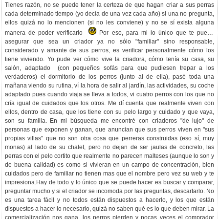
Tienes razón, no se puede tener la certeza de que hagan criar a sus perras
cada determinado tiempo (yo decía de una vez cada año) si una no pregunta,
ellos quizá no lo mencionen (si no les conviene) y no se sí exista alguna
manera de poder verificarlo
Por eso, para mi lo único que te puede
asegurar que sea un criador ya no sólo "familiar" sino responsable,
considerado y amante de sus perros, es verificar personalmente cómo los
tiene viviendo. Yo pude ver cómo vive la criadora, cómo tenía su casa, su
salón, adaptado (con pequeños sofás para que pudiesen trepar a los
verdaderos) el dormitorio de los perros (junto al de ella), pasé toda una
mañana viendo su rutina, ví la hora de salir al jardín, las actividades, su coche
adaptado pues cuando viaja se lleva a todos, vi cuatro perros con los que no
cría igual de cuidados que los otros. Me dí cuenta que realmente viven con
ellos, dentro de casa, que los tiene con su pelo largo y cuidado y que vaya,
son su familia. En mi búsqueda me encontré con criaderos "de lujo" de
personas que exponen y ganan, que anuncian que sus perros viven en "sus
propias villas" que no son otra cosa que perreras construidas (eso sí, muy
monas) al lado de su chalet, pero no dejan de ser jaulas de concreto, las
perras con el pelo cortito que realmente no parecen malteses (aunque lo son y
de buena calidad) es como si vivieran en un campo de concentración, bien
cuidados pero de familiar no tienen mas que el nombre pero vez su web y te
impresiona.Hay de todo y lo único que se puede hacer es buscar y comparar,
preguntar mucho y si el criador se incomoda por las preguntas, descartarlo. No
es una tarea fácil y no todos están dispuestos a hacerlo, y los que están
dispuestos a hacer lo necesario, quizá no saben qué es lo que deben mirar. La
comercialización nos gana, los perros pierden y pocas veces el comprador