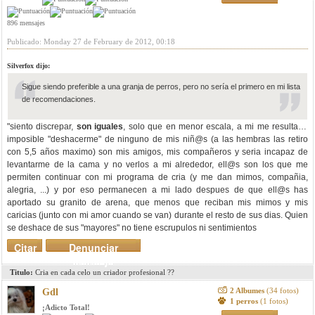
896 mensajes
Publicado: Monday 27 de February de 2012, 00:18
Silverfox dijo:
Sigue siendo preferible a una granja de perros, pero no sería el primero en mi lista
de recomendaciones.
"siento discrepar,
son iguales
, solo que en menor escala, a mi me resultaria
imposible "deshacerme" de ninguno de mis niñ@s (a las hembras las retiro
con 5,5 años maximo) son mis amigos, mis compañeros y seria incapaz de
levantarme de la cama y no verlos a mi alrededor, ell@s son los que me
permiten continuar con mi programa de cria (y me dan mimos, compañia,
alegria, ...) y por eso permanecen a mi lado despues de que ell@s has
aportado su granito de arena, que menos que reciban mis mimos y mis
caricias (junto con mi amor cuando se van) durante el resto de sus dias. Quien
se deshace de sus "mayores" no tiene escrupulos ni sentimientos
Citar
Denunciar
mensaje
Titulo:
Cria en cada celo un criador profesional ??
2 Albumes
(34 fotos)
Gdl
1 perros
(1 fotos)
¡Adicto Total!