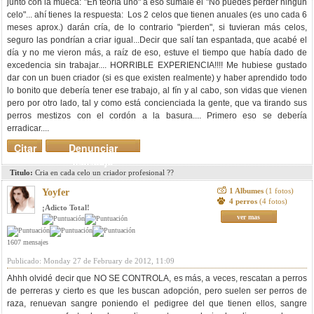
junto con la mueca: "En teoría uno" a eso súmale el "No puedes perder ningún
celo"... ahí tienes la respuesta: Los 2 celos que tienen anuales (es uno cada 6
meses aprox.) darán cría, de lo contrario "pierden", si tuvieran más celos,
seguro las pondrían a criar igual...Decir que salí tan espantada, que acabé el
día y no me vieron más, a raíz de eso, estuve el tiempo que había dado de
excedencia sin trabajar.... HORRIBLE EXPERIENCIA!!!! Me hubiese gustado
dar con un buen criador (si es que existen realmente) y haber aprendido todo
lo bonito que debería tener ese trabajo, al fín y al cabo, son vidas que vienen
pero por otro lado, tal y como está concienciada la gente, que va tirando sus
perros mestizos con el cordón a la basura.... Primero eso se debería
erradicar....
Citar
Denunciar
mensaje
Titulo:
Cria en cada celo un criador profesional ??
1 Albumes
(1 fotos)
Yoyfer
4 perros
(4 fotos)
¡Adicto Total!
ver mas
1607 mensajes
Publicado: Monday 27 de February de 2012, 11:09
Ahhh olvidé decir que NO SE CONTROLA, es más, a veces, rescatan a perros
de perreras y cierto es que les buscan adopción, pero suelen ser perros de
raza, renuevan sangre poniendo el pedigree del que tienen ellos, sangre