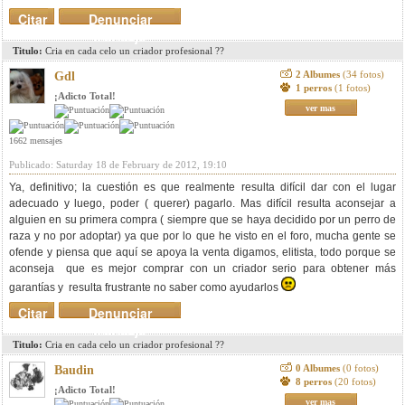
Citar
Denunciar
mensaje
Titulo:
Cria en cada celo un criador profesional ??
2 Albumes
(34 fotos)
Gdl
1 perros
(1 fotos)
¡Adicto Total!
ver mas
1662 mensajes
Publicado: Saturday 18 de February de 2012, 19:10
Ya, definitivo; la cuestión es que realmente resulta difícil dar con el lugar
adecuado y luego, poder ( querer) pagarlo. Mas difícil resulta aconsejar a
alguien en su primera compra ( siempre que se haya decidido por un perro de
raza y no por adoptar) ya que por lo que he visto en el foro, mucha gente se
ofende y piensa que aquí se apoya la venta digamos, elitista, todo porque se
aconseja que es mejor comprar con un criador serio para obtener más
garantías y resulta frustrante no saber como ayudarlos
Citar
Denunciar
mensaje
Titulo:
Cria en cada celo un criador profesional ??
0 Albumes
(0 fotos)
Baudin
8 perros
(20 fotos)
¡Adicto Total!
ver mas