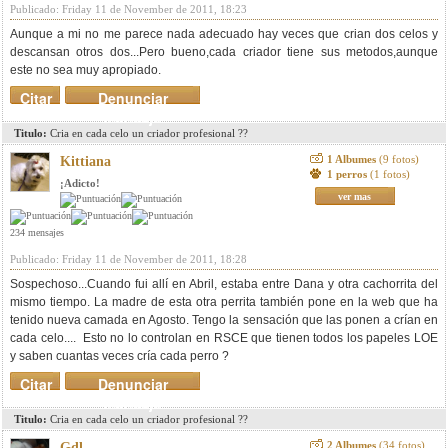
Publicado: Friday 11 de November de 2011, 18:23
Aunque a mi no me parece nada adecuado hay veces que crian dos celos y
descansan otros dos...Pero bueno,cada criador tiene sus metodos,aunque
este no sea muy apropiado.
Citar
Denunciar
mensaje
Titulo:
Cria en cada celo un criador profesional ??
1 Albumes
(9 fotos)
Kittiana
1 perros
(1 fotos)
¡Adicto!
ver mas
234 mensajes
Publicado: Friday 11 de November de 2011, 18:28
Sospechoso...Cuando fui allí en Abril, estaba entre Dana y otra cachorrita del
mismo tiempo. La madre de esta otra perrita también pone en la web que ha
tenido nueva camada en Agosto. Tengo la sensación que las ponen a crían en
cada celo.... Esto no lo controlan en RSCE que tienen todos los papeles LOE
y saben cuantas veces cría cada perro ?
Citar
Denunciar
mensaje
Titulo:
Cria en cada celo un criador profesional ??
2 Albumes
(34 fotos)
Gdl