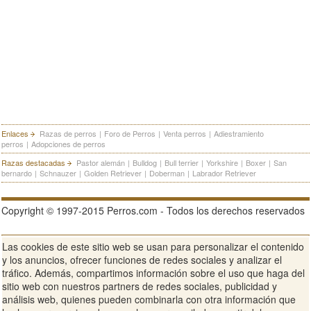
Enlaces
Razas de perros
|
Foro de Perros
|
Venta perros
|
Adiestramiento
perros
|
Adopciones de perros
Razas destacadas
Pastor alemán
|
Bulldog
|
Bull terrier
|
Yorkshire
|
Boxer
|
San
bernardo
|
Schnauzer
|
Golden Retriever
|
Doberman
|
Labrador Retriever
Copyright © 1997-2015 Perros.com - Todos los derechos reservados
Las cookies de este sitio web se usan para personalizar el contenido
Publicidad en Perros.com
|
Contacte
|
Aviso Legal
|
Política de
y los anuncios, ofrecer funciones de redes sociales y analizar el
privacidad
|
Condiciones de uso
tráfico. Además, compartimos información sobre el uso que haga del
sitio web con nuestros partners de redes sociales, publicidad y
Ver sitio web completo
análisis web, quienes pueden combinarla con otra información que