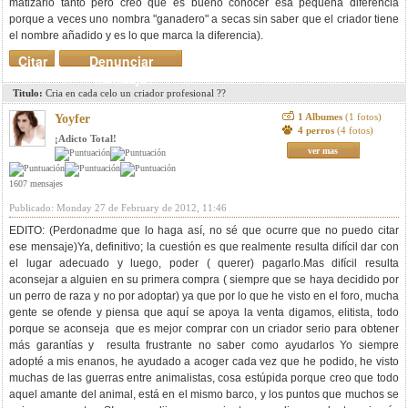
matizarlo tanto pero creo que es bueno conocer esa pequeña diferencia
porque a veces uno nombra "ganadero" a secas sin saber que el criador tiene
el nombre añadido y es lo que marca la diferencia).
Citar
Denunciar
mensaje
Titulo:
Cria en cada celo un criador profesional ??
1 Albumes
(1 fotos)
Yoyfer
4 perros
(4 fotos)
¡Adicto Total!
ver mas
1607 mensajes
Publicado: Monday 27 de February de 2012, 11:46
EDITO: (Perdonadme que lo haga así, no sé que ocurre que no puedo citar
ese mensaje)Ya, definitivo; la cuestión es que realmente resulta difícil dar con
el lugar adecuado y luego, poder ( querer) pagarlo.Mas difícil resulta
aconsejar a alguien en su primera compra ( siempre que se haya decidido por
un perro de raza y no por adoptar) ya que por lo que he visto en el foro, mucha
gente se ofende y piensa que aquí se apoya la venta digamos, elitista, todo
porque se aconseja que es mejor comprar con un criador serio para obtener
más garantías y resulta frustrante no saber como ayudarlos Yo siempre
adopté a mis enanos, he ayudado a acoger cada vez que he podido, he visto
muchas de las guerras entre animalistas, cosa estúpida porque creo que todo
aquel amante del animal, está en el mismo barco, y los puntos que muchos se