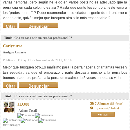
varias hembras, pero según he leído en varios posts no es adecuado que la
perra cría en cada celo, no es así ? Hasta que punto les controlan este tema a
los "profesionales" ? Debo recomendar este criador a gente de mi entorno o
viendo esto, quizás mejor que busquen otro sitio más responsable ?
Citar
Denunciar
mensaje
Titulo:
Cria en cada celo un criador profesional ??
Cariycurro
Antiguo Usuario
Publicado: Friday 11 de November de 2011, 18:16
Mejor que busquen otro.Es malísimo para la perra hacerla criar tantas veces y
tan seguida.. ya que el embarazo y parto desgasta mucho a la perra.Los
buenos criadores, preñan a la perra un máximo de 5 veces en toda su vida.
Citar
Denunciar
mensaje
Titulo:
Cria en cada celo un criador profesional ??
7 Albumes
(88 fotos)
JLO88
3 perros
(3 fotos)
¡Adicto Total!
ver mas
1047 mensajes