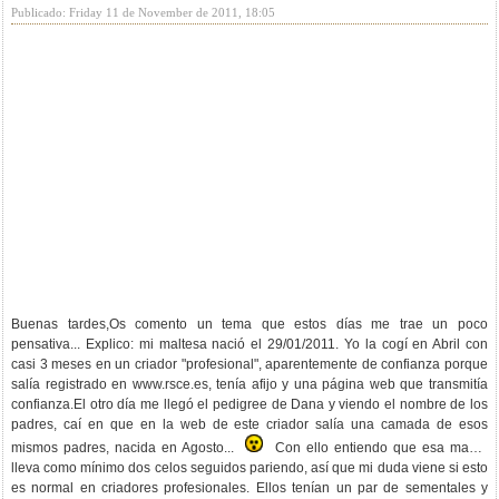
Publicado: Friday 11 de November de 2011, 18:05
Buenas tardes,Os comento un tema que estos días me trae un poco
pensativa... Explico: mi maltesa nació el 29/01/2011. Yo la cogí en Abril con
casi 3 meses en un criador "profesional", aparentemente de confianza porque
salía registrado en www.rsce.es, tenía afijo y una página web que transmitía
confianza.El otro día me llegó el pedigree de Dana y viendo el nombre de los
padres, caí en que en la web de este criador salía una camada de esos
mismos padres, nacida en Agosto...
Con ello entiendo que esa mamá
lleva como mínimo dos celos seguidos pariendo, así que mi duda viene si esto
es normal en criadores profesionales. Ellos tenían un par de sementales y