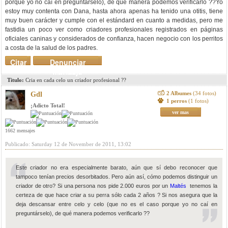
porque yo no caí en preguntárselo), de qué manera podemos verificarlo ??Yo
estoy muy contenta con Dana, hasta ahora apenas ha tenido una otitis, tiene
muy buen carácter y cumple con el estándard en cuanto a medidas, pero me
fastidia un poco ver como criadores profesionales registrados en páginas
oficiales caninas y considerados de confianza, hacen negocio con los perritos
a costa de la salud de los padres.
Citar
Denunciar
mensaje
Titulo:
Cria en cada celo un criador profesional ??
2 Albumes
(34 fotos)
Gdl
1 perros
(1 fotos)
¡Adicto Total!
ver mas
1662 mensajes
Publicado: Saturday 12 de November de 2011, 13:02
Este criador no era especialmente barato, aún que sí debo reconocer que
tampoco tenían precios desorbitados. Pero aún así, cómo podemos distinguir un
criador de otro? Si una persona nos pide 2.000 euros por un
Maltés
tenemos la
certeza de que hace criar a su perra sólo cada 2 años ? Si nos asegura que la
deja descansar entre celo y celo (que no es el caso porque yo no caí en
preguntárselo), de qué manera podemos verificarlo ??