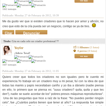
ver mas
1662 mensajes
Publicado: Monday 27 de February de 2012, 10:39
Me da gusto ver que si existen criadores que lo hacen por amor y afición; no
creo que esto de la cría pueda ser un negocio, contigo se ya de tres..
Citar
Denunciar
mensaje
Titulo:
Cria en cada celo un criador profesional ??
1 Albumes
(1 fotos)
Yoyfer
4 perros
(4 fotos)
¡Adicto Total!
ver mas
1607 mensajes
Publicado: Monday 27 de February de 2012, 11:05
Quiero creer que todos los criadores no son iguales pero te cuento mi
experiencia.Yo trabaje en un criadero muy a mi pesar, fuí con la idea de que
todas las mamis y papis necesitaban cariño y yo iba a dárselo (nadie piensa
en ello, lo primero que se piensa es: "uuuu criadero? quita, quita y que les
den"), nadie se suele acordar de los" pobres presos máquinas reproductoras".
Una de las preguntas que hice a raíz de la frase: "No puedes perder ningún
celo", fue ¿Cuántos partos tienen que tener al año? La respuesta fue simple