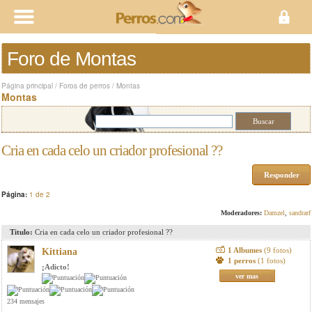
Foro de Montas
Página principal
/
Foros de perros
/
Montas
Montas
Cria en cada celo un criador profesional ??
Responder
Página:
1 de 2
Moderadores:
Damzel
,
sandrarf
Titulo:
Cria en cada celo un criador profesional ??
1 Albumes
(9 fotos)
Kittiana
1 perros
(1 fotos)
¡Adicto!
ver mas
234 mensajes