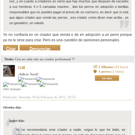
vez, y en cuanto a criadores es cierto que hay muchos que despues de sacarles
a sus hembras 4 o 5 camadas maximo , dan los perros en adopción a familias
responsables que no pueden pagar el precio de un cachorro, es decir que si veis
que algun criador que vende las perras , ese criador como dicen mas arriba , es
un ganadero, un saludo
Yo no confiaría en un criador que venda o de en adopción a un perro porque
ya no le sirve para criar. Pero es una cuestión de opiniones personales.
Citar
Denunciar
mensaje
Titulo:
Cria en cada celo un criador profesional ??
2 Albumes
(34 fotos)
Gdl
1 perros
(1 fotos)
¡Adicto Total!
ver mas
1662 mensajes
Publicado: Saturday 18 de February de 2012, 18:55
Silverfox dijo:
juanct dijo:
Yo no recomendaria este criador a nadie, segun lo que he leido, es