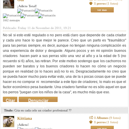
1 perros
(1 fotos)
¡Adicto Total!
ver mas
1662 mensajes
Publicado: Friday 11 de November de 2011, 19:21
No sé si esto esté regulado o no pero está claro que depende de cada criador
y cada uno hace lo que mejor le parece. Creo que un parto es "traumático"
para las perras siempre, es decir, aunque no tengan ninguna complicación es
una experiencia de dolor y desgaste. Alguns pocos y en mi opinión buenos
criadores hacen parir a sus perras sólo una vez al año y a la edad de 5 (no
recuerdo si 6) años, las retiran. Por este motivo sostengo que los cachorros no
pueden ser baratos y los buenos criadores lo hacen no cómo un negocio
porque en realidad (si lo haces así) no lo es. Desgraciadamente no creo que
se pueda hacer mucho para evitar esto, una de la s pocas cosas que se puede
hacer es no comprar ni recomendar a este tipo de criadores; lo malo es que el
factor económico pesa bastante. Una criadero familiar no es sólo aquel en que
los perros "juegan con los niños de la casa", es mucho más que eso.
Citar
Denunciar
mensaje
Titulo:
Cria en cada celo un criador profesional ??
1 Albumes
(9 fotos)
Kittiana
1 perros
(1 fotos)
¡Adicto!
ver mas