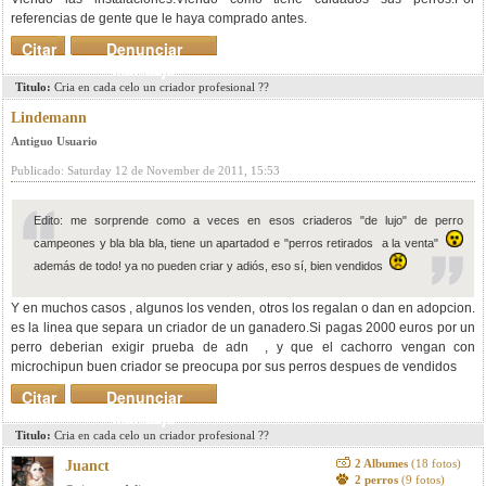
referencias de gente que le haya comprado antes.
Citar
Denunciar
mensaje
Titulo:
Cria en cada celo un criador profesional ??
Lindemann
Antiguo Usuario
Publicado: Saturday 12 de November de 2011, 15:53
Edito: me sorprende como a veces en esos criaderos "de lujo" de perro
campeones y bla bla bla, tiene un apartadod e "perros retirados a la venta"
además de todo! ya no pueden criar y adiós, eso sí, bien vendidos
Y en muchos casos , algunos los venden, otros los regalan o dan en adopcion.
es la linea que separa un criador de un ganadero.Si pagas 2000 euros por un
perro deberian exigir prueba de adn , y que el cachorro vengan con
microchipun buen criador se preocupa por sus perros despues de vendidos
Citar
Denunciar
mensaje
Titulo:
Cria en cada celo un criador profesional ??
2 Albumes
(18 fotos)
Juanct
2 perros
(9 fotos)