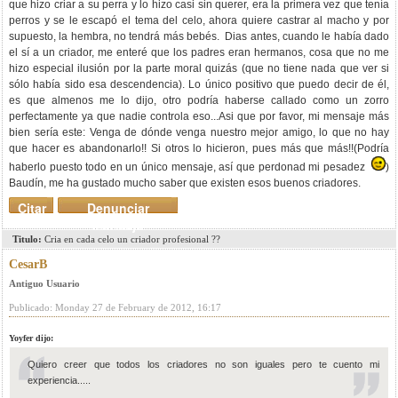
que hizo criar a su perra y lo hizo casi sin querer, era la primera vez que tenía
perros y se le escapó el tema del celo, ahora quiere castrar al macho y por
supuesto, la hembra, no tendrá más bebés. Dias antes, cuando le había dado
el sí a un criador, me enteré que los padres eran hermanos, cosa que no me
hizo especial ilusión por la parte moral quizás (que no tiene nada que ver si
sólo había sido esa descendencia). Lo único positivo que puedo decir de él,
es que almenos me lo dijo, otro podría haberse callado como un zorro
perfectamente ya que nadie controla eso...Asi que por favor, mi mensaje más
bien sería este: Venga de dónde venga nuestro mejor amigo, lo que no hay
que hacer es abandonarlo!! Si otros lo hicieron, pues más que más!!(Podría
haberlo puesto todo en un único mensaje, así que perdonad mi pesadez
)
Baudín, me ha gustado mucho saber que existen esos buenos criadores.
Citar
Denunciar
mensaje
Titulo:
Cria en cada celo un criador profesional ??
CesarB
Antiguo Usuario
Publicado: Monday 27 de February de 2012, 16:17
Yoyfer dijo:
Quiero creer que todos los criadores no son iguales pero te cuento mi
experiencia.....