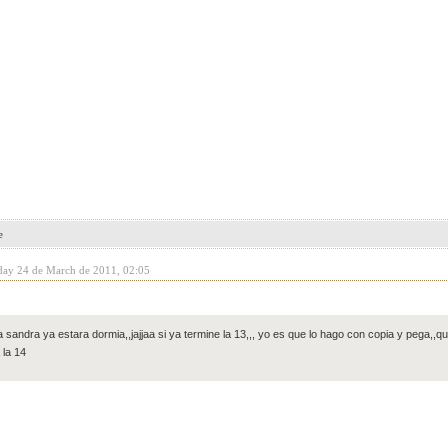
e
day 24 de March de 2011, 02:05
aja sandra ya estara dormia,,jajjaa si ya termine la 13,,, yo es que lo hago con copia y pega,
 la 14