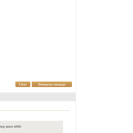
Citar
Denunciar mensaje
ño muy poco ehhh