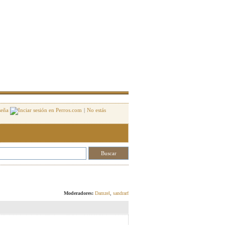
seña
|
No estás
Responder
Moderadores:
Damzel
,
sandrarf