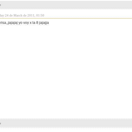
e
day 24 de March de 2011, 01:50
risa,,jajajaj yo voy x la 8 jajajja
e