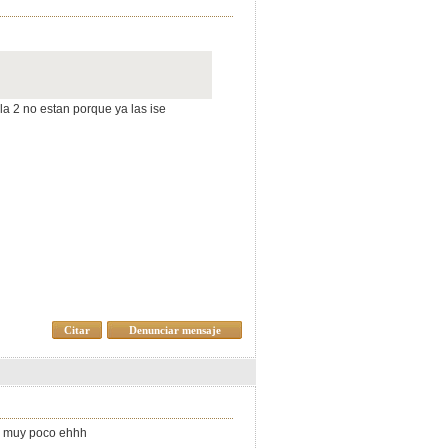
 la 2 no estan porque ya las ise
Citar
Denunciar mensaje
año muy poco ehhh