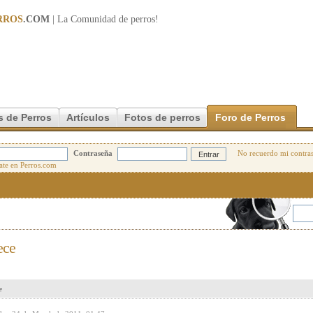
RROS
.COM
| La Comunidad de
perros
!
s de Perros
Artículos
Fotos de perros
Foro de Perros
Contraseña
No recuerdo mi contra
ece
e