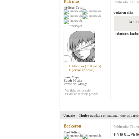
Patrinas
Publicado: Thurs
¡Adicto Total!
bockeron dijo:
la seri
5187 mensajes
entonces tacho
1 Albumes
(110 fotos)
8 perros
(5 fotos)
Sexo:
Mujer
Edad:
30 años
Provincia:
Málaga
Ver ficha del usuario
Enviar un mensaje privado
Usuario
Titulo:
quedada en malaga , que os parec
Bockeron
Publicado: Thurs
Casi Adicto
si y la 8,,,, y