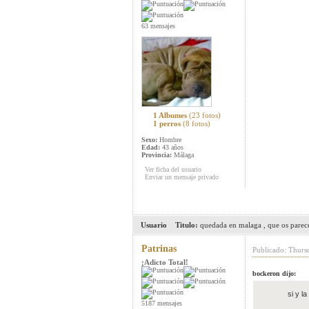
63 mensajes
1 Albumes
(23 fotos)
1 perros
(8 fotos)
Sexo:
Hombre
Edad:
43 años
Provincia:
Málaga
Ver ficha del usuario
Enviar un mensaje privado
Usuario
Titulo:
quedada en malaga , que os parec
Patrinas
Publicado: Thurs
¡Adicto Total!
bockeron dijo:
si y l
5187 mensajes