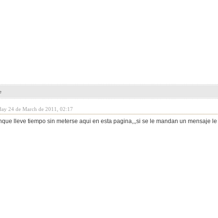
e
day 24 de March de 2011, 02:17
nque lleve tiempo sin meterse aqui en esta pagina,,,si se le mandan un mensaje le 