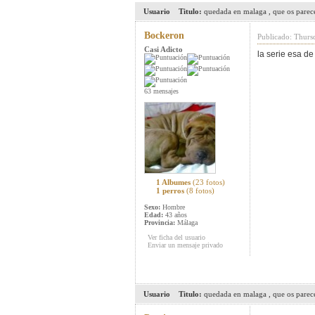
Usuario
Titulo:
quedada en malaga , que os parec
Bockeron
Publicado: Thurs
Casi Adicto
la serie esa de 
63 mensajes
1 Albumes
(23 fotos)
1 perros
(8 fotos)
Sexo:
Hombre
Edad:
43 años
Provincia:
Málaga
Ver ficha del usuario
Enviar un mensaje privado
Usuario
Titulo:
quedada en malaga , que os parec