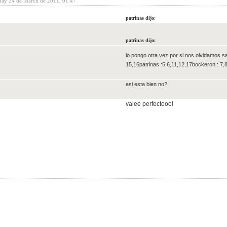
day 24 de March de 2011, 01:47
patrinas dijo:
patrinas dijo:
lo pongo otra vez por si nos olvidamos s
15,16patrinas :5,6,11,12,17bockeron : 7,
asi esta bien no?
valee perfectooo!