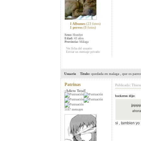
1 Albumes
(23 fotos)
1 perros
(8 fotos)
Sexo:
Hombre
Edad:
43 años
Provincia:
Málaga
Ver ficha del usuario
Enviar un mensaje privado
Usuario
Titulo:
quedada en malaga , que os parec
Patrinas
Publicado: Thurs
¡Adicto Total!
bockeron dijo:
jjajaj
5187 mensajes
ahora
si , tambien yo