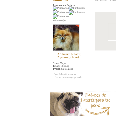
Publicado: Thurs
Quiero ser Adicto
48 mensajes
2 Albumes
(7 fotos)
2 perros
(9 fotos)
Sexo:
Mujer
Edad:
36 años
Provincia:
Málaga
Ver ficha del usuario
Enviar un mensaje privado