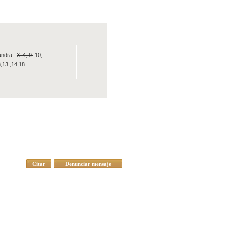
andra :
3 ,4, 9
,10,
8,13 ,14,18
Citar
Denunciar mensaje