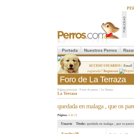
PE
Portada
Nuestros Perros
Raza
ACCESO USUARIOS |
Email
registrado?
Regístrate
Foro de La Terraza
Página principal
/
Foros de perros
/
La Terraza
La Terraza
quedada en malaga , que os par
Página:
4 de 12
Usuario
Titulo:
quedada en malaga , que os parec
Sandra20