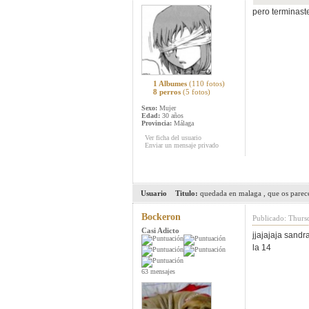
pero terminast
1 Albumes
(110 fotos)
8 perros
(5 fotos)
Sexo:
Mujer
Edad:
30 años
Provincia:
Málaga
Ver ficha del usuario
Enviar un mensaje privado
Usuario
Titulo:
quedada en malaga , que os parec
Bockeron
Publicado: Thurs
Casi Adicto
jjajajaja sandr
la 14
63 mensajes