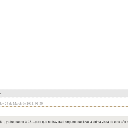
e
day 24 de March de 2011, 01:58
a 8,,,, ya he puesto la 13....pero que no hay casi ninguno que lleve la ultima visita de este a