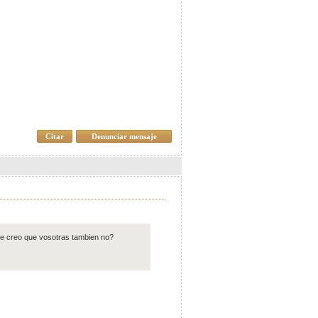
Citar
Denunciar mensaje
,que creo que vosotras tambien no?