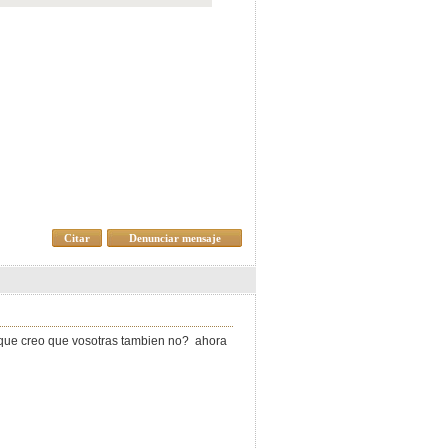
Citar
Denunciar mensaje
a,,que creo que vosotras tambien no? ahora