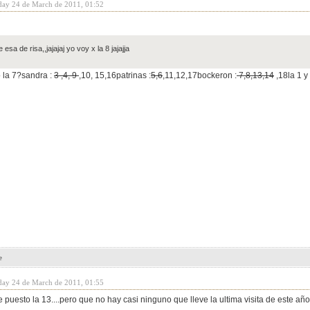
day 24 de March de 2011, 01:52
e esa de risa,,jajajaj yo voy x la 8 jajajja
 la 7?sandra :
3 ,4, 9
,10, 15,16patrinas :
5,6
,11,12,17bockeron :
7,8,13,14
,18la 1 y
e
day 24 de March de 2011, 01:55
a he puesto la 13....pero que no hay casi ninguno que lleve la ultima visita de este 