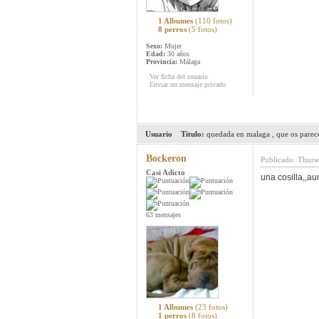
1 Albumes
(110 fotos)
8 perros
(5 fotos)
Sexo:
Mujer
Edad:
30 años
Provincia:
Málaga
Ver ficha del usuario
Enviar un mensaje privado
Usuario
Titulo:
quedada en malaga , que os parec
Bockeron
Publicado: Thurs
Casi Adicto
una cosilla,,au
63 mensajes
1 Albumes
(23 fotos)
1 perros
(8 fotos)