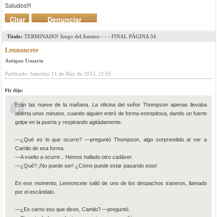
Saludos!!!
Citar
Denunciar
mensaje
Titulo:
TERMINADO! Juego del Asesino - - - FINAL PÁGINA 34.
Lennoncete
Antiguo Usuario
Publicado: Saturday 11 de May de 2013, 21:05
Fly dijo:
Eran las nueve de la mañana. La oficina del señor Thompson apenas llevaba
abierta unos minutos, cuando alguien entró de forma estrepitosa, dando un fuerte
golpe en la puerta y respirando agitádamente.
—¿Qué es lo que ocurre? —preguntó Thompson, algo sorprendido al ver a
Camilo de esa forma.
—A vuelto a ocurrir... Hemos hallado otro cadáver.
—¿Qué? ¡No puede ser! ¿Cómo puede estar pasando esto!
En ese momento, Lennoncete salió de uno de los despachos traseros, llamado
por el escándalo.
—¿Es cierto eso que dices, Camilo? —preguntó.