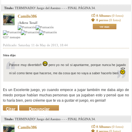
mensaje
Titulo:
TERMINADO! Juego del Asesino - - - FINAL PÁGINA 34.
0 Albumes
(0 fotos)
Camilo386
0 perros
(0 fotos)
¡Adicto Total!
ver mas
6237 mensajes
Publicado: Saturday 11 de May de 2013, 18:44
Sitra dijo:
Parece muy divertido!!
pero yo no sé si apuntarme, porque nunca he jugado
ni sé como tiene que hacerse, me da cosa que no vaya a saber hacerlo bien
Es un Excelente juego, yo cuando empece a jugar también me daba algo de
miedo porque habían muchas personas que ya jugaban esto y pensé que no
lo haría bien, pero créeme que te va a gustar el juego, es genial!
Citar
Denunciar
mensaje
Titulo:
TERMINADO! Juego del Asesino - - - FINAL PÁGINA 34.
0 Albumes
(0 fotos)
Camilo386
0 perros
(0 fotos)