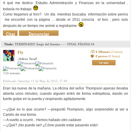
A qué me dedico: Estudio Administración y Finanzas en la universidad ,
todavía no trabajo
Como llegamos al foro? : Un día mientras buscaba información sobre perros
me encontré con la página ... desde el 2011 conocía el foro , pero solo
después de un tiempo me animé a registrarme
Citar
Denunciar
mensaje
Titulo:
TERMINADO! Juego del Asesino - - - FINAL PÁGINA 34.
0 Albumes
(3 fotos)
Fly
0 perros
(0 fotos)
¡Adicto Total!
ver mas
7120 mensajes
Publicado: Saturday 11 de May de 2013, 17:49
Eran las nueve de la mañana. La oficina del señor Thompson apenas llevaba
abierta unos minutos, cuando alguien entró de forma estrepitosa, dando un
fuerte golpe en la puerta y respirando agitádamente.
—¿Qué es lo que ocurre? —preguntó Thompson, algo sorprendido al ver a
Camilo de esa forma.
—A vuelto a ocurrir... Hemos hallado otro cadáver.
—¿Qué? ¡No puede ser! ¿Cómo puede estar pasando esto!