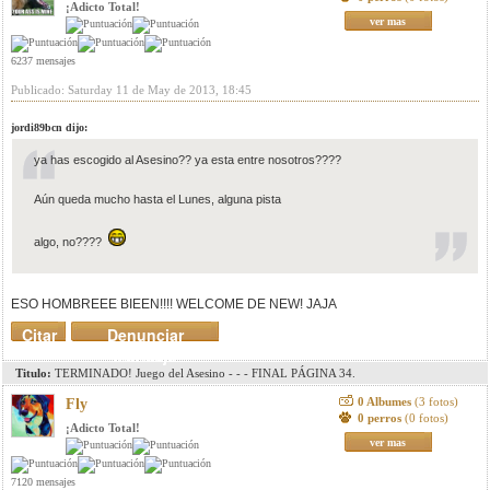
¡Adicto Total!
ver mas
6237 mensajes
Publicado: Saturday 11 de May de 2013, 18:45
jordi89bcn dijo:
ya has escogido al Asesino?? ya esta entre nosotros????
Aún queda mucho hasta el Lunes, alguna pista
algo, no????
ESO HOMBREEE BIEEN!!!! WELCOME DE NEW! JAJA
Citar
Denunciar
mensaje
Titulo:
TERMINADO! Juego del Asesino - - - FINAL PÁGINA 34.
0 Albumes
(3 fotos)
Fly
0 perros
(0 fotos)
¡Adicto Total!
ver mas
7120 mensajes