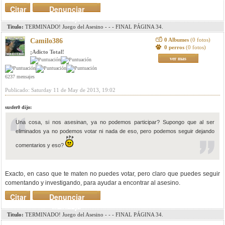
Citar
Denunciar
mensaje
Titulo:
TERMINADO! Juego del Asesino - - - FINAL PÁGINA 34.
0 Albumes
(0 fotos)
Camilo386
0 perros
(0 fotos)
¡Adicto Total!
ver mas
6237 mensajes
Publicado: Saturday 11 de May de 2013, 19:02
susfer0 dijo:
Una cosa, si nos asesinan, ya no podemos participar? Supongo que al ser
eliminados ya no podemos votar ni nada de eso, pero podemos seguir dejando
comentarios y eso?
Exacto, en caso que te maten no puedes votar, pero claro que puedes seguir
comentando y investigando, para ayudar a encontrar al asesino.
Citar
Denunciar
mensaje
Titulo:
TERMINADO! Juego del Asesino - - - FINAL PÁGINA 34.