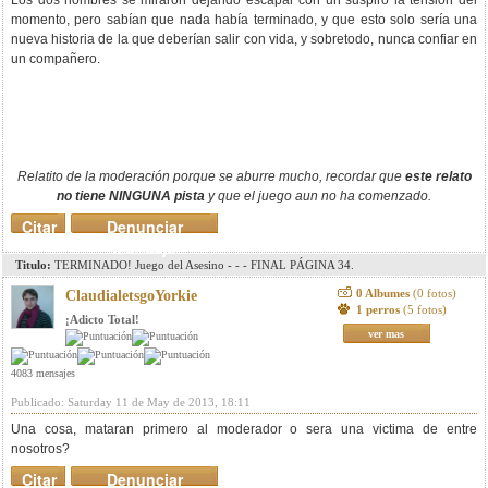
Los dos hombres se miraron dejando escapar con un suspiro la tensión del
momento, pero sabían que nada había terminado, y que esto solo sería una
nueva historia de la que deberían salir con vida, y sobretodo, nunca confiar en
un compañero.
Relatito de la moderación porque se aburre mucho, recordar que
este relato
no tiene NINGUNA pista
y que el juego aun no ha comenzado.
Citar
Denunciar
mensaje
Titulo:
TERMINADO! Juego del Asesino - - - FINAL PÁGINA 34.
0 Albumes
(0 fotos)
ClaudialetsgoYorkie
1 perros
(5 fotos)
¡Adicto Total!
ver mas
4083 mensajes
Publicado: Saturday 11 de May de 2013, 18:11
Una cosa, mataran primero al moderador o sera una victima de entre
nosotros?
Citar
Denunciar