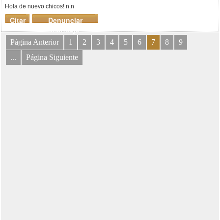
Hola de nuevo chicos! n.n
Citar
Denunciar
mensaje
Página Anterior
1
2
3
4
5
6
7
8
9
...
Página Siguiente