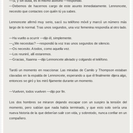
—Si, y sin duda, es el mismo asesino —respondió.
—Debemos de hacernos cargo de este asunto inmediatamente. Lennoncete,
necesito que contactes con quién tú ya sabes.
Lennoncete afirmó muy serio, sacó su teléfono móvil y marcó un número más
largo de lo normal. Tras unos segundos, una voz femenina respondía al otro lado.
—Ha vuelto a ocurrir —dijo él, simplemente.
—¿Me necesitas? —respondió la voz tras unos segundos de silencio.
—Os necesito. A todos, como aquella vez.
—Los reuniré, allí estaremos.
—Gracias, Xaanna —dijo Lennoncete aliviado y colgando el teléfono.
Tardó un momento en reaccionar. Las miradas de Camilo y Thompson estaban
clavadas en la espalda de Lennoncete, esperando a que él finalmente dijera algo,
entonces se giró y los miró fijamente durante un momento.
—Vuelven, todos vuelven —dijo por fin.
Los dos hombres se miraron dejando escapar con un suspiro la tensión del
momento, pero sabían que nada había terminado, y que esto solo sería una
nueva historia de la que deberían salir con vida, y sobretodo, nunca confiar en un
compañero.