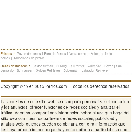
Enlaces
Razas de perros
|
Foro de Perros
|
Venta perros
|
Adiestramiento
perros
|
Adopciones de perros
Razas destacadas
Pastor alemán
|
Bulldog
|
Bull terrier
|
Yorkshire
|
Boxer
|
San
bernardo
|
Schnauzer
|
Golden Retriever
|
Doberman
|
Labrador Retriever
Copyright © 1997-2015 Perros.com - Todos los derechos reservados
Las cookies de este sitio web se usan para personalizar el contenido
Publicidad en Perros.com
|
Contacte
|
Aviso Legal
|
Política de
y los anuncios, ofrecer funciones de redes sociales y analizar el
privacidad
|
Condiciones de uso
tráfico. Además, compartimos información sobre el uso que haga del
sitio web con nuestros partners de redes sociales, publicidad y
Ver sitio web completo
análisis web, quienes pueden combinarla con otra información que
les haya proporcionado o que hayan recopilado a partir del uso que