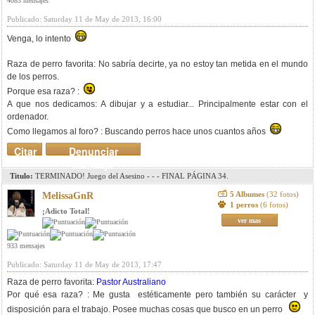
4083 mensajes
Publicado: Saturday 11 de May de 2013, 16:00
Venga, lo intento
Raza de perro favorita: No sabría decirte, ya no estoy tan metida en el mundo
de los perros.
Porque esa raza? :
A que nos dedicamos: A dibujar y a estudiar... Principalmente estar con el
ordenador.
Como llegamos al foro? : Buscando perros hace unos cuantos años
Citar
Denunciar
mensaje
Titulo:
TERMINADO! Juego del Asesino - - - FINAL PÁGINA 34.
5 Albumes
(32 fotos)
MelissaGnR
1 perros
(6 fotos)
¡Adicto Total!
ver mas
933 mensajes
Publicado: Saturday 11 de May de 2013, 17:47
Raza de perro favorita:
Pastor Australiano
Por qué esa raza? : Me gusta estéticamente pero también su carácter y
disposición para el trabajo. Posee muchas cosas que busco en un perro