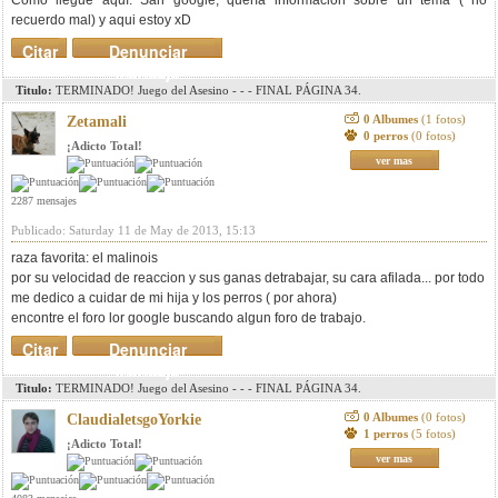
Cómo llegué aquí: San google, quería información sobre un tema ( no
recuerdo mal) y aqui estoy xD
Citar
Denunciar
mensaje
Titulo:
TERMINADO! Juego del Asesino - - - FINAL PÁGINA 34.
0 Albumes
(1 fotos)
Zetamali
0 perros
(0 fotos)
¡Adicto Total!
ver mas
2287 mensajes
Publicado: Saturday 11 de May de 2013, 15:13
raza favorita: el malinois
por su velocidad de reaccion y sus ganas detrabajar, su cara afilada... por todo
me dedico a cuidar de mi hija y los perros ( por ahora)
encontre el foro lor google buscando algun foro de trabajo.
Citar
Denunciar
mensaje
Titulo:
TERMINADO! Juego del Asesino - - - FINAL PÁGINA 34.
0 Albumes
(0 fotos)
ClaudialetsgoYorkie
1 perros
(5 fotos)
¡Adicto Total!
ver mas