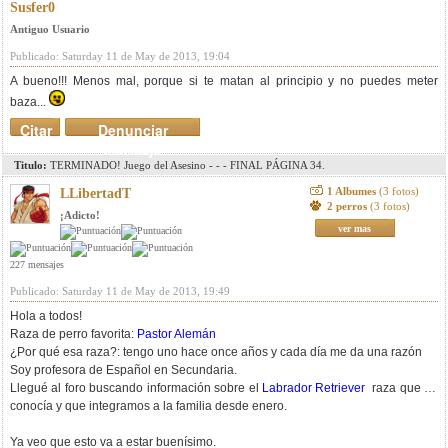
Susfer0
Antiguo Usuario
Publicado: Saturday 11 de May de 2013, 19:04
A bueno!!! Menos mal, porque si te matan al principio y no puedes meter
baza...
Citar
Denunciar
mensaje
Titulo:
TERMINADO! Juego del Asesino - - - FINAL PÁGINA 34.
1 Albumes
(3 fotos)
LLibertadT
2 perros
(3 fotos)
¡Adicto!
ver mas
227 mensajes
Publicado: Saturday 11 de May de 2013, 19:49
Hola a todos!
Raza de perro favorita:
Pastor Alemán
¿Por qué esa raza?: tengo uno hace once años y cada día me da una razón
Soy profesora de Español en Secundaria.
Llegué al foro buscando información sobre el
Labrador Retriever
raza que no
conocía y que integramos a la familia desde enero.
Ya veo que esto va a estar buenísimo.