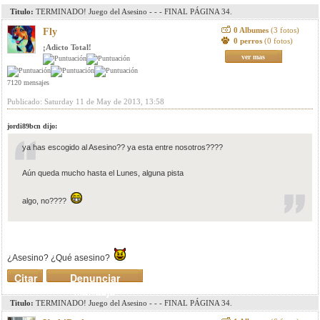
Titulo:
TERMINADO! Juego del Asesino - - - FINAL PÁGINA 34.
0 Albumes
(3 fotos)
Fly
0 perros
(0 fotos)
¡Adicto Total!
ver mas
7120 mensajes
Publicado: Saturday 11 de May de 2013, 13:58
jordi89bcn dijo:
ya has escogido al Asesino?? ya esta entre nosotros????
Aún queda mucho hasta el Lunes, alguna pista
algo, no????
¿Asesino? ¿Qué asesino?
Citar
Denunciar
mensaje
Titulo:
TERMINADO! Juego del Asesino - - - FINAL PÁGINA 34.