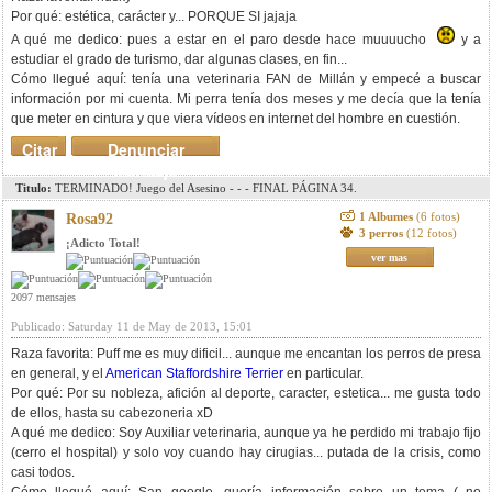
Por qué: estética, carácter y... PORQUE SI jajaja
A qué me dedico: pues a estar en el paro desde hace muuuucho
y a
estudiar el grado de turismo, dar algunas clases, en fin...
Cómo llegué aquí: tenía una veterinaria FAN de Millán y empecé a buscar
información por mi cuenta. Mi perra tenía dos meses y me decía que la tenía
que meter en cintura y que viera vídeos en internet del hombre en cuestión.
Citar
Denunciar
mensaje
Titulo:
TERMINADO! Juego del Asesino - - - FINAL PÁGINA 34.
1 Albumes
(6 fotos)
Rosa92
3 perros
(12 fotos)
¡Adicto Total!
ver mas
2097 mensajes
Publicado: Saturday 11 de May de 2013, 15:01
Raza favorita: Puff me es muy dificil... aunque me encantan los perros de presa
en general, y el
American Staffordshire Terrier
en particular.
Por qué: Por su nobleza, afición al deporte, caracter, estetica... me gusta todo
de ellos, hasta su cabezoneria xD
A qué me dedico: Soy Auxiliar veterinaria, aunque ya he perdido mi trabajo fijo
(cerro el hospital) y solo voy cuando hay cirugias... putada de la crisis, como
casi todos.