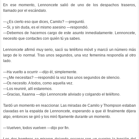
En ese momento, Lennoncete salió de uno de los despachos traseros,
llamado por el escándalo.
—¿Es cierto eso que dices, Camilo? —preguntó.
—Si, y sin duda, es el mismo asesino —respondió.
—Debemos de hacernos cargo de este asunto inmediatamente. Lennoncete,
necesito que contactes con quién tú ya sabes.
Lennoncete afirmó muy serio, sacó su teléfono móvil y marcó un número más
largo de lo normal. Tras unos segundos, una voz femenina respondía al otro
lado.
—Ha vuelto a ocurrir —dijo él, simplemente.
—¿Me necesitas? —respondió la voz tras unos segundos de silencio.
—Os necesito. A todos, como aquella vez.
—Los reuniré, allí estaremos.
—Gracias, Xaanna —dijo Lennoncete aliviado y colgando el teléfono.
Tardó un momento en reaccionar. Las miradas de Camilo y Thompson estaban
clavadas en la espalda de Lennoncete, esperando a que él finalmente dijera
algo, entonces se giró y los miró fijamente durante un momento.
—Vuelven, todos vuelven —dijo por fin.