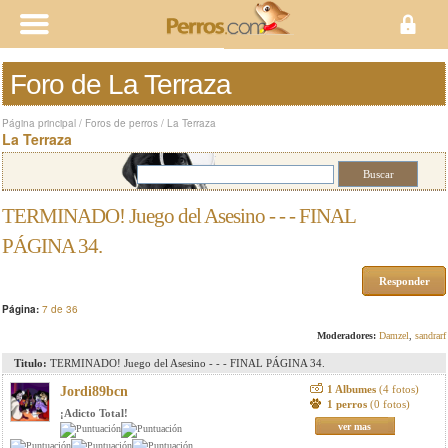
Foro de La Terraza
Página principal
/
Foros de perros
/
La Terraza
La Terraza
TERMINADO! Juego del Asesino - - - FINAL
PÁGINA 34.
Responder
Página:
7 de 36
Moderadores:
Damzel
,
sandrarf
Titulo:
TERMINADO! Juego del Asesino - - - FINAL PÁGINA 34.
1 Albumes
(4 fotos)
Jordi89bcn
1 perros
(0 fotos)
¡Adicto Total!
ver mas