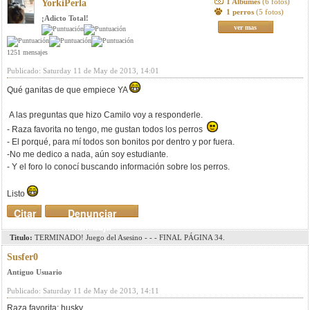
1 Albumes
(6 fotos)
YorkiPerla
1 perros
(5 fotos)
¡Adicto Total!
ver mas
1251 mensajes
Publicado: Saturday 11 de May de 2013, 14:01
Qué ganitas de que empiece YA
A las preguntas que hizo Camilo voy a responderle.
- Raza favorita no tengo, me gustan todos los perros
- El porqué, para mí todos son bonitos por dentro y por fuera.
-No me dedico a nada, aún soy estudiante.
- Y el foro lo conocí buscando información sobre los perros.
Listo
Citar
Denunciar
mensaje
Titulo:
TERMINADO! Juego del Asesino - - - FINAL PÁGINA 34.
Susfer0
Antiguo Usuario
Publicado: Saturday 11 de May de 2013, 14:11
Raza favorita: husky