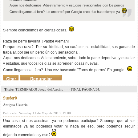
A que nos dedicamos: Adiestramiento y estudios relacionados con los perros
Como llegamos al foro?: Lo encontré por Google creo, fue hace tiempo ya
Siempre coincidimos en ciertas cosas.
Raza de perro favorita: ¡Pastor Aleman!
Porque esa raza?: Por su fidelidad, su carácter, su estabilidad, sus ganas de
trabajar, por ser un perro único y sensacional.
A que nos dedicamos: Adiestramiento, sobre todo la parte deportiva, y estudiar
y estudiar, que todos los dias se aprenden cosas nuevas.
Como llegamos al foro?: Una vez buscando "Foros de perros" En google.
Citar
Denunciar
mensaje
Titulo:
TERMINADO! Juego del Asesino - - - FINAL PÁGINA 34.
Susfer0
Antiguo Usuario
Publicado: Saturday 11 de May de 2013, 19:00
Una cosa, si nos asesinan, ya no podemos participar? Supongo que al ser
eliminados ya no podemos votar ni nada de eso, pero podemos seguir
dejando comentarios y eso?