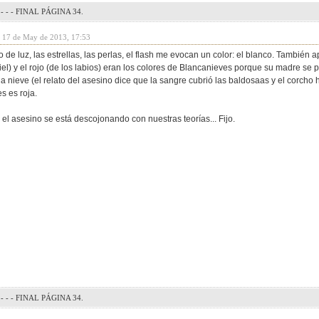
- - - FINAL PÁGINA 34.
y 17 de May de 2013, 17:53
 de luz, las estrellas, las perlas, el flash me evocan un color: el blanco. También apa
piel) y el rojo (de los labios) eran los colores de Blancanieves porque su madre s
la nieve (el relato del asesino dice que la sangre cubrió las baldosaas y el corch
s es roja.
 el asesino se está descojonando con nuestras teorías... Fijo.
- - - FINAL PÁGINA 34.