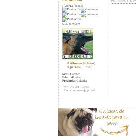
Publicado: Frida
¡Adicto Total!
6237 mensajes
0 Albumes
(0 fotos)
0 perros
(0 fotos)
Sexo:
Hombre
Edad:
47 años
Provincia:
Čukotka
Ver ficha del usuario
Enviar un mensaje privado