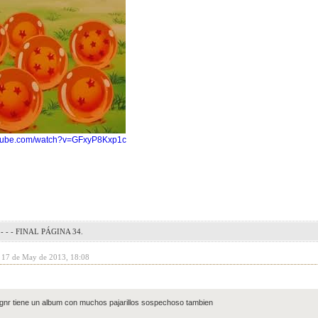
utube.com/watch?v=GFxyP8Kxp1c
- - - FINAL PÁGINA 34.
y 17 de May de 2013, 18:08
gnr tiene un album con muchos pajarillos sospechoso tambien