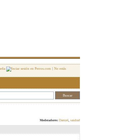
seña
|
No estás
Responder
Moderadores:
Damzel
,
sandrarf