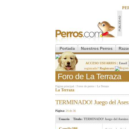
PE
Portada
Nuestros Perros
Raza
ACCESO USUARIOS |
Email
registrado?
Regístrate
Foro de La Terraza
Página principal
/
Foros de perros
/
La Terraza
La Terraza
TERMINADO! Juego del Asesi
Página:
24 de 36
Usuario
Titulo:
TERMINADO! Juego del Asesino 
Camilo386