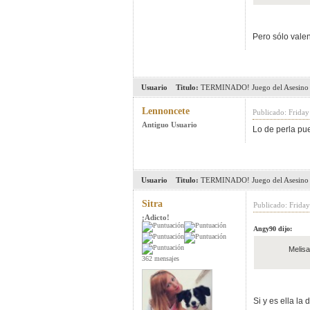
Pero sólo valen
Usuario
Titulo:
TERMINADO! Juego del Asesino 
Lennoncete
Publicado: Frida
Antiguo Usuario
Lo de perla pue
Usuario
Titulo:
TERMINADO! Juego del Asesino 
Sitra
Publicado: Frida
¡Adicto!
Angy90 dijo:
Melisa
362 mensajes
Si y es ella la