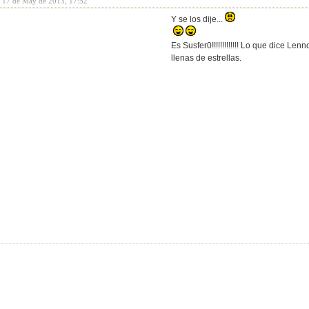
y 17 de May de 2013, 17:52
Y se los dije...
Es Susfer0!!!!!!!!!!!!! Lo que dice Le
llenas de estrellas.