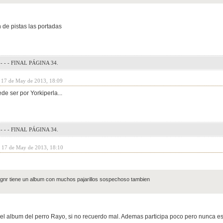
 de pistas las portadas
- - - FINAL PÁGINA 34.
y 17 de May de 2013, 18:09
de ser por Yorkiperla...
- - - FINAL PÁGINA 34.
y 17 de May de 2013, 18:10
gnr tiene un album con muchos pajarillos sospechoso tambien
 del album del perro Rayo, si no recuerdo mal. Ademas participa poco pero nunca es