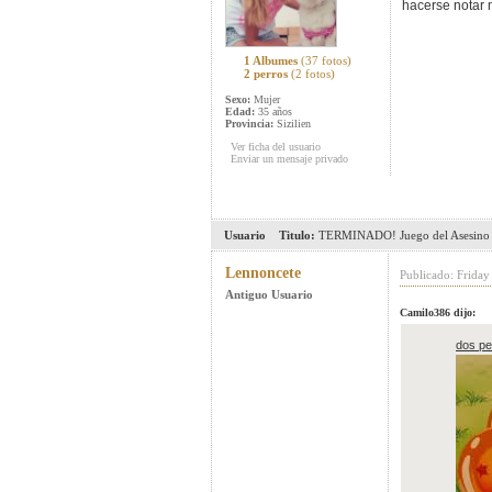
hacerse notar 
1 Albumes
(37 fotos)
2 perros
(2 fotos)
Sexo:
Mujer
Edad:
35 años
Provincia:
Sizilien
Ver ficha del usuario
Enviar un mensaje privado
Usuario
Titulo:
TERMINADO! Juego del Asesino 
Lennoncete
Publicado: Frida
Antiguo Usuario
Camilo386 dijo:
dos pe