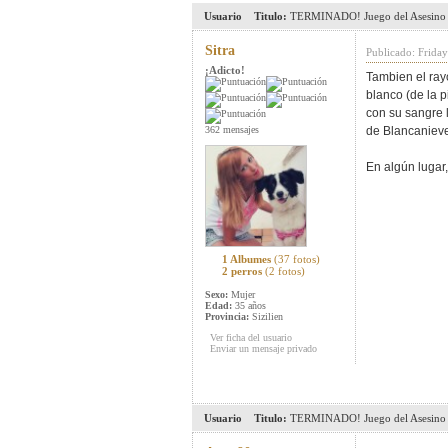
Usuario
Titulo:
TERMINADO! Juego del Asesino 
Sitra
Publicado: Frida
¡Adicto!
Tambien el rayo
blanco (de la 
con su sangre 
362 mensajes
de Blancanieve
En algún lugar,
1 Albumes
(37 fotos)
2 perros
(2 fotos)
Sexo:
Mujer
Edad:
35 años
Provincia:
Sizilien
Ver ficha del usuario
Enviar un mensaje privado
Usuario
Titulo:
TERMINADO! Juego del Asesino 