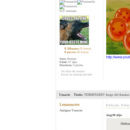
6237 mensajes
0 Albumes
(0 fotos)
0 perros
(0 fotos)
http://www.yo
Sexo:
Hombre
Edad:
47 años
Provincia:
Čukotka
Ver ficha del usuario
Enviar un mensaje privado
Usuario
Titulo:
TERMINADO! Juego del Asesino 
Lennoncete
Publicado: Frida
Antiguo Usuario
Angy90 dijo:
Melisa