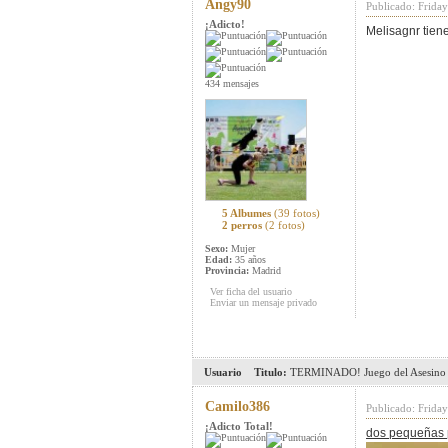
Angy90
Publicado: Frida
¡Adicto!
Melisagnr tien
434 mensajes
5 Albumes
(39 fotos)
2 perros
(2 fotos)
Sexo:
Mujer
Edad:
35 años
Provincia:
Madrid
Ver ficha del usuario
Enviar un mensaje privado
Usuario
Titulo:
TERMINADO! Juego del Asesino 
Camilo386
Publicado: Frida
¡Adicto Total!
dos pequeñas p