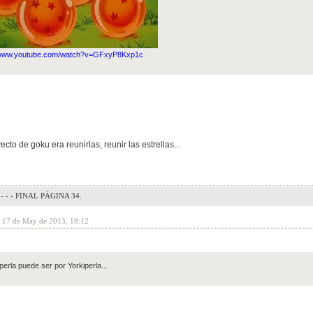
//www.youtube.com/watch?v=GFxyP8Kxp1c
cto de goku era reunirlas, reunir las estrellas...
- - - FINAL PÁGINA 34.
y 17 de May de 2013, 18:12
perla puede ser por Yorkiperla...