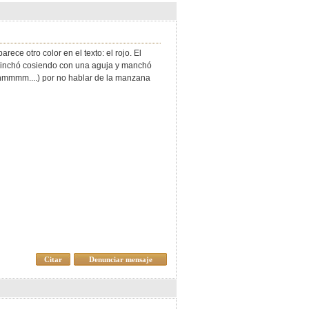
rece otro color en el texto: el rojo. El
e pinchó cosiendo con una aguja y manchó
o hmmmm....) por no hablar de la manzana
Citar
Denunciar mensaje