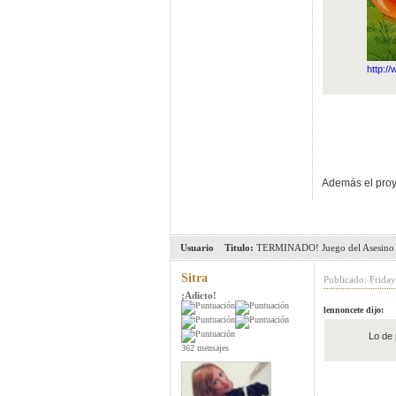
http:
Además el proye
Usuario
Titulo:
TERMINADO! Juego del Asesino 
Sitra
Publicado: Frida
¡Adicto!
lennoncete dijo:
Lo de 
362 mensajes