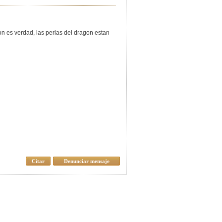
nnon es verdad, las perlas del dragon estan
Citar
Denunciar mensaje