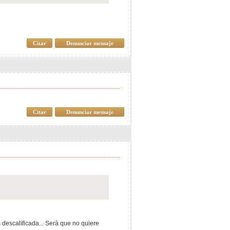
Citar
Denunciar mensaje
Citar
Denunciar mensaje
 descalificada... Será que no quiere