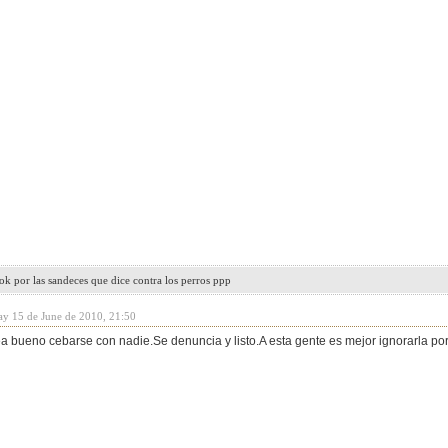
k por las sandeces que dice contra los perros ppp
ay 15 de June de 2010, 21:50
a bueno cebarse con nadie.Se denuncia y listo.A esta gente es mejor ignorarla p