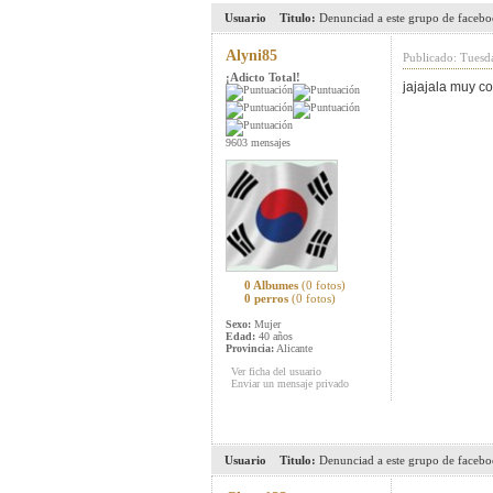
Usuario
Titulo:
Denunciad a este grupo de faceboo
Alyni85
Publicado: Tuesd
¡Adicto Total!
jajajala muy c
9603 mensajes
0 Albumes
(0 fotos)
0 perros
(0 fotos)
Sexo:
Mujer
Edad:
40 años
Provincia:
Alicante
Ver ficha del usuario
Enviar un mensaje privado
Usuario
Titulo:
Denunciad a este grupo de faceboo