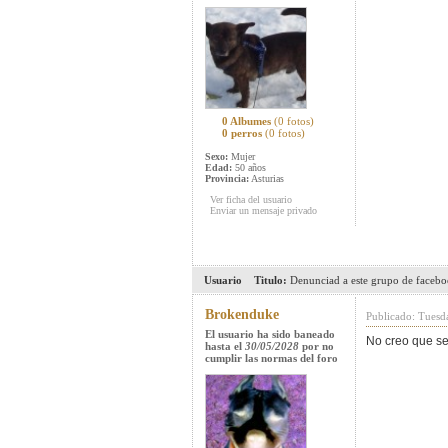
0 Albumes
(0 fotos)
0 perros
(0 fotos)
Sexo:
Mujer
Edad:
50 años
Provincia:
Asturias
Ver ficha del usuario
Enviar un mensaje privado
Usuario
Titulo:
Denunciad a este grupo de faceboo
Brokenduke
Publicado: Tuesd
El usuario ha sido baneado
No creo que se
hasta el
30/05/2028
por no
cumplir las normas del foro