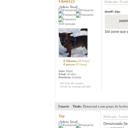
Chese123
Publicado: Tuesd
¡Adicto Total!
alyni85 dijo:
jajaja
3410 mensajes
Siiii pone que 
0 Albumes
(0 fotos)
0 perros
(0 fotos)
Sexo:
Mujer
Edad:
50 años
Provincia:
Asturias
Ver ficha del usuario
Enviar un mensaje privado
Usuario
Titulo:
Denunciad a este grupo de faceboo
Tay
Publicado: Tuesda
¡Adicto Total!
Denunciado.Se 