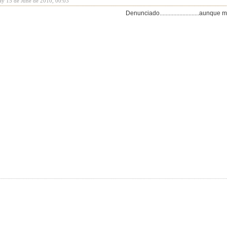
ay 15 de June de 2010, 00:03
Denunciado..........................aunq