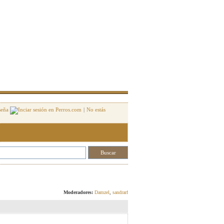
seña
|
No estás
Responder
Moderadores:
Damzel
,
sandrarf