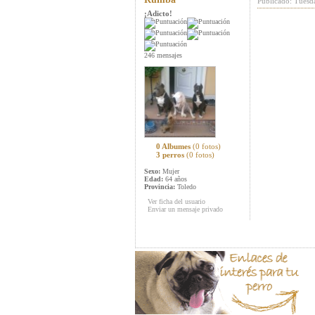
Publicado: Tuesd
¡Adicto!
246 mensajes
0 Albumes
(0 fotos)
3 perros
(0 fotos)
Sexo:
Mujer
Edad:
64 años
Provincia:
Toledo
Ver ficha del usuario
Enviar un mensaje privado