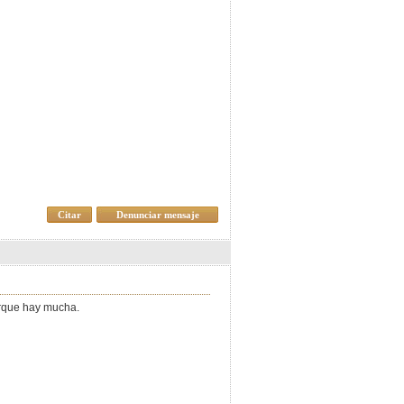
Citar
Denunciar mensaje
orque hay mucha.