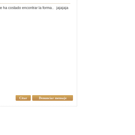
ue me ha costado encontrar la forma.. jajajaja
Citar
Denunciar mensaje