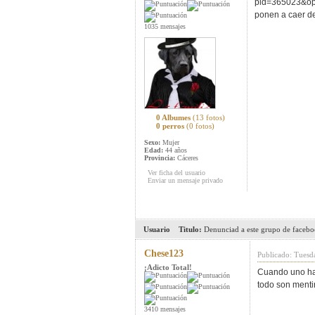
pid=365023&op
ponen a caer de 
1035 mensajes
0 Albumes
(13 fotos)
0 perros
(0 fotos)
Sexo:
Mujer
Edad:
44 años
Provincia:
Cáceres
Ver ficha del usuario
Enviar un mensaje privado
Usuario
Titulo:
Denunciad a este grupo de faceboo
Chese123
Publicado: Tuesd
¡Adicto Total!
Cuando uno hac
todo son menti
3410 mensajes