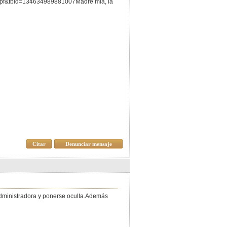
f&fbid=134634989881007Madre mía, la
Citar
Denunciar mensaje
dministradora y ponerse oculta.Además