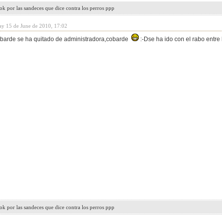
k por las sandeces que dice contra los perros ppp
ay 15 de June de 2010, 17:02
obarde se ha quitado de administradora,cobarde
:-Dse ha ido con el rabo entre
k por las sandeces que dice contra los perros ppp