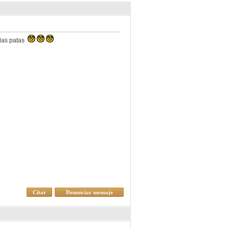
 las patas
Citar
Denunciar mensaje