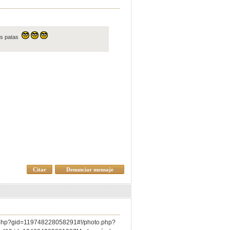
las patas
Citar
Denunciar mensaje
up.php?gid=119748228058291#!/photo.php?