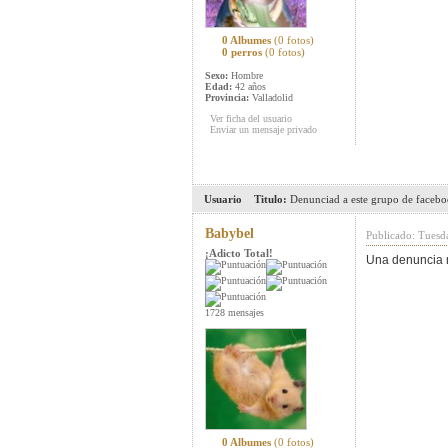
0 Albumes
(0 fotos)
0 perros
(0 fotos)
Sexo:
Hombre
Edad:
42 años
Provincia:
Valladolid
Ver ficha del usuario
Enviar un mensaje privado
Usuario
Titulo:
Denunciad a este grupo de faceboo
Babybel
Publicado: Tuesd
¡Adicto Total!
Una denuncia 
1728 mensajes
0 Albumes
(0 fotos)