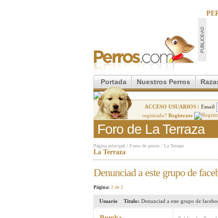
PE
Portada
Nuestros Perros
Raza
ACCESO USUARIOS |
Email
registrado?
Regístrate
Foro de La Terraza
Página principal
/
Foros de perros
/
La Terraza
La Terraza
Denunciad a este grupo de faceb
Página:
2 de 2
Usuario
Titulo:
Denunciad a este grupo de faceboo
Rumba