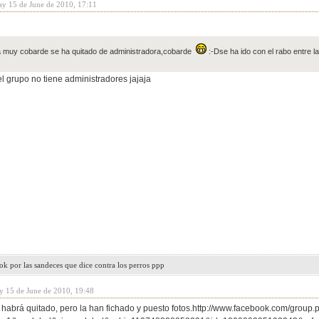
ay 15 de June de 2010, 17:11
la muy cobarde se ha quitado de administradora,cobarde
:-Dse ha ido con el rabo entre 
el grupo no tiene administradores jajaja
k por las sandeces que dice contra los perros ppp
y 15 de June de 2010, 19:48
habrá quitado, pero la han fichado y puesto fotos.http://www.facebook.com/gro