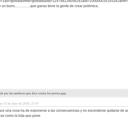
=1&o=global&view=global&subj=119748228058291&id=100000035193342&ref=p
un burro..................que ganas tiene la gente de crear polémica.
k por las sandeces que dice contra los perros ppp
ay 15 de June de 2010, 21:47
e una cosa ha de exponerse a las consecuencias y no esconderse quitarse de a
ras como la lista que pone.