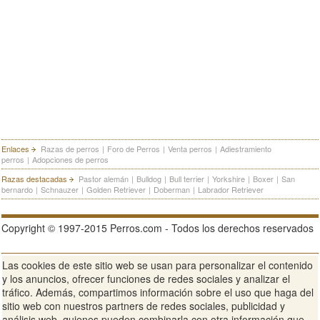
Enlaces
Razas de perros
|
Foro de Perros
|
Venta perros
|
Adiestramiento
perros
|
Adopciones de perros
Razas destacadas
Pastor alemán
|
Bulldog
|
Bull terrier
|
Yorkshire
|
Boxer
|
San
bernardo
|
Schnauzer
|
Golden Retriever
|
Doberman
|
Labrador Retriever
Copyright © 1997-2015 Perros.com - Todos los derechos reservados
Las cookies de este sitio web se usan para personalizar el contenido
Publicidad en Perros.com
|
Contacte
|
Aviso Legal
|
Política de
y los anuncios, ofrecer funciones de redes sociales y analizar el
privacidad
|
Condiciones de uso
tráfico. Además, compartimos información sobre el uso que haga del
sitio web con nuestros partners de redes sociales, publicidad y
Ver sitio web completo
análisis web, quienes pueden combinarla con otra información que