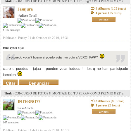
Titulo:
CONCURSO DE FOTOS !! MONTAJE DE TU PERR@ COMO PREMIO !! (2º c.
pag. 8)(3r c. pag. 11)(4º c. pag. 15)(5º c. pag.18)
4 Albumes
(103 fotos)
Jesujura
1 perros
(15 fotos)
¡Adicto Total!
ver mas
1106 mensajes
Publicado: Friday 01 de October de 2010, 16:31
tamiiYyaco dijo:
yo puedo votar? bueno si puedo votar, yo voto a VEROHAPPY
claro q puedes jajaa pueden votar todoos !! los q no han participado
tambien
Citar
Denunciar
mensaje
Titulo:
CONCURSO DE FOTOS !! MONTAJE DE TU PERR@ COMO PREMIO !! (2º c.
pag. 8)(3r c. pag. 11)(4º c. pag. 15)(5º c. pag.18)
8 Albumes
(89 fotos)
INTERNO77
1 perros
(2 fotos)
Casi Adicto
ver mas
167 mensajes
Publicado: Friday 01 de October de 2010, 18:13