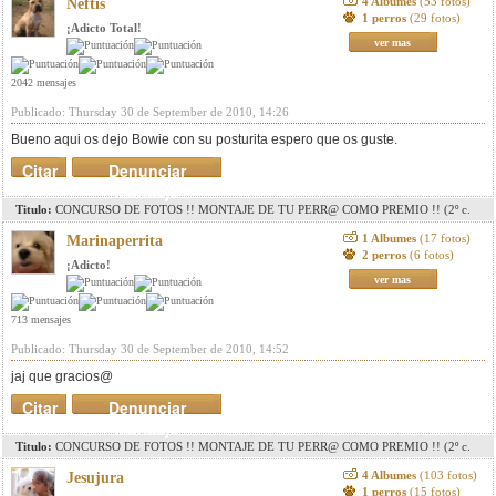
4 Albumes
(53 fotos)
Neftis
1 perros
(29 fotos)
¡Adicto Total!
ver mas
2042 mensajes
Publicado: Thursday 30 de September de 2010, 14:26
Bueno aqui os dejo Bowie con su posturita espero que os guste.
Citar
Denunciar
mensaje
Titulo:
CONCURSO DE FOTOS !! MONTAJE DE TU PERR@ COMO PREMIO !! (2º c.
pag. 8)(3r c. pag. 11)(4º c. pag. 15)(5º c. pag.18)
1 Albumes
(17 fotos)
Marinaperrita
2 perros
(6 fotos)
¡Adicto!
ver mas
713 mensajes
Publicado: Thursday 30 de September de 2010, 14:52
jaj que gracios@
Citar
Denunciar
mensaje
Titulo:
CONCURSO DE FOTOS !! MONTAJE DE TU PERR@ COMO PREMIO !! (2º c.
pag. 8)(3r c. pag. 11)(4º c. pag. 15)(5º c. pag.18)
4 Albumes
(103 fotos)
Jesujura
1 perros
(15 fotos)