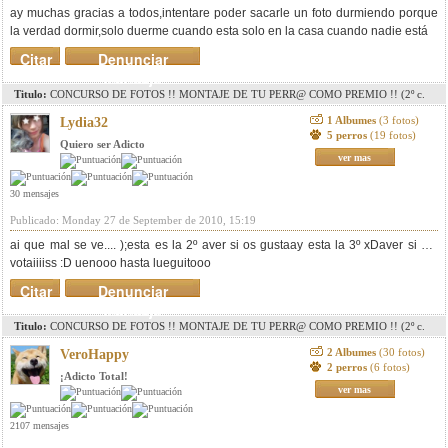
ay muchas gracias a todos,intentare poder sacarle un foto durmiendo porque
la verdad dormir,solo duerme cuando esta solo en la casa cuando nadie está
Citar
Denunciar
mensaje
Titulo:
CONCURSO DE FOTOS !! MONTAJE DE TU PERR@ COMO PREMIO !! (2º c.
pag. 8)(3r c. pag. 11)(4º c. pag. 15)(5º c. pag.18)
1 Albumes
(3 fotos)
Lydia32
5 perros
(19 fotos)
Quiero ser Adicto
ver mas
30 mensajes
Publicado: Monday 27 de September de 2010, 15:19
ai que mal se ve.... );
esta es la 2º aver si os gustaa
y esta la 3º xDaver si me
votaiiiiss :D uenooo hasta lueguitooo
Citar
Denunciar
mensaje
Titulo:
CONCURSO DE FOTOS !! MONTAJE DE TU PERR@ COMO PREMIO !! (2º c.
pag. 8)(3r c. pag. 11)(4º c. pag. 15)(5º c. pag.18)
2 Albumes
(30 fotos)
VeroHappy
2 perros
(6 fotos)
¡Adicto Total!
ver mas
2107 mensajes