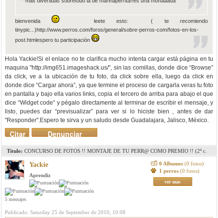
mas divertidas sobretodo la de marinaperrita!!es una monaaada
bienvenida
leete esto: ( te recomiendo
tinypic...)http://www.perros.com/foros/general/sobre-perros-com/fotos-en-los-
post.htmlespero tu participación
Hola Yackie!Si el enlace no te clarifica mucho intenta cargar está página en tu
maquina "http://img651.imageshack.us/", sin las comillas, donde dice “Browse”
da click, ve a la ubicación de tu foto, da click sobre ella, luego da click en
donde dice “Cargar ahora”, ya que termine el proceso de cargarla veras tu foto
en pantalla y bajo ella varios links, copia el tercero de arriba para abajo el que
dice “Widget code” y pégalo directamente al terminar de escribir el mensaje, y
listo, puedes dar “previsualizar” para ver si lo hiciste bien , antes de dar
"Responder".Espero te sirva y un saludo desde Guadalajara, Jalisco, México.
Citar
Denunciar
mensaje
Titulo:
CONCURSO DE FOTOS !! MONTAJE DE TU PERR@ COMO PREMIO !! (2º c.
pag. 8)(3r c. pag. 11)(4º c. pag. 15)(5º c. pag.18)
0 Albumes
(0 fotos)
Yackie
1 perros
(0 fotos)
Aprendiz
ver mas
5 mensajes
Publicado: Saturday 25 de September de 2010, 10:08