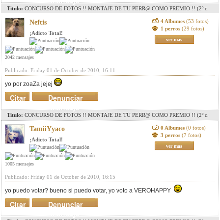
mensaje
Titulo:
CONCURSO DE FOTOS !! MONTAJE DE TU PERR@ COMO PREMIO !! (2º c.
pag. 8)(3r c. pag. 11)(4º c. pag. 15)(5º c. pag.18)
4 Albumes
(53 fotos)
Neftis
1 perros
(29 fotos)
¡Adicto Total!
ver mas
2042 mensajes
Publicado: Friday 01 de October de 2010, 16:11
yo por zoaZa jejej
Citar
Denunciar
mensaje
Titulo:
CONCURSO DE FOTOS !! MONTAJE DE TU PERR@ COMO PREMIO !! (2º c.
pag. 8)(3r c. pag. 11)(4º c. pag. 15)(5º c. pag.18)
0 Albumes
(0 fotos)
TamiiYyaco
3 perros
(7 fotos)
¡Adicto Total!
ver mas
1005 mensajes
Publicado: Friday 01 de October de 2010, 16:15
yo puedo votar? bueno si puedo votar, yo voto a VEROHAPPY
Citar
Denunciar
mensaje