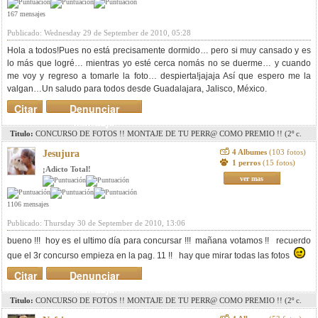
167 mensajes
Publicado: Wednesday 29 de September de 2010, 05:28
Hola a todos!Pues no está precisamente dormido… pero si muy cansado y es
lo más que logré… mientras yo esté cerca nomás no se duerme… y cuando
me voy y regreso a tomarle la foto… despierta!jajaja Así que espero me la
valgan…Un saludo para todos desde Guadalajara, Jalisco, México.
Citar
Denunciar
mensaje
Titulo:
CONCURSO DE FOTOS !! MONTAJE DE TU PERR@ COMO PREMIO !! (2º c.
pag. 8)(3r c. pag. 11)(4º c. pag. 15)(5º c. pag.18)
4 Albumes
(103 fotos)
Jesujura
1 perros
(15 fotos)
¡Adicto Total!
ver mas
1106 mensajes
Publicado: Thursday 30 de September de 2010, 13:06
bueno !!! hoy es el ultimo día para concursar !!! mañana votamos !! recuerdo
que el 3r concurso empieza en la pag. 11 !! hay que mirar todas las fotos
Citar
Denunciar
mensaje
Titulo:
CONCURSO DE FOTOS !! MONTAJE DE TU PERR@ COMO PREMIO !! (2º c.
pag. 8)(3r c. pag. 11)(4º c. pag. 15)(5º c. pag.18)