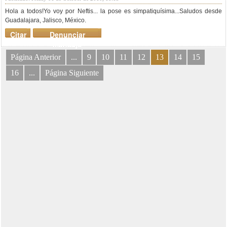
Hola a todos!Yo voy por Neftis... la pose es simpatiquísima...Saludos desde
Guadalajara, Jalisco, México.
Citar
Denunciar
mensaje
Página Anterior
...
9
10
11
12
13
14
15
16
...
Página Siguiente