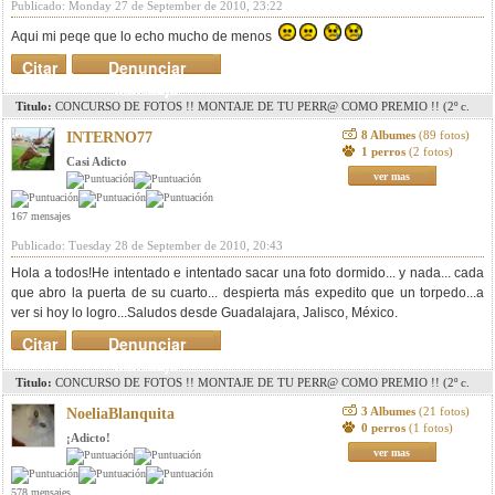
Publicado: Monday 27 de September de 2010, 23:22
Aqui mi peqe que lo echo mucho de menos
Citar
Denunciar
mensaje
Titulo:
CONCURSO DE FOTOS !! MONTAJE DE TU PERR@ COMO PREMIO !! (2º c.
pag. 8)(3r c. pag. 11)(4º c. pag. 15)(5º c. pag.18)
8 Albumes
(89 fotos)
INTERNO77
1 perros
(2 fotos)
Casi Adicto
ver mas
167 mensajes
Publicado: Tuesday 28 de September de 2010, 20:43
Hola a todos!He intentado e intentado sacar una foto dormido... y nada... cada
que abro la puerta de su cuarto... despierta más expedito que un torpedo...a
ver si hoy lo logro...Saludos desde Guadalajara, Jalisco, México.
Citar
Denunciar
mensaje
Titulo:
CONCURSO DE FOTOS !! MONTAJE DE TU PERR@ COMO PREMIO !! (2º c.
pag. 8)(3r c. pag. 11)(4º c. pag. 15)(5º c. pag.18)
3 Albumes
(21 fotos)
NoeliaBlanquita
0 perros
(1 fotos)
¡Adicto!
ver mas
578 mensajes