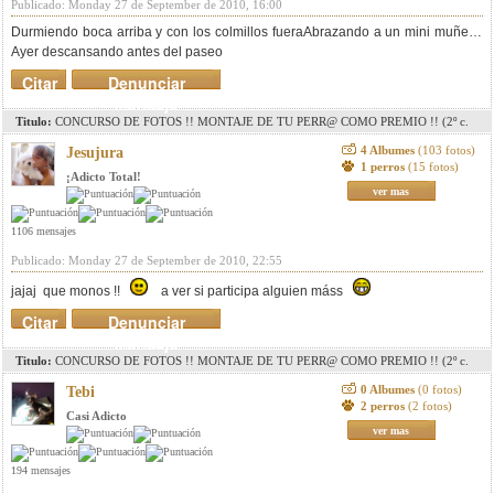
Publicado: Monday 27 de September de 2010, 16:00
Durmiendo boca arriba y con los colmillos fuera
Abrazando a un mini muñeco
Ayer descansando antes del paseo
Citar
Denunciar
mensaje
Titulo:
CONCURSO DE FOTOS !! MONTAJE DE TU PERR@ COMO PREMIO !! (2º c.
pag. 8)(3r c. pag. 11)(4º c. pag. 15)(5º c. pag.18)
4 Albumes
(103 fotos)
Jesujura
1 perros
(15 fotos)
¡Adicto Total!
ver mas
1106 mensajes
Publicado: Monday 27 de September de 2010, 22:55
jajaj que monos !!
a ver si participa alguien máss
Citar
Denunciar
mensaje
Titulo:
CONCURSO DE FOTOS !! MONTAJE DE TU PERR@ COMO PREMIO !! (2º c.
pag. 8)(3r c. pag. 11)(4º c. pag. 15)(5º c. pag.18)
0 Albumes
(0 fotos)
Tebi
2 perros
(2 fotos)
Casi Adicto
ver mas
194 mensajes