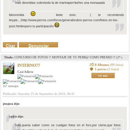
mas divertidas sobretodo la de marinaperrita!!es una monaaada
bienvenida
leete esto: ( te recomiendo
tinypic...)http://www.perros.com/foros/general/sobre-perros-com/fotos-en-los-
post.htmlespero tu participación
Citar
Denunciar
mensaje
Titulo:
CONCURSO DE FOTOS !! MONTAJE DE TU PERR@ COMO PREMIO !! (2º c.
pag. 8)(3r c. pag. 11)(4º c. pag. 15)(5º c. pag.18)
8 Albumes
(89 fotos)
INTERNO77
1 perros
(2 fotos)
Casi Adicto
ver mas
167 mensajes
Publicado: Saturday 25 de September de 2010, 06:41
jesujura dijo:
yackie dijo:
hola,queria saber como se cuelgan fotos en el foro,por cierto,que fotos