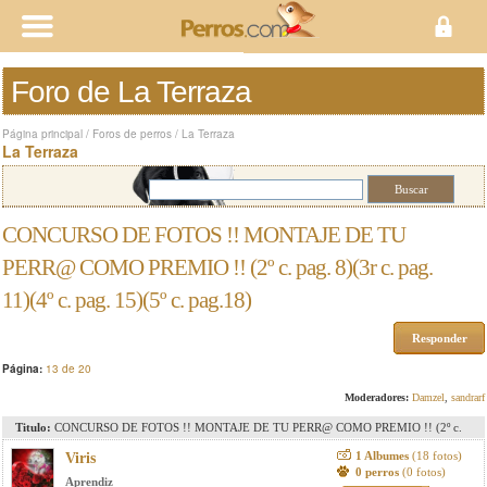
Foro de La Terraza
Página principal
/
Foros de perros
/
La Terraza
La Terraza
CONCURSO DE FOTOS !! MONTAJE DE TU
PERR@ COMO PREMIO !! (2º c. pag. 8)(3r c. pag.
11)(4º c. pag. 15)(5º c. pag.18)
Responder
Página:
13 de 20
Moderadores:
Damzel
,
sandrarf
Titulo:
CONCURSO DE FOTOS !! MONTAJE DE TU PERR@ COMO PREMIO !! (2º c.
pag. 8)(3r c. pag. 11)(4º c. pag. 15)(5º c. pag.18)
1 Albumes
(18 fotos)
Viris
0 perros
(0 fotos)
Aprendiz