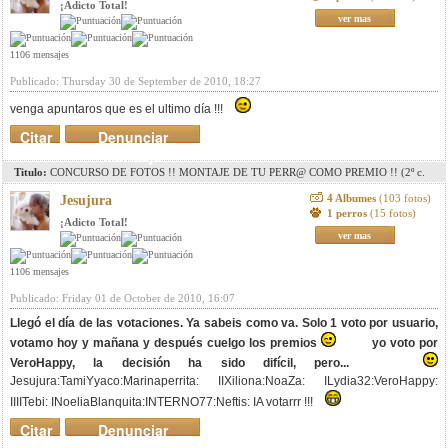
¡Adicto Total!
ver mas
1106 mensajes
Publicado: Thursday 30 de September de 2010, 18:27
venga apuntaros que es el ultimo día !!!
Citar
Denunciar
mensaje
Titulo:
CONCURSO DE FOTOS !! MONTAJE DE TU PERR@ COMO PREMIO !! (2º c.
pag. 8)(3r c. pag. 11)(4º c. pag. 15)(5º c. pag.18)
4 Albumes
(103 fotos)
Jesujura
1 perros
(15 fotos)
¡Adicto Total!
ver mas
1106 mensajes
Publicado: Friday 01 de October de 2010, 16:07
Llegó el día de las votaciones. Ya sabeis como va. Solo 1 voto por usuario,
votamo hoy y mañana y después cuelgo los premios
yo voto por
VeroHappy, la decisión ha sido difícil, pero...
Jesujura:TamiYyaco:Marinaperrita: IIXiliona:NoaZa: ILydia32:VeroHappy:
IIIITebi: INoeliaBlanquita:INTERNO77:Neftis: IA votarrr !!!
Citar
Denunciar