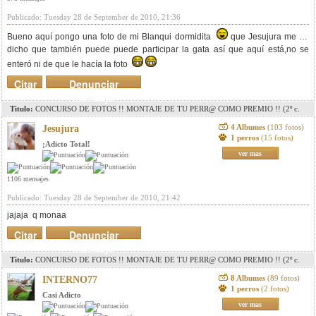
Publicado: Tuesday 28 de September de 2010, 21:36
Bueno aquí pongo una foto de mi Blanqui dormidita
que Jesujura me ha
dicho que también puede puede participar la gata así que aquí está,no se
enteró ni de que le hacía la foto
Citar
Denunciar
mensaje
Titulo:
CONCURSO DE FOTOS !! MONTAJE DE TU PERR@ COMO PREMIO !! (2º c.
pag. 8)(3r c. pag. 11)(4º c. pag. 15)(5º c. pag.18)
4 Albumes
(103 fotos)
Jesujura
1 perros
(15 fotos)
¡Adicto Total!
ver mas
1106 mensajes
Publicado: Tuesday 28 de September de 2010, 21:42
jajaja q monaa
Citar
Denunciar
mensaje
Titulo:
CONCURSO DE FOTOS !! MONTAJE DE TU PERR@ COMO PREMIO !! (2º c.
pag. 8)(3r c. pag. 11)(4º c. pag. 15)(5º c. pag.18)
8 Albumes
(89 fotos)
INTERNO77
1 perros
(2 fotos)
Casi Adicto
ver mas