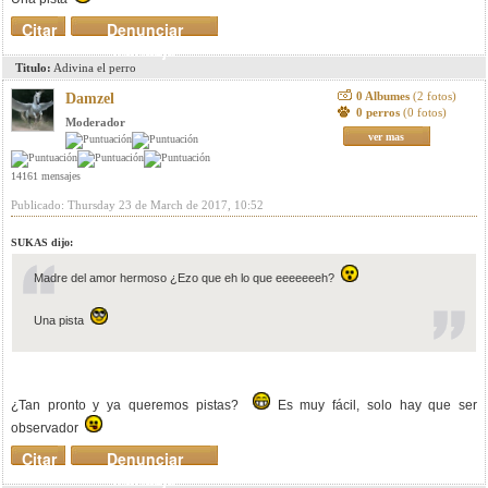
Citar
Denunciar
mensaje
Titulo:
Adivina el perro
0 Albumes
(2 fotos)
Damzel
0 perros
(0 fotos)
Moderador
ver mas
14161 mensajes
Publicado: Thursday 23 de March de 2017, 10:52
SUKAS dijo:
Madre del amor hermoso ¿Ezo que eh lo que eeeeeeeh?
Una pista
¿Tan pronto y ya queremos pistas?
Es muy fácil, solo hay que ser
observador
Citar
Denunciar
mensaje