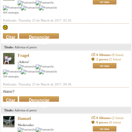
ver mas
604 mensajes
Publicado: Thursday 23 de March de 2017, 02:20
Citar
Denunciar
mensaje
Titulo:
Adivina el perro
0 Albumes
(0 fotos)
Fragel
2 perros
(2 fotos)
¡Adicto!
ver mas
594 mensajes
Publicado: Thursday 23 de March de 2017, 09:36
Alano?
Citar
Denunciar
mensaje
Titulo:
Adivina el perro
0 Albumes
(2 fotos)
Damzel
0 perros
(0 fotos)
Moderador
ver mas