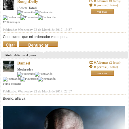
0 Albumes
(0 fotos)
RoughDolly
0 perros
(0 fotos)
¡Adicto Total!
ver mas
1238 mensajes
Publicado: Wednesday 22 de March de 2017, 19:37
Cedo turno, que mi ordenador va de pena
Citar
Denunciar
mensaje
Titulo:
Adivina el perro
0 Albumes
(2 fotos)
Damzel
0 perros
(0 fotos)
Moderador
ver mas
14161 mensajes
Publicado: Wednesday 22 de March de 2017, 22:57
Bueno, allá va: