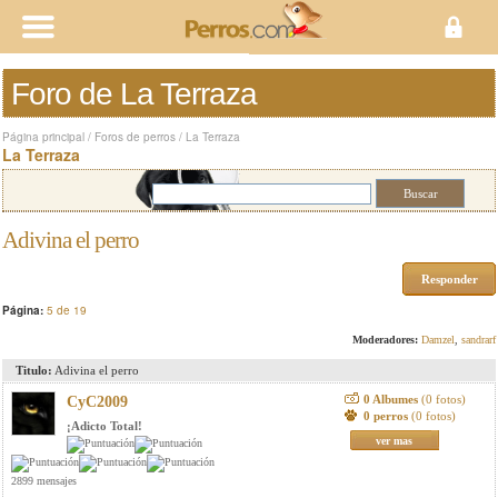
Foro de La Terraza
Página principal
/
Foros de perros
/
La Terraza
La Terraza
Adivina el perro
Responder
Página:
5 de 19
Moderadores:
Damzel
,
sandrarf
Titulo:
Adivina el perro
0 Albumes
(0 fotos)
CyC2009
0 perros
(0 fotos)
¡Adicto Total!
ver mas
2899 mensajes