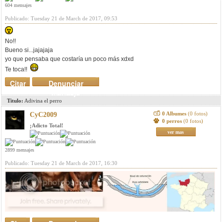
604 mensajes
Publicado: Tuesday 21 de March de 2017, 09:53
No!!
Bueno si...jajajaja
yo que pensaba que costaría un poco más xdxd
Te toca!!
Citar
Denunciar
mensaje
Titulo:
Adivina el perro
0 Albumes
(0 fotos)
CyC2009
0 perros
(0 fotos)
¡Adicto Total!
ver mas
2899 mensajes
Publicado: Tuesday 21 de March de 2017, 16:30