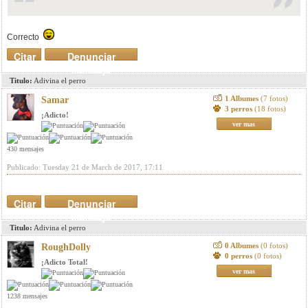
Correcto
Citar
Denunciar
mensaje
Titulo:
Adivina el perro
1 Albumes
(7 fotos)
Samar
3 perros
(18 fotos)
¡Adicto!
ver mas
430 mensajes
Publicado: Tuesday 21 de March de 2017, 17:11
Citar
Denunciar
mensaje
Titulo:
Adivina el perro
0 Albumes
(0 fotos)
RoughDolly
0 perros
(0 fotos)
¡Adicto Total!
ver mas
1238 mensajes