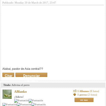
Publicado: Monday 20 de March de 2017, 23:47
Alabai, pastor de Asia central??
Citar
Denunciar
mensaje
Titulo:
Adivina el perro
1 Albumes
(8 fotos)
ABlanko
1 perros
(2 fotos)
¡Adicto!
ver mas