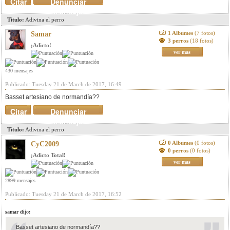
Citar
Denunciar
mensaje
Titulo:
Adivina el perro
1 Albumes
(7 fotos)
Samar
3 perros
(18 fotos)
¡Adicto!
ver mas
430 mensajes
Publicado: Tuesday 21 de March de 2017, 16:49
Basset artesiano de normandía??
Citar
Denunciar
mensaje
Titulo:
Adivina el perro
0 Albumes
(0 fotos)
CyC2009
0 perros
(0 fotos)
¡Adicto Total!
ver mas
2899 mensajes
Publicado: Tuesday 21 de March de 2017, 16:52
samar dijo:
Basset artesiano de normandía??