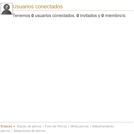
Usuarios conectados
Tenemos
0
usuarios conectados.
0
invitados y
0
miembro/s:
Enlaces
Razas de perros
|
Foro de Perros
|
Venta perros
|
Adiestramiento
perros
|
Adopciones de perros