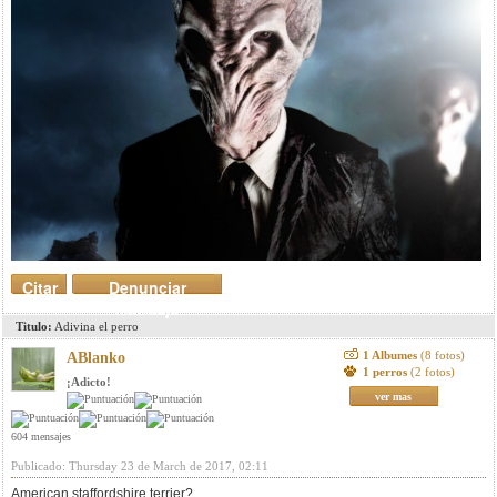
Citar
Denunciar
mensaje
Titulo:
Adivina el perro
1 Albumes
(8 fotos)
ABlanko
1 perros
(2 fotos)
¡Adicto!
ver mas
604 mensajes
Publicado: Thursday 23 de March de 2017, 02:11
American staffordshire terrier?