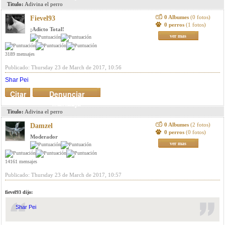
Titulo:
Adivina el perro
0 Albumes
(0 fotos)
Fievel93
0 perros
(1 fotos)
¡Adicto Total!
ver mas
3189 mensajes
Publicado: Thursday 23 de March de 2017, 10:56
Shar Pei
Citar
Denunciar
mensaje
Titulo:
Adivina el perro
0 Albumes
(2 fotos)
Damzel
0 perros
(0 fotos)
Moderador
ver mas
14161 mensajes
Publicado: Thursday 23 de March de 2017, 10:57
fievel93 dijo:
Shar Pei