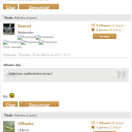
Citar
Denunciar
mensaje
Titulo:
Adivina el perro
0 Albumes
(2 fotos)
Damzel
0 perros
(0 fotos)
Moderador
ver mas
14161 mensajes
Publicado: Thursday 23 de March de 2017, 02:17
ABlanko dijo:
American staffordshire terrier?
No
Citar
Denunciar
mensaje
Titulo:
Adivina el perro
1 Albumes
(8 fotos)
ABlanko
1 perros
(2 fotos)
¡Adicto!