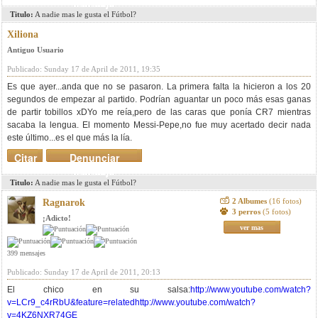
mensaje
Titulo:
A nadie mas le gusta el Fútbol?
Xiliona
Antiguo Usuario
Publicado: Sunday 17 de April de 2011, 19:35
Es que ayer...anda que no se pasaron. La primera falta la hicieron a los 20
segundos de empezar al partido. Podrían aguantar un poco más esas ganas
de partir tobillos xDYo me reía,pero de las caras que ponía CR7 mientras
sacaba la lengua. El momento Messi-Pepe,no fue muy acertado decir nada
este último...es el que más la lía.
Citar
Denunciar
mensaje
Titulo:
A nadie mas le gusta el Fútbol?
2 Albumes
(16 fotos)
Ragnarok
3 perros
(5 fotos)
¡Adicto!
ver mas
399 mensajes
Publicado: Sunday 17 de April de 2011, 20:13
El chico en su salsa:
http://www.youtube.com/watch?
v=LCr9_c4rRbU&feature=related
http://www.youtube.com/watch?
v=4KZ6NXR74GE