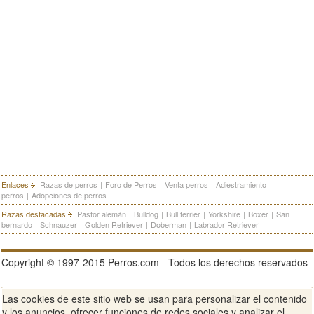
Enlaces
Razas de perros
|
Foro de Perros
|
Venta perros
|
Adiestramiento
perros
|
Adopciones de perros
Razas destacadas
Pastor alemán
|
Bulldog
|
Bull terrier
|
Yorkshire
|
Boxer
|
San
bernardo
|
Schnauzer
|
Golden Retriever
|
Doberman
|
Labrador Retriever
Copyright © 1997-2015 Perros.com - Todos los derechos reservados
Las cookies de este sitio web se usan para personalizar el contenido
Publicidad en Perros.com
|
Contacte
|
Aviso Legal
|
Política de
y los anuncios, ofrecer funciones de redes sociales y analizar el
privacidad
|
Condiciones de uso