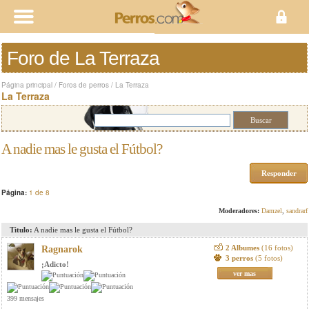
Foro de La Terraza
Página principal
/
Foros de perros
/
La Terraza
La Terraza
A nadie mas le gusta el Fútbol?
Responder
Página:
1 de 8
Moderadores:
Damzel
,
sandrarf
Titulo:
A nadie mas le gusta el Fútbol?
2 Albumes
(16 fotos)
Ragnarok
3 perros
(5 fotos)
¡Adicto!
ver mas
399 mensajes