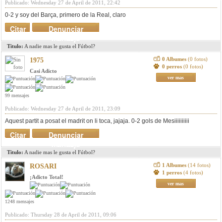
Publicado: Wednesday 27 de April de 2011, 22:42
0-2 y soy del Barça, primero de la Real, claro
Citar
Denunciar
mensaje
Titulo:
A nadie mas le gusta el Fútbol?
0 Albumes
(0 fotos)
1975
0 perros
(0 fotos)
Casi Adicto
ver mas
99 mensajes
Publicado: Wednesday 27 de April de 2011, 23:09
Aquest partit a posat el madrit on li toca, jajaja. 0-2 gols de Mesiiiiiiiiii
Citar
Denunciar
mensaje
Titulo:
A nadie mas le gusta el Fútbol?
1 Albumes
(14 fotos)
ROSARI
1 perros
(4 fotos)
¡Adicto Total!
ver mas
1248 mensajes
Publicado: Thursday 28 de April de 2011, 09:06