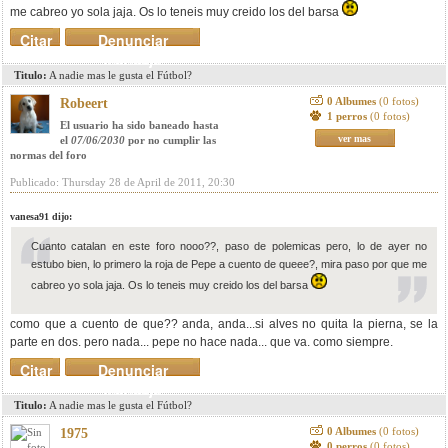
me cabreo yo sola jaja. Os lo teneis muy creido los del barsa
Citar
Denunciar
mensaje
Titulo:
A nadie mas le gusta el Fútbol?
0 Albumes
(0 fotos)
Robeert
1 perros
(0 fotos)
El usuario ha sido baneado hasta
ver mas
el
07/06/2030
por no cumplir las
normas del foro
Publicado: Thursday 28 de April de 2011, 20:30
vanesa91 dijo:
Cuanto catalan en este foro nooo??, paso de polemicas pero, lo de ayer no
estubo bien, lo primero la roja de Pepe a cuento de queee?, mira paso por que me
cabreo yo sola jaja. Os lo teneis muy creido los del barsa
como que a cuento de que?? anda, anda...si alves no quita la pierna, se la
parte en dos. pero nada... pepe no hace nada... que va. como siempre.
Citar
Denunciar
mensaje
Titulo:
A nadie mas le gusta el Fútbol?
0 Albumes
(0 fotos)
1975
0 perros
(0 fotos)