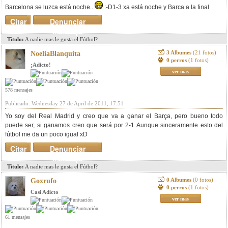
Barcelona se luzca está noche..
:-D1-3 xa está noche y Barca a la final
Citar
Denunciar
mensaje
Titulo:
A nadie mas le gusta el Fútbol?
3 Albumes
(21 fotos)
NoeliaBlanquita
0 perros
(1 fotos)
¡Adicto!
ver mas
578 mensajes
Publicado: Wednesday 27 de April de 2011, 17:51
Yo soy del Real Madrid y creo que va a ganar el Barça, pero bueno todo
puede ser, si ganamos creo que será por 2-1 Aunque sinceramente esto del
fútbol me da un poco igual xD
Citar
Denunciar
mensaje
Titulo:
A nadie mas le gusta el Fútbol?
0 Albumes
(0 fotos)
Goxrufo
0 perros
(1 fotos)
Casi Adicto
ver mas
61 mensajes