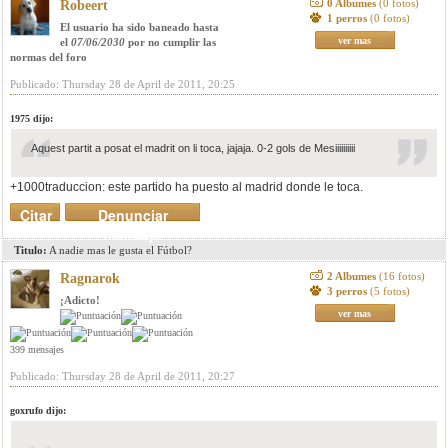
0 Albumes
(0 fotos)
Robeert
1 perros
(0 fotos)
El usuario ha sido baneado hasta
ver mas
el
07/06/2030
por no cumplir las
normas del foro
Publicado: Thursday 28 de April de 2011, 20:25
1975 dijo:
Aquest partit a posat el madrit on li toca, jajaja. 0-2 gols de Mesiiiiiiiiii
+1000traduccion: este partido ha puesto al madrid donde le toca.
Citar
Denunciar
mensaje
Titulo:
A nadie mas le gusta el Fútbol?
2 Albumes
(16 fotos)
Ragnarok
3 perros
(5 fotos)
¡Adicto!
ver mas
399 mensajes
Publicado: Thursday 28 de April de 2011, 20:27
goxrufo dijo: