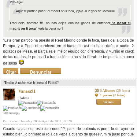
1975 dijo:
Aquest partit a posat el madrit on li toca, jajaja. 0-2 gols de Mesiiiiiiiiii
Traducelo, hombre !!! no nos dejes con las ganas de entender
"a posat el
madrit on li toca"
vale la pena no ?
"Este gran partido ha puesto al Real Madrid donde le toca, fuera de la Copa de
Europa, y a Pepe el carnicero en el banquillo así no hace daño a nadie, 2
golazos de Messi, el Barça es el mejor equipo con diferencia, y Muriño el crack
de las ruedas de prensa"La traducción no ha sido literal...le he puesto un poco
de salsa
Citar
Denunciar
mensaje
Titulo:
A nadie mas le gusta el Fútbol?
3 Albumes
(28 fotos)
Vanesa91
1 perros
(2 fotos)
¡Adicto!
ver mas
310 mensajes
Publicado: Thursday 28 de April de 2011, 20:28
Cuanto catalan en este foro nooo??, paso de polemicas pero, lo de ayer no
estubo bien, lo primero la roja de Pepe a cuento de queee?, mira paso por que