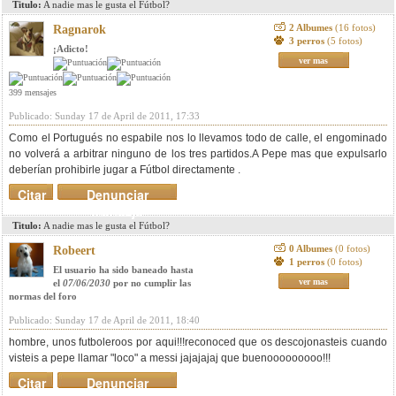
Titulo:
A nadie mas le gusta el Fútbol?
2 Albumes
(16 fotos)
Ragnarok
3 perros
(5 fotos)
¡Adicto!
ver mas
399 mensajes
Publicado: Sunday 17 de April de 2011, 17:33
Como el Portugués no espabile nos lo llevamos todo de calle, el engominado
no volverá a arbitrar ninguno de los tres partidos.A Pepe mas que expulsarlo
deberían prohibirle jugar a Fútbol directamente .
Citar
Denunciar
mensaje
Titulo:
A nadie mas le gusta el Fútbol?
0 Albumes
(0 fotos)
Robeert
1 perros
(0 fotos)
El usuario ha sido baneado hasta
ver mas
el
07/06/2030
por no cumplir las
normas del foro
Publicado: Sunday 17 de April de 2011, 18:40
hombre, unos futboleroos por aqui!!!reconoced que os descojonasteis cuando
visteis a pepe llamar "loco" a messi jajajajaj que buenooooooooo!!!
Citar
Denunciar