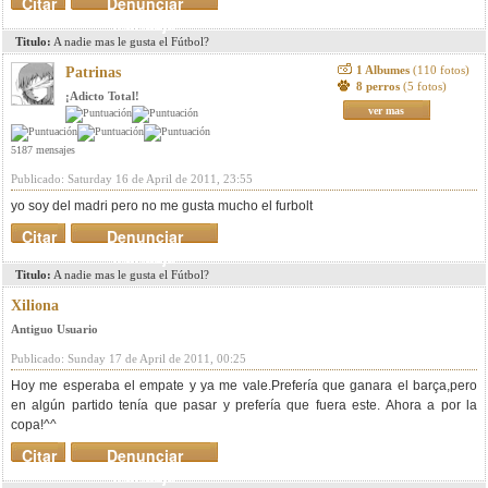
Citar
Denunciar
mensaje
Titulo:
A nadie mas le gusta el Fútbol?
1 Albumes
(110 fotos)
Patrinas
8 perros
(5 fotos)
¡Adicto Total!
ver mas
5187 mensajes
Publicado: Saturday 16 de April de 2011, 23:55
yo soy del madri pero no me gusta mucho el furbolt
Citar
Denunciar
mensaje
Titulo:
A nadie mas le gusta el Fútbol?
Xiliona
Antiguo Usuario
Publicado: Sunday 17 de April de 2011, 00:25
Hoy me esperaba el empate y ya me vale.Prefería que ganara el barça,pero
en algún partido tenía que pasar y prefería que fuera este. Ahora a por la
copa!^^
Citar
Denunciar
mensaje