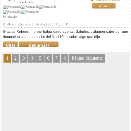
Casi Adicto
ver mas
99 mensajes
Publicado: Thursday 28 de April de 2011, 20:31
Gracias Robeert, no me habia dado cuenta. Saludos. ¿alguien sabe por que
denuncian a el entrenador del Madrit? es sobre algo que dijo.
Citar
Denunciar
mensaje
1
2
3
4
5
6
7
8
Página Siguiente