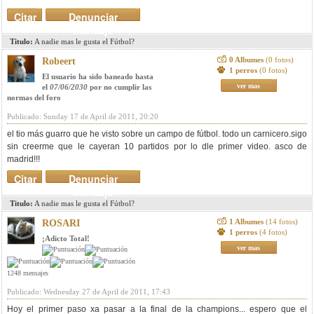
Citar
Denunciar
mensaje
Titulo:
A nadie mas le gusta el Fútbol?
0 Albumes
(0 fotos)
Robeert
1 perros
(0 fotos)
El usuario ha sido baneado hasta
ver mas
el
07/06/2030
por no cumplir las
normas del foro
Publicado: Sunday 17 de April de 2011, 20:20
el tio más guarro que he visto sobre un campo de fútbol. todo un carnicero.sigo
sin creerme que le cayeran 10 partidos por lo dle primer video. asco de
madrid!!!
Citar
Denunciar
mensaje
Titulo:
A nadie mas le gusta el Fútbol?
1 Albumes
(14 fotos)
ROSARI
1 perros
(4 fotos)
¡Adicto Total!
ver mas
1248 mensajes
Publicado: Wednesday 27 de April de 2011, 17:43
Hoy el primer paso xa pasar a la final de la champions... espero que el