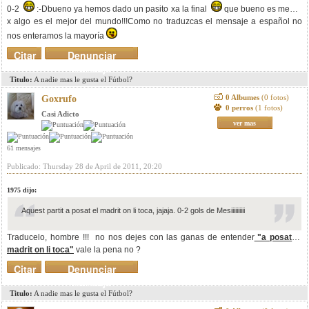
0-2
:-Dbueno ya hemos dado un pasito xa la final
que bueno es messi,
x algo es el mejor del mundo!!!Como no traduzcas el mensaje a español no
nos enteramos la mayoría
Citar
Denunciar
mensaje
Titulo:
A nadie mas le gusta el Fútbol?
0 Albumes
(0 fotos)
Goxrufo
0 perros
(1 fotos)
Casi Adicto
ver mas
61 mensajes
Publicado: Thursday 28 de April de 2011, 20:20
1975 dijo:
Aquest partit a posat el madrit on li toca, jajaja. 0-2 gols de Mesiiiiiiiiii
Traducelo, hombre !!! no nos dejes con las ganas de entender
"a posat el
madrit on li toca"
vale la pena no ?
Citar
Denunciar
mensaje
Titulo:
A nadie mas le gusta el Fútbol?