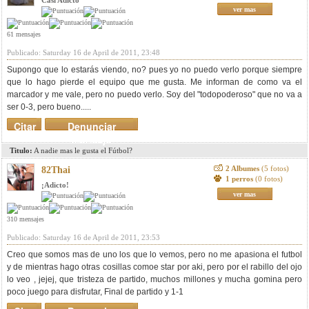
Casi Adicto
ver mas
61 mensajes
Publicado: Saturday 16 de April de 2011, 23:48
Supongo que lo estarás viendo, no? pues yo no puedo verlo porque siempre
que lo hago pierde el equipo que me gusta. Me informan de como va el
marcador y me vale, pero no puedo verlo. Soy del "todopoderoso" que no va a
ser 0-3, pero bueno.....
Citar
Denunciar
mensaje
Titulo:
A nadie mas le gusta el Fútbol?
2 Albumes
(5 fotos)
82Thai
1 perros
(0 fotos)
¡Adicto!
ver mas
310 mensajes
Publicado: Saturday 16 de April de 2011, 23:53
Creo que somos mas de uno los que lo vemos, pero no me apasiona el futbol
y de mientras hago otras cosillas comoe star por aki, pero por el rabillo del ojo
lo veo , jejej, que tristeza de partido, muchos millones y mucha gomina pero
poco juego para disfrutar, Final de partido y 1-1