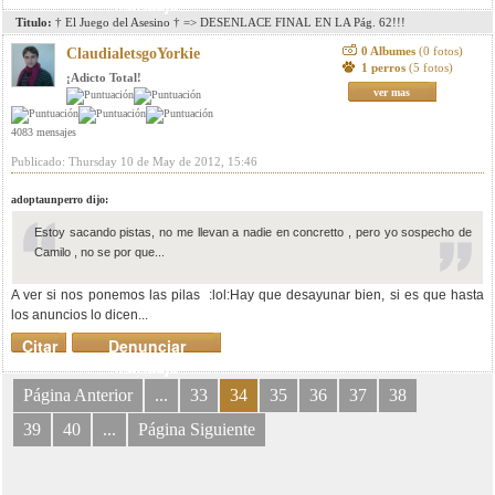
mensaje
Titulo:
† El Juego del Asesino † => DESENLACE FINAL EN LA Pág. 62!!!
0 Albumes
(0 fotos)
ClaudialetsgoYorkie
1 perros
(5 fotos)
¡Adicto Total!
ver mas
4083 mensajes
Publicado: Thursday 10 de May de 2012, 15:46
adoptaunperro dijo:
Estoy sacando pistas, no me llevan a nadie en concretto , pero yo sospecho de
Camilo , no se por que...
A ver si nos ponemos las pilas :lol:Hay que desayunar bien, si es que hasta
los anuncios lo dicen...
Citar
Denunciar
mensaje
Página Anterior
...
33
34
35
36
37
38
39
40
...
Página Siguiente