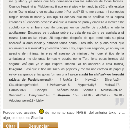
me gustan y ya sabes que hay demasiada cola los sábados de todas formas.
Cuando llegué vi a Midobemax tirada en el piso y tomando jaraBE y ella estaba
como 'Dame plata' y yo estaba como '¿Por qué? Si no me cantas, ni concedes
ningún deseo ni nada' y ella dijo 'Si deseas que no te apuñale en la espina
entonces sí, concedo deseos'. Así que la minina se para y empieza a mover este
cuchillo como si fuera cuchillo principal en un desfile de cuchillos e intenta
apuñalarme. Entonces se tropieza sobre su caja de cartón y se apuñala a sí
misma justo en las tripas. 28 segundos después de que tomé toda su plata
apareció la ambulancia y estaban todos como '¡Dios mío, no puedo creer que
apuñalaste a la minina!' y yo estaba como 'Hey, espera un segundo, yo no soy un
asesino de mininas, tú eres el asesino de mininas'. Así que el tipo de la
ambulancia me dio unas formas y estaba como 'Ten, llena estas formas del
seguro'. Así que yo le dije 'Espera, macho. Yo no conozco a esta minina,
ImAgInAtE', así que el tipo me sacó los papeles y me dio una cortada de papel y
estoy sangrando y las gotas forman una frase:
watashi ha shi^za^ wo koroshi
ta
Lista de Participantes
:
0.- †
Nohita
1.- Newis2.- Silverfox3.-
ClaudialetsgoYorkie4.- †
Midobemax
5.- Myperritalily6.- Melisa147.-
Camilo3868.- Bishop9.- SeñoritaElsa10.- Shanita11.- MelissaGnR12.-
Xaanna13.- Cariycurro14.- †
Psipsina
15.- Gdl16.- Alfa2417.- Xis18.-
Adoptaunperro19.- Lizhy
Porquerioso asesino
de momento saco NABE del anterior texto, y por
algo, creo que es Shanita.
Citar
Denunciar