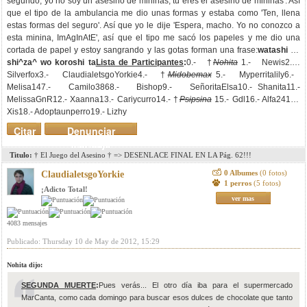
segundo, yo no soy un asesino de mininas, tú eres el asesino de mininas'. Así
que el tipo de la ambulancia me dio unas formas y estaba como 'Ten, llena
estas formas del seguro'. Así que yo le dije 'Espera, macho. Yo no conozco a
esta minina, ImAgInAtE', así que el tipo me sacó los papeles y me dio una
cortada de papel y estoy sangrando y las gotas forman una frase:
watashi ha
shi^za^ wo koroshi ta
Lista de Participantes
:
0.- †
Nohita
1.- Newis2.-
Silverfox3.- ClaudialetsgoYorkie4.- †
Midobemax
5.- Myperritalily6.-
Melisa147.- Camilo3868.- Bishop9.- SeñoritaElsa10.- Shanita11.-
MelissaGnR12.- Xaanna13.- Cariycurro14.- †
Psipsina
15.- Gdl16.- Alfa2417.-
Xis18.- Adoptaunperro19.- Lizhy
Citar
Denunciar
mensaje
Titulo:
† El Juego del Asesino † => DESENLACE FINAL EN LA Pág. 62!!!
0 Albumes
(0 fotos)
ClaudialetsgoYorkie
1 perros
(5 fotos)
¡Adicto Total!
ver mas
4083 mensajes
Publicado: Thursday 10 de May de 2012, 15:29
Nohita dijo:
SEGUNDA MUERTE
:
Pues verás... El otro día iba para el supermercado
MarCanta, como cada domingo para buscar esos dulces de chocolate que tanto