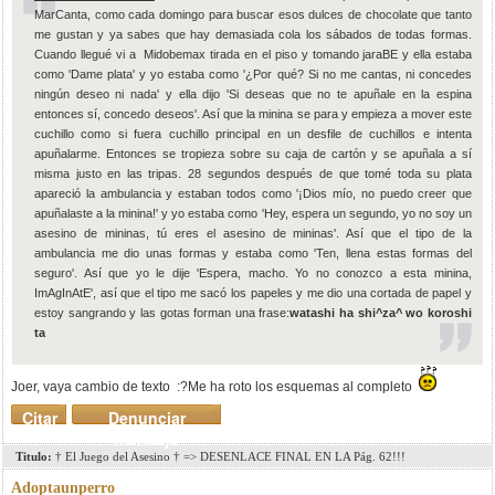
MarCanta, como cada domingo para buscar esos dulces de chocolate que tanto
me gustan y ya sabes que hay demasiada cola los sábados de todas formas.
Cuando llegué vi a Midobemax tirada en el piso y tomando jaraBE y ella estaba
como 'Dame plata' y yo estaba como '¿Por qué? Si no me cantas, ni concedes
ningún deseo ni nada' y ella dijo 'Si deseas que no te apuñale en la espina
entonces sí, concedo deseos'. Así que la minina se para y empieza a mover este
cuchillo como si fuera cuchillo principal en un desfile de cuchillos e intenta
apuñalarme. Entonces se tropieza sobre su caja de cartón y se apuñala a sí
misma justo en las tripas. 28 segundos después de que tomé toda su plata
apareció la ambulancia y estaban todos como '¡Dios mío, no puedo creer que
apuñalaste a la minina!' y yo estaba como 'Hey, espera un segundo, yo no soy un
asesino de mininas, tú eres el asesino de mininas'. Así que el tipo de la
ambulancia me dio unas formas y estaba como 'Ten, llena estas formas del
seguro'. Así que yo le dije 'Espera, macho. Yo no conozco a esta minina,
ImAgInAtE', así que el tipo me sacó los papeles y me dio una cortada de papel y
estoy sangrando y las gotas forman una frase:
watashi ha shi^za^ wo koroshi
ta
Joer, vaya cambio de texto :?Me ha roto los esquemas al completo
Citar
Denunciar
mensaje
Titulo:
† El Juego del Asesino † => DESENLACE FINAL EN LA Pág. 62!!!
Adoptaunperro