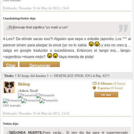
3984 mensajes
Publicado: Thursday 10 de May de 2012, 15:41
ClaudialetsgoYorkie dijo:
El mensaje final significa "yo maté a Leo"
A Leo? De dónde sacas eso?! Alguien que sepa o estudie japonés. Los "^" al
parecer sirven para alargar la vocal (yo no lo sabía
) y eso no creo que
salga en google traductor o sucedáneos. Entonces el tango era... tango-
>argentina->muere mido?
Vaya mierda de pista!
Citar
Denunciar
mensaje
Titulo:
† El Juego del Asesino † => DESENLACE FINAL EN LA Pág. 62!!!
0 Albumes
(0 fotos)
Bishop
0 perros
(0 fotos)
¡Adicto Total!
ver mas
5465 mensajes
Publicado: Thursday 10 de May de 2012, 15:42
Nohita dijo:
SEGUNDA MUERTE
:
Pues verás... El otro día iba para el supermercado