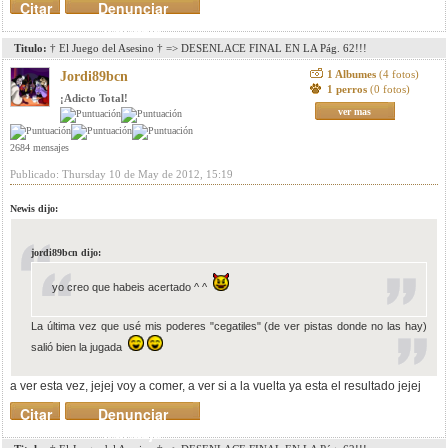
Citar
Denunciar
mensaje
Titulo:
† El Juego del Asesino † => DESENLACE FINAL EN LA Pág. 62!!!
1 Albumes
(4 fotos)
Jordi89bcn
1 perros
(0 fotos)
¡Adicto Total!
ver mas
2684 mensajes
Publicado: Thursday 10 de May de 2012, 15:19
Newis dijo:
jordi89bcn dijo:
yo creo que habeis acertado ^ ^
La última vez que usé mis poderes "cegatiles" (de ver pistas donde no las hay)
salió bien la jugada
a ver esta vez, jejej voy a comer, a ver si a la vuelta ya esta el resultado jejej
Citar
Denunciar
mensaje