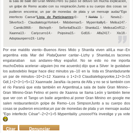
la sala de baile del Gran Minino.Pero su paso se detuvo sin mucha explicación,
un golpe de Remo acabo con su respiración.Junto a su cuerpo dos cosas se
pudieron encontrar, un par de monedas de plata y un mensaje audaz"Ego
interfecto Caesar"
Lista de Participantes
:
0.- †
Nohita
1.- Newis2.-
Silverfox3.- ClaudialetsgoYorkie4.- Midobemax5.- Myperritalily6.- Melisa147.-
Camilo3868.- Bishop9.- SeñoritaElsa10.- Shanita11.- MelissaGnR12.-
Xaanna13.- Cariycurro14.- Psipsina15.- Gdl16.- Alfa2417.- Xis18.-
Adoptaunperro19.- Lizhy
Por ese maldito viento--Buenos Aires Mido y Shanita viven allíLa mar--En
argentina esta Mar del PlataQuerer cantar--Lizhy y ShanitaLos tacones
engalanaban sus andares--Muy español. No se esto no me inporta
muchoDebia acelerar--alguien (no me acuerdo) dijo que a Silver le gustaban
los autosdebio llegar hace diez minutos ya--10 en la lista es Shanitadurante
un par de minutos--10+2=12 Xaanna o 1+2=3 Claudialetsgoyorkie,12+3=15
Gdl,1+2+3+1+5=12 Xaannade JaraNa--la perra de Alfa y no se si también con
el río Paraná que esta también en ArgentinaLa sala de baile Gran Minino--
Gran Minino-Gran Felino el perro de Xaanna se llama León y también tiene
que ver con el Tango un baile argentino.al poner Gran Minino en google me
salen restaurantesUn golpe de Remo--Los SimpsonJunto a su cuerpo dos
cosas se pudieron encontrar,un par de monedas de plata y un mensaje audaz
"Ego interfecto César"--2+2+1=5 Myperritalily ¡¡noooo!!Ya investige y ya vote
Citar
Denunciar