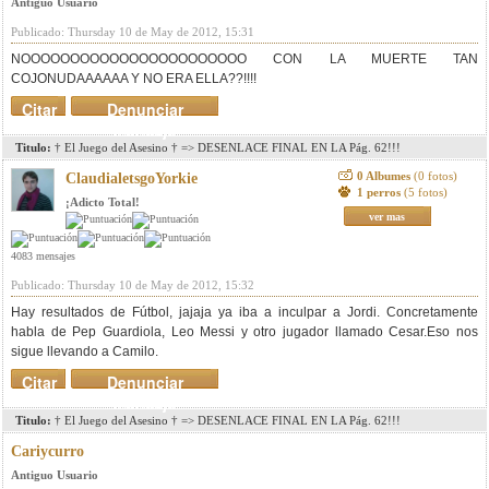
Antiguo Usuario
Publicado: Thursday 10 de May de 2012, 15:31
NOOOOOOOOOOOOOOOOOOOOOOO CON LA MUERTE TAN
COJONUDAAAAAA Y NO ERA ELLA??!!!!
Citar
Denunciar
mensaje
Titulo:
† El Juego del Asesino † => DESENLACE FINAL EN LA Pág. 62!!!
0 Albumes
(0 fotos)
ClaudialetsgoYorkie
1 perros
(5 fotos)
¡Adicto Total!
ver mas
4083 mensajes
Publicado: Thursday 10 de May de 2012, 15:32
Hay resultados de Fútbol, jajaja ya iba a inculpar a Jordi. Concretamente
habla de Pep Guardiola, Leo Messi y otro jugador llamado Cesar.Eso nos
sigue llevando a Camilo.
Citar
Denunciar
mensaje
Titulo:
† El Juego del Asesino † => DESENLACE FINAL EN LA Pág. 62!!!
Cariycurro
Antiguo Usuario