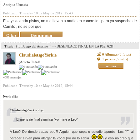
Antiguo Usuario
Publicado: Thursday 10 de May de 2012, 15:43
Estoy sacando pistas, no me llevan a nadie en concretto , pero yo sospecho de
Camilo , no se por que...
Citar
Denunciar
mensaje
Titulo:
† El Juego del Asesino † => DESENLACE FINAL EN LA Pág. 62!!!
0 Albumes
(0 fotos)
ClaudialetsgoYorkie
1 perros
(5 fotos)
¡Adicto Total!
ver mas
4083 mensajes
Publicado: Thursday 10 de May de 2012, 15:44
Newis dijo:
ClaudialetsgoYorkie dijo:
El mensaje final significa "yo maté a Leo"
A Leo? De dónde sacas eso?! Alguien que sepa o estudie japonés. Los "^" al
parecer sirven para alargar la vocal (yo no lo sabía
) y eso no creo que