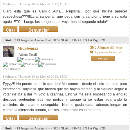
Publicado: Thursday 10 de May de 2012, 15:35
Claro está que es Camilo...Ains.... Psipsina... por qué hiciste parecer
sospechosa???!!!Lyra, su perra.. que pega con la canción...Tiene a su gata
ágata..ETC... Luego las pongo todas..voy a leer el segundo relato!!
Citar
Denunciar
mensaje
Titulo:
† El Juego del Asesino † => DESENLACE FINAL EN LA Pág. 62!!!
2 Albumes
(80 fotos)
Midobemax
4 perros
(15 fotos)
¡Adicto Total!
ver mas
7774 mensajes
Publicado: Thursday 10 de May de 2012, 15:39
Eyyyy!!! No puedo creer lo que leo! Me conecte desde el celu tan solo para
expresar mi sorpresa, que bronca que me hayan matado, y ni siquiera llegue a
votar (le iba a dar mi voto a xaanna). Esto ya me esta empezando a enojar,
despues pretenden que me motive y juegue si se estan agarrando la
costimbre de matarme enseguida... No me gusta nada, ademas tengan en
cuenta la diferencia horaria, x estos lares recien es la manana.
Citar
Denunciar
mensaje
Titulo:
† El Juego del Asesino † => DESENLACE FINAL EN LA Pág. 62!!!