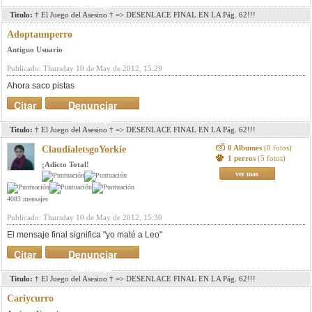
mensaje
Titulo:
† El Juego del Asesino † => DESENLACE FINAL EN LA Pág. 62!!!
Adoptaunperro
Antiguo Usuario
Publicado: Thursday 10 de May de 2012, 15:29
Ahora saco pistas
Citar
Denunciar
mensaje
Titulo:
† El Juego del Asesino † => DESENLACE FINAL EN LA Pág. 62!!!
0 Albumes
(0 fotos)
ClaudialetsgoYorkie
1 perros
(5 fotos)
¡Adicto Total!
ver mas
4083 mensajes
Publicado: Thursday 10 de May de 2012, 15:30
El mensaje final significa "yo maté a Leo"
Citar
Denunciar
mensaje
Titulo:
† El Juego del Asesino † => DESENLACE FINAL EN LA Pág. 62!!!
Cariycurro