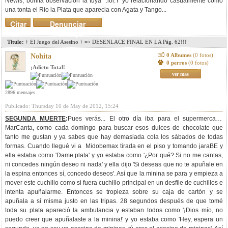
Newis, bonita observacion la tuya :lol:Y yo relacionando casualmente como
una tonta el Rio la Plata que aparecia con Agata y Tango...
Citar
Denunciar
mensaje
Titulo:
† El Juego del Asesino † => DESENLACE FINAL EN LA Pág. 62!!!
0 Albumes
(0 fotos)
Nohita
0 perros
(0 fotos)
¡Adicto Total!
ver mas
2896 mensajes
Publicado: Thursday 10 de May de 2012, 15:24
SEGUNDA MUERTE
:
Pues verás... El otro día iba para el supermercado
MarCanta, como cada domingo para buscar esos dulces de chocolate que
tanto me gustan y ya sabes que hay demasiada cola los sábados de todas
formas. Cuando llegué vi a Midobemax tirada en el piso y tomando jaraBE y
ella estaba como 'Dame plata' y yo estaba como '¿Por qué? Si no me cantas,
ni concedes ningún deseo ni nada' y ella dijo 'Si deseas que no te apuñale en
la espina entonces sí, concedo deseos'. Así que la minina se para y empieza a
mover este cuchillo como si fuera cuchillo principal en un desfile de cuchillos e
intenta apuñalarme. Entonces se tropieza sobre su caja de cartón y se
apuñala a sí misma justo en las tripas. 28 segundos después de que tomé
toda su plata apareció la ambulancia y estaban todos como '¡Dios mío, no
puedo creer que apuñalaste a la minina!' y yo estaba como 'Hey, espera un