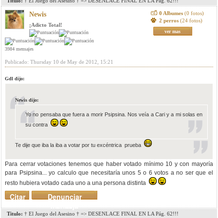
Titulo:
† El Juego del Asesino † => DESENLACE FINAL EN LA Pág. 62!!!
0 Albumes
(0 fotos)
Newis
2 perros
(24 fotos)
¡Adicto Total!
ver mas
3984 mensajes
Publicado: Thursday 10 de May de 2012, 15:21
Gdl dijo:
Newis dijo:
Yo no pensaba que fuera a morir Psipsina. Nos veía a Cari y a mi solas en
su contra
Te dije que iba la iba a votar por tu excéntrica prueba
Para cerrar votaciones tenemos que haber votado mínimo 10 y con mayoría
para Psipsina... yo calculo que necesitaría unos 5 o 6 votos a no ser que el
resto hubiera votado cada uno a una persona distinta
Citar
Denunciar
mensaje
Titulo:
† El Juego del Asesino † => DESENLACE FINAL EN LA Pág. 62!!!