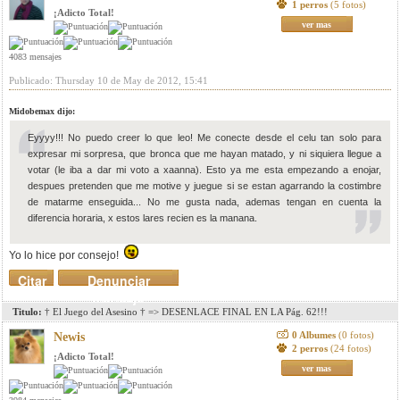
1 perros
(5 fotos)
¡Adicto Total!
ver mas
4083 mensajes
Publicado: Thursday 10 de May de 2012, 15:41
Midobemax dijo:
Eyyyy!!! No puedo creer lo que leo! Me conecte desde el celu tan solo para
expresar mi sorpresa, que bronca que me hayan matado, y ni siquiera llegue a
votar (le iba a dar mi voto a xaanna). Esto ya me esta empezando a enojar,
despues pretenden que me motive y juegue si se estan agarrando la costimbre
de matarme enseguida... No me gusta nada, ademas tengan en cuenta la
diferencia horaria, x estos lares recien es la manana.
Yo lo hice por consejo!
Citar
Denunciar
mensaje
Titulo:
† El Juego del Asesino † => DESENLACE FINAL EN LA Pág. 62!!!
0 Albumes
(0 fotos)
Newis
2 perros
(24 fotos)
¡Adicto Total!
ver mas