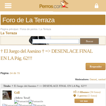
Foro de La Terraza
Página principal
/
Foros de perros
/
La Terraza
La Terraza
† El Juego del Asesino † => DESENLACE FINAL
EN LA Pág. 62!!!
Responder
Página:
34 de 70
Moderadores:
Damzel
,
sandrarf
Titulo:
† El Juego del Asesino † => DESENLACE FINAL EN LA Pág. 62!!!
2 Albumes
(34 fotos)
Gdl
1 perros
(1 fotos)
¡Adicto Total!
ver mas