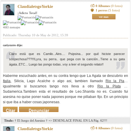
0 Albumes
(0 fotos)
ClaudialetsgoYorkie
1 perros
(5 fotos)
¡Adicto Total!
ver mas
4083 mensajes
Publicado: Thursday 10 de May de 2012, 15:39
cariycurro dijo:
Claro está que es Camilo...Ains.... Psipsina... por qué hiciste parecer
sospechosa???!!!Lyra, su perra.. que pega con la canción...Tiene a su gata
ágata..ETC... Luego las pongo todas..voy a leer el segundo relato!!
Haberme escuchado antes, en su contra tengo que La Agata se descubrio en
Italia
, Silicia, Lago Acalche o algo asi, tambien llamado
Rio la Plata
,
igualmente si buscamos tango nos lleva a otro
Rio la Plata
en
Sudamerica.Tambien esta el resultado de Leo.Shanita no es. Cuando fui
asesina no quise poner nada japones porque me pillaban fijo. En un principio
si que iba a haber cosas japonesas.
Citar
Denunciar
mensaje
Titulo:
† El Juego del Asesino † => DESENLACE FINAL EN LA Pág. 62!!!
0 Albumes
(0 fotos)
ClaudialetsgoYorkie