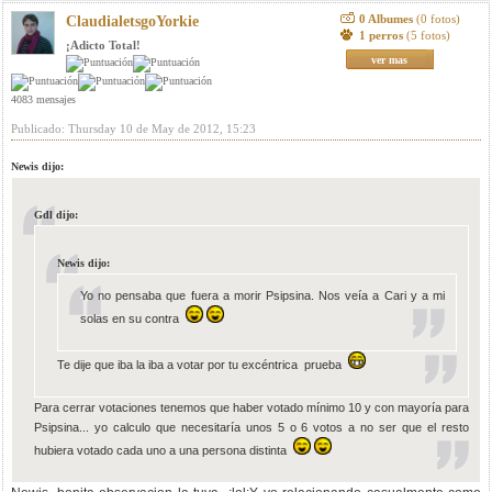
0 Albumes
(0 fotos)
ClaudialetsgoYorkie
1 perros
(5 fotos)
¡Adicto Total!
ver mas
4083 mensajes
Publicado: Thursday 10 de May de 2012, 15:23
Newis dijo:
Gdl dijo:
Newis dijo:
Yo no pensaba que fuera a morir Psipsina. Nos veía a Cari y a mi
solas en su contra
Te dije que iba la iba a votar por tu excéntrica prueba
Para cerrar votaciones tenemos que haber votado mínimo 10 y con mayoría para
Psipsina... yo calculo que necesitaría unos 5 o 6 votos a no ser que el resto
hubiera votado cada uno a una persona distinta