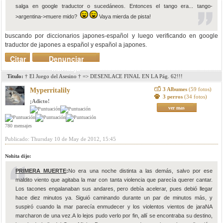
salga en google traductor o sucedáneos. Entonces el tango era... tango-
>argentina->muere mido?
Vaya mierda de pista!
buscando por diccionarios japones-español y luego verificando en google
traductor de japones a español y español a japones.
Citar
Denunciar
mensaje
Titulo:
† El Juego del Asesino † => DESENLACE FINAL EN LA Pág. 62!!!
3 Albumes
(59 fotos)
Myperritalily
3 perros
(34 fotos)
¡Adicto!
ver mas
780 mensajes
Publicado: Thursday 10 de May de 2012, 15:45
Nohita dijo:
PRIMERA MUERTE
:
No era una noche distinta a las demás, salvo por ese
maldito viento que agitaba la mar con tanta violencia que parecía querer cantar.
Los tacones engalanaban sus andares, pero debía acelerar, pues debió llegar
hace diez minutos ya. Siguió caminando durante un par de minutos más, y
suspiró cuando la mar parecía enmudecer y los violentos vientos de jaraNA
marcharon de una vez.A lo lejos pudo verlo por fin, allí se encontraba su destino,