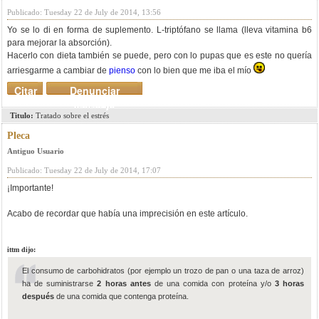
Publicado: Tuesday 22 de July de 2014, 13:56
Yo se lo di en forma de suplemento. L-triptófano se llama (lleva vitamina b6
para mejorar la absorción).
Hacerlo con dieta también se puede, pero con lo pupas que es este no quería
arriesgarme a cambiar de
pienso
con lo bien que me iba el mío
Citar
Denunciar
mensaje
Titulo:
Tratado sobre el estrés
Pleca
Antiguo Usuario
Publicado: Tuesday 22 de July de 2014, 17:07
¡Importante!
Acabo de recordar que había una imprecisión en este artículo.
ittm dijo:
El consumo de carbohidratos (por ejemplo un trozo de pan o una taza de arroz)
ha de suministrarse
2 horas antes
de una comida con proteína y/o
3 horas
después
de una comida que contenga proteína.