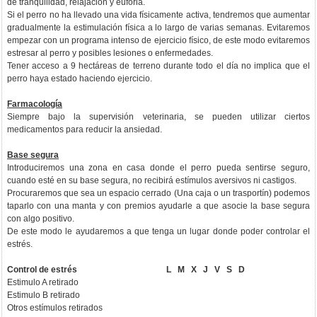
de tranquilidad, relajación y euforia.
Si el perro no ha llevado una vida físicamente activa, tendremos que aumentar
gradualmente la estimulación física a lo largo de varias semanas. Evitaremos
empezar con un programa intenso de ejercicio físico, de este modo evitaremos
estresar al perro y posibles lesiones o enfermedades.
Tener acceso a 9 hectáreas de terreno durante todo el día no implica que el
perro haya estado haciendo ejercicio.
Farmacología
Siempre bajo la supervisión veterinaria, se pueden utilizar ciertos
medicamentos para reducir la ansiedad.
Base segura
Introduciremos una zona en casa donde el perro pueda sentirse seguro,
cuando esté en su base segura, no recibirá estímulos aversivos ni castigos.
Procuraremos que sea un espacio cerrado (Una caja o un trasportín) podemos
taparlo con una manta y con premios ayudarle a que asocie la base segura
con algo positivo.
De este modo le ayudaremos a que tenga un lugar donde poder controlar el
estrés.
Control de estrés L M X J V S D
Estimulo A retirado
Estimulo B retirado
Otros estímulos retirados