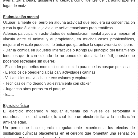
avena, zanahorias, guisantes o cebada como fuentes de carbohidratos en
lugar de maíz.
Estimulación mental
Ocupar la mente del perro en alguna actividad que requiera su concentración
y con la que él disfrute, evita que active emociones problemáticas.
Además participar en actividades de estimulación mental ayuda a mejorar el
vínculo entre el animal y el propietario, en muchos casos problemáticos,
mejorar el vínculo puede ser lo único que garantice la supervivencia del perro.
· Dar la comida en juguetes interactivos o Kongs (Al principio del tratamiento
tenemos que ir con cuidado de no ponérselo demasiado difícil, puesto que
podemos estresarle sin querer)
· Esconder pequeños montoncitos de comida para que los busque por casa
· Ejercicios de obediencia básica y actividades caninas
· Visitar sitios nuevos, hacer excursiones y explorar
· Técnicas de moldeado y adiestramiento con clicker
· Jugar con otros perros en el parque
· Etc…
Ejercicio físico
El ejercicio moderado y regular aumenta los niveles de serotonina y
noradrenalina en el cerebro, lo cual tiene un efecto similar a la medicación
anti-ansiedad.
Un perro que hace ejercicio regularmente experimenta los efectos de
sustancias químicas placenteras en el cerebro que fomentan una sensación