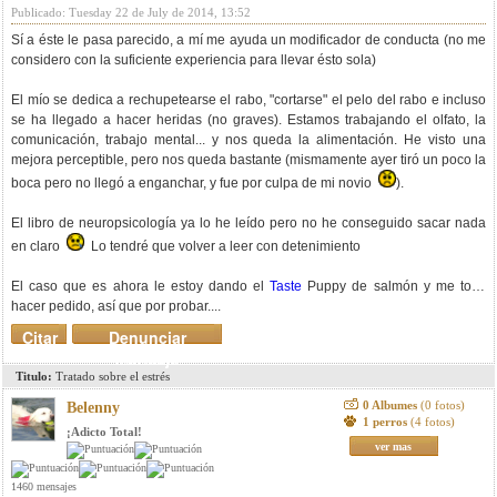
Publicado: Tuesday 22 de July de 2014, 13:52
Sí a éste le pasa parecido, a mí me ayuda un modificador de conducta (no me
considero con la suficiente experiencia para llevar ésto sola)
El mío se dedica a rechupetearse el rabo, "cortarse" el pelo del rabo e incluso
se ha llegado a hacer heridas (no graves). Estamos trabajando el olfato, la
comunicación, trabajo mental... y nos queda la alimentación. He visto una
mejora perceptible, pero nos queda bastante (mismamente ayer tiró un poco la
boca pero no llegó a enganchar, y fue por culpa de mi novio
).
El libro de neuropsicología ya lo he leído pero no he conseguido sacar nada
en claro
Lo tendré que volver a leer con detenimiento
El caso que es ahora le estoy dando el
Taste
Puppy de salmón y me toca
hacer pedido, así que por probar....
Citar
Denunciar
mensaje
Titulo:
Tratado sobre el estrés
0 Albumes
(0 fotos)
Belenny
1 perros
(4 fotos)
¡Adicto Total!
ver mas
1460 mensajes