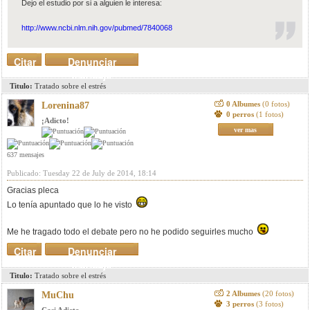
Dejo el estudio por si a alguien le interesa:
http://www.ncbi.nlm.nih.gov/pubmed/7840068
Citar
Denunciar
mensaje
Titulo:
Tratado sobre el estrés
0 Albumes
(0 fotos)
Lorenina87
0 perros
(1 fotos)
¡Adicto!
ver mas
637 mensajes
Publicado: Tuesday 22 de July de 2014, 18:14
Gracias pleca
Lo tenía apuntado que lo he visto
Me he tragado todo el debate pero no he podido seguirles mucho
Citar
Denunciar
mensaje
Titulo:
Tratado sobre el estrés
2 Albumes
(20 fotos)
MuChu
3 perros
(3 fotos)