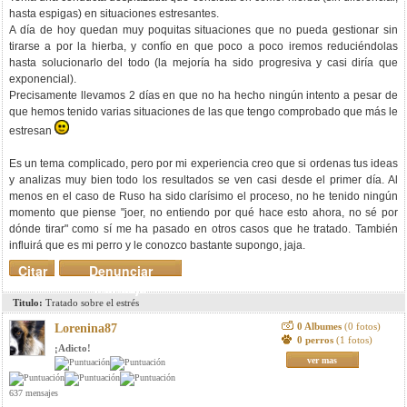
hasta espigas) en situaciones estresantes.
A día de hoy quedan muy poquitas situaciones que no pueda gestionar sin
tirarse a por la hierba, y confío en que poco a poco iremos reduciéndolas
hasta solucionarlo del todo (la mejoría ha sido progresiva y casi diría que
exponencial).
Precisamente llevamos 2 días en que no ha hecho ningún intento a pesar de
que hemos tenido varias situaciones de las que tengo comprobado que más le
estresan
Es un tema complicado, pero por mi experiencia creo que si ordenas tus ideas
y analizas muy bien todo los resultados se ven casi desde el primer día. Al
menos en el caso de Ruso ha sido clarísimo el proceso, no he tenido ningún
momento que piense "joer, no entiendo por qué hace esto ahora, no sé por
dónde tirar" como sí me ha pasado en otros casos que he tratado. También
influirá que es mi perro y le conozco bastante supongo, jaja.
Citar
Denunciar
mensaje
Titulo:
Tratado sobre el estrés
0 Albumes
(0 fotos)
Lorenina87
0 perros
(1 fotos)
¡Adicto!
ver mas
637 mensajes