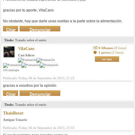
gracias por tu aporte, VilaCans
No obstante, hay que darle unas vueltas a la parte sobre la alimentación.
Citar
Denunciar
mensaje
Titulo:
Tratado sobre el estrés
0 Albumes
(0 fotos)
VilaCans
1 perros
(2 fotos)
Casi Adicto
ver mas
104 mensajes
Publicado: Friday 06 de September de 2013, 21:25
gracias a vosotros por la opinión
Citar
Denunciar
mensaje
Titulo:
Tratado sobre el estrés
ThaisBoxer
Antiguo Usuario
Publicado: Friday 06 de September de 2013, 21:33