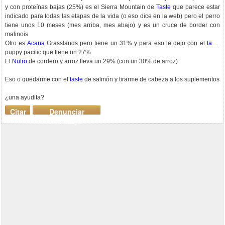
y con proteínas bajas (25%) es el Sierra Mountain de
Taste
que parece estar
indicado para todas las etapas de la vida (o eso dice en la web) pero el perro
tiene unos 10 meses (mes arriba, mes abajo) y es un cruce de border con
malinois
Otro es
Acana
Grasslands pero tiene un 31% y para eso le dejo con el
taste
puppy pacific que tiene un 27%
El
Nutro
de cordero y arroz lleva un 29% (con un 30% de arroz)
Eso o quedarme con el
taste
de salmón y tirarme de cabeza a los suplementos
¿una ayudita?
Citar
Denunciar
mensaje