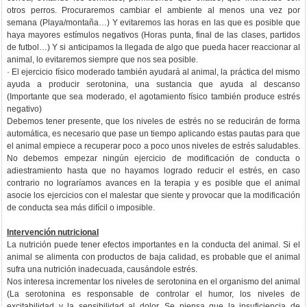
otros perros. Procuraremos cambiar el ambiente al menos una vez por
semana (Playa/montaña…) Y evitaremos las horas en las que es posible que
haya mayores estímulos negativos (Horas punta, final de las clases, partidos
de futbol…) Y si anticipamos la llegada de algo que pueda hacer reaccionar al
animal, lo evitaremos siempre que nos sea posible.
· El ejercicio físico moderado también ayudará al animal, la práctica del mismo
ayuda a producir serotonina, una sustancia que ayuda al descanso
(Importante que sea moderado, el agotamiento físico también produce estrés
negativo)
Debemos tener presente, que los niveles de estrés no se reducirán de forma
automática, es necesario que pase un tiempo aplicando estas pautas para que
el animal empiece a recuperar poco a poco unos niveles de estrés saludables.
No debemos empezar ningún ejercicio de modificación de conducta o
adiestramiento hasta que no hayamos logrado reducir el estrés, en caso
contrario no lograríamos avances en la terapia y es posible que el animal
asocie los ejercicios con el malestar que siente y provocar que la modificación
de conducta sea más difícil o imposible.
Intervención nutricional
La nutrición puede tener efectos importantes en la conducta del animal. Si el
animal se alimenta con productos de baja calidad, es probable que el animal
sufra una nutrición inadecuada, causándole estrés.
Nos interesa incrementar los niveles de serotonina en el organismo del animal
(La serotonina es responsable de controlar el humor, los niveles de
excitabilidad y la sensibilidad al dolor. Se piensa que la insuficiencia de