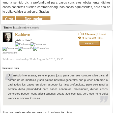
tendría sentido dicha profundidad para casos concretos, obviamente, dichos
casos concretos pueden contradecir algunas cosas aqui escritas, pero eso no
le quita validez al articulo. Gracias.
Citar
Denunciar
mensaje
Titulo:
Tratado sobre el estrés
0 Albumes
(0 fotos)
Kachinvo
0 perros
(0 fotos)
¡Adicto Total!
ver mas
2539 mensajes
Publicado: Wednesday 28 de August de 2013, 15:55
Simbiosis dijo:
Un articulo interesante, tiene el punto justo para que sea comprensible para el
comun de los mortales y son pautas bastante generales que pueden aplicarse a
casi todos los casos en algun aspecto. Le falta profundidad, pero solo tendría
sentido dicha profundidad para casos concretos, obviamente, dichos casos
concretos pueden contradecir algunas cosas aqui escritas, pero eso no le quita
validez al articulo. Gracias.
Precisamente estaba esperando tu valoración, jeje