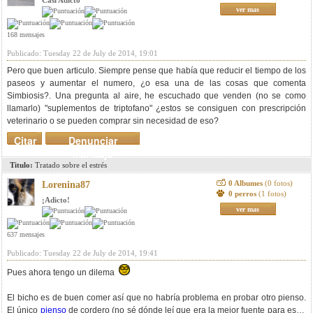
Casi Adicto
ver mas
168 mensajes
Publicado: Tuesday 22 de July de 2014, 19:01
Pero que buen articulo. Siempre pense que había que reducir el tiempo de los
paseos y aumentar el numero, ¿o esa una de las cosas que comenta
Simbiosis?. Una pregunta al aire, he escuchado que venden (no se como
llamarlo) "suplementos de triptofano" ¿estos se consiguen con prescripción
veterinario o se pueden comprar sin necesidad de eso?
Citar
Denunciar
mensaje
Titulo:
Tratado sobre el estrés
0 Albumes
(0 fotos)
Lorenina87
0 perros
(1 fotos)
¡Adicto!
ver mas
637 mensajes
Publicado: Tuesday 22 de July de 2014, 19:41
Pues ahora tengo un dilema
El bicho es de buen comer así que no habría problema en probar otro pienso.
El único
pienso
de cordero (no sé dónde leí que era la mejor fuente para esto)