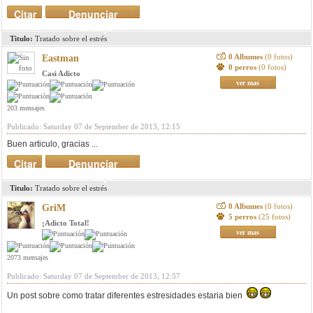
Citar
Denunciar
mensaje
Titulo:
Tratado sobre el estrés
0 Albumes
(0 fotos)
Eastman
0 perros
(0 fotos)
Casi Adicto
ver mas
203 mensajes
Publicado: Saturday 07 de September de 2013, 12:15
Buen articulo, gracias ...
Citar
Denunciar
mensaje
Titulo:
Tratado sobre el estrés
0 Albumes
(0 fotos)
GriM
5 perros
(25 fotos)
¡Adicto Total!
ver mas
2073 mensajes
Publicado: Saturday 07 de September de 2013, 12:57
Un post sobre como tratar diferentes estresidades estaria bien