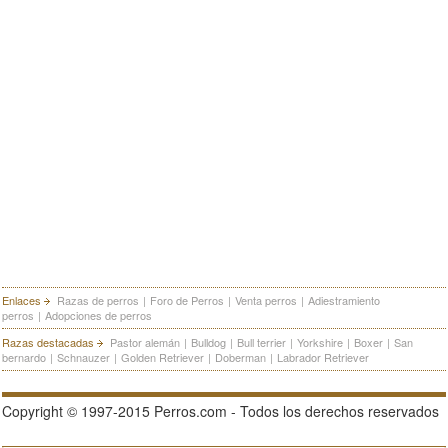
Enlaces
Razas de perros
|
Foro de Perros
|
Venta perros
|
Adiestramiento
perros
|
Adopciones de perros
Razas destacadas
Pastor alemán
|
Bulldog
|
Bull terrier
|
Yorkshire
|
Boxer
|
San
bernardo
|
Schnauzer
|
Golden Retriever
|
Doberman
|
Labrador Retriever
Copyright © 1997-2015 Perros.com - Todos los derechos reservados