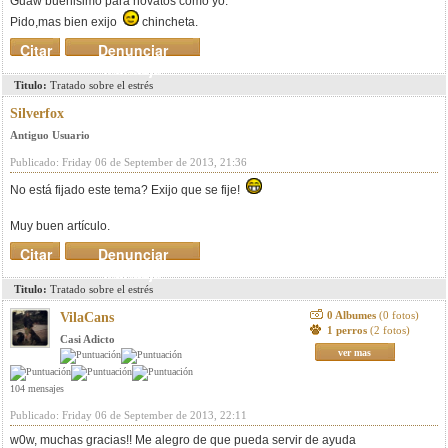
Guaw buenisimo para novatos como yo.
Pido,mas bien exijo
chincheta.
Citar
Denunciar
mensaje
Titulo:
Tratado sobre el estrés
Silverfox
Antiguo Usuario
Publicado: Friday 06 de September de 2013, 21:36
No está fijado este tema? Exijo que se fije!
Muy buen artículo.
Citar
Denunciar
mensaje
Titulo:
Tratado sobre el estrés
0 Albumes
(0 fotos)
VilaCans
1 perros
(2 fotos)
Casi Adicto
ver mas
104 mensajes
Publicado: Friday 06 de September de 2013, 22:11
w0w, muchas gracias!! Me alegro de que pueda servir de ayuda