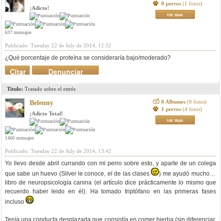
0 perros
(1 fotos)
¡Adicto!
ver mas
637 mensajes
Publicado: Tuesday 22 de July de 2014, 12:32
¿Qué porcentaje de proteína se consideraría bajo/moderado?
Citar
Denunciar
mensaje
Titulo:
Tratado sobre el estrés
0 Albumes
(0 fotos)
Belenny
1 perros
(4 fotos)
¡Adicto Total!
ver mas
1460 mensajes
Publicado: Tuesday 22 de July de 2014, 13:42
Yo llevo desde abril currando con mi perro sobre esto, y aparte de un colega
que sabe un huevo (Silver le conoce, el de las clases
) me ayudó mucho el
libro de neuropsicología canina (el artículo dice prácticamente lo mismo que
recuerdo haber leido en él). Ha tomado triptófano en las primeras fases
incluso
Tenía una conducta desplazada que consistía en comer hierba (sin diferenciar,