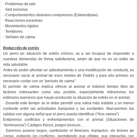
· Problemas de piel
· Sed excesiva
· Comportamientos obsesivo-compulsivos (Estereotipias)
· Reacciones excesivas
· Movimientos rígidos
· Temblores
· Señales de calma
Reducción de estrés
Un perro en situación de estrés crónico, va a ser incapaz de responder a
nuestras demandas de forma satisfactoria, amén de que no es un estilo de
vida saludable.
Antes de poder afrontar un adiestramiento o una modificación de conducta, es
necesario sacar al animal de esos niveles de Distrés y para ello primero es
necesario contar con un “periodo de calma”.
El periodo de calma implica ofrecer al animal el máximo tiempo libre de
factores estresantes como sea posible, especialmente retiraremos los
estímulos aversivos que hayan producido la situación de estrés en el animal.
· Durante este tiempo se le debe permitir una rutina más estable y un menor
contraste entre las actividades tranquilas y las excitantes. Marcaremos las
salidas con alguna señal que el perro pueda identificar (“Nos vamos”)
Evitaremos conflictos y enfrentamientos con el animal (Situaciones de
“dominancia”) Castigos físicos, juegos bruscos…
· Daremos paseos largos, cambiando el itinerario, tranquilos, sin tirones de
correa, evitando los conflictos, permitiendo que olfatee, que interactúe con