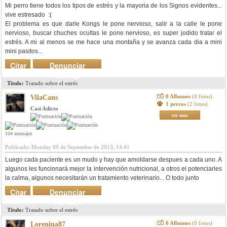
Mi perro tiene todos los tipos de estrés y la mayoria de los Signos evidentes...
vive estresado :(
El problema es que darle Kongs le pone nervioso, salir a la calle le pone
nervioso, buscar chuches ocultas le pone nervioso, es super jodido tratar el
estrés. A mi al menos se me hace una montaña y se avanza cada dia a mini
mini pasitos...
Citar
Denunciar
mensaje
Titulo:
Tratado sobre el estrés
0 Albumes
(0 fotos)
VilaCans
1 perros
(2 fotos)
Casi Adicto
ver mas
104 mensajes
Publicado: Monday 09 de September de 2013, 14:41
Luego cada paciente es un mudo y hay que amoldarse despues a cada uno. A
algunos les funcionará mejor la intervención nutricional, a otros el potenciarles
la calma, algunos necesitarán un tratamiento veterinario... O todo junto
Citar
Denunciar
mensaje
Titulo:
Tratado sobre el estrés
0 Albumes
(0 fotos)
Lorenina87