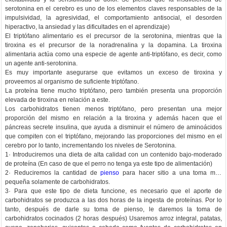
serotonina en el cerebro es uno de los elementos claves responsables de la
impulsividad, la agresividad, el comportamiento antisocial, el desorden
hiperactivo, la ansiedad y las dificultades en el aprendizaje)
El triptófano alimentario es el precursor de la serotonina, mientras que la
tiroxina es el precursor de la noradrenalina y la dopamina. La tiroxina
alimentaria actúa como una especie de agente anti-triptófano, es decir, como
un agente anti-serotonina.
Es muy importante asegurarse que evitamos un exceso de tiroxina y
proveemos al organismo de suficiente triptófano.
La proteína tiene mucho triptófano, pero también presenta una proporción
elevada de tiroxina en relación a este.
Los carbohidratos tienen menos triptófano, pero presentan una mejor
proporción del mismo en relación a la tiroxina y además hacen que el
páncreas secrete insulina, que ayuda a disminuir el número de aminoácidos
que compiten con el triptófano, mejorando las proporciones del mismo en el
cerebro por lo tanto, incrementando los niveles de Serotonina.
1· Introduciremos una dieta de alta calidad con un contenido bajo-moderado
de proteína (En caso de que el perro no tenga ya este tipo de alimentación)
2· Reduciremos la cantidad de
pienso
para hacer sitio a una toma más
pequeña solamente de carbohidratos.
3· Para que este tipo de dieta funcione, es necesario que el aporte de
carbohidratos se produzca a las dos horas de la ingesta de proteínas. Por lo
tanto, después de darle su toma de pienso, le daremos la toma de
carbohidratos cocinados (2 horas después) Usaremos arroz integral, patatas,