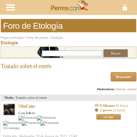
Foro de Etología
Página principal
/
Foros de perros
/
Etología
Etología
Tratado sobre el estrés
Responder
Moderadores:
Damzel
,
sandrarf
Titulo:
Tratado sobre el estrés
0 Albumes
(0 fotos)
VilaCans
1 perros
(2 fotos)
Casi Adicto
ver mas
104 mensajes
Publicado: Wednesday 28 de August de 2013, 13:48