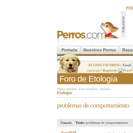
PE
Portada
Nuestros Perros
Raza
ACCESO USUARIOS |
Email
registrado?
Regístrate
Foro de Etología
Página principal
/
Foros de perros
/
Etología
Etología
problemas de comportamiento
Usuario
Titulo:
problemas de comportamiento
Yami018