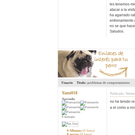
les tenemos mie
atacar a la vis
ha agarrado rab
entrenamiento n
no se que hacer
Saludos.
Usuario
Titulo:
problemas de comportamiento
Yami018
Publicado: Wedne
Aprendiz
no he tenido 
a el como a no
8 mensajes
0 Albumes
(0 fotos)
0 perros
(0 fotos)