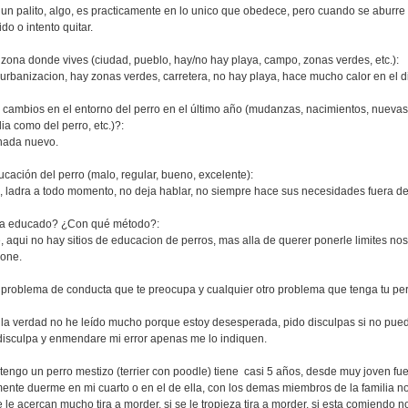
, un palito, algo, es practicamente en lo unico que obedece, pero cuando se aburr
ido o intento quitar.
 zona donde vives (ciudad, pueblo, hay/no hay playa, campo, zonas verdes, etc.):
ion, hay zonas verdes, carretera, no hay playa, hace mucho calor en el di
 cambios en el entorno del perro en el último año (mudanzas, nacimientos, nuev
ilia como del perro, etc.)?:
 nuevo.
ucación del perro (malo, regular, bueno, excelente):
 todo momento, no deja hablar, no siempre hace sus necesidades fuera de 
 ha educado? ¿Con qué método?:
 hay sitios de educacion de perros, mas alla de querer ponerle limites noso
ione.
 problema de conducta que te preocupa y cualquier otro problema que tenga tu per
 la verdad no he leído mucho porque estoy desesperada, pido disculpas si no pued
 disculpa y enmendare mi error apenas me lo indiquen.
 tengo un perro mestizo (terrier con poodle) tiene casi 5 años, desde muy joven 
mente duerme en mi cuarto o en el de ella, con los demas miembros de la familia n
e le acercan mucho tira a morder, si se le tropieza tira a morder, si esta comiendo 