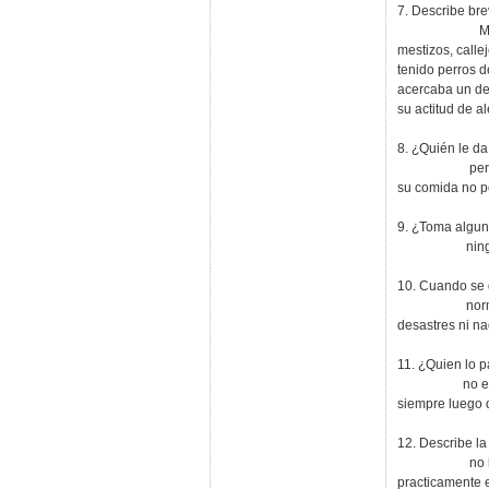
7. Describe bre
Mi papa, 63, 
mestizos, calle
tenido perros d
acercaba un de
su actitud de al
8. ¿Quién le da
perrarina. ma
su comida no p
9. ¿Toma algu
ninguna e
10. Cuando se 
normal, solo 
desastres ni na
11. ¿Quien lo p
no es de salir
siempre luego d
12. Describe la 
no le gusta e
practicamente e