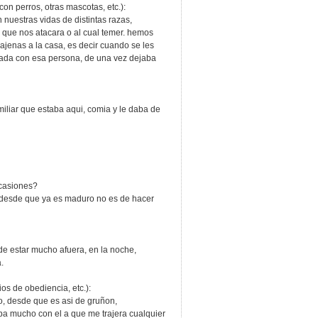
on perros, otras mascotas, etc.):
tras vidas de distintas razas,
 que nos atacara o al cual temer. hemos
ajenas a la casa, es decir cuando se les
nada con esa persona, de una vez dejaba
r que estaba aqui, comia y le daba de
ocasiones?
esde que ya es maduro no es de hacer
 estar mucho afuera, en la noche,
.
cios de obediencia, etc.):
desde que es asi de gruñon,
aba mucho con el a que me trajera cualquier