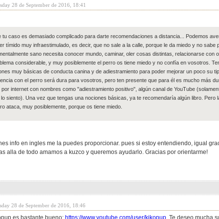
sday 28 de September de 2016, 18:41
 tu caso es demasiado complicado para darte recomendaciones a distancia... Podemos aven
er tímido muy infraestimulado, es decir, que no sale a la calle, porque le da miedo y no sabe
mentalmente sano necesita conocer mundo, caminar, oler cosas distintas, relacionarse con ot
blema considerable, y muy posiblemente el perro os tiene miedo y no confía en vosotros. T
ones muy básicas de conducta canina y de adiestramiento para poder mejorar un poco su ti
encia con el perro será dura para vosotros, pero ten presente que para él es mucho más d
 por internet con nombres como "adiestramiento positivo", algún canal de YouTube (solame
, lo siento). Una vez que tengas una nociones básicas, ya te recomendaría algún libro. Pero l
ro ataca, muy posiblemente, porque os tiene miedo.
enes info en ingles me la puedes proporcionar. pues si estoy entendiendo, igual gr
as alla de todo amamos a kuzco y queremos ayudarlo. Gracias por orientarme!
sday 28 de September de 2016, 18:46
kopup es bastante bueno:
https://www.youtube.com/user/kikopup
. Te deseo mucha su