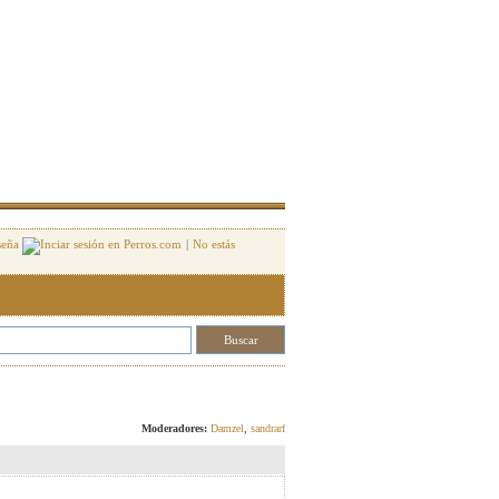
seña
|
No estás
Responder
Moderadores:
Damzel
,
sandrarf