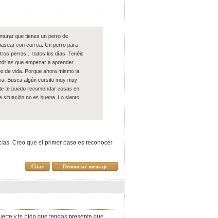
turar que tienes un perro de
 pasear con correa. Un perro para
ros perros... todos los días. Tenéis
endrías que empezar a aprender
po de vida. Porque ahora mismo la
ura. Busca algún cursito muy muy
nte te puedo recomendar cosas en
a situación no es buena. Lo siento.
acias. Creo que el primer paso es reconocer
Citar
Denunciar mensaje
erte y te pido que tengas presente que