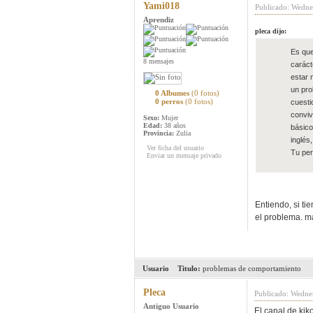
Yami018
Publicado: Wedne
Aprendiz
pleca dijo:
Es que
8 mensajes
caráct
estar 
un pro
0 Albumes
(0 fotos)
0 perros
(0 fotos)
cuesti
conviv
Sexo:
Mujer
Edad:
38 años
básico
Provincia:
Zulia
inglés
Ver ficha del usuario
Tu per
Enviar un mensaje privado
Entiendo, si ti
el problema. m
Usuario
Titulo:
problemas de comportamiento
Pleca
Publicado: Wedne
Antiguo Usuario
El canal de ki