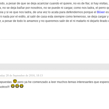
do, a pesar de que se deja acariciar cuando el quiere, no es de fiar, si hay visitas
ita, no se deja bañar por nosotros, no se puede ni cargar, como nos ladra, el perro 
ia y si ve que nos ladra, de una vez lo acata para defendernos porque el
Bóxer
es
i nada por el estilo, al salir de casa esta siempre como temeroso, se deja cargar y a
, a pesar de todo lo amamos y no queremos salir de el ni matarlo ni dejarlo tirado e
sday 28 de September de 2016, 18:13
respuestas
pero ya he comenzado a leer muchos temas interesantes que espero 
sotros!!!