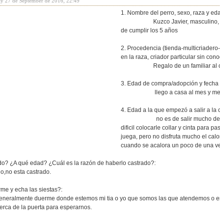
ay 27 de September de 2016, 22:49
1. Nombre del perro, sexo, raza y ed
Kuzco Javier, masculino, mestiz
de cumplir los 5 años
2. Procedencia (tienda-multicriadero
en la raza, criador particular sin co
Regalo de un familiar al cual s
3. Edad de compra/adopción y fecha 
llego a casa al mes y medio 
4. Edad a la que empezó a salir a la c
no es de salir mucho de casa,
dificil colocarle collar y cinta pa
juega, pero no disfruta mucho el cal
cuando se acalora un poco de una ve
ado? ¿A qué edad? ¿Cuál es la razón de haberlo castrado?:
ta castrado.
me y echa las siestas?:
duerme donde estemos mi tia o yo que somos las que atendemos o en su cu
erca de la puerta para esperarnos.