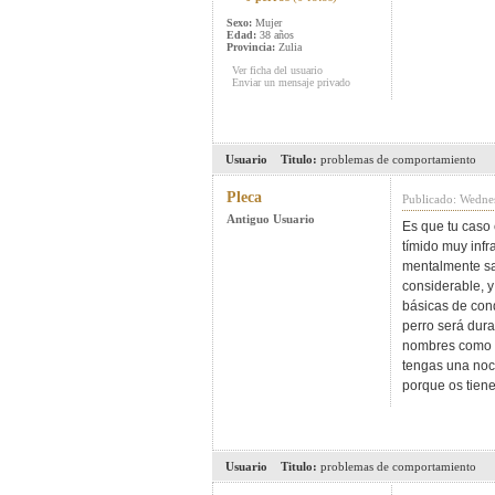
Sexo:
Mujer
Edad:
38 años
Provincia:
Zulia
Ver ficha del usuario
Enviar un mensaje privado
Usuario
Titulo:
problemas de comportamiento
Pleca
Publicado: Wedne
Antiguo Usuario
Es que tu caso
tímido muy infr
mentalmente san
considerable, 
básicas de con
perro será dura
nombres como "
tengas una noci
porque os tien
Usuario
Titulo:
problemas de comportamiento