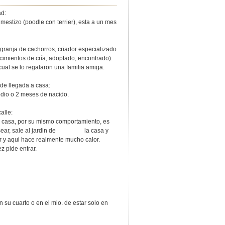
ad:
o (poodle con terrier), esta a un mes
-granja de cachorros, criador especializado
nocimientos de cría, adoptado, encontrado):
e lo regalaron una familia amiga.
de llegada a casa:
o 2 meses de nacido.
alle:
 por su mismo comportamiento, es
ra pasear, sale al jardin de la casa y
or y aqui hace realmente mucho calor.
z pide entrar.
arto o en el mio. de estar solo en