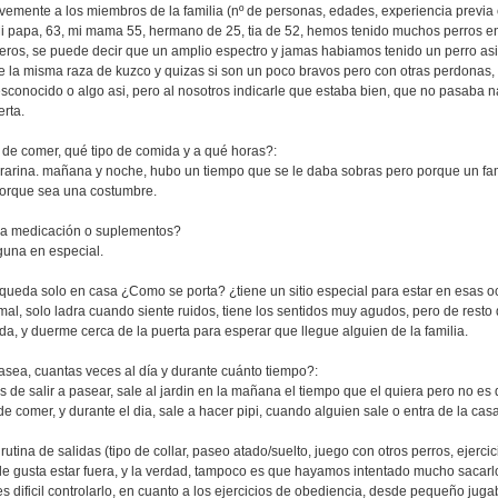
vemente a los miembros de la familia (nº de personas, edades, experiencia previa c
mi mama 55, hermano de 25, tia de 52, hemos tenido muchos perros en nues
jeros, se puede decir que un amplio espectro y jamas habiamos tenido un perro asi
e la misma raza de kuzco y quizas si son un poco bravos pero con otras perdonas, 
sconocido o algo asi, pero al nosotros indicarle que estaba bien, que no pasaba 
erta.
 de comer, qué tipo de comida y a qué horas?:
ñana y noche, hubo un tiempo que se le daba sobras pero porque un familia
orque sea una costumbre.
na medicación o suplementos?
n especial.
queda solo en casa ¿Como se porta? ¿tiene un sitio especial para estar en esas 
ladra cuando siente ruidos, tiene los sentidos muy agudos, pero de resto d
da, y duerme cerca de la puerta para esperar que llegue alguien de la familia.
asea, cuantas veces al día y durante cuánto tiempo?:
 a pasear, sale al jardin en la mañana el tiempo que el quiera pero no es de
e comer, y durante el dia, sale a hacer pipi, cuando alguien sale o entra de la casa
rutina de salidas (tipo de collar, paseo atado/suelto, juego con otros perros, ejerci
star fuera, y la verdad, tampoco es que hayamos intentado mucho sacarlo, 
s dificil controlarlo, en cuanto a los ejercicios de obediencia, desde pequeño jug