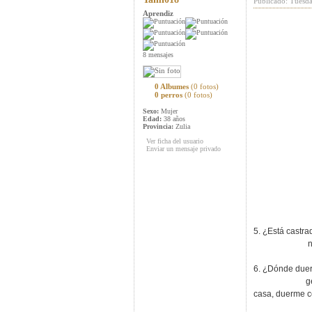
Publicado: Tuesd
Aprendiz
8 mensajes
0 Albumes
(0 fotos)
0 perros
(0 fotos)
Sexo:
Mujer
Edad:
38 años
Provincia:
Zulia
Ver ficha del usuario
Enviar un mensaje privado
5. ¿Está castr
no,no es
6. ¿Dónde duer
generalmente 
casa, duerme c