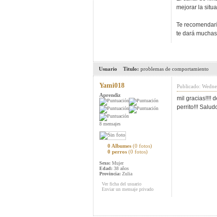
mejorar la situ
Te recomendaría
te dará muchas
Usuario
Titulo:
problemas de comportamiento
Yami018
Publicado: Wedne
Aprendiz
mil gracias!!!
perrito!!! Saludo
8 mensajes
0 Albumes
(0 fotos)
0 perros
(0 fotos)
Sexo:
Mujer
Edad:
38 años
Provincia:
Zulia
Ver ficha del usuario
Enviar un mensaje privado