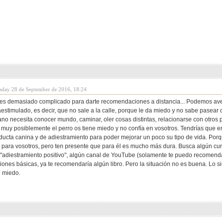
sday 28 de September de 2016, 18:24
 es demasiado complicado para darte recomendaciones a distancia... Podemos aven
aestimulado, es decir, que no sale a la calle, porque le da miedo y no sabe pasear 
o necesita conocer mundo, caminar, oler cosas distintas, relacionarse con otros p
y muy posiblemente el perro os tiene miedo y no confía en vosotros. Tendrías que
ducta canina y de adiestramiento para poder mejorar un poco su tipo de vida. Por
 para vosotros, pero ten presente que para él es mucho más dura. Busca algún cur
adiestramiento positivo", algún canal de YouTube (solamente te puedo recomendar
ones básicas, ya te recomendaría algún libro. Pero la situación no es buena. Lo s
e miedo.