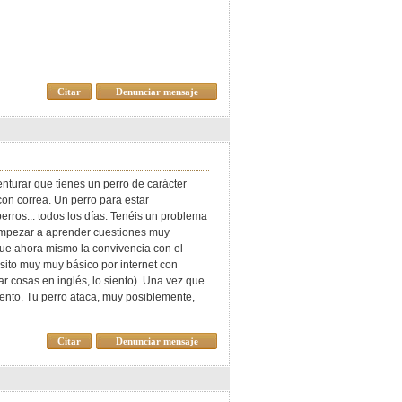
Citar
Denunciar mensaje
turar que tienes un perro de carácter
con correa. Un perro para estar
erros... todos los días. Tenéis un problema
 empezar a aprender cuestiones muy
que ahora mismo la convivencia con el
sito muy muy básico por internet con
 cosas en inglés, lo siento). Una vez que
iento. Tu perro ataca, muy posiblemente,
Citar
Denunciar mensaje