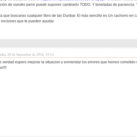
ación de vuestro perro puede suponer cambiarlo TODO. Y toneladas de paciencia. Y t
 que buscaras cualquier libro de Ian Dunbar. El más sencillo es Un cachorro en c
 nociones que te pueden ayudar.
sday 28 de September de 2016, 19:15
! de verdad espero mejorar la situacion y enmendar los errores que hemos cometid
s!!!!