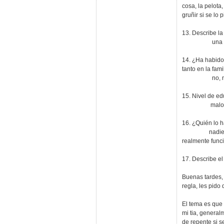
cosa, la pelota
gruñir si se lo p
13. Describe la
una urbanizac
14. ¿Ha habido
tanto en la fam
no, nada
15. Nivel de ed
malo, ladra a
16. ¿Quién lo
nadie, aqui no
realmente func
17. Describe el
Buenas tardes,
regla, les pido
El tema es que
mi tia, general
de repente si s