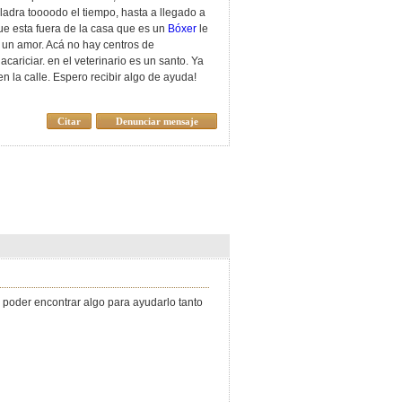
, ladra toooodo el tiempo, hasta a llegado a
que esta fuera de la casa que es un
Bóxer
le
 un amor. Acá no hay centros de
cariciar. en el veterinario es un santo. Ya
n la calle. Espero recibir algo de ayuda!
Citar
Denunciar mensaje
poder encontrar algo para ayudarlo tanto