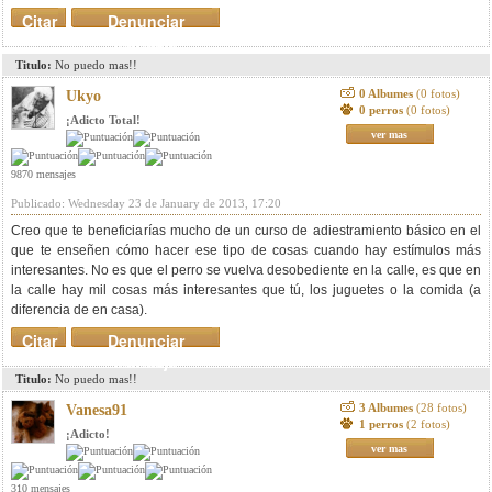
Citar
Denunciar
mensaje
Titulo:
No puedo mas!!
0 Albumes
(0 fotos)
Ukyo
0 perros
(0 fotos)
¡Adicto Total!
ver mas
9870 mensajes
Publicado: Wednesday 23 de January de 2013, 17:20
Creo que te beneficiarías mucho de un curso de adiestramiento básico en el
que te enseñen cómo hacer ese tipo de cosas cuando hay estímulos más
interesantes. No es que el perro se vuelva desobediente en la calle, es que en
la calle hay mil cosas más interesantes que tú, los juguetes o la comida (a
diferencia de en casa).
Citar
Denunciar
mensaje
Titulo:
No puedo mas!!
3 Albumes
(28 fotos)
Vanesa91
1 perros
(2 fotos)
¡Adicto!
ver mas
310 mensajes