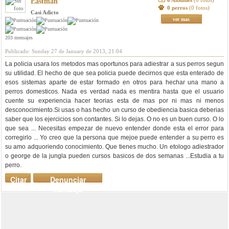
0 Albumes
(0 fotos)
Eastman
0 perros
(0 fotos)
Casi Adicto
ver mas
203 mensajes
Publicado: Sunday 27 de January de 2013, 21:04
La policia usara los metodos mas oportunos para adiestrar a sus perros segun
su utilidad. El hecho de que sea policia puede decirnos que esta enterado de
esos sistemas aparte de estar formado en otros para hechar una mano a
perros domesticos. Nada es verdad nada es mentira hasta que el usuario
cuente su experiencia hacer teorias esta de mas por ni mas ni menos
desconocimiento.Si usas o has hecho un curso de obediencia basica deberias
saber que los ejercicios son contantes. Si lo dejas. O no es un buen curso. O lo
que sea ... Necesitas empezar de nuevo entender donde esta el error para
corregirlo ... Yo creo que la persona que mejoe puede entender a su perro es
su amo adquoriendo conocimiento. Que tienes mucho. Un etologo adiestrador
o george de la jungla pueden cursos basicos de dos semanas ...Estudia a tu
perro.
Citar
Denunciar
mensaje