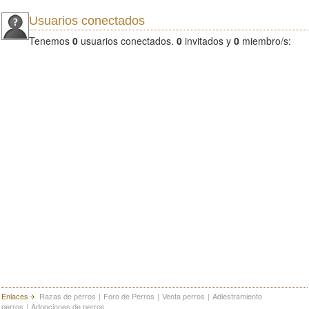
Usuarios conectados
Tenemos
0
usuarios conectados.
0
invitados y
0
miembro/s:
Enlaces
Razas de perros
|
Foro de Perros
|
Venta perros
|
Adiestramiento
perros
|
Adopciones de perros