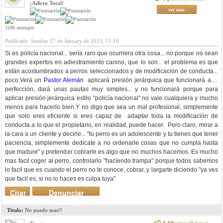
¡Adicto Total!
ver mas
3106 mensajes
Publicado: Sunday 27 de January de 2013, 11:18
Si es policía nacional... sería raro que ocurriera otra cosa... no porque no sean
grandes expertos en adiestramiento canino, que lo son... el problema es que
están acostumbrados a perros seleccionados y de modificación de conducta...
poco.Verá un
Pastor Alemán
aplicará presión jerárquica que funcionará a la
perfección, dará unas pautas muy simples... y no funcionará porque para
aplicar presión jerárquica estilo "policía nacional" no vale cualquiera y mucho
menos para hacerlo bien.Y no digo que sea un mal profesional, simplemente
que solo eres eficiente si eres capaz de adaptar toda la modificación de
conducta a lo que el propietario, en realidad, puede hacer. Pero claro, mirar a
la cara a un cliente y decirle... "tu perro es un adolescente y tu tienes que tener
paciencia, simplemente dedicate a no ordenarle cosas que no cumpla hasta
que madure" y pretender cobrarle es algo que no muchos hacemos. Es mucho
mas facil coger al perro, controlarlo "haciendo trampa" porque todos sabemos
lo facil que es cuando el perro no te conoce, cobrar, y largarte diciendo "ya ves
que facil es, si no lo haces es culpa tuya"
Citar
Denunciar
mensaje
Titulo:
No puedo mas!!