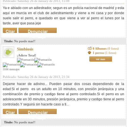
Publicado: Saturday 26 de January de 2013, 15:08
Ya e ablado con un adiestrador, segun es un policia nacional de madrid y esta
aqui en murcia en el club de adiestramiento y viene a mi casa y por donde
suele salir el perro, e quedado en que viene a ver al perro el lunes por la
tarde, aver que pasa jeje
Citar
Denunciar
mensaje
Titulo:
No puedo mas!!
0 Albumes
(0 fotos)
Simbiosis
1 perros
(1 fotos)
¡Adicto Total!
ver mas
3106 mensajes
Publicado: Saturday 26 de January de 2013, 21:34
Dejame hacer de adivino... Pueden pasar dos cosas dependiendo de la
edad:Si el perro es un adulto en 10 minutos, con presión jerárquica y una
combinación de premio y castigo tiene al perro controlado.Si el perro es un
adolescente en 30 minutos, presión jerárquica, premio y castigo tiene al perro
controlado.Y seguirá sin hacerte caso a ti...
Citar
Denunciar
mensaje
Titulo:
No puedo mas!!