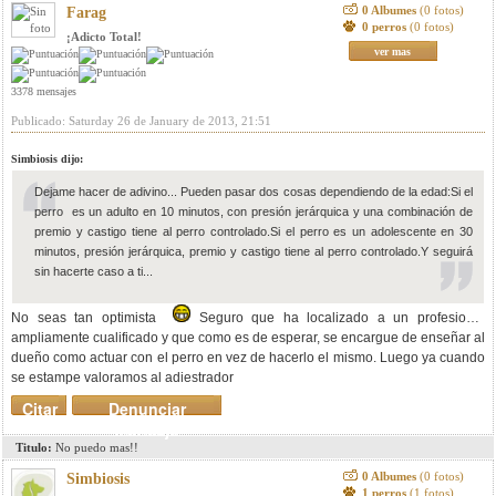
0 Albumes
(0 fotos)
Farag
0 perros
(0 fotos)
¡Adicto Total!
ver mas
3378 mensajes
Publicado: Saturday 26 de January de 2013, 21:51
Simbiosis dijo:
Dejame hacer de adivino... Pueden pasar dos cosas dependiendo de la edad:Si el
perro es un adulto en 10 minutos, con presión jerárquica y una combinación de
premio y castigo tiene al perro controlado.Si el perro es un adolescente en 30
minutos, presión jerárquica, premio y castigo tiene al perro controlado.Y seguirá
sin hacerte caso a ti...
No seas tan optimista
Seguro que ha localizado a un profesional
ampliamente cualificado y que como es de esperar, se encargue de enseñar al
dueño como actuar con el perro en vez de hacerlo el mismo. Luego ya cuando
se estampe valoramos al adiestrador
Citar
Denunciar
mensaje
Titulo:
No puedo mas!!
0 Albumes
(0 fotos)
Simbiosis
1 perros
(1 fotos)