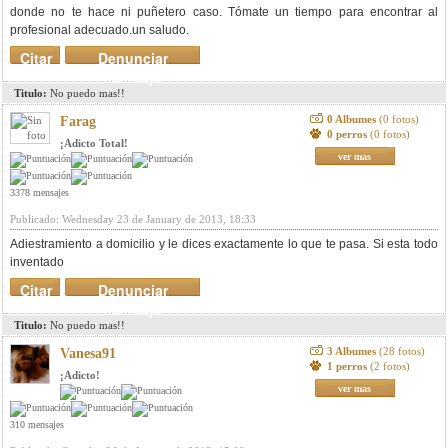
donde no te hace ni puñetero caso. Tómate un tiempo para encontrar al
profesional adecuado.un saludo.
Citar
Denunciar
mensaje
Titulo:
No puedo mas!!
0 Albumes
(0 fotos)
Farag
0 perros
(0 fotos)
¡Adicto Total!
ver mas
3378 mensajes
Publicado: Wednesday 23 de January de 2013, 18:33
Adiestramiento a domicilio y le dices exactamente lo que te pasa. Si esta todo
inventado
Citar
Denunciar
mensaje
Titulo:
No puedo mas!!
3 Albumes
(28 fotos)
Vanesa91
1 perros
(2 fotos)
¡Adicto!
ver mas
310 mensajes