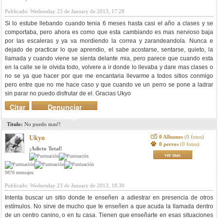
Publicado: Wednesday 23 de January de 2013, 17:28
Si lo estube llebando cuando tenia 6 meses hasta casi el año a clases y se
comportaba, pero ahora es como que esta cambiando es mas nervioso baja
por las escaleras y ya va mordiendo la correa y zarandeandola. Nunca e
dejado de practicar lo que aprendio, el sabe acostarse, sentarse, quieto, la
llamada y cuando viene se sienta delante mia, pero parece que cuando esta
en la calle se le olvida todo, volvere a ir donde lo llevaba y dare mas clases o
no se ya que hacer por que me encantaria llevarme a todos sitios conmigo
pero entre que no me hace caso y que cuando ve un perro se pone a ladrar
sin parar no puedo disfrutar de el. Gracias Ukyo
Citar
Denunciar
mensaje
Titulo:
No puedo mas!!
0 Albumes
(0 fotos)
Ukyo
0 perros
(0 fotos)
¡Adicto Total!
ver mas
9870 mensajes
Publicado: Wednesday 23 de January de 2013, 18:30
Intenta buscar un sitio donde te enseñen a adiestrar en presencia de otros
estímulos. No sirve de mucho que te enseñen a que acuda la llamada dentro
de un centro canino, o en tu casa. Tienen que enseñarte en esas situaciones