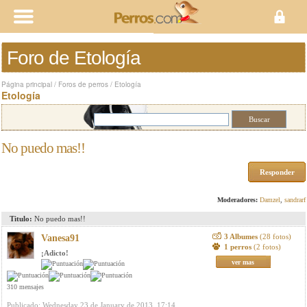
Foro de Etología
Página principal
/
Foros de perros
/
Etología
Etología
No puedo mas!!
Responder
Moderadores:
Damzel
,
sandrarf
Titulo:
No puedo mas!!
3 Albumes
(28 fotos)
Vanesa91
1 perros
(2 fotos)
¡Adicto!
ver mas
310 mensajes
Publicado: Wednesday 23 de January de 2013, 17:14