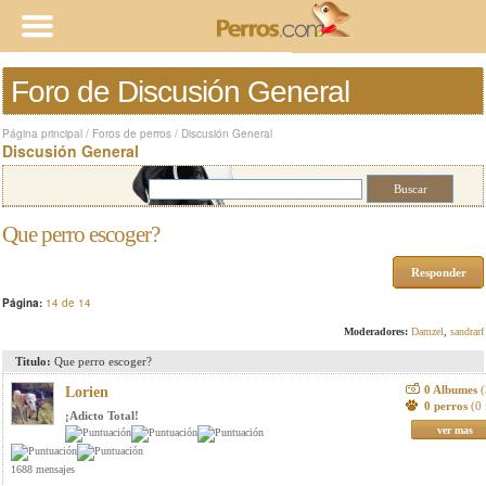
Foro de Discusión General
Página principal
/
Foros de perros
/
Discusión General
Discusión General
Que perro escoger?
Responder
Página:
14 de 14
Moderadores:
Damzel
,
sandrarf
Titulo:
Que perro escoger?
0 Albumes
(
Lorien
0 perros
(0 
¡Adicto Total!
ver mas
1688 mensajes