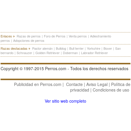
Enlaces
Razas de perros
|
Foro de Perros
|
Venta perros
|
Adiestramiento
perros
|
Adopciones de perros
Razas destacadas
Pastor alemán
|
Bulldog
|
Bull terrier
|
Yorkshire
|
Boxer
|
San
bernardo
|
Schnauzer
|
Golden Retriever
|
Doberman
|
Labrador Retriever
Copyright © 1997-2015 Perros.com - Todos los derechos reservados
Publicidad en Perros.com
|
Contacte
|
Aviso Legal
|
Política de
privacidad
|
Condiciones de uso
Ver sitio web completo