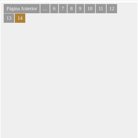
Página Anterior
...
6
7
8
9
10
11
12
13
14