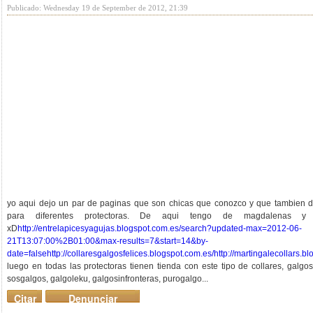
Publicado: Wednesday 19 de September de 2012, 21:39
yo aqui dejo un par de paginas que son chicas que conozco y que tambien d
para diferentes protectoras. De aqui tengo de magdalenas y
xD
http://entrelapicesyagujas.blogspot.com.es/search?updated-max=2012-06-
21T13:07:00%2B01:00&max-results=7&start=14&by-
date=false
http://collaresgalgosfelices.blogspot.com.es/
http://martingalecollars.b
luego en todas las protectoras tienen tienda con este tipo de collares, galgo
sosgalgos, galgoleku, galgosinfronteras, purogalgo...
Citar
Denunciar
mensaje