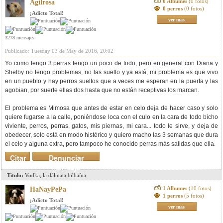
0 Albumes
(0 fotos)
Agilrosa
0 perros
(0 fotos)
¡Adicto Total!
ver mas
3278 mensajes
Publicado: Tuesday 03 de May de 2016, 20:02
Yo como tengo 3 perras tengo un poco de todo, pero en general con Diana y
Shelby no tengo problemas, no las suelto y ya está, mi problema es que vivo
en un pueblo y hay perros sueltos que a veces me esperan en la puerta y las
agobian, por suerte ellas dos hasta que no están receptivas los marcan.
El problema es Mimosa que antes de estar en celo deja de hacer caso y solo
quiere fugarse a la calle, poniéndose loca con el culo en la cara de todo bicho
viviente, perros, perras, gatos, mis piernas, mi cara... todo le sirve, y deja de
obedecer, solo está en modo histérico y quiero macho las 3 semanas que dura
el celo y alguna extra, pero tampoco he conocido perras más salidas que ella.
Citar
Denunciar
mensaje
Titulo:
Vodka, la dálmata bilbaína
1 Albumes
(10 fotos)
HaNayPePa
1 perros
(5 fotos)
¡Adicto Total!
ver mas