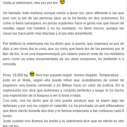
Visita al veterinario, otra vez por tos.
He llamado ésta mañana porque volvía a tener tos, pero diferente a las que
tuvo con la tos de las perreras (que ya la ha tenido en dos ocasiones). Es
como si fuera carraspera, en pocas ocasiones hace el gesto ese que hacen de
vomitar, sigue con hambre y no ha vomitado, no tiene mocos, aunque las
cacas las hace pelín más blandas y el pis más amarillento.
Por teléfono la veterinaria me ha dicho que si quería, que esperara un par de
días a ver cómo iba la cosa, que no creía que fuera tos de las perreras por el
tipo de tos, si no una traquenosequé (un catarro para el resto de los mortales)
pero como ya estoy escarmentada de las otras ocasiones, he preferido ir a
consulta.
Peso: 19,950 kg
. Nos han pasado según hemos llegado. Temperatura 39,
justo en el límite, según ella puede influir que acabábamos de volver de
pegarnos una buena caminata y en Bilbao hace un calor de justicia. En la
exploración nos dice que pulmones y corazón perfectos y luego le ha hecho
una exploración de la traquea a ver si tosía y nada.
Con esto, nos ha dicho que el celo puede producir que se bajen algo las
defensas y por eso ha cogido el catarrillo. Le ha pinchado un anti inflamatorio
que tiene efecto durante dos días y le hemos empezado a dar cortisona cada 8
horas.
Justo cuando nos íbamos ha tosido y la veterinaria dice que en efecto es otro
tipo de tos.