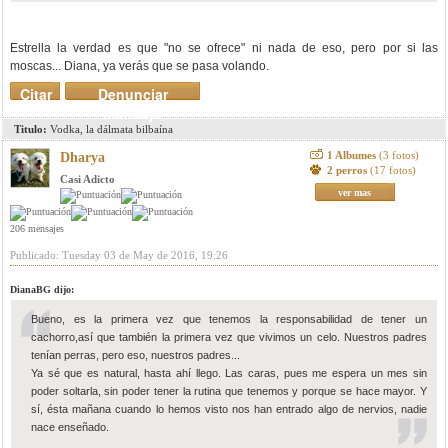
Estrella la verdad es que "no se ofrece" ni nada de eso, pero por si las
moscas... Diana, ya verás que se pasa volando.
Citar
Denunciar
mensaje
Titulo:
Vodka, la dálmata bilbaína
1 Albumes
(3 fotos)
Dharya
2 perros
(17 fotos)
Casi Adicto
ver mas
206 mensajes
Publicado: Tuesday 03 de May de 2016, 19:26
DianaBG dijo:
Bueno, es la primera vez que tenemos la responsabilidad de tener un
cachorro,así que también la primera vez que vivimos un celo. Nuestros padres
tenían perras, pero eso, nuestros padres...
Ya sé que es natural, hasta ahí llego. Las caras, pues me espera un mes sin
poder soltarla, sin poder tener la rutina que tenemos y porque se hace mayor. Y
sí, ésta mañana cuando lo hemos visto nos han entrado algo de nervios, nadie
nace enseñado.