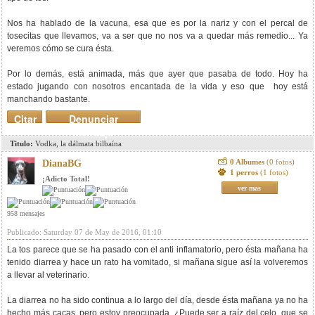
Nos ha hablado de la vacuna, esa que es por la nariz y con el percal de
tosecitas que llevamos, va a ser que no nos va a quedar más remedio... Ya
veremos cómo se cura ésta.
Por lo demás, está animada, más que ayer que pasaba de todo. Hoy ha
estado jugando con nosotros encantada de la vida y eso que hoy está
manchando bastante.
Citar
Denunciar
mensaje
Titulo:
Vodka, la dálmata bilbaína
0 Albumes
(0 fotos)
DianaBG
1 perros
(1 fotos)
¡Adicto Total!
ver mas
958 mensajes
Publicado: Saturday 07 de May de 2016, 01:10
La tos parece que se ha pasado con el anti inflamatorio, pero ésta mañana ha
tenido diarrea y hace un rato ha vomitado, si mañana sigue así la volveremos
a llevar al veterinario.
La diarrea no ha sido continua a lo largo del día, desde ésta mañana ya no ha
hecho más cacas, pero estoy preocupada. ¿Puede ser a raíz del celo, que se