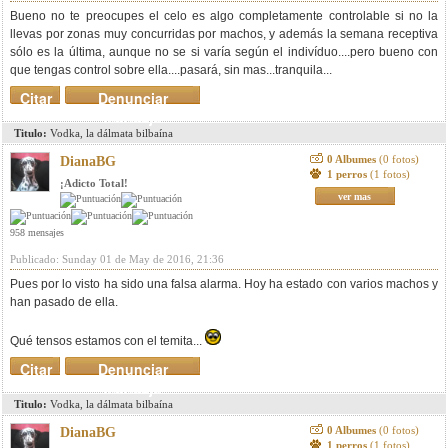
Bueno no te preocupes el celo es algo completamente controlable si no la
llevas por zonas muy concurridas por machos, y además la semana receptiva
sólo es la última, aunque no se si varía según el indivíduo....pero bueno con
que tengas control sobre ella....pasará, sin mas...tranquila...
Citar
Denunciar
mensaje
Titulo:
Vodka, la dálmata bilbaína
0 Albumes
(0 fotos)
DianaBG
1 perros
(1 fotos)
¡Adicto Total!
ver mas
958 mensajes
Publicado: Sunday 01 de May de 2016, 21:36
Pues por lo visto ha sido una falsa alarma. Hoy ha estado con varios machos y
han pasado de ella.
Qué tensos estamos con el temita...
Citar
Denunciar
mensaje
Titulo:
Vodka, la dálmata bilbaína
0 Albumes
(0 fotos)
DianaBG
1 perros
(1 fotos)