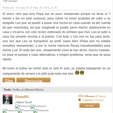
1380 mensajes
Publicado: Tuesday 03 de May de 2016, 21:43
El único celo que tuvo Pepa fue un poco inesperado porque no tenía ni 7
meses y fue en plan sorpresa, para colmo mi novio acababa de subir a su
amiguito Leo que se quedó a pasar una noche en casa cuando se dio cuenta
de que manchaba, así que imagínate el pastel: perro macho adolescente en
casa y mi perra con celo recien estrenado (lo primero que hizo Leo al subir a
casa fue orinarle encima a la pobre). Con todo y con eso no fue para tanto,
una vez que Leo se tranquilizó se portó super bien (Pepa aun no estaba
receptiva obviamente), y por la noche barreras físicas inquebrantables para
dormir y ya. El resto del celo, simplemente como te han dicho: mucho cuidado,
no pisar el parque y rutas alternativas, y ningún problema, verás que se pasa
rápido.
Mi novio el pobre se comió todo el celo él solo, yo estaba trabajando en un
campamento de verano y le pilló justo todo ese mes
.
Citar
Denunciar
mensaje
Titulo:
Vodka, la dálmata bilbaína
0 Albumes
(0 fotos)
DianaBG
1 perros
(1 fotos)
¡Adicto Total!
ver mas