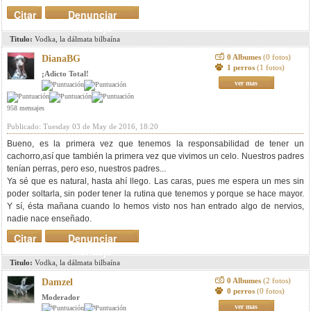
Citar
Denunciar
mensaje
Titulo:
Vodka, la dálmata bilbaína
0 Albumes
(0 fotos)
DianaBG
1 perros
(1 fotos)
¡Adicto Total!
ver mas
958 mensajes
Publicado: Tuesday 03 de May de 2016, 18:20
Bueno, es la primera vez que tenemos la responsabilidad de tener un
cachorro,así que también la primera vez que vivimos un celo. Nuestros padres
tenían perras, pero eso, nuestros padres...
Ya sé que es natural, hasta ahí llego. Las caras, pues me espera un mes sin
poder soltarla, sin poder tener la rutina que tenemos y porque se hace mayor.
Y sí, ésta mañana cuando lo hemos visto nos han entrado algo de nervios,
nadie nace enseñado.
Citar
Denunciar
mensaje
Titulo:
Vodka, la dálmata bilbaína
0 Albumes
(2 fotos)
Damzel
0 perros
(0 fotos)
Moderador
ver mas