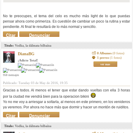
No te preocupes, el tema del celo es mucho más light de lo que puedas
pensar ahora como primeriza. Es cuestión de cambiar un poco la rutina y estar
pendiente. Al final te resultará de lo más normal y sencillo.
Citar
Denunciar
mensaje
Titulo:
Vodka, la dálmata bilbaína
0 Albumes
(0 fotos)
DianaBG
1 perros
(1 fotos)
¡Adicto Total!
ver mas
958 mensajes
Publicado: Tuesday 03 de May de 2016, 19:35
Gracias a todos. Al menos el tener que estar dando vueltas con ella 3 horas
por la ciudad me vendrá bien para la operacion bikini
Yo no me voy a arriesgar a soltarla, al menos en este primero, en los venideros
ya veremos. Por ahora no hace más que dormir y hacer un montón de ruiditos.
Citar
Denunciar
mensaje
Titulo:
Vodka, la dálmata bilbaína