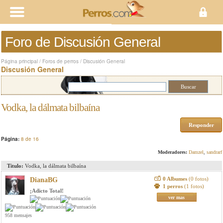
Foro de Discusión General
Página principal
/
Foros de perros
/
Discusión General
Discusión General
Vodka, la dálmata bilbaína
Responder
Página:
8 de 16
Moderadores:
Damzel
,
sandrarf
Titulo:
Vodka, la dálmata bilbaína
0 Albumes
(0 fotos)
DianaBG
1 perros
(1 fotos)
¡Adicto Total!
ver mas
958 mensajes