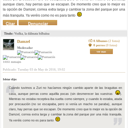
aunque claro, hay perras que se escapan. De momento creo que lo mejor es
la opción de Damzel, correa extra larga y cambiar la zona del parque por una
más tranquila. Ya veréis como no es para tanto
Citar
Denunciar
mensaje
Titulo:
Vodka, la dálmata bilbaína
0 Albumes
(2 fotos)
Damzel
0 perros
(0 fotos)
Moderador
ver mas
14161 mensajes
Publicado: Tuesday 03 de May de 2016, 19:02
Ishtar dijo:
Cuando tuvimos a Zuri no hacíamos ningún cambio aparte de las braguitas en
casa, aunque perras como aquélla pocas (sin desmerecer las vuestras
).
Mientras no estaba receptiva iba suelta como siempre, y cuando lo estaba, atada
por precaución (no se escapaba, pero si venía un macho se paraba), aunque
claro, hay perras que se escapan. De momento creo que lo mejor es la opción de
Damzel, correa extra larga y cambiar la zona del parque por una más tranquila.
Ya veréis como no es para tanto