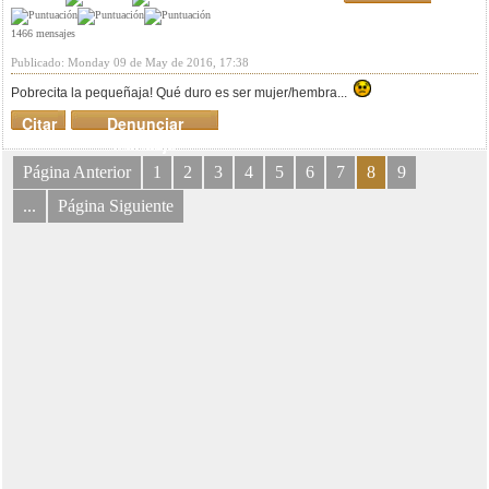
1466 mensajes
Publicado: Monday 09 de May de 2016, 17:38
Pobrecita la pequeñaja! Qué duro es ser mujer/hembra...
Citar
Denunciar
mensaje
Página Anterior
1
2
3
4
5
6
7
8
9
...
Página Siguiente