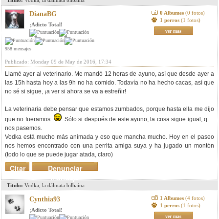
Titulo:
Vodka, la dálmata bilbaína
0 Albumes
(0 fotos)
DianaBG
1 perros
(1 fotos)
¡Adicto Total!
ver mas
958 mensajes
Publicado: Monday 09 de May de 2016, 17:34
Llamé ayer al veterinario. Me mandó 12 horas de ayuno, así que desde ayer a
las 15h hasta hoy a las 9h no ha comido. Todavía no ha hecho cacas, así que
no sé si sigue, ¡a ver si ahora se va a estreñir!
La veterinaria debe pensar que estamos zumbados, porque hasta ella me dijo
que no fueramos
. Sólo si después de este ayuno, la cosa sigue igual, que
nos pasemos.
Vodka está mucho más animada y eso que mancha mucho. Hoy en el paseo
nos hemos encontrado con una perrita amiga suya y ha jugado un montón
(todo lo que se puede jugar atada, claro)
Citar
Denunciar
mensaje
Titulo:
Vodka, la dálmata bilbaína
1 Albumes
(4 fotos)
Cynthia93
1 perros
(1 fotos)
¡Adicto Total!
ver mas