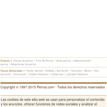
Enlaces
Razas de perros
|
Foro de Perros
|
Venta perros
|
Adiestramiento
perros
|
Adopciones de perros
Razas destacadas
Pastor alemán
|
Bulldog
|
Bull terrier
|
Yorkshire
|
Boxer
|
San
bernardo
|
Schnauzer
|
Golden Retriever
|
Doberman
|
Labrador Retriever
Copyright © 1997-2015 Perros.com - Todos los derechos reservados
Las cookies de este sitio web se usan para personalizar el contenido
Publicidad en Perros.com
|
Contacte
|
Aviso Legal
|
Política de
y los anuncios, ofrecer funciones de redes sociales y analizar el
privacidad
|
Condiciones de uso