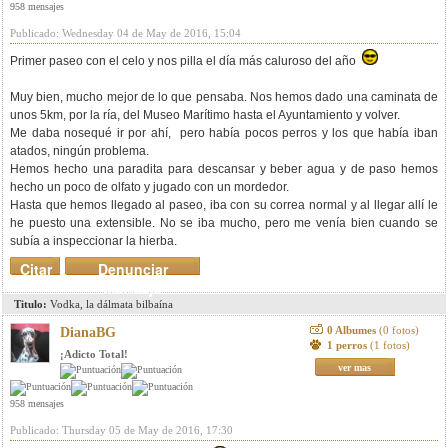
958 mensajes
Publicado: Wednesday 04 de May de 2016, 15:04
Primer paseo con el celo y nos pilla el día más caluroso del año
Muy bien, mucho mejor de lo que pensaba. Nos hemos dado una caminata de
unos 5km, por la ría, del Museo Marítimo hasta el Ayuntamiento y volver.
Me daba nosequé ir por ahí, pero había pocos perros y los que había iban
atados, ningún problema.
Hemos hecho una paradita para descansar y beber agua y de paso hemos
hecho un poco de olfato y jugado con un mordedor.
Hasta que hemos llegado al paseo, iba con su correa normal y al llegar allí le
he puesto una extensible. No se iba mucho, pero me venía bien cuando se
subía a inspeccionar la hierba.
Citar
Denunciar
mensaje
Titulo:
Vodka, la dálmata bilbaína
0 Albumes
(0 fotos)
DianaBG
1 perros
(1 fotos)
¡Adicto Total!
ver mas
958 mensajes
Publicado: Thursday 05 de May de 2016, 17:30