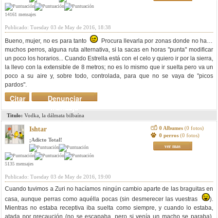
14161 mensajes
Publicado: Tuesday 03 de May de 2016, 18:38
Bueno, mujer, no es para tanto
Procura llevarla por zonas donde no haya
muchos perros, alguna ruta alternativa, si la sacas en horas "punta" modificar
un poco los horarios... Cuando Estrella está con el celo y quiero ir por la sierra,
la llevo con la extensible de 8 metros; no es lo mismo que ir suelta pero va un
poco a su aire y, sobre todo, controlada, para que no se vaya de "picos
pardos".
Citar
Denunciar
mensaje
Titulo:
Vodka, la dálmata bilbaína
0 Albumes
(0 fotos)
Ishtar
0 perros
(0 fotos)
¡Adicto Total!
ver mas
5135 mensajes
Publicado: Tuesday 03 de May de 2016, 19:00
Cuando tuvimos a Zuri no hacíamos ningún cambio aparte de las braguitas en
casa, aunque perras como aquélla pocas (sin desmerecer las vuestras
).
Mientras no estaba receptiva iba suelta como siempre, y cuando lo estaba,
atada por precaución (no se escapaba, pero si venía un macho se paraba),