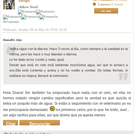
Safapi
2 perros
(1 fotos)
¡Adicto Total!
ver mas
969 mensajes
Publicado: Sunday 08 de May de 2016, 16:16
DianaBG dijo:
Vodka sigue con la diarrea. Hace 3 veces al día, como siempre y la cantidad es la
misma, pero las hace o muy blandas o diarrea.
Le he dado arroz cocido y nada, igual.
Desde que está en celo está bebiendo muchísima agua, así que lo achaco a
eso.Ella está contenta y activa y no ha vuelto a vomitar. De todas formas, si
mañana no mejora, llamaré al veterinario.
Hola Diana! Siri también ha empezado hace nada con el celo, en ella no
hemos notado ningún cambio significativo pero la verdad es que quizás si
beba un poquito más de agua. Si estás a seguimiento con el veterinario yo no
me preocuparía demasiado
los primeros celos, por lo que he leído, suelen
ser algo rarillos para ellas, así que ánimo que ya queda menos
Citar
Denunciar
mensaje