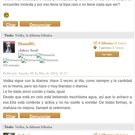
encuentre molesta y por eso tiene la tripa rara o no tiene nada que ver?
Citar
Denunciar
mensaje
Titulo:
Vodka, la dálmata bilbaína
0 Albumes
(0 fotos)
DianaBG
1 perros
(1 fotos)
¡Adicto Total!
ver mas
958 mensajes
Publicado: Sunday 08 de May de 2016, 16:12
Vodka sigue con la diarrea. Hace 3 veces al día, como siempre y la cantidad
es la misma, pero las hace o muy blandas o diarrea.
Le he dado arroz cocido y nada, igual.
Desde que está en celo está bebiendo muchísima agua, así que lo achaco a
eso.Ella está contenta y activa y no ha vuelto a vomitar. De todas formas, si
mañana no mejora, llamaré al veterinario.
Citar
Denunciar
mensaje
Titulo:
Vodka, la dálmata bilbaína
3 Albumes
(18 fotos)