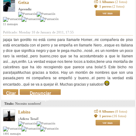
1 Albumes
(2 fotos)
Geixa
1 perros
(2 fotos)
Aprendiz
ver mas
11 mensajes
Publicado: Monday 10 de January de 2011, 17:55
jajaja tan gordito no está como para llamarle Homer...mi compañera de piso
está encantada con el perro y se empeña en llamarle Nero...esque es italiana
y dice que significa negro y que le pega mucho...nosé...es un nombre un poco
raro la verdad...pero bueno,creo que se ha acostumbrado a que le llamen
así....ays,enfin. La verdad esque nos tiene locos a todos,tiene una montaña de
calcetines que ha ido recogiendo que parece una bola!:S Este bicho no
para!jajaMuchas gracias a todos. Hay un montón de nombres que son una
pasada,pero mi compañera se empeñó y bueno...el perro la verdad está
encantado...qué se va a quejar él. Muchas gracias y saludos!
Citar
Denunciar
mensaje
Titulo:
Necesito nombres!
0 Albumes
(0 fotos)
Lobito
1 perros
(16 fotos)
¡Adicto Total!
ver mas
1491 mensajes