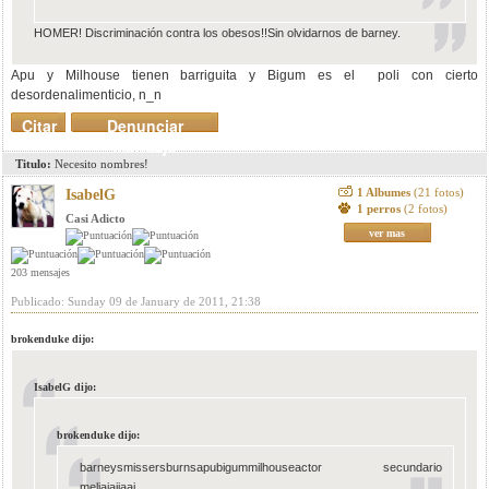
HOMER! Discriminación contra los obesos!!Sin olvidarnos de barney.
Apu y Milhouse tienen barriguita y Bigum es el poli con cierto
desordenalimenticio, n_n
Citar
Denunciar
mensaje
Titulo:
Necesito nombres!
1 Albumes
(21 fotos)
IsabelG
1 perros
(2 fotos)
Casi Adicto
ver mas
203 mensajes
Publicado: Sunday 09 de January de 2011, 21:38
brokenduke dijo:
IsabelG dijo:
brokenduke dijo:
barneysmissersburnsapubigummilhouseactor secundario
meljajajjaaj