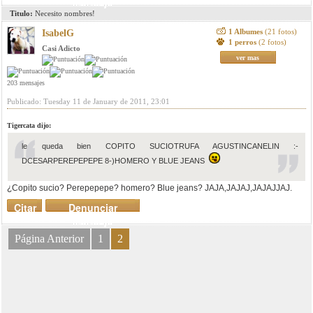
mensaje
Titulo:
Necesito nombres!
1 Albumes
(21 fotos)
IsabelG
1 perros
(2 fotos)
Casi Adicto
ver mas
203 mensajes
Publicado: Tuesday 11 de January de 2011, 23:01
Tigercata dijo:
le queda bien COPITO SUCIOTRUFA AGUSTINCANELIN :-
DCESARPEREPEPEPE 8-)HOMERO Y BLUE JEANS
¿Copito sucio? Perepepepe? homero? Blue jeans? JAJA,JAJAJ,JAJAJJAJ.
Citar
Denunciar
mensaje
Página Anterior
1
2