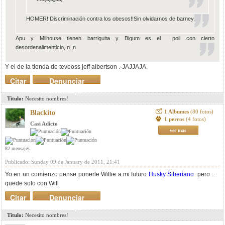
HOMER! Discriminación contra los obesos!!Sin olvidarnos de barney.
Apu y Milhouse tienen barriguita y Bigum es el poli con cierto
desordenalimenticio, n_n
Y el de la tienda de teveoss jeff albertson .-JAJJAJA.
Citar
Denunciar
mensaje
Titulo:
Necesito nombres!
1 Albumes
(80 fotos)
Blackito
1 perros
(4 fotos)
Casi Adicto
ver mas
82 mensajes
Publicado: Sunday 09 de January de 2011, 21:41
Yo en un comienzo pense ponerle Willie a mi futuro
Husky Siberiano
pero me
quede solo con Will
Citar
Denunciar
mensaje
Titulo:
Necesito nombres!