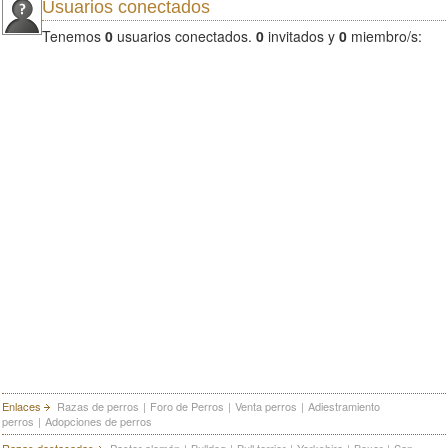
Usuarios conectados
Tenemos
0
usuarios conectados.
0
invitados y
0
miembro/s:
Enlaces
Razas de perros
|
Foro de Perros
|
Venta perros
|
Adiestramiento
perros
|
Adopciones de perros