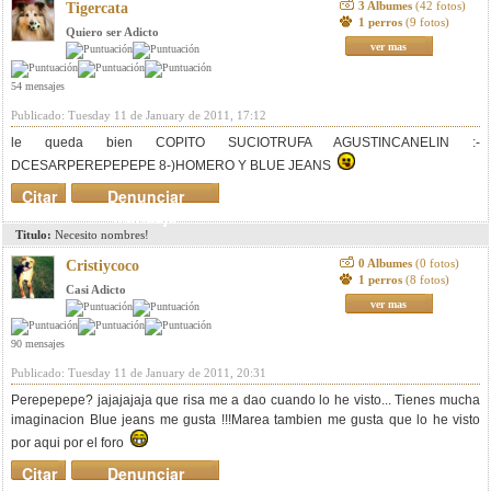
3 Albumes
(42 fotos)
Tigercata
1 perros
(9 fotos)
Quiero ser Adicto
ver mas
54 mensajes
Publicado: Tuesday 11 de January de 2011, 17:12
le queda bien COPITO SUCIOTRUFA AGUSTINCANELIN :-
DCESARPEREPEPEPE 8-)HOMERO Y BLUE JEANS
Citar
Denunciar
mensaje
Titulo:
Necesito nombres!
0 Albumes
(0 fotos)
Cristiycoco
1 perros
(8 fotos)
Casi Adicto
ver mas
90 mensajes
Publicado: Tuesday 11 de January de 2011, 20:31
Perepepepe? jajajajaja que risa me a dao cuando lo he visto... Tienes mucha
imaginacion Blue jeans me gusta !!!Marea tambien me gusta que lo he visto
por aqui por el foro
Citar
Denunciar