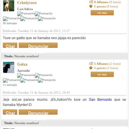
0 Albumes
(0 fotos)
Cristiycoco
1 perros
(8 fotos)
Casi Adicto
ver mas
90 mensajes
Publicado: Tuesday 11 de January de 2011, 11:27
Tuve un gatito que se llamaba neo jajaja es parecido
Citar
Denunciar
mensaje
Titulo:
Necesito nombres!
1 Albumes
(2 fotos)
Geixa
1 perros
(2 fotos)
Aprendiz
ver mas
11 mensajes
Publicado: Tuesday 11 de January de 2011, 16:43
Jeje sisi,se parece mucho. ¡Eh,Astron!Yo tuve un
San Bernardo
que se
llamaba Wynter!:D
Citar
Denunciar
mensaje
Titulo:
Necesito nombres!