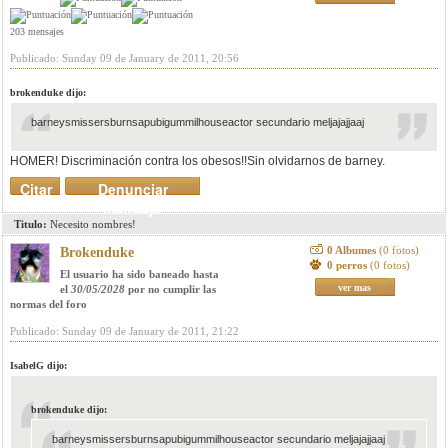
203 mensajes
Publicado: Sunday 09 de January de 2011, 20:56
brokenduke dijo:
barneysmissersburnsapubigummilhouseactor secundario meljajajjaaj
HOMER! Discriminación contra los obesos!!Sin olvidarnos de barney.
Citar
Denunciar
mensaje
Titulo:
Necesito nombres!
0 Albumes
(0 fotos)
Brokenduke
0 perros
(0 fotos)
El usuario ha sido baneado hasta
ver mas
el
30/05/2028
por no cumplir las
normas del foro
Publicado: Sunday 09 de January de 2011, 21:22
IsabelG dijo:
brokenduke dijo:
barneysmissersburnsapubigummilhouseactor secundario meljajajjaaj