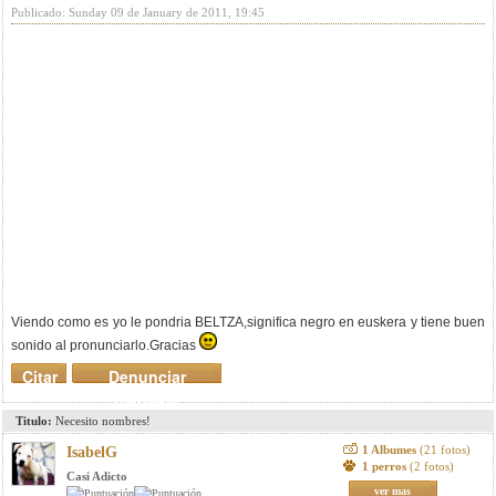
Publicado: Sunday 09 de January de 2011, 19:45
Viendo como es yo le pondria BELTZA,significa negro en euskera y tiene buen
sonido al pronunciarlo.Gracias
Citar
Denunciar
mensaje
Titulo:
Necesito nombres!
1 Albumes
(21 fotos)
IsabelG
1 perros
(2 fotos)
Casi Adicto
ver mas