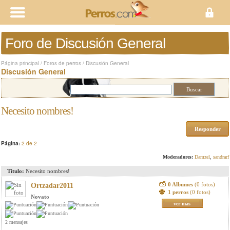
Foro de Discusión General
Página principal
/
Foros de perros
/
Discusión General
Discusión General
Necesito nombres!
Responder
Página:
2 de 2
Moderadores:
Damzel
,
sandrarf
Titulo:
Necesito nombres!
0 Albumes
(0 fotos)
Ortzadar2011
1 perros
(0 fotos)
Novato
ver mas
2 mensajes