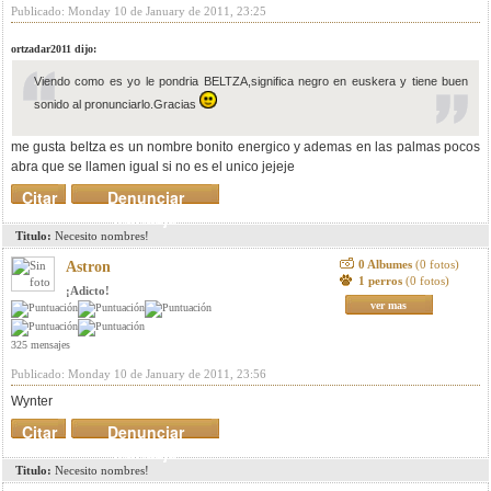
Publicado: Monday 10 de January de 2011, 23:25
ortzadar2011 dijo:
Viendo como es yo le pondria BELTZA,significa negro en euskera y tiene buen
sonido al pronunciarlo.Gracias
me gusta beltza es un nombre bonito energico y ademas en las palmas pocos
abra que se llamen igual si no es el unico jejeje
Citar
Denunciar
mensaje
Titulo:
Necesito nombres!
0 Albumes
(0 fotos)
Astron
1 perros
(0 fotos)
¡Adicto!
ver mas
325 mensajes
Publicado: Monday 10 de January de 2011, 23:56
Wynter
Citar
Denunciar
mensaje
Titulo:
Necesito nombres!