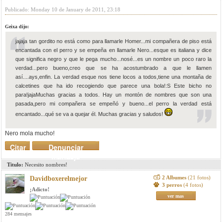
Publicado: Monday 10 de January de 2011, 23:18
Geixa dijo:
jajaja tan gordito no está como para llamarle Homer...mi compañera de piso está
encantada con el perro y se empeña en llamarle Nero...esque es italiana y dice
que significa negro y que le pega mucho...nosé...es un nombre un poco raro la
verdad...pero bueno,creo que se ha acostumbrado a que le llamen
así....ays,enfin. La verdad esque nos tiene locos a todos,tiene una montaña de
calcetines que ha ido recogiendo que parece una bola!:S Este bicho no
para!jajaMuchas gracias a todos. Hay un montón de nombres que son una
pasada,pero mi compañera se empeñó y bueno...el perro la verdad está
encantado...qué se va a quejar él. Muchas gracias y saludos!
Nero mola mucho!
Citar
Denunciar
mensaje
Titulo:
Necesito nombres!
2 Albumes
(21 fotos)
Davidboxerelmejor
3 perros
(4 fotos)
¡Adicto!
ver mas
284 mensajes