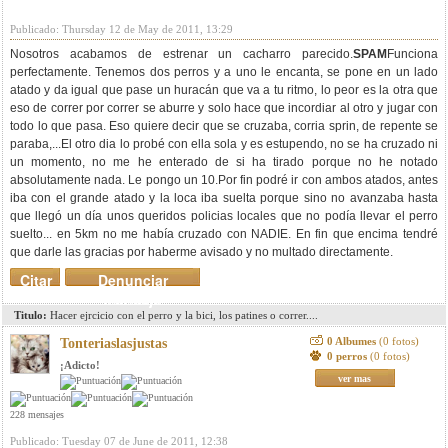
Publicado: Thursday 12 de May de 2011, 13:29
Nosotros acabamos de estrenar un cacharro parecido.
SPAM
Funciona
perfectamente. Tenemos dos perros y a uno le encanta, se pone en un lado
atado y da igual que pase un huracán que va a tu ritmo, lo peor es la otra que
eso de correr por correr se aburre y solo hace que incordiar al otro y jugar con
todo lo que pasa. Eso quiere decir que se cruzaba, corria sprin, de repente se
paraba,...El otro dia lo probé con ella sola y es estupendo, no se ha cruzado ni
un momento, no me he enterado de si ha tirado porque no he notado
absolutamente nada. Le pongo un 10.Por fin podré ir con ambos atados, antes
iba con el grande atado y la loca iba suelta porque sino no avanzaba hasta
que llegó un día unos queridos policias locales que no podía llevar el perro
suelto... en 5km no me había cruzado con NADIE. En fin que encima tendré
que darle las gracias por haberme avisado y no multado directamente.
Citar
Denunciar
mensaje
Titulo:
Hacer ejrcicio con el perro y la bici, los patines o correr....
0 Albumes
(0 fotos)
Tonteriaslasjustas
0 perros
(0 fotos)
¡Adicto!
ver mas
228 mensajes
Publicado: Tuesday 07 de June de 2011, 12:38