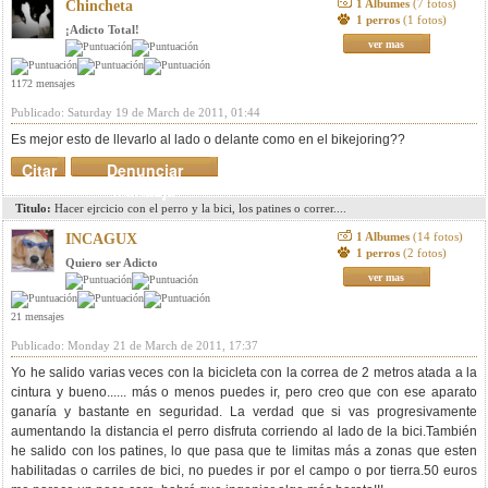
1 Albumes
(7 fotos)
Chincheta
1 perros
(1 fotos)
¡Adicto Total!
ver mas
1172 mensajes
Publicado: Saturday 19 de March de 2011, 01:44
Es mejor esto de llevarlo al lado o delante como en el bikejoring??
Citar
Denunciar
mensaje
Titulo:
Hacer ejrcicio con el perro y la bici, los patines o correr....
1 Albumes
(14 fotos)
INCAGUX
1 perros
(2 fotos)
Quiero ser Adicto
ver mas
21 mensajes
Publicado: Monday 21 de March de 2011, 17:37
Yo he salido varias veces con la bicicleta con la correa de 2 metros atada a la
cintura y bueno...... más o menos puedes ir, pero creo que con ese aparato
ganaría y bastante en seguridad. La verdad que si vas progresivamente
aumentando la distancia el perro disfruta corriendo al lado de la bici.También
he salido con los patines, lo que pasa que te limitas más a zonas que esten
habilitadas o carriles de bici, no puedes ir por el campo o por tierra.50 euros