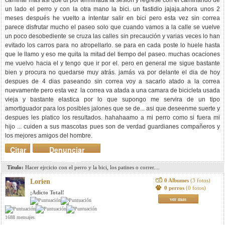
caminar mas asi que di por terminada la sesión y regrese con el caminando de
un lado el perro y con la otra mano la bici. un fastidio jajaja.ahora unos 2
meses después he vuelto a intentar salir en bici pero esta vez sin correa
parece disfrutar mucho el paseo solo que cuando vamos a la calle se vuelve
un poco desobediente se cruza las calles sin precaución y varias veces lo han
evitado los carros para no atropellarlo. se para en cada poste lo huele hasta
que le llamo y eso me quita la mitad del tiempo del paseo. muchas ocaciones
me vuelvo hacia el y tengo que ir por el. pero en general me sigue bastante
bien y procura no quedarse muy atrás. jamás va por delante el dia de hoy
despues de 4 dias paseando sin correa voy a sacarlo atado a la correa
nuevamente pero esta vez la correa va atada a una camara de bicicleta usada
vieja y bastante elastica por lo que supongo me servira de un tipo
amortiguador para los posibles jalones que se de... asi que deseenme suerte y
despues les platico los resultados. hahahaamo a mi perro como si fuera mi
hijo ... cuiden a sus mascotas pues son de verdad guardianes compañeros y
los mejores amigos del hombre.
Citar
Denunciar
mensaje
Titulo:
Hacer ejrcicio con el perro y la bici, los patines o correr....
0 Albumes
(3 fotos)
Lorien
0 perros
(0 fotos)
¡Adicto Total!
ver mas
1688 mensajes