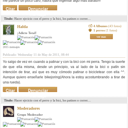
me parece un poco caro, habrá que ingeniar algo más barato!!!
Citar
Denunciar
mensaje
Titulo:
Hacer ejrcicio con el perro y la bici, los patines o correr....
4 Albumes
(43 fotos)
Halda
1 perros
(1 fotos)
¡Adicto Total!
ver mas
2015 mensajes
Publicado: Wednesday 11 de May de 2011, 08:44
Yo salgo de vez en cuando a patinar y con la bici con mi perra. Tengo la suerte
de que ella misma, desde un principio, va al lado de la bici o patín sin
intención de tirar, así que es muy cómodo patinar o bicicletear con ella ^^.
Aunque quiero enseñarle bikejoring(Ahora la estoy acostumbrando a tirar de
una rueda).
Citar
Denunciar
mensaje
Titulo:
Hacer ejrcicio con el perro y la bici, los patines o correr....
Moderadores
Grupo Moderador