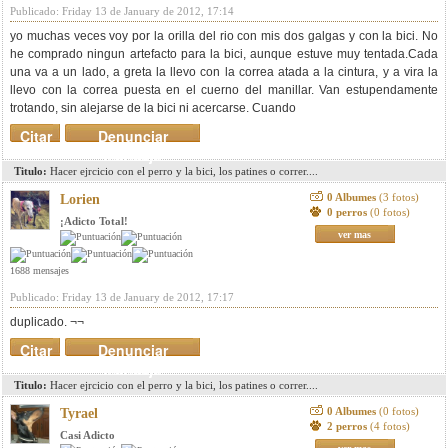
Publicado: Friday 13 de January de 2012, 17:14
yo muchas veces voy por la orilla del rio con mis dos galgas y con la bici. No
he comprado ningun artefacto para la bici, aunque estuve muy tentada.Cada
una va a un lado, a greta la llevo con la correa atada a la cintura, y a vira la
llevo con la correa puesta en el cuerno del manillar. Van estupendamente
trotando, sin alejarse de la bici ni acercarse. Cuando
Citar
Denunciar
mensaje
Titulo:
Hacer ejrcicio con el perro y la bici, los patines o correr....
0 Albumes
(3 fotos)
Lorien
0 perros
(0 fotos)
¡Adicto Total!
ver mas
1688 mensajes
Publicado: Friday 13 de January de 2012, 17:17
duplicado. ¬¬
Citar
Denunciar
mensaje
Titulo:
Hacer ejrcicio con el perro y la bici, los patines o correr....
0 Albumes
(0 fotos)
Tyrael
2 perros
(4 fotos)
Casi Adicto