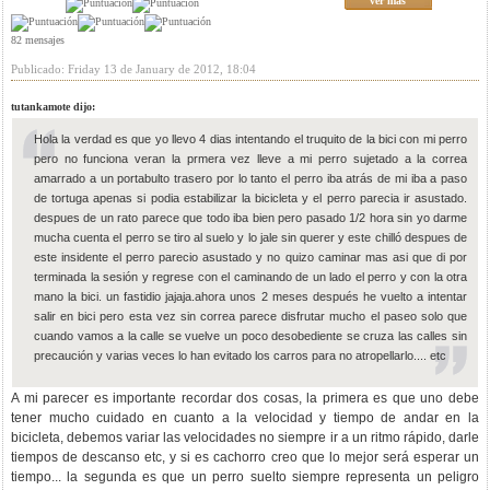
ver mas
82 mensajes
Publicado: Friday 13 de January de 2012, 18:04
tutankamote dijo:
Hola la verdad es que yo llevo 4 dias intentando el truquito de la bici con mi perro
pero no funciona veran la prmera vez lleve a mi perro sujetado a la correa
amarrado a un portabulto trasero por lo tanto el perro iba atrás de mi iba a paso
de tortuga apenas si podia estabilizar la bicicleta y el perro parecia ir asustado.
despues de un rato parece que todo iba bien pero pasado 1/2 hora sin yo darme
mucha cuenta el perro se tiro al suelo y lo jale sin querer y este chilló despues de
este insidente el perro parecio asustado y no quizo caminar mas asi que di por
terminada la sesión y regrese con el caminando de un lado el perro y con la otra
mano la bici. un fastidio jajaja.ahora unos 2 meses después he vuelto a intentar
salir en bici pero esta vez sin correa parece disfrutar mucho el paseo solo que
cuando vamos a la calle se vuelve un poco desobediente se cruza las calles sin
precaución y varias veces lo han evitado los carros para no atropellarlo.... etc
A mi parecer es importante recordar dos cosas, la primera es que uno debe
tener mucho cuidado en cuanto a la velocidad y tiempo de andar en la
bicicleta, debemos variar las velocidades no siempre ir a un ritmo rápido, darle
tiempos de descanso etc, y si es cachorro creo que lo mejor será esperar un
tiempo... la segunda es que un perro suelto siempre representa un peligro