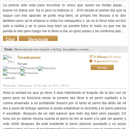
La policia solo esta para incordiar lo unico que saven es multar jejeje.....
bueno no todos son ha si pero la malloria si :-DYo desde el primer dia que la
saque con ese aparato se porto muy bien, al prinpio me llevava a el otro
tambien pero se le empezo a irritar los sobaquitos y ya no lo llevo mas en bici
solo a niebla y se lo pasa muy bien ya pondre fotos lo malo es que me da
penita el otro pero luego me lo llevo a dar un gran paseo y se conforma jeje...
Citar
Denunciar
mensaje
Titulo:
Hacer ejrcicio con el perro y la bici, los patines o correr....
0 Albumes
(0 fotos)
Tutankamote
0 perros
(0 fotos)
Novato
ver mas
1 mensajes
Publicado: Wednesday 20 de July de 2011, 00:25
Hola la verdad es que yo llevo 4 dias intentando el truquito de la bici con mi
perro pero no funciona veran la prmera vez lleve a mi perro sujetado a la
correa amarrado a un portabulto trasero por lo tanto el perro iba atrás de mi
iba a paso de tortuga apenas si podia estabilizar la bicicleta y el perro parecia
ir asustado. despues de un rato parece que todo iba bien pero pasado 1/2
hora sin yo darme mucha cuenta el perro se tiro al suelo y lo jale sin querer y
este chilló despues de este insidente el perro parecio asustado y no quizo