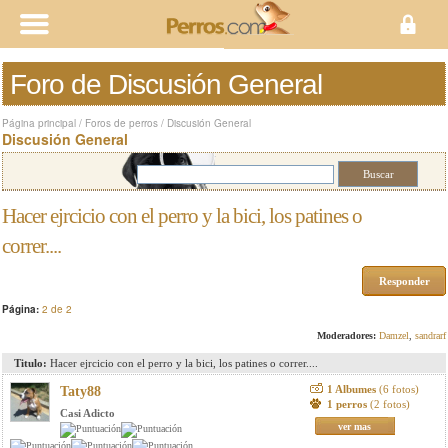
Foro de Discusión General
Página principal
/
Foros de perros
/
Discusión General
Discusión General
Hacer ejrcicio con el perro y la bici, los patines o
correr....
Responder
Página:
2 de 2
Moderadores:
Damzel
,
sandrarf
Titulo:
Hacer ejrcicio con el perro y la bici, los patines o correr....
1 Albumes
(6 fotos)
Taty88
1 perros
(2 fotos)
Casi Adicto
ver mas