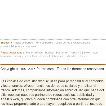
Enlaces
Razas de perros
|
Foro de Perros
|
Venta perros
|
Adiestramiento
perros
|
Adopciones de perros
Razas destacadas
Pastor alemán
|
Bulldog
|
Bull terrier
|
Yorkshire
|
Boxer
|
San
bernardo
|
Schnauzer
|
Golden Retriever
|
Doberman
|
Labrador Retriever
Copyright © 1997-2015 Perros.com - Todos los derechos reservados
Las cookies de este sitio web se usan para personalizar el contenido
Publicidad en Perros.com
|
Contacte
|
Aviso Legal
|
Política de
y los anuncios, ofrecer funciones de redes sociales y analizar el
privacidad
|
Condiciones de uso
tráfico. Además, compartimos información sobre el uso que haga del
sitio web con nuestros partners de redes sociales, publicidad y
Ver sitio web completo
análisis web, quienes pueden combinarla con otra información que
les haya proporcionado o que hayan recopilado a partir del uso que