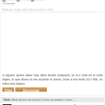
120 mensajes
Publicado: Friday 18 de March de 2011, 19:01
si alguien quiere saber mas sitios donde comprarlo, yo lo e visto en el corte
ingles, lo que ahora no me acuerdo el precio, nose si era entre 20 o 40€, no
estoy muy segura
Citar
Denunciar
mensaje
Titulo:
Hacer ejrcicio con el perro y la bici, los patines o correr....