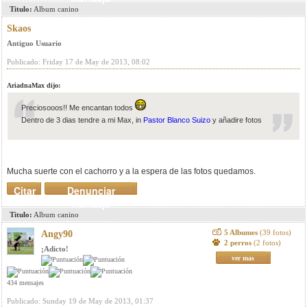
Titulo:
Album canino
Skaos
Antiguo Usuario
Publicado: Friday 17 de May de 2013, 08:02
AriadnaMax dijo:
Preciosooos!! Me encantan todos
Dentro de 3 dias tendre a mi Max, in
Pastor Blanco Suizo
y añadire fotos
Mucha suerte con el cachorro y a la espera de las fotos quedamos.
Citar
Denunciar
mensaje
Titulo:
Album canino
5 Albumes
(39 fotos)
Angy90
2 perros
(2 fotos)
¡Adicto!
ver mas
434 mensajes
Publicado: Sunday 19 de May de 2013, 01:37