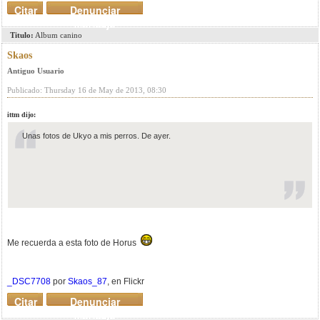
Citar
Denunciar
mensaje
Titulo:
Album canino
Skaos
Antiguo Usuario
Publicado: Thursday 16 de May de 2013, 08:30
ittm dijo:
Unas fotos de Ukyo a mis perros. De ayer.
Me recuerda a esta foto de Horus
_DSC7708
por
Skaos_87
, en Flickr
Citar
Denunciar
mensaje