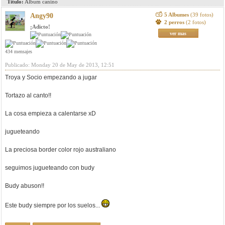
Titulo:
Album canino
5 Albumes
(39 fotos)
Angy90
2 perros
(2 fotos)
¡Adicto!
ver mas
434 mensajes
Publicado: Monday 20 de May de 2013, 12:51
Troya y Socio empezando a jugar
Tortazo al canto!!
La cosa empieza a calentarse xD
jugueteando
La preciosa border color rojo australiano
seguimos jugueteando con budy
Budy abuson!!
Este budy siempre por los suelos...