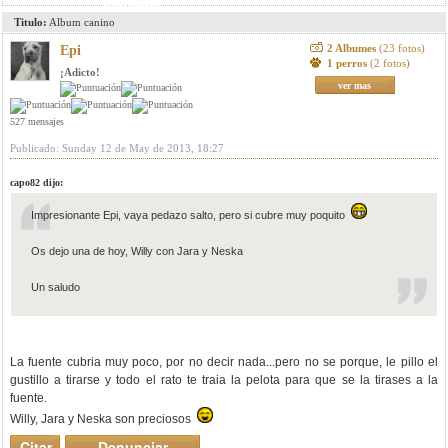
mensaje
Titulo:
Album canino
2 Albumes
(23 fotos)
Epi
1 perros
(2 fotos)
¡Adicto!
ver mas
527 mensajes
Publicado: Sunday 12 de May de 2013, 18:27
capo82 dijo:
Impresionante Epi, vaya pedazo salto, pero si cubre muy poquito
Os dejo una de hoy, Willy con Jara y Neska
Un saludo
La fuente cubria muy poco, por no decir nada...pero no se porque, le pillo el
gustillo a tirarse y todo el rato te traia la pelota para que se la tirases a la
fuente.
Willy, Jara y Neska son preciosos
Citar
Denunciar