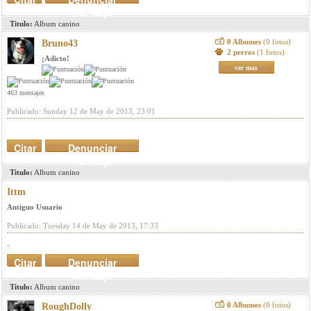
mensaje
Titulo:
Album canino
0 Albumes
(0 fotos)
Bruno43
2 perros
(1 fotos)
¡Adicto!
ver mas
463 mensajes
Publicado: Sunday 12 de May de 2013, 23:01
Citar
Denunciar
mensaje
Titulo:
Album canino
Ittm
Antiguo Usuario
Publicado: Tuesday 14 de May de 2013, 17:33
.
Citar
Denunciar
mensaje
Titulo:
Album canino
0 Albumes
(0 fotos)
RoughDolly