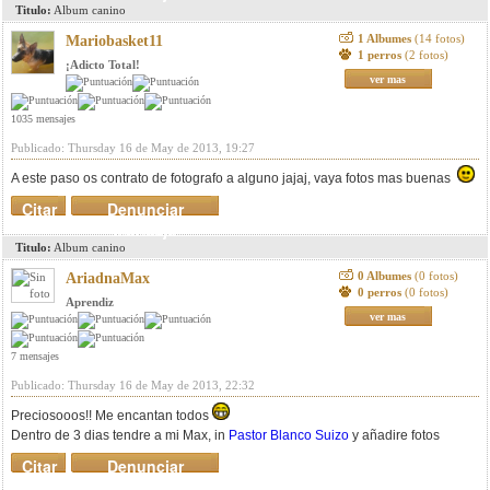
Titulo:
Album canino
1 Albumes
(14 fotos)
Mariobasket11
1 perros
(2 fotos)
¡Adicto Total!
ver mas
1035 mensajes
Publicado: Thursday 16 de May de 2013, 19:27
A este paso os contrato de fotografo a alguno jajaj, vaya fotos mas buenas
Citar
Denunciar
mensaje
Titulo:
Album canino
0 Albumes
(0 fotos)
AriadnaMax
0 perros
(0 fotos)
Aprendiz
ver mas
7 mensajes
Publicado: Thursday 16 de May de 2013, 22:32
Preciosooos!! Me encantan todos
Dentro de 3 dias tendre a mi Max, in
Pastor Blanco Suizo
y añadire fotos
Citar
Denunciar
mensaje