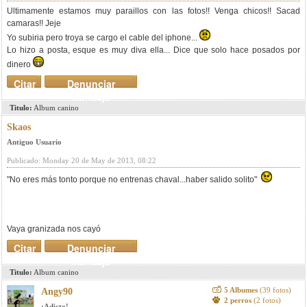
Ultimamente estamos muy paraillos con las fotos!! Venga chicos!! Sacad
camaras!! Jeje
Yo subiria pero troya se cargo el cable del iphone...
Lo hizo a posta, esque es muy diva ella... Dice que solo hace posados por
dinero
Citar
Denunciar
mensaje
Titulo:
Album canino
Skaos
Antiguo Usuario
Publicado: Monday 20 de May de 2013, 08:22
"No eres más tonto porque no entrenas chaval...haber salido solito"
Vaya granizada nos cayó
Citar
Denunciar
mensaje
Titulo:
Album canino
5 Albumes
(39 fotos)
Angy90
2 perros
(2 fotos)
¡Adicto!