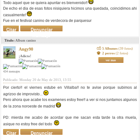
Todo aquel que se quiera apuntar es bienvenido!!
De echo el dia de esas fotos nisiquiera hicimos una quedada, coincidimos ahi
casualmente!
Fue en el festival canino de verdecora de parquesur
Citar
Denunciar
mensaje
Titulo:
Album canino
5 Albumes
(39 fotos)
Angy90
2 perros
(2 fotos)
¡Adicto!
ver mas
434 mensajes
Publicado: Monday 20 de May de 2013, 13:55
Por cierto!! el viernes estube en Villalba!! no te avise porque subimos al
agrizoo de improvisto...
Pero ahora que acabe los examenes estoy free!! a ver si nos juntamos algunos
de la zona noroeste de madrid
PD: mierda me acabo de acordar que me sacan esta tarde la otra muela,
asique no estoy free del todo
Citar
Denunciar
mensaje