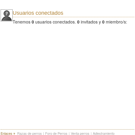
Usuarios conectados
Tenemos
0
usuarios conectados.
0
invitados y
0
miembro/s:
Enlaces
Razas de perros
|
Foro de Perros
|
Venta perros
|
Adiestramiento