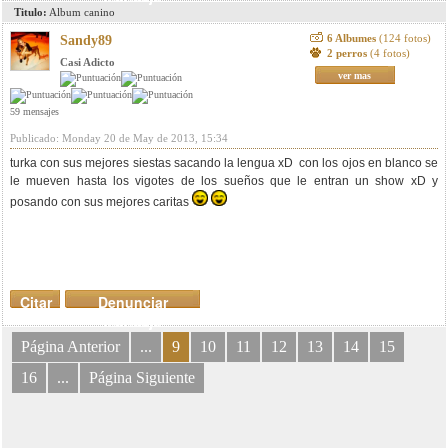
Titulo:
Album canino
6 Albumes
(124 fotos)
Sandy89
2 perros
(4 fotos)
Casi Adicto
ver mas
59 mensajes
Publicado: Monday 20 de May de 2013, 15:34
turka con sus mejores siestas sacando la lengua xD con los ojos en blanco se
le mueven hasta los vigotes de los sueños que le entran un show xD y
posando con sus mejores caritas
Citar
Denunciar
mensaje
Página Anterior
...
9
10
11
12
13
14
15
16
...
Página Siguiente