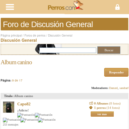
Foro de Discusión General
Página principal
/
Foros de perros
/
Discusión General
Discusión General
Album canino
Responder
Página:
9 de 17
Moderadores:
Damzel
,
sandrarf
Titulo:
Album canino
0 Albumes
(0 fotos)
Capo82
1 perros
(14 fotos)
¡Adicto!
ver mas
253 mensajes