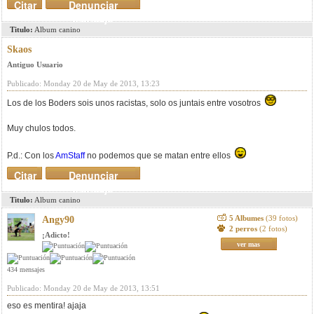
Citar
Denunciar
mensaje
Titulo:
Album canino
Skaos
Antiguo Usuario
Publicado: Monday 20 de May de 2013, 13:23
Los de los Boders sois unos racistas, solo os juntais entre vosotros
Muy chulos todos.
P.d.: Con los
AmStaff
no podemos que se matan entre ellos
Citar
Denunciar
mensaje
Titulo:
Album canino
5 Albumes
(39 fotos)
Angy90
2 perros
(2 fotos)
¡Adicto!
ver mas
434 mensajes
Publicado: Monday 20 de May de 2013, 13:51
eso es mentira! ajaja