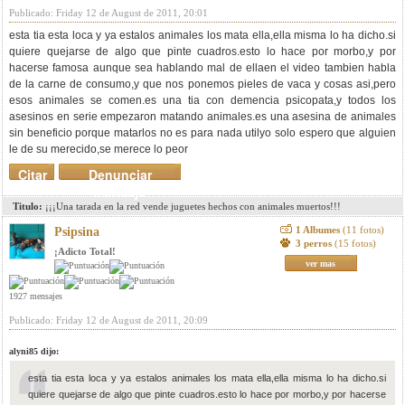
Publicado: Friday 12 de August de 2011, 20:01
esta tia esta loca y ya estalos animales los mata ella,ella misma lo ha dicho.si
quiere quejarse de algo que pinte cuadros.esto lo hace por morbo,y por
hacerse famosa aunque sea hablando mal de ellaen el video tambien habla
de la carne de consumo,y que nos ponemos pieles de vaca y cosas asi,pero
esos animales se comen.es una tia con demencia psicopata,y todos los
asesinos en serie empezaron matando animales.es una asesina de animales
sin beneficio porque matarlos no es para nada utilyo solo espero que alguien
le de su merecido,se merece lo peor
Citar
Denunciar
mensaje
Titulo:
¡¡¡Una tarada en la red vende juguetes hechos con animales muertos!!!
1 Albumes
(11 fotos)
Psipsina
3 perros
(15 fotos)
¡Adicto Total!
ver mas
1927 mensajes
Publicado: Friday 12 de August de 2011, 20:09
alyni85 dijo:
esta tia esta loca y ya estalos animales los mata ella,ella misma lo ha dicho.si
quiere quejarse de algo que pinte cuadros.esto lo hace por morbo,y por hacerse