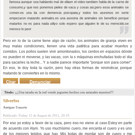
famosa aunque sea hablando mal de ellaen el video tambien habla de la carne de
consumo,y que nos ponemos pieles de vaca y cosas asi,pero esos animales se
comen.es una tia con demencia psicopata,y todos los asesinos en serie
empezaron matando animales.es una asesina de animales sin beneficio porque
matarlos no es para nada utilyo solo espero que alguien le de su merecido,se
merece lo peor
Pero en lo de la carne tiene algo de razón, los animales de granja viven en
muy malas condiciones, tienen una vida patética para acabar muertos y
comidos. Los pollos suelen vivir amontonados, los cerdos en espacios dónde
no pueden ni moverse, y las vacas, con la s máquinas enchufadas todo el dia
para sacarles la leche... Y a nadie parece importarle "porque son para comer".
En eso, le doy toda la razón, pero hay otras formas de reivindicar, porque
matando te conviertes en lo mismo.
Citar
Denunciar
mensaje
Titulo:
¡¡¡Una tarada en la red vende juguetes hechos con animales muertos!!!
Silverfox
Antiguo Usuario
Publicado: Friday 12 de August de 2011, 20:19
Por eso yo estoy a favor de la caza, pero eso no viene al caso.Estoy en parte
de acuerdo con Alyni. Yo uso muchísimo cuero, me encanta el cuero y es uno
de los mejores tejidos que hay. Mis botas de montar son de cuero y me