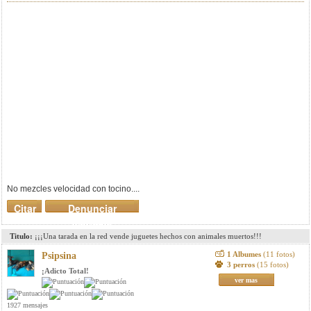
No mezcles velocidad con tocino....
Citar
Denunciar
mensaje
Titulo:
¡¡¡Una tarada en la red vende juguetes hechos con animales muertos!!!
1 Albumes
(11 fotos)
Psipsina
3 perros
(15 fotos)
¡Adicto Total!
ver mas
1927 mensajes