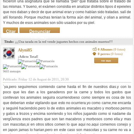
hicieron una asignatura que se llamaba "piel" que trataba sobre el tratado de
las mismas. Y bueno, el exámen consistia en analizar distintos tipos d epeieles
que nos daban y decir de que animal eran y como habían sido tratadas. salí de
allí llorando. Porque muchas tenian la forma aún del animal, y olian a animal.
Y muchos de esos animales son sólo usados por su piel.
Citar
Denunciar
mensaje
Titulo:
¡¡¡Una tarada en la red vende juguetes hechos con animales muertos!!!
0 Albumes
(0 fotos)
Alyni85
0 perros
(0 fotos)
¡Adicto Total!
ver mas
9603 mensajes
Publicado: Friday 12 de August de 2011, 20:30
`ya,pero seguiremos comiendo carne hasta el fin de nuestros dias.y con lo
poco que les dan a los ganaderos por la carne y todos los gastos que
conllevan los animales seguira ocurriendoeso como siempre es cosa de los
que deberian estar vigilando que esto no ocurriera.yo como carne,me encanta
y seguiré haciendolo.pero lo de estos animales es macabro y morboso.perros
y gatos a trozos y encima sonriendo y los niños jugando como si nadame da
vergÜenza esos padres que son tan macabros y morbosos como ella.y mas
con mascotas,si en otros sitios comen lo que aqui no.aqui comemos conejo y
en japon jamas lo harian,pero en este caso son mascotas y su carne no va a