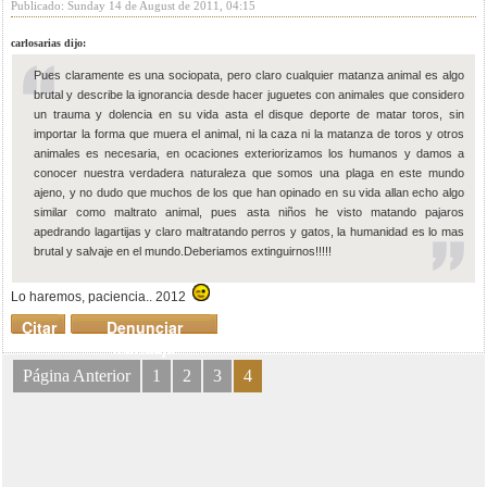
Publicado: Sunday 14 de August de 2011, 04:15
carlosarias dijo:
Pues claramente es una sociopata, pero claro cualquier matanza animal es algo
brutal y describe la ignorancia desde hacer juguetes con animales que considero
un trauma y dolencia en su vida asta el disque deporte de matar toros, sin
importar la forma que muera el animal, ni la caza ni la matanza de toros y otros
animales es necesaria, en ocaciones exteriorizamos los humanos y damos a
conocer nuestra verdadera naturaleza que somos una plaga en este mundo
ajeno, y no dudo que muchos de los que han opinado en su vida allan echo algo
similar como maltrato animal, pues asta niños he visto matando pajaros
apedrando lagartijas y claro maltratando perros y gatos, la humanidad es lo mas
brutal y salvaje en el mundo.Deberiamos extinguirnos!!!!!
Lo haremos, paciencia.. 2012
Citar
Denunciar
mensaje
Página Anterior
1
2
3
4