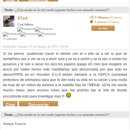
mensaje
Titulo:
¡¡¡Una tarada en la red vende juguetes hechos con animales muertos!!!
0 Albumes
(0 fotos)
IiTzeL
1 perros
(6 fotos)
Casi Adicto
ver mas
71 mensajes
Publicado: Sunday 14 de August de 2011, 04:00
Si los perros pudierean hacer lo mismo con el o ella va a ver lo que se
sientePero van a ver se va a morir sola y se va a podrir y se la van a comer los
gusanos y le van a sacar los ojos los pajaros (jajaja xD creo que exagere un
poco) por haber hecho esto malditaHay que denunciarla por que esto es
abuso!!!!!!!!Si es en Houston E.U.A deben llamarle a la ASPCA (sociedad
protectora de animales) para que le den toda su vida en la carcel y una multa
de mas de un millon de dolares a la maldita hija de !"#$%&/ xDYa me siento
mucho mejor, pero encerio crees que me podrías dar el link de donde
encontraste esto para investigar mas !!!
Citar
Denunciar
mensaje
Titulo:
¡¡¡Una tarada en la red vende juguetes hechos con animales muertos!!!
Antiguo Usuario