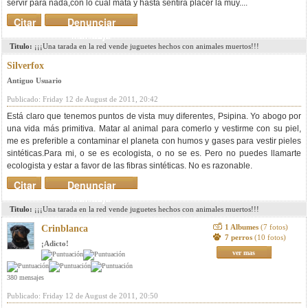
servir para nada,con lo cual mata y hasta sentirá placer la muy....
Citar
Denunciar
mensaje
Titulo:
¡¡¡Una tarada en la red vende juguetes hechos con animales muertos!!!
Silverfox
Antiguo Usuario
Publicado: Friday 12 de August de 2011, 20:42
Está claro que tenemos puntos de vista muy diferentes, Psipina. Yo abogo por
una vida más primitiva. Matar al animal para comerlo y vestirme con su piel,
me es preferible a contaminar el planeta con humos y gases para vestir pieles
sintéticas.Para mi, o se es ecologista, o no se es. Pero no puedes llamarte
ecologista y estar a favor de las fibras sintéticas. No es razonable.
Citar
Denunciar
mensaje
Titulo:
¡¡¡Una tarada en la red vende juguetes hechos con animales muertos!!!
1 Albumes
(7 fotos)
Crinblanca
7 perros
(10 fotos)
¡Adicto!
ver mas
380 mensajes
Publicado: Friday 12 de August de 2011, 20:50