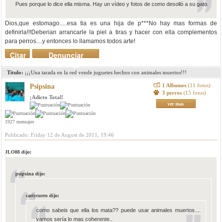
Pues porque lo dice ella misma. Hay un vídeo y fotos de como desolló a su gato.
Dios,que estomago.....esa tia es una hija de p***No hay mas formas de
definirla!!!Deberian arrancarle la piel a tiras y hacer con ella complementos
para perros....y entonces lo llamamos todos arte!
Citar
Denunciar
mensaje
Titulo:
¡¡¡Una tarada en la red vende juguetes hechos con animales muertos!!!
1 Albumes
(11 fotos)
Psipsina
3 perros
(15 fotos)
¡Adicto Total!
ver mas
1927 mensajes
Publicado: Friday 12 de August de 2011, 19:46
JLO88 dijo:
psipsina dijo:
cariycurro dijo:
como sabeis que ella los mata?? puede usar animales muertos....
vamos sería lo mas coherente..