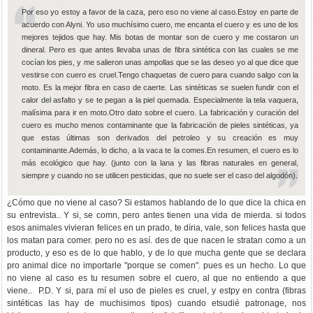
Por eso yo estoy a favor de la caza, pero eso no viene al caso.Estoy en parte de
acuerdo con Alyni. Yo uso muchísimo cuero, me encanta el cuero y es uno de los
mejores tejidos que hay. Mis botas de montar son de cuero y me costaron un
dineral. Pero es que antes llevaba unas de fibra sintética con las cuales se me
cocían los pies, y me salieron unas ampollas que se las deseo yo al que dice que
vestirse con cuero es cruel.Tengo chaquetas de cuero para cuando salgo con la
moto. Es la mejor fibra en caso de caerte. Las sintéticas se suelen fundir con el
calor del asfalto y se te pegan a la piel quemada. Especialmente la tela vaquera,
malísima para ir en moto.Otro dato sobre el cuero. La fabricación y curación del
cuero es mucho menos contaminante que la fabricación de pieles sintéticas, ya
que estas últimas son derivados del petroleo y su creación es muy
contaminante.Además, lo dicho, a la vaca te la comes.En resumen, el cuero es lo
más ecológico que hay. (junto con la lana y las fibras naturales en general,
siempre y cuando no se utilicen pesticidas, que no suele ser el caso del algodón).
¿Cómo que no viene al caso? Si estamos hablando de lo que dice la chica en
su entrevista.. Y si, se comn, pero antes tienen una vida de mierda. si todos
esos animales vivieran felices en un prado, te díria, vale, son felices hasta que
los matan para comer. pero no es así. des de que nacen le stratan como a un
producto, y eso es de lo que hablo, y de lo que mucha gente que se declara
pro animal dice no importarle "porque se comen". pues es un hecho. Lo que
no viene al caso es tu resumen sobre el cuero, al que no entiendo a que
viene.. P.D. Y si, para mí el uso de pieles es cruel, y estpy en contra (fibras
sintéticas las hay de muchisimos tipos) cuando etsudié patronage, nos