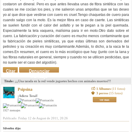
costaron un dineral. Pero es que antes llevaba unas de fibra sintética con las
cuales se me cocían los pies, y me salieron unas ampollas que se las deseo
yo al que dice que vestirse con cuero es cruel.Tengo chaquetas de cuero para
cuando salgo con la moto. Es la mejor fibra en caso de caerte. Las sintéticas
se suelen fundir con el calor del asfalto y se te pegan a la piel quemada.
Especialmente la tela vaquera, malísima para ir en moto.Otro dato sobre el
cuero. La fabricación y curación del cuero es mucho menos contaminante que
la fabricación de pieles sintéticas, ya que estas últimas son derivados del
petroleo y su creación es muy contaminante.Además, lo dicho, a la vaca te la
comes.En resumen, el cuero es lo más ecológico que hay. (junto con la lana y
las fibras naturales en general, siempre y cuando no se utilicen pesticidas, que
no suele ser el caso del algodón).
Citar
Denunciar
mensaje
Titulo:
¡¡¡Una tarada en la red vende juguetes hechos con animales muertos!!!
1 Albumes
(11 fotos)
Psipsina
3 perros
(15 fotos)
¡Adicto Total!
ver mas
1927 mensajes
Publicado: Friday 12 de August de 2011, 20:26
Silverfox dijo: