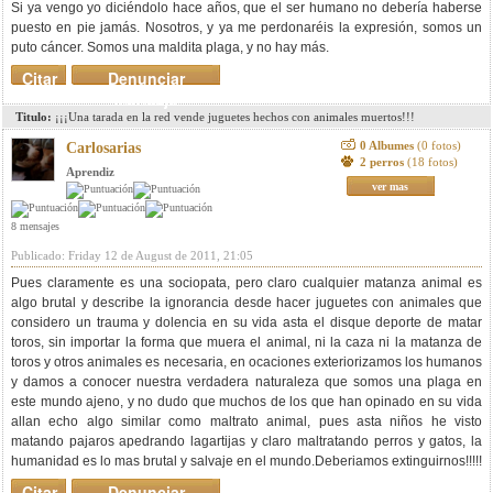
Si ya vengo yo diciéndolo hace años, que el ser humano no debería haberse
puesto en pie jamás. Nosotros, y ya me perdonaréis la expresión, somos un
puto cáncer. Somos una maldita plaga, y no hay más.
Citar
Denunciar
mensaje
Titulo:
¡¡¡Una tarada en la red vende juguetes hechos con animales muertos!!!
0 Albumes
(0 fotos)
Carlosarias
2 perros
(18 fotos)
Aprendiz
ver mas
8 mensajes
Publicado: Friday 12 de August de 2011, 21:05
Pues claramente es una sociopata, pero claro cualquier matanza animal es
algo brutal y describe la ignorancia desde hacer juguetes con animales que
considero un trauma y dolencia en su vida asta el disque deporte de matar
toros, sin importar la forma que muera el animal, ni la caza ni la matanza de
toros y otros animales es necesaria, en ocaciones exteriorizamos los humanos
y damos a conocer nuestra verdadera naturaleza que somos una plaga en
este mundo ajeno, y no dudo que muchos de los que han opinado en su vida
allan echo algo similar como maltrato animal, pues asta niños he visto
matando pajaros apedrando lagartijas y claro maltratando perros y gatos, la
humanidad es lo mas brutal y salvaje en el mundo.Deberiamos extinguirnos!!!!!
Citar
Denunciar