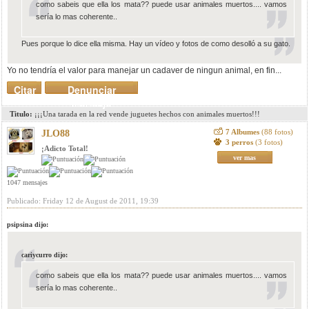
como sabeis que ella los mata?? puede usar animales muertos.... vamos
sería lo mas coherente..
Pues porque lo dice ella misma. Hay un vídeo y fotos de como desolló a su gato.
Yo no tendría el valor para manejar un cadaver de ningun animal, en fin...
Citar
Denunciar
mensaje
Titulo:
¡¡¡Una tarada en la red vende juguetes hechos con animales muertos!!!
7 Albumes
(88 fotos)
JLO88
3 perros
(3 fotos)
¡Adicto Total!
ver mas
1047 mensajes
Publicado: Friday 12 de August de 2011, 19:39
psipsina dijo:
cariycurro dijo:
como sabeis que ella los mata?? puede usar animales muertos.... vamos
sería lo mas coherente..