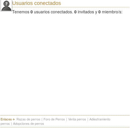
Usuarios conectados
Tenemos
0
usuarios conectados.
0
invitados y
0
miembro/s:
Enlaces
Razas de perros
|
Foro de Perros
|
Venta perros
|
Adiestramiento
perros
|
Adopciones de perros