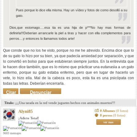
Pues porque lo dice ella misma. Hay un vídeo y fotos de como desolló a su
gato.
Dios,que estomago.....esa tia es una hija de p***No hay mas formas de
definirla!!!Deberian arrancarle la piel a tiras y hacer con ella complementos para
perros....y entonces lo llamamos todos arte!
Que conste que no los he visto, porque no me he atrevido. Encima dice que lo
de su gato lo hizo por su bien, ya que padecía ansiedad por separación, y que
lo convirtió en bolso para que estubieran siempre juntos. En la entrevista que
le hacen dice también, que es lo mismo que prácticar una eutanasia a un gato
enfermo, porque su gato estaba enfermo, pero que en lugar de hacerlo un
vete, lo hizo ella. Mal de la cabeza es poco, esta tia es una psicópata con
todas las letras. Deberían encerrarla.
Citar
Denunciar
mensaje
Titulo:
¡¡¡Una tarada en la red vende juguetes hechos con animales muertos!!!
0 Albumes
(0 fotos)
Alyni85
0 perros
(0 fotos)
¡Adicto Total!
ver mas
9603 mensajes