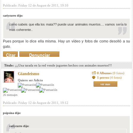
Publicado: Friday 12 de August de 2011, 19:10
cariycurro dijo:
como sabeis que ella los mata?? puede usar animales muertos.... vamos sería lo
mas coherente..
Pues porque lo dice ella misma. Hay un vídeo y fotos de como desolló a su
gato.
Citar
Denunciar
mensaje
Titulo:
¡¡¡Una tarada en la red vende juguetes hechos con animales muertos!!!
0 Albumes
(0 fotos)
Giandeismo
1 perros
(4 fotos)
Quiero ser Adicto
ver mas
26 mensajes
Publicado: Friday 12 de August de 2011, 19:12
psipsina dijo:
cariycurro dijo: