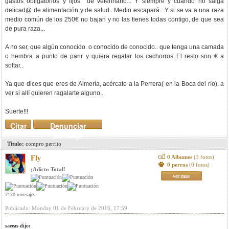
gastos obligatorios y fijos de veterinario... Y siempre y cuando no salga
delicad@ de alimentación y de salud.. Medio escapará.. Y si se va a una raza
medio común de los 250€ no bajan y no las tienes todas contigo, de que sea
de pura raza...
A no ser, que algún conocido. o conocido de conocido.. que tenga una camada
o hembra a punto de parir y quiera regalar los cachorros..El resto son € a
soltar..
Ya que dices que eres de Almería, acércate a la Perrera( en la Boca del río). a
ver si allí quieren ragalarte alguno..
Suerte!!!
Citar
Denunciar
mensaje
Titulo:
compro perrito
0 Albumes
(3 fotos)
Fly
0 perros
(0 fotos)
¡Adicto Total!
ver mas
7120 mensajes
Publicado: Monday 01 de February de 2016, 17:59
saeeas dijo: