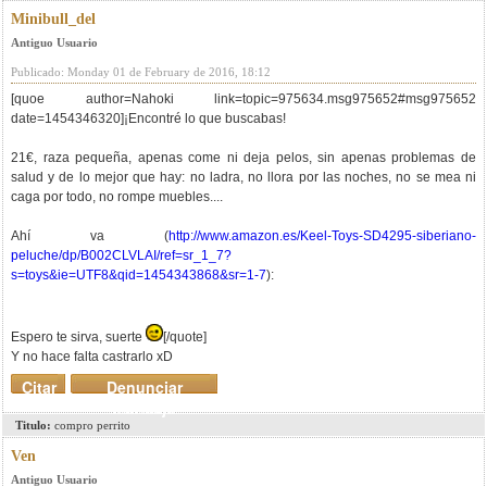
Minibull_del
Antiguo Usuario
Publicado: Monday 01 de February de 2016, 18:12
[quoe author=Nahoki link=topic=975634.msg975652#msg975652
date=1454346320]¡Encontré lo que buscabas!
21€, raza pequeña, apenas come ni deja pelos, sin apenas problemas de
salud y de lo mejor que hay: no ladra, no llora por las noches, no se mea ni
caga por todo, no rompe muebles....
Ahí va (
http://www.amazon.es/Keel-Toys-SD4295-siberiano-
peluche/dp/B002CLVLAI/ref=sr_1_7?
s=toys&ie=UTF8&qid=1454343868&sr=1-7
):
Espero te sirva, suerte
[/quote]
Y no hace falta castrarlo xD
Citar
Denunciar
mensaje
Titulo:
compro perrito
Ven
Antiguo Usuario