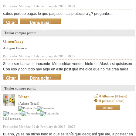
Publicado: Monday 01 de February de 2016, 18:21
sabes porque pagas lo que pagas en las protectora ¿? pregunto....
Citar
Denunciar
mensaje
Titulo:
compro perrito
OmenNavy
Antiguo Usuario
Publicado: Monday 01 de February de 2016, 18:22
Suelo ser bastante inocente. Me podrían vender hielo en Alaska si quisiesen.
Con eso y con todo hay algo en este post que me dice que no me crea nada.
Citar
Denunciar
mensaje
Titulo:
compro perrito
0 Albumes
(0 fotos)
Ishtar
0 perros
(0 fotos)
¡Adicto Total!
ver mas
5135 mensajes
Publicado: Monday 01 de February de 2016, 18:26
Bueno, ya se ha dicho todo lo que se tenía que decir, así que ale, a postear en