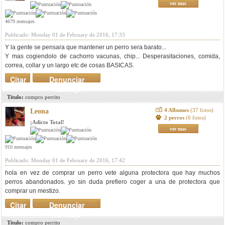
ver mas
4679 mensajes
Publicado: Monday 01 de February de 2016, 17:33
Y la gente se pensara que mantener un perro sera barato...
Y mas cogiendolo de cachorro vacunas, chip... Desperasitaciones, comida,
correa, collar y un largo etc de cosas BASICAS.
Citar
Denunciar
mensaje
Titulo:
compro perrito
4 Albumes
(37 fotos)
Leona
2 perros
(6 fotos)
¡Adicto Total!
ver mas
910 mensajes
Publicado: Monday 01 de February de 2016, 17:42
hola en vez de comprar un perro vete alguna protectora que hay muchos
perros abandonados. yo sin duda prefiero coger a una de protectora que
comprar un mestizo.
Citar
Denunciar
mensaje
Titulo:
compro perrito