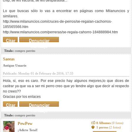
chip, se les vacuna, se les desparasita...
Lo que buscas sólo lo vas a encontrar en páginas como Milanuncios y
similares.
http://www.milanuncios.com/cruces-de-perros/se-regalan-cachorros-
185565566.htm
http://www.milanuncios.com/perreras/se-regala-cahorro-184888984.htm
Citar
Denunciar
mensaje
Titulo:
compro perrito
Saeeas
Antiguo Usuario
Publicado: Monday 01 de February de 2016, 17:33
Hola, si, eso es caro. Por ese precio hay algunos mejores,lo que dices de
castrar ya que va a ser mi perro creo que yo tendre algo que decir al respecto
no crees??
Gracias por los enlaces
Citar
Denunciar
mensaje
Titulo:
compro perrito
0 Albumes
(0 fotos)
PewPew
1 perros
(2 fotos)
¡Adicto Total!