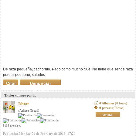
De raza pequeña, cachorrito. Pago como mucho 50e. No tiene que ser de raza
pero si pequeño, saludos
Citar
Denunciar
mensaje
Titulo:
compro perrito
0 Albumes
(0 fotos)
Ishtar
0 perros
(0 fotos)
¡Adicto Total!
ver mas
5135 mensajes
Publicado: Monday 01 de February de 2016, 17:20