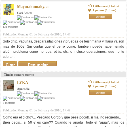
1 Albumes
(1 fotos)
Mayutakumakyaa
1 perros
(1 fotos)
Casi Adicto
ver mas
121 mensajes
Publicado: Monday 01 de February de 2016, 17:47
Sólo chip, vacunas, desparasitaciones y pruebas de leishmania y filaria ya son
más de 100€. Sin contar que el perro come. También puede haber tenido
algún problema como hongos, otitis, etc, o incluso operaciones, que no te
cobran.
Citar
Denunciar
mensaje
Titulo:
compro perrito
2 Albumes
(4 fotos)
LYKA
2 perros
(1 fotos)
Aprendiz
ver mas
8 mensajes
Publicado: Monday 01 de February de 2016, 17:49
Cómo era el dicho?... Pescado Gordo y que pese poco!!, si mal no recuerdo..
Bien decís... si 50 € es caro?? Cuando le añada todo el "ajuar". más los