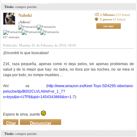
mensaje
Titulo:
compro perrito
2 Albumes
(13 fotos)
Nahoki
1 perros
(1 fotos)
¡Adicto!
ver mas
837 mensajes
Publicado: Monday 01 de February de 2016, 18:05
¡Encontré lo que buscabas!
21€, raza pequeña, apenas come ni deja pelos, sin apenas problemas de
salud y de lo mejor que hay: no ladra, no llora por las noches, no se mea ni
caga por todo, no rompe muebles....
Ahí va (
http://www.amazon.es/Keel-Toys-SD4295-siberiano-
peluche/dp/B002CLVLAI/ref=sr_1_7?
s=toys&ie=UTF8&qid=1454343868&sr=1-7
):
Espero te sirva, suerte
Citar
Denunciar
mensaje
Titulo:
compro perrito