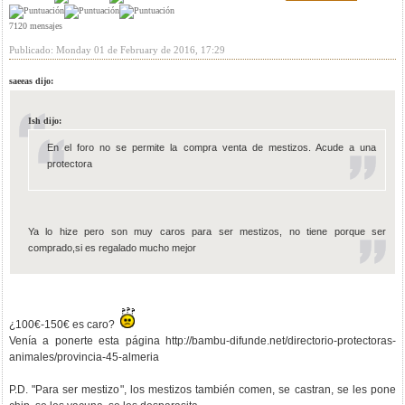
7120 mensajes
Publicado: Monday 01 de February de 2016, 17:29
saeeas dijo:
Ish dijo:
En el foro no se permite la compra venta de mestizos. Acude a una
protectora
Ya lo hize pero son muy caros para ser mestizos, no tiene porque ser
comprado,si es regalado mucho mejor
¿100€-150€ es caro?
Venía a ponerte esta página http://bambu-difunde.net/directorio-protectoras-
animales/provincia-45-almeria
P.D. "Para ser mestizo", los mestizos también comen, se castran, se les pone