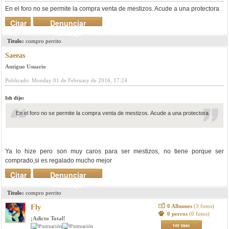
En el foro no se permite la compra venta de mestizos. Acude a una protectora
Citar
Denunciar
mensaje
Titulo:
compro perrito
Saeeas
Antiguo Usuario
Publicado: Monday 01 de February de 2016, 17:24
Ish dijo:
En el foro no se permite la compra venta de mestizos. Acude a una protectora
Ya lo hize pero son muy caros para ser mestizos, no tiene porque ser
comprado,si es regalado mucho mejor
Citar
Denunciar
mensaje
Titulo:
compro perrito
0 Albumes
(3 fotos)
Fly
0 perros
(0 fotos)
¡Adicto Total!
ver mas