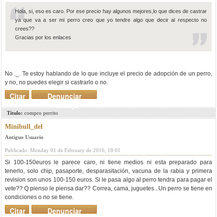
Hola, si, eso es caro. Por ese precio hay algunos mejores,lo que dices de castrar
ya que va a ser mi perro creo que yo tendre algo que decir al respecto no
crees??
Gracias por los enlaces
No ._. Te estoy hablando de lo que incluye el precio de adopción de un perro,
y no, no puedes elegir si castrarlo o no.
Citar
Denunciar
mensaje
Titulo:
compro perrito
Minibull_del
Antiguo Usuario
Publicado: Monday 01 de February de 2016, 18:01
Si 100-150euros le parece caro, ni tiene medios ni esta preparado para
tenerlo, solo chip, pasaporte, desparasitación, vacuna de la rabia y primera
revision son unos 100-150 euros. Si le pasa algo al perro tendra para pagar el
vete?? Q pienso le piensa dar?? Correa, cama, juguetes...Un perro se tiene en
condiciones o no se tiene.
Citar
Denunciar