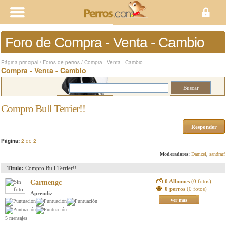
Foro de Compra - Venta - Cambio
Página principal
/
Foros de perros
/
Compra - Venta - Cambio
Compra - Venta - Cambio
Compro Bull Terrier!!
Responder
Página:
2 de 2
Moderadores:
Damzel
,
sandrarf
Titulo:
Compro Bull Terrier!!
0 Albumes
(0 fotos)
Carmengc
0 perros
(0 fotos)
Aprendiz
ver mas
5 mensajes