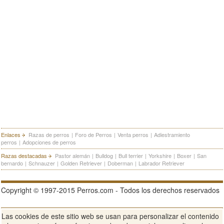
Enlaces
Razas de perros
|
Foro de Perros
|
Venta perros
|
Adiestramiento
perros
|
Adopciones de perros
Razas destacadas
Pastor alemán
|
Bulldog
|
Bull terrier
|
Yorkshire
|
Boxer
|
San
bernardo
|
Schnauzer
|
Golden Retriever
|
Doberman
|
Labrador Retriever
Copyright © 1997-2015 Perros.com - Todos los derechos reservados
Las cookies de este sitio web se usan para personalizar el contenido
Publicidad en Perros.com
|
Contacte
|
Aviso Legal
|
Política de