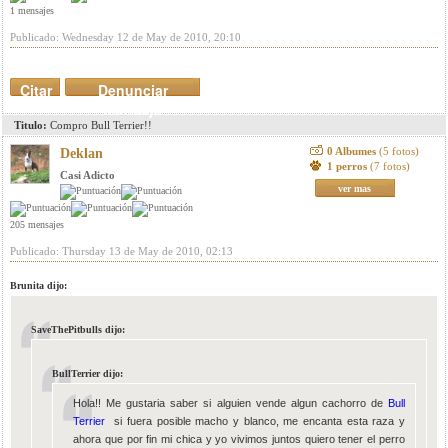
1 mensajes
Publicado: Wednesday 12 de May de 2010, 20:10
Citar
Denunciar
mensaje
Titulo:
Compro Bull Terrier!!
0 Albumes
(5 fotos)
Deklan
1 perros
(7 fotos)
Casi Adicto
ver mas
205 mensajes
Publicado: Thursday 13 de May de 2010, 02:13
Brunita dijo:
SaveThePitbulls dijo:
BullTerrier dijo:
Hola!! Me gustaria saber si alguien vende algun cachorro de
Bull
Terrier
si fuera posible macho y blanco, me encanta esta raza y
ahora que por fin mi chica y yo vivimos juntos quiero tener el perro