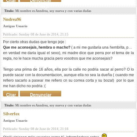
Citar
Denunciar
mensaje
Titulo:
Mi nombre es Anndrea, soy nueva y con varias dudas
Nndrea96
Antiguo Usuario
Publicado: Sunday 08 de June de 2014, 21:15
Por cierto otras dudas que tengo jeje :
Que me aconsejais, hembra o macho?
( a mi me gustaria una hembrita, pero
en verdad me daria igual el sexo), mi madre dice que perra por el tema de la
regla, no le hace mucha gracia pero vosotros que me aconsejais?
Tengo una prima de 16 años, ella por la calle no podria sacar al perro? O lo
puede sacar con la documentacion, aunque ella no sea la dueña ( cuando me
refiero sacarlo a pasear me refiero cn su correa corta y su bozal) por lo que
me han dicho no podria :(
Citar
Denunciar
mensaje
Titulo:
Mi nombre es Anndrea, soy nueva y con varias dudas
Silverfox
Antiguo Usuario
Publicado: Sunday 08 de June de 2014, 21:16