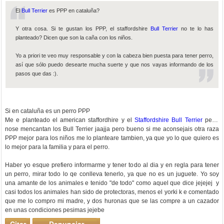
El
Bull Terrier
es PPP en cataluña?
Y otra cosa. Si te gustan los PPP, el staffordshire
Bull Terrier
no te lo has
planteado? Dicen que son la caña con los niños.
Yo a priori te veo muy responsable y con la cabeza bien puesta para tener perro,
así que sólo puedo desearte mucha suerte y que nos vayas informando de los
pasos que das :).
Si en cataluña es un perro PPP
Me e planteado el american staffordhire y el
Staffordshire Bull Terrier
pero,
nose mencantan los Bull Terrier jaajja pero bueno si me aconsejais otra raza
PPP mejor para los niños me lo planteare tambien, ya que yo lo que quiero es
lo mejor para la familia y para el perro.
Haber yo esque prefiero informarme y tener todo al dia y en regla para tener
un perro, mirar todo lo qe conlleva tenerlo, ya que no es un juguete. Yo soy
una amante de los animales e tenido "de todo" como aquel que dice jejejej y
casi todos los animales han sido de protectoras, menos el yorki k e comentado
que me lo compro mi madre, y dos huronas que se las compre a un cazador
en unas condiciones pesimas jejebe