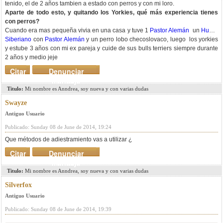
tenido, el de 2 años tambien a estado con perros y con mi loro.
Aparte de todo esto, y quitando los Yorkies, qué más experiencia tienes
con perros?
Cuando era mas pequeña vivia en una casa y tuve 1
Pastor Alemán
un
Husky
Siberiano
con
Pastor Alemán
y un perro lobo checoslovaco, luego los yorkies
y estube 3 años con mi ex pareja y cuide de sus bulls terriers siempre durante
2 años y medio jeje
Citar
Denunciar
mensaje
Titulo:
Mi nombre es Anndrea, soy nueva y con varias dudas
Swayze
Antiguo Usuario
Publicado: Sunday 08 de June de 2014, 19:24
Que métodos de adiestramiento vas a utilizar ¿
Citar
Denunciar
mensaje
Titulo:
Mi nombre es Anndrea, soy nueva y con varias dudas
Silverfox
Antiguo Usuario
Publicado: Sunday 08 de June de 2014, 19:39