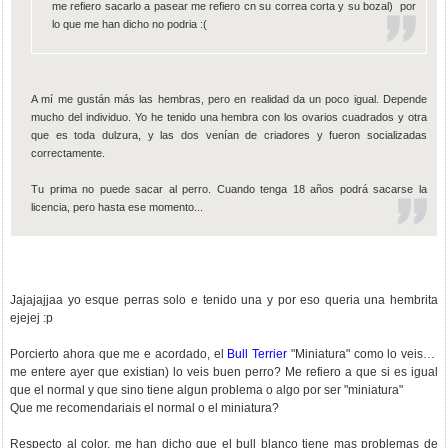
me refiero sacarlo a pasear me refiero cn su correa corta y su bozal) por
lo que me han dicho no podria :(
A mí me gustán más las hembras, pero en realidad da un poco igual. Depende
mucho del individuo. Yo he tenido una hembra con los ovarios cuadrados y otra
que es toda dulzura, y las dos venían de criadores y fueron socializadas
correctamente.
Tu prima no puede sacar al perro. Cuando tenga 18 años podrá sacarse la
licencia, pero hasta ese momento...
Jajajajjaa yo esque perras solo e tenido una y por eso queria una hembrita
ejejej :p
Porcierto ahora que me e acordado, el
Bull Terrier
"Miniatura" como lo veis? (
me entere ayer que existian) lo veis buen perro? Me refiero a que si es igual
que el normal y que sino tiene algun problema o algo por ser "miniatura"
Que me recomendariais el normal o el miniatura?
Respecto al color, me han dicho que el bull blanco tiene mas problemas de