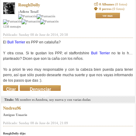
0 Albumes
(0 fotos)
RoughDolly
0 perros
(0 fotos)
¡Adicto Total!
ver mas
1238 mensajes
Publicado: Sunday 08 de June de 2014, 20:58
El
Bull Terrier
es PPP en cataluña?
Y otra cosa. Si te gustan los PPP, el staffordshire
Bull Terrier
no te lo has
planteado? Dicen que son la caña con los niños.
Yo a priori te veo muy responsable y con la cabeza bien puesta para tener
perro, así que sólo puedo desearte mucha suerte y que nos vayas informando
de los pasos que das :).
Citar
Denunciar
mensaje
Titulo:
Mi nombre es Anndrea, soy nueva y con varias dudas
Nndrea96
Antiguo Usuario
Publicado: Sunday 08 de June de 2014, 21:09
RoughDolly dijo: