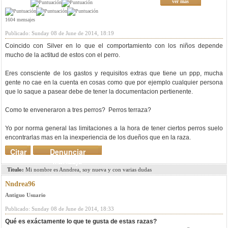
ver mas
1604 mensajes
Publicado: Sunday 08 de June de 2014, 18:19
Coincido con Silver en lo que el comportamiento con los niños depende
mucho de la actitud de estos con el perro.
Eres consciente de los gastos y requisitos extras que tiene un ppp, mucha
gente no cae en la cuenta en cosas como que por ejemplo cualquier persona
que lo saque a pasear debe de tener la documentacion pertienente.
Como te enveneraron a tres perros? Perros terraza?
Yo por norma general las limitaciones a la hora de tener ciertos perros suelo
encontrarlas mas en la inexperiencia de los dueños que en la raza.
Citar
Denunciar
mensaje
Titulo:
Mi nombre es Anndrea, soy nueva y con varias dudas
Nndrea96
Antiguo Usuario
Publicado: Sunday 08 de June de 2014, 18:33
Qué es exáctamente lo que te gusta de estas razas?