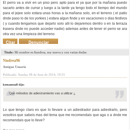
El perro va a vivir en un piso pero apto para el ya que por la mañana puedo
sacarlo antes de currar y luego a la tarde ya tengo todo el tiempo del mundo
para el jejee solo estara unas horas a la mañana solo, en el terreno ( el patio
dnde paso lo de los yorkies ) estara algun finde y en vacaciones o dias festivos
( y cuando tengamos que dejarlo solo alli lo dejaremos dentro o en la terraza
trasera dnde no puede acceder nadie) ademas antes de tener el perro se ara
otra vez una limpieza del terreno.
Citar
Denunciar
mensaje
Titulo:
Mi nombre es Anndrea, soy nueva y con varias dudas
Nndrea96
Antiguo Usuario
Publicado: Sunday 08 de June de 2014, 19:55
keenamstaff dijo:
Que métodos de adiestramiento vas a utilizar ¿
Lo que tengo claro es que lo llevare a un adiestrador para adiestrarlo, pero
vosotros que sabeis mas del tema que me recomendais que aga o a dnde me
recomendais que lo lleve?