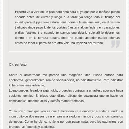
El perro va a vivir en un piso pero apto para el ya que por la mañana puedo
sacarlo antes de currar y luego a la tarde ya tengo todo el tiempo del
mundo para el jejee solo estara unas horas a la mañana solo, en el terreno
( el patio dnde paso lo de los yorkies ) estara algun finde y en vacaciones
o dias festivos ( y cuando tengamos que dejarlo solo alli lo dejaremos
dentro o en la terraza trasera dnde no puede acceder nadie) ademas
antes de tener el perro se ara otra vez una limpieza del terreno.
Ok, perfecto.
Sobre el adiestrador, me parece una magnífica idea. Busca cursos para
cachorros, generalmente son de socialización, no adiestramiento. Para adiestrar
lo haremos más adelante.
Luego puedes llevarlo a algún club, o puedes contratar a un adiestrador que haga
sesiones contigo. Si eliges esto último, aléjate de cualquiera que te hable de
dominancias, machos alfas y demás mamarrachadas.
Yo, lo único malo que veo es que tu hermano va a empezar a andar cuando un
monstruito de dos meses va a empezar a explorar mundo y buscar compañeros
de juegos. Como he dicho, no tiene por qué pasar nada, pero los cachorros son
brutotes, así que ojo y paciencia.