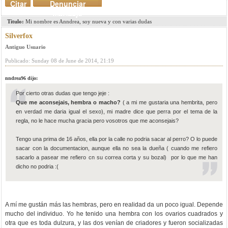
Citar
Denunciar
mensaje
Titulo:
Mi nombre es Anndrea, soy nueva y con varias dudas
Silverfox
Antiguo Usuario
Publicado: Sunday 08 de June de 2014, 21:19
nndrea96 dijo:
Por cierto otras dudas que tengo jeje :
Que me aconsejais, hembra o macho?
( a mi me gustaria una hembrita, pero
en verdad me daria igual el sexo), mi madre dice que perra por el tema de la
regla, no le hace mucha gracia pero vosotros que me aconsejais?
Tengo una prima de 16 años, ella por la calle no podria sacar al perro? O lo puede
sacar con la documentacion, aunque ella no sea la dueña ( cuando me refiero
sacarlo a pasear me refiero cn su correa corta y su bozal) por lo que me han
dicho no podria :(
A mí me gustán más las hembras, pero en realidad da un poco igual. Depende
mucho del individuo. Yo he tenido una hembra con los ovarios cuadrados y
otra que es toda dulzura, y las dos venían de criadores y fueron socializadas