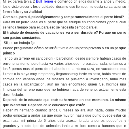
Mi ex pareja tenia 2
Bull Terrier
e convivido cn ellos durante 2 años y medio,
los e visto crecer y los e cuidado durante ese tiempo, me gusta su caracter su
forma fisica y su vitalidad
Como es, para ti, psicológicamente y temperamentalmente el perro ideal?
Para mi un perro ideal es el perro que se eduque en condiciones y por el cual
se tenga tiempo para el, para eso se necesita tiempo para el.
El trabajo de después de vacaciones va a ser duradero? Porque un perro
son gastos constantes.
Sii, es un trabajo fijo
Puedo preguntarte cómo ocurrió? Si fue en un patio privado o en un parque
público
Tengo un terreno en sant celoni ( barcelona), desde siempre habian casos de
envenenamiento, pero hacia ya varios años que no pasaba nada, teniamos a
los 3 perros mas el perro de mi abuelo de la misma raza, en vacaciones nos
fuimos a la playa muy temprano y llegamos muy tarde en casa, habia restos de
comida con veneno dnde los mossos se pusieron a investigarlo, hubo mas
casos en la urbanizacion, aun no han encontrado quien fue, hicimos una
limpieza del terreno para que no hubiera nada de veneno, actualmente esta
desinfectado.
Depende de lo educado que esté tu hermano en ese momento. Lo mismo
que lo anterior. Depende de lo educados que estén
Haber mi hermano cuando tenga 6 meses no ara aun nada, como mucho
podra empezar a andar asi que nose muy bn hasta que punto puede estar cn
esta raza, mi prima de 6 años esta acostumbrada a perros pequeños y
grandes y a todo tipo de animales tanto a mi loro como a hurones que e