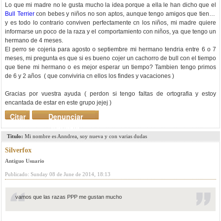
Lo que mi madre no le gusta mucho la idea porque a ella le han dicho que el
Bull Terrier
con bebes y niños no son aptos, aunque tengo amigos que tienen
y es todo lo contrario conviven perfectamente cn los niños, mi madre quiere
informarse un poco de la raza y el comportamiento con niños, ya que tengo un
hermano de 4 meses.
El perro se cojeria para agosto o septiembre mi hermano tendria entre 6 o 7
meses, mi pregunta es que si es bueno cojer un cachorro de bull con el tiempo
que tiene mi hermano o es mejor esperar un tiempo? Tambien tengo primos
de 6 y 2 años ( que conviviria cn ellos los findes y vacaciones )
Gracias por vuestra ayuda ( perdon si tengo faltas de ortografia y estoy
encantada de estar en este grupo jejej )
Citar
Denunciar
mensaje
Titulo:
Mi nombre es Anndrea, soy nueva y con varias dudas
Silverfox
Antiguo Usuario
Publicado: Sunday 08 de June de 2014, 18:13
vamos que las razas PPP me gustan mucho