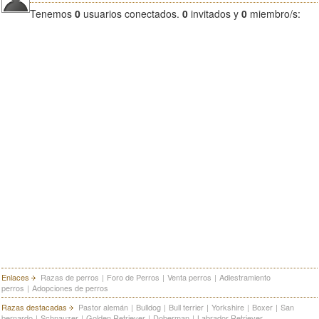
Tenemos
0
usuarios conectados.
0
invitados y
0
miembro/s:
Enlaces
Razas de perros
|
Foro de Perros
|
Venta perros
|
Adiestramiento
perros
|
Adopciones de perros
Razas destacadas
Pastor alemán
|
Bulldog
|
Bull terrier
|
Yorkshire
|
Boxer
|
San
bernardo
|
Schnauzer
|
Golden Retriever
|
Doberman
|
Labrador Retriever