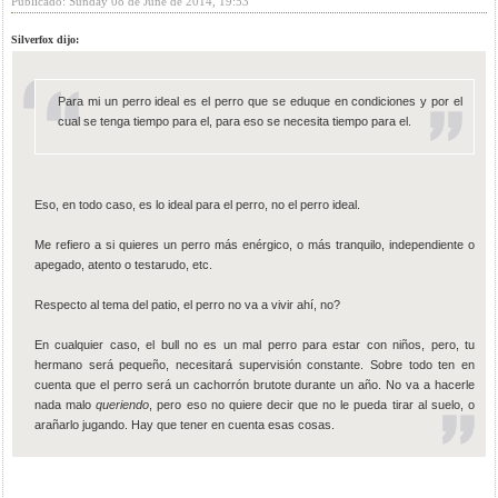
Publicado: Sunday 08 de June de 2014, 19:53
Silverfox dijo:
Para mi un perro ideal es el perro que se eduque en condiciones y por el
cual se tenga tiempo para el, para eso se necesita tiempo para el.
Eso, en todo caso, es lo ideal para el perro, no el perro ideal.
Me refiero a si quieres un perro más enérgico, o más tranquilo, independiente o
apegado, atento o testarudo, etc.
Respecto al tema del patio, el perro no va a vivir ahí, no?
En cualquier caso, el bull no es un mal perro para estar con niños, pero, tu
hermano será pequeño, necesitará supervisión constante. Sobre todo ten en
cuenta que el perro será un cachorrón brutote durante un año. No va a hacerle
nada malo
queriendo
, pero eso no quiere decir que no le pueda tirar al suelo, o
arañarlo jugando. Hay que tener en cuenta esas cosas.