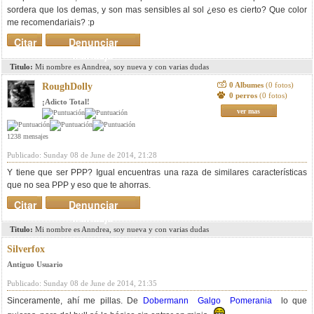
sordera que los demas, y son mas sensibles al sol ¿eso es cierto? Que color
me recomendariais? :p
Citar
Denunciar
mensaje
Titulo:
Mi nombre es Anndrea, soy nueva y con varias dudas
0 Albumes
(0 fotos)
RoughDolly
0 perros
(0 fotos)
¡Adicto Total!
ver mas
1238 mensajes
Publicado: Sunday 08 de June de 2014, 21:28
Y tiene que ser PPP? Igual encuentras una raza de similares características
que no sea PPP y eso que te ahorras.
Citar
Denunciar
mensaje
Titulo:
Mi nombre es Anndrea, soy nueva y con varias dudas
Silverfox
Antiguo Usuario
Publicado: Sunday 08 de June de 2014, 21:35
Sinceramente, ahí me pillas. De
Dobermann
Galgo
Pomerania
lo que