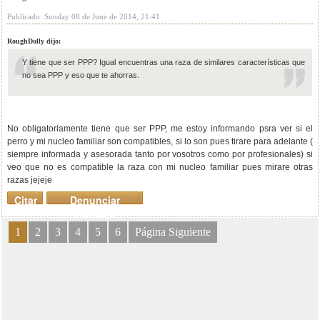
Publicado: Sunday 08 de June de 2014, 21:41
RoughDolly dijo:
Y tiene que ser PPP? Igual encuentras una raza de similares características que
no sea PPP y eso que te ahorras.
No obligatoriamente tiene que ser PPP, me estoy informando psra ver si el
perro y mi nucleo familiar son compatibles, si lo son pues tirare para adelante (
siempre informada y asesorada tanto por vosotros como por profesionales) si
veo que no es compatible la raza con mi nucleo familiar pues mirare otras
razas jejeje
Citar
Denunciar
mensaje
1
2
3
4
5
6
Página Siguiente