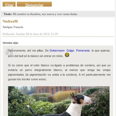
Citar
Denunciar
mensaje
Titulo:
Mi nombre es Anndrea, soy nueva y con varias dudas
Nndrea96
Antiguo Usuario
Publicado: Sunday 08 de June de 2014, 21:39
Silverfox dijo:
Sinceramente, ahí me pillas. De
Dobermann
Galgo
Pomerania
lo que quieras,
pero del bull sé lo básico sin entrar en minis.
Sí es cierto que el color blanco va ligado a problemas de sordera, así que yo
evitaría un perro integralmente blanco, al menos que tenga las orejas
pigmentadas (la pigmentación va unida a la sordera). A mí particularmente me
gustan los tricolor como estos;