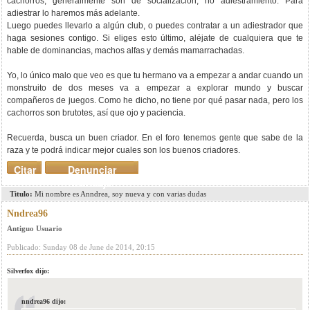
cachorros, generalmente son de socialización, no adiestramiento. Para
adiestrar lo haremos más adelante.
Luego puedes llevarlo a algún club, o puedes contratar a un adiestrador que
haga sesiones contigo. Si eliges esto último, aléjate de cualquiera que te
hable de dominancias, machos alfas y demás mamarrachadas.
Yo, lo único malo que veo es que tu hermano va a empezar a andar cuando un
monstruito de dos meses va a empezar a explorar mundo y buscar
compañeros de juegos. Como he dicho, no tiene por qué pasar nada, pero los
cachorros son brutotes, así que ojo y paciencia.
Recuerda, busca un buen criador. En el foro tenemos gente que sabe de la
raza y te podrá indicar mejor cuales son los buenos criadores.
Citar
Denunciar
mensaje
Titulo:
Mi nombre es Anndrea, soy nueva y con varias dudas
Nndrea96
Antiguo Usuario
Publicado: Sunday 08 de June de 2014, 20:15
Silverfox dijo:
nndrea96 dijo: