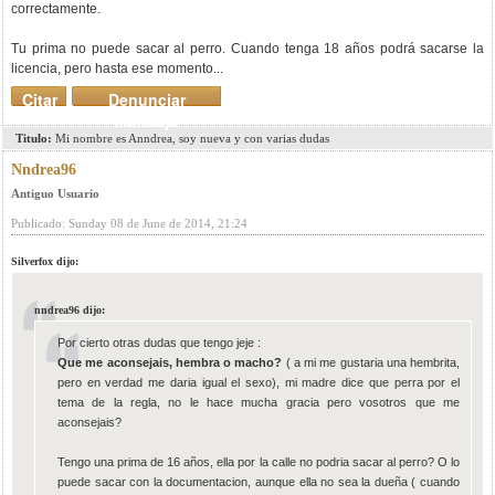
correctamente.
Tu prima no puede sacar al perro. Cuando tenga 18 años podrá sacarse la
licencia, pero hasta ese momento...
Citar
Denunciar
mensaje
Titulo:
Mi nombre es Anndrea, soy nueva y con varias dudas
Nndrea96
Antiguo Usuario
Publicado: Sunday 08 de June de 2014, 21:24
Silverfox dijo:
nndrea96 dijo:
Por cierto otras dudas que tengo jeje :
Que me aconsejais, hembra o macho?
( a mi me gustaria una hembrita,
pero en verdad me daria igual el sexo), mi madre dice que perra por el
tema de la regla, no le hace mucha gracia pero vosotros que me
aconsejais?
Tengo una prima de 16 años, ella por la calle no podria sacar al perro? O lo
puede sacar con la documentacion, aunque ella no sea la dueña ( cuando