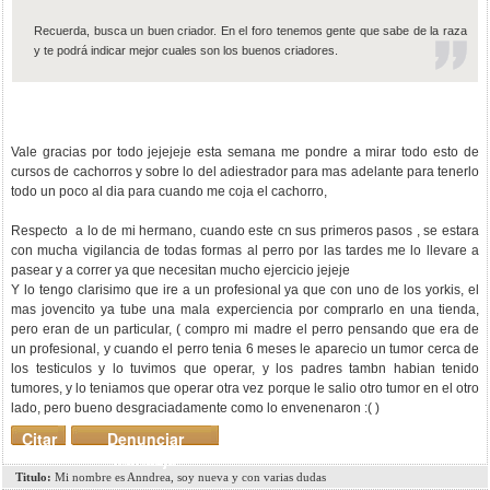
Recuerda, busca un buen criador. En el foro tenemos gente que sabe de la raza
y te podrá indicar mejor cuales son los buenos criadores.
Vale gracias por todo jejejeje esta semana me pondre a mirar todo esto de
cursos de cachorros y sobre lo del adiestrador para mas adelante para tenerlo
todo un poco al dia para cuando me coja el cachorro,
Respecto a lo de mi hermano, cuando este cn sus primeros pasos , se estara
con mucha vigilancia de todas formas al perro por las tardes me lo llevare a
pasear y a correr ya que necesitan mucho ejercicio jejeje
Y lo tengo clarisimo que ire a un profesional ya que con uno de los yorkis, el
mas jovencito ya tube una mala experciencia por comprarlo en una tienda,
pero eran de un particular, ( compro mi madre el perro pensando que era de
un profesional, y cuando el perro tenia 6 meses le aparecio un tumor cerca de
los testiculos y lo tuvimos que operar, y los padres tambn habian tenido
tumores, y lo teniamos que operar otra vez porque le salio otro tumor en el otro
lado, pero bueno desgraciadamente como lo envenenaron :( )
Citar
Denunciar
mensaje
Titulo:
Mi nombre es Anndrea, soy nueva y con varias dudas