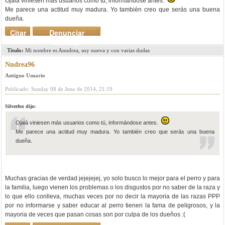
Ojalá viniesen más usuarios como tú, informándose antes.
Me parece una actitud muy madura. Yo también creo que serás una buena
dueña.
Citar
Denunciar
mensaje
Titulo:
Mi nombre es Anndrea, soy nueva y con varias dudas
Nndrea96
Antiguo Usuario
Publicado: Sunday 08 de June de 2014, 21:19
Silverfox dijo:
Ojalá viniesen más usuarios como tú, informándose antes.
Me parece una actitud muy madura. Yo también creo que serás una buena
dueña.
Muchas gracias de verdad jejejejej, yo solo busco lo mejor para el perro y para
la familia, luego vienen los problemas o los disgustos por no saber de la raza y
lo que ello conlleva, muchas veces por no decir la mayoria de las razas PPP
por no informarse y saber educar al perro tienen la fama de peligrosos, y la
mayoria de veces que pasan cosas son por culpa de los dueños :(