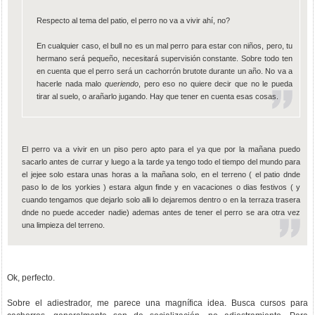
Respecto al tema del patio, el perro no va a vivir ahí, no?
En cualquier caso, el bull no es un mal perro para estar con niños, pero, tu
hermano será pequeño, necesitará supervisión constante. Sobre todo ten
en cuenta que el perro será un cachorrón brutote durante un año. No va a
hacerle nada malo
queriendo
, pero eso no quiere decir que no le pueda
tirar al suelo, o arañarlo jugando. Hay que tener en cuenta esas cosas.
El perro va a vivir en un piso pero apto para el ya que por la mañana puedo
sacarlo antes de currar y luego a la tarde ya tengo todo el tiempo del mundo para
el jejee solo estara unas horas a la mañana solo, en el terreno ( el patio dnde
paso lo de los yorkies ) estara algun finde y en vacaciones o dias festivos ( y
cuando tengamos que dejarlo solo alli lo dejaremos dentro o en la terraza trasera
dnde no puede acceder nadie) ademas antes de tener el perro se ara otra vez
una limpieza del terreno.
Ok, perfecto.
Sobre el adiestrador, me parece una magnífica idea. Busca cursos para