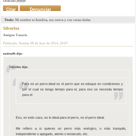
Gracias jejeje
Citar
Denunciar
mensaje
Titulo:
Mi nombre es Anndrea, soy nueva y con varias dudas
Silverfox
Antiguo Usuario
Publicado: Sunday 08 de June de 2014, 20:07
nndrea96 dijo:
Silverfox dijo:
Para mi un perro ideal es el perro que se eduque en condiciones y
por el cual se tenga tiempo para el, para eso se necesita tiempo
para el.
Eso, en todo caso, es lo ideal para el perro, no el perro ideal.
Me refiero a si quieres un perro más enérgico, o más tranquilo,
independiente o apegado, atento o testarudo, etc.