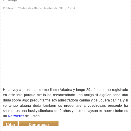
17 mensajes
Publicado: Wednesday 06 de October de 2010, 23:54
Hola, voy a presentarme me llamo Ariadna y tengo 29 años me he registrado
en este foro porque me lo ha recomendado una amiga si alguien tiene una
duda sobre algo preguntarme soy adiestradora canina y peluquera canina y si
yo tengo alguna duda también os preguntare a vosotros.os presento ha
shakira es una husky siberiana de 2 años.
y este es tayson mi nuevo bebe es
un
Rottweiler
de 1 mes.
Citar
Denunciar
mensaje