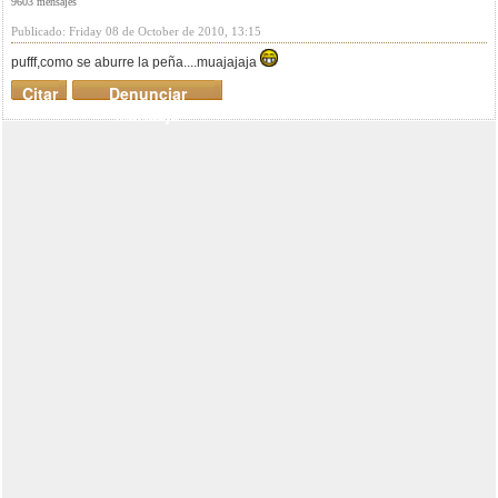
9603 mensajes
Publicado: Friday 08 de October de 2010, 13:15
pufff,como se aburre la peña....muajajaja
Citar
Denunciar
mensaje