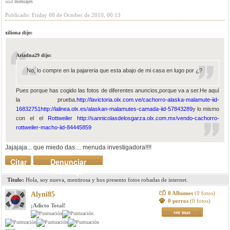
553 mensajes
Publicado: Friday 08 de October de 2010, 00:13
xiliona dijo:
Ariadna29 dijo:
No, lo compre en la pajareria que esta abajo de mi casa en lugo por ¿?
Pues porque has cogido las fotos de diferentes anuncios,porque va a ser.He aquí
la prueba.
http://lavictoria.olx.com.ve/cachorro-alaska-malamute-iid-
16832751
http://lalinea.olx.es/alaskan-malamutes-camada-iid-57843289
y lo mismo
con el el
Rottweiler
http://sannicolasdelosgarza.olx.com.mx/vendo-cachorro-
rottweiler-macho-iid-84445859
Jajajaja... que miedo das.... menuda investigadora!!!!
Citar
Denunciar
mensaje
Titulo:
Hola, soy nueva, mentirosa y hos presento fotos robadas de internet.
0 Albumes
(0 fotos)
Alyni85
0 perros
(0 fotos)
¡Adicto Total!
ver mas