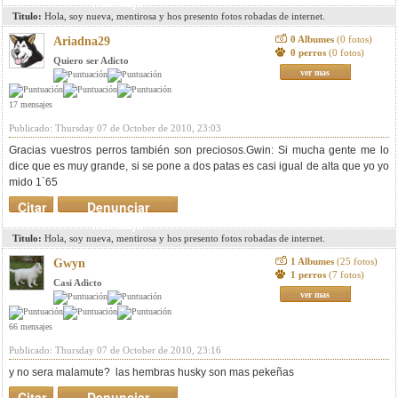
mensaje
Titulo:
Hola, soy nueva, mentirosa y hos presento fotos robadas de internet.
0 Albumes
(0 fotos)
Ariadna29
0 perros
(0 fotos)
Quiero ser Adicto
ver mas
17 mensajes
Publicado: Thursday 07 de October de 2010, 23:03
Gracias vuestros perros también son preciosos.Gwin: Si mucha gente me lo
dice que es muy grande, si se pone a dos patas es casi igual de alta que yo yo
mido 1`65
Citar
Denunciar
mensaje
Titulo:
Hola, soy nueva, mentirosa y hos presento fotos robadas de internet.
1 Albumes
(25 fotos)
Gwyn
1 perros
(7 fotos)
Casi Adicto
ver mas
66 mensajes
Publicado: Thursday 07 de October de 2010, 23:16
y no sera malamute? las hembras husky son mas pekeñas
Citar
Denunciar