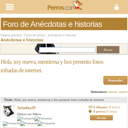
Foro de Anécdotas e historias
Página principal
/
Foros de perros
/
Anécdotas e historias
Anécdotas e historias
Hola, soy nueva, mentirosa y hos presento fotos
robadas de internet.
Responder
Moderadores:
Damzel
,
sandrarf
Titulo:
Hola, soy nueva, mentirosa y hos presento fotos robadas de internet.
0 Albumes
(0 fotos)
Ariadna29
0 perros
(0 fotos)
Quiero ser Adicto
ver mas