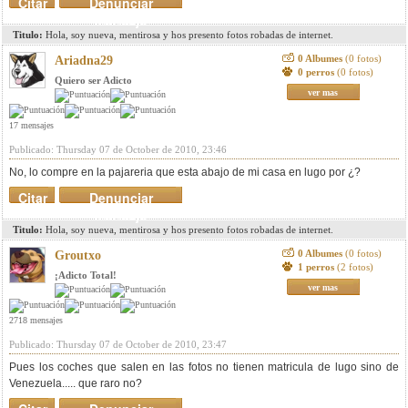
Citar
Denunciar
mensaje
Titulo:
Hola, soy nueva, mentirosa y hos presento fotos robadas de internet.
0 Albumes
(0 fotos)
Ariadna29
0 perros
(0 fotos)
Quiero ser Adicto
ver mas
17 mensajes
Publicado: Thursday 07 de October de 2010, 23:46
No, lo compre en la pajareria que esta abajo de mi casa en lugo por ¿?
Citar
Denunciar
mensaje
Titulo:
Hola, soy nueva, mentirosa y hos presento fotos robadas de internet.
0 Albumes
(0 fotos)
Groutxo
1 perros
(2 fotos)
¡Adicto Total!
ver mas
2718 mensajes
Publicado: Thursday 07 de October de 2010, 23:47
Pues los coches que salen en las fotos no tienen matricula de lugo sino de
Venezuela..... que raro no?