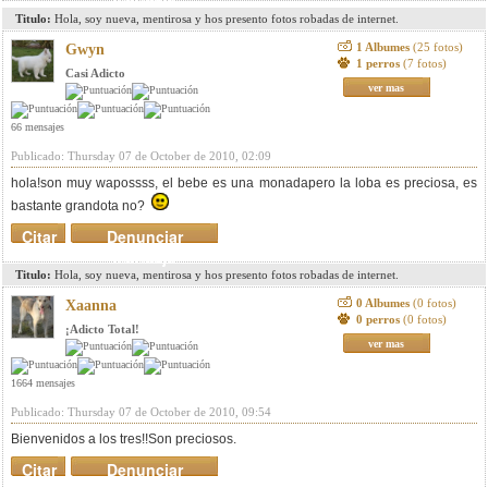
Titulo:
Hola, soy nueva, mentirosa y hos presento fotos robadas de internet.
1 Albumes
(25 fotos)
Gwyn
1 perros
(7 fotos)
Casi Adicto
ver mas
66 mensajes
Publicado: Thursday 07 de October de 2010, 02:09
hola!son muy wapossss, el bebe es una monadapero la loba es preciosa, es
bastante grandota no?
Citar
Denunciar
mensaje
Titulo:
Hola, soy nueva, mentirosa y hos presento fotos robadas de internet.
0 Albumes
(0 fotos)
Xaanna
0 perros
(0 fotos)
¡Adicto Total!
ver mas
1664 mensajes
Publicado: Thursday 07 de October de 2010, 09:54
Bienvenidos a los tres!!Son preciosos.
Citar
Denunciar