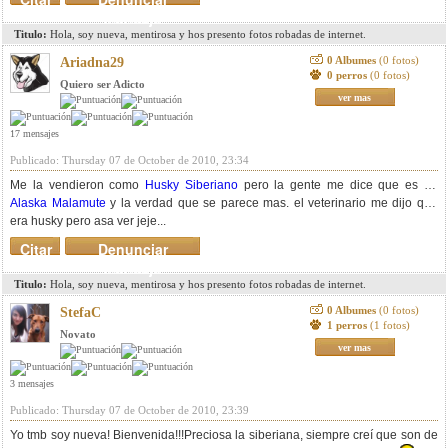
mensaje
Titulo:
Hola, soy nueva, mentirosa y hos presento fotos robadas de internet.
0 Albumes
(0 fotos)
Ariadna29
0 perros
(0 fotos)
Quiero ser Adicto
ver mas
17 mensajes
Publicado: Thursday 07 de October de 2010, 23:34
Me la vendieron como
Husky Siberiano
pero la gente me dice que es un
Alaska Malamute
y la verdad que se parece mas. el veterinario me dijo que
era husky pero asa ver jeje...
Citar
Denunciar
mensaje
Titulo:
Hola, soy nueva, mentirosa y hos presento fotos robadas de internet.
0 Albumes
(0 fotos)
StefaC
1 perros
(1 fotos)
Novato
ver mas
3 mensajes
Publicado: Thursday 07 de October de 2010, 23:39
Yo tmb soy nueva! Bienvenida!!!Preciosa la siberiana, siempre creí que son de