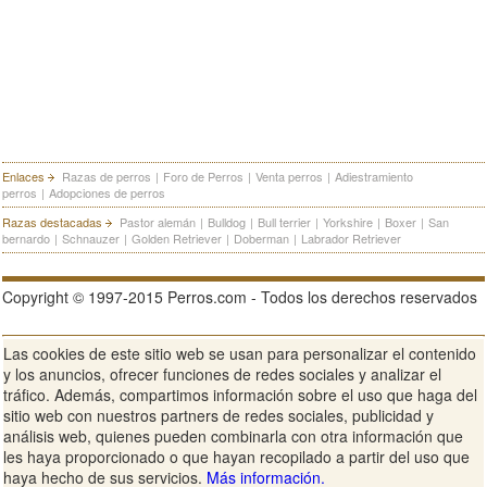
Enlaces
Razas de perros
|
Foro de Perros
|
Venta perros
|
Adiestramiento
perros
|
Adopciones de perros
Razas destacadas
Pastor alemán
|
Bulldog
|
Bull terrier
|
Yorkshire
|
Boxer
|
San
bernardo
|
Schnauzer
|
Golden Retriever
|
Doberman
|
Labrador Retriever
Copyright © 1997-2015 Perros.com - Todos los derechos reservados
Las cookies de este sitio web se usan para personalizar el contenido
Publicidad en Perros.com
|
Contacte
|
Aviso Legal
|
Política de
y los anuncios, ofrecer funciones de redes sociales y analizar el
privacidad
|
Condiciones de uso
tráfico. Además, compartimos información sobre el uso que haga del
sitio web con nuestros partners de redes sociales, publicidad y
Ver sitio web completo
análisis web, quienes pueden combinarla con otra información que
les haya proporcionado o que hayan recopilado a partir del uso que
haya hecho de sus servicios.
Más información.