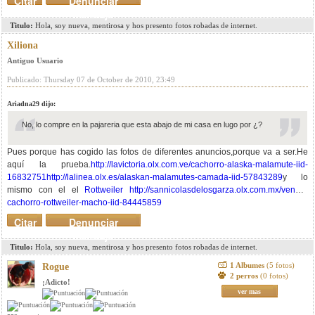
Citar
Denunciar
mensaje
Titulo:
Hola, soy nueva, mentirosa y hos presento fotos robadas de internet.
Xiliona
Antiguo Usuario
Publicado: Thursday 07 de October de 2010, 23:49
Ariadna29 dijo:
No, lo compre en la pajareria que esta abajo de mi casa en lugo por ¿?
Pues porque has cogido las fotos de diferentes anuncios,porque va a ser.He
aquí la prueba.
http://lavictoria.olx.com.ve/cachorro-alaska-malamute-iid-
16832751
http://lalinea.olx.es/alaskan-malamutes-camada-iid-57843289
y lo
mismo con el el
Rottweiler
http://sannicolasdelosgarza.olx.com.mx/vendo-
cachorro-rottweiler-macho-iid-84445859
Citar
Denunciar
mensaje
Titulo:
Hola, soy nueva, mentirosa y hos presento fotos robadas de internet.
1 Albumes
(5 fotos)
Rogue
2 perros
(0 fotos)
¡Adicto!
ver mas