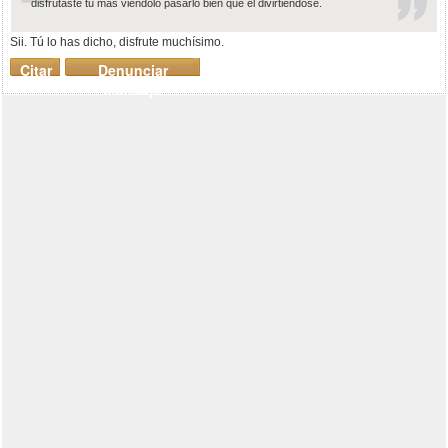
disfrutaste tú más viéndolo pasarlo bien que él divirtiéndose.
Sii. Tú lo has dicho, disfrute muchísimo.
Citar
Denunciar
mensaje