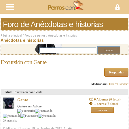
Foro de Anécdotas e historias
Página principal
/
Foros de perros
/
Anécdotas e historias
Anécdotas e historias
Excursión con Gante
Responder
Moderadores:
Damzel
,
sandrarf
Titulo:
Excursión con Gante
0 Albumes
(0 fotos)
Gante
1 perros
(6 fotos)
Quiero ser Adicto
ver mas
29 mensajes
Publicado: Thursday 18 de October de 2012, 16:44