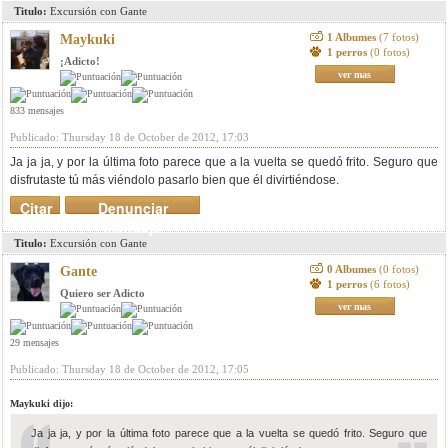
Titulo:
Excursión con Gante
1 Albumes
(7 fotos)
Maykuki
1 perros
(0 fotos)
¡Adicto!
ver mas
833 mensajes
Publicado: Thursday 18 de October de 2012, 17:03
Ja ja ja, y por la última foto parece que a la vuelta se quedó frito. Seguro que
disfrutaste tú más viéndolo pasarlo bien que él divirtiéndose.
Citar
Denunciar
mensaje
Titulo:
Excursión con Gante
0 Albumes
(0 fotos)
Gante
1 perros
(6 fotos)
Quiero ser Adicto
ver mas
29 mensajes
Publicado: Thursday 18 de October de 2012, 17:05
Maykuki dijo:
Ja ja ja, y por la última foto parece que a la vuelta se quedó frito. Seguro que