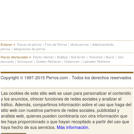
Enlaces
Razas de perros
|
Foro de Perros
|
Venta perros
|
Adiestramiento
perros
|
Adopciones de perros
Razas destacadas
Pastor alemán
|
Bulldog
|
Bull terrier
|
Yorkshire
|
Boxer
|
San
bernardo
|
Schnauzer
|
Golden Retriever
|
Doberman
|
Labrador Retriever
Copyright © 1997-2015 Perros.com - Todos los derechos reservados
Las cookies de este sitio web se usan para personalizar el contenido
Publicidad en Perros.com
|
Contacte
|
Aviso Legal
|
Política de
y los anuncios, ofrecer funciones de redes sociales y analizar el
privacidad
|
Condiciones de uso
tráfico. Además, compartimos información sobre el uso que haga del
sitio web con nuestros partners de redes sociales, publicidad y
Ver sitio web completo
análisis web, quienes pueden combinarla con otra información que
les haya proporcionado o que hayan recopilado a partir del uso que
haya hecho de sus servicios.
Más información.