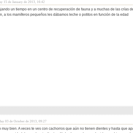
ay 15 de January de 2013, 16:42
ajando un tiempo en un centro de recuperación de fauna y a muchas de las crías de
en, a los mamíferos pequeños les dábamos leche o potitos en función de la edad
day 03 de October de 2013, 09:27
 muy bien. A veces te ves con cachorros que aún no tienen dientes y hasta que ap