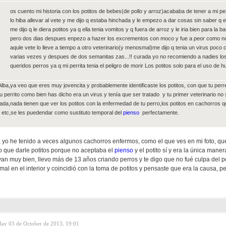
os cuento mi historia con los potitos de bebes(de pollo y arroz)acababa de tener a mi pe
lo hiba allevar al vete y me dijo q estaba hinchada y le empezo a dar cosas sin saber q er
me dijo q le diera potitos ya q ella tenia vomitos y q fuera de arroz y le iria bien para la b
pero dos dias despues enpezo a hazer los excrementos con moco y fue a peor como n
aqule vete lo lleve a tiempo a otro veterinario(y menosmal)me dijo q tenia un virus poco
varias vezes y despues de dos semanitas zas...!! curada yo no recomiendo a nadies los
queridos perros ya q mi perrita tenia el peligro de morir Los potitos solo para el uso de
Alba,ya veo que eres muy jovencita y probablemente identificaste los potitos, con que tu perr
tu perrito como bien has dicho era un virus y tenía que ser tratado y tu primer veterinario n
da,nada tienen que ver los potitos con la enfermedad de tu perro,los potitos en cachorros
 etc,se les puedendar como sustituto temporal del
pienso
perfectamente.
a yo he tenido a veces algunos cachorros enfermos, como el que ves en mi foto, qu
o que darle potitos porque no aceptaba el
pienso
y el potito sí y era la única mane
an muy bien, llevo más de 13 años criando perros y te digo que no fué culpa del po
al en el interior y coincidió con la toma de potitos y pensaste que era la causa, 
day 03 de October de 2013, 19:01