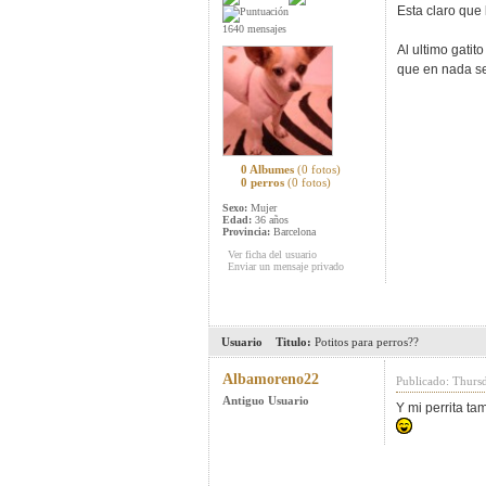
Esta claro que
1640 mensajes
Al ultimo gatit
que en nada se
0 Albumes
(0 fotos)
0 perros
(0 fotos)
Sexo:
Mujer
Edad:
36 años
Provincia:
Barcelona
Ver ficha del usuario
Enviar un mensaje privado
Usuario
Titulo:
Potitos para perros??
Albamoreno22
Publicado: Thurs
Antiguo Usuario
Y mi perrita ta