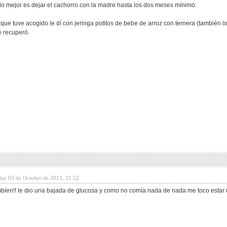
 lo mejor es dejar el cachorro con la madre hasta los dos meses mínimo.
o que tuve acogido le dí con jeringa potitos de bebe de arroz con ternera (también l
 recuperó.
day 03 de October de 2013, 21:52
mbien!! le dio una bajada de glucosa y como no comía nada de nada me toco estar u