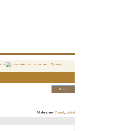
seña
|
No estás
Responder
Moderadores:
Damzel
,
sandrarf