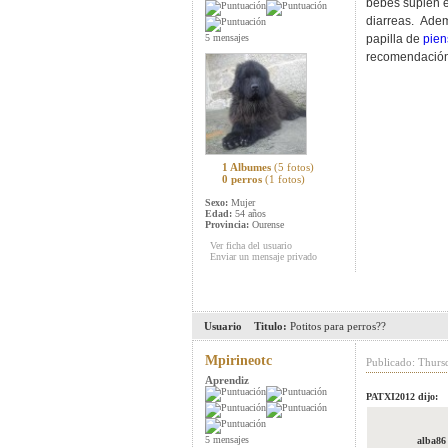
bebes suplen e
diarreas. Adem
5 mensajes
papilla de
pien
recomendación
1 Albumes
(5 fotos)
0 perros
(1 fotos)
Sexo:
Mujer
Edad:
54 años
Provincia:
Ourense
Ver ficha del usuario
Enviar un mensaje privado
Usuario
Titulo:
Potitos para perros??
Mpirineotc
Publicado: Thurs
Aprendiz
PATXI2012 dijo:
5 mensajes
alba86 