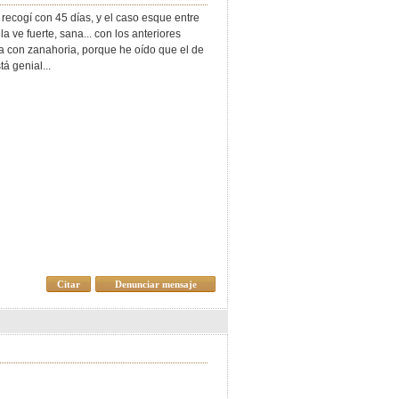
 recogí con 45 días, y el caso esque entre
 ve fuerte, sana... con los anteriores
era con zanahoria, porque he oído que el de
á genial...
Citar
Denunciar mensaje