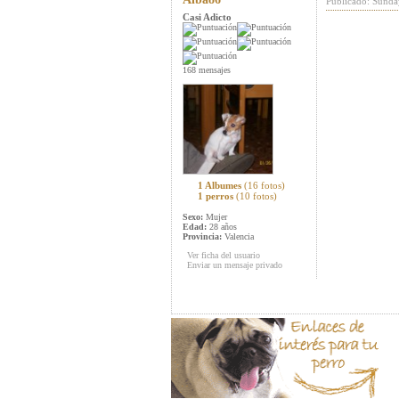
Publicado: Sunda
Casi Adicto
168 mensajes
1 Albumes
(16 fotos)
1 perros
(10 fotos)
Sexo:
Mujer
Edad:
28 años
Provincia:
Valencia
Ver ficha del usuario
Enviar un mensaje privado