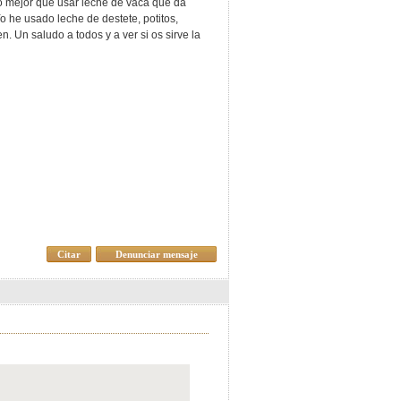
o mejor que usar leche de vaca que da
 he usado leche de destete, potitos,
. Un saludo a todos y a ver si os sirve la
Citar
Denunciar mensaje