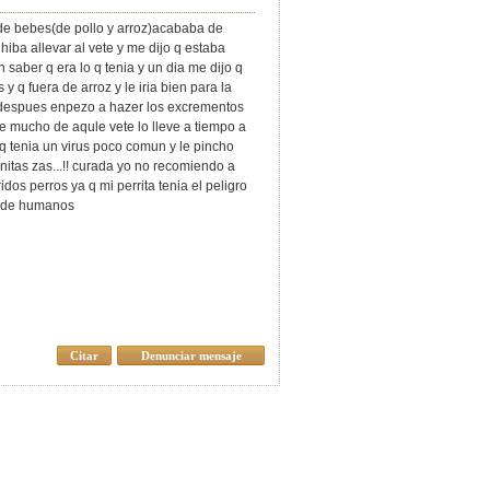
s de bebes(de pollo y arroz)acababa de
 hiba allevar al vete y me dijo q estaba
 saber q era lo q tenia y un dia me dijo q
s y q fuera de arroz y le iria bien para la
s despues enpezo a hazer los excrementos
e mucho de aqule vete lo lleve a tiempo a
q tenia un virus poco comun y le pincho
itas zas...!! curada yo no recomiendo a
dos perros ya q mi perrita tenia el peligro
so de humanos
Citar
Denunciar mensaje