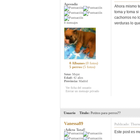
Aprendiz
Ahora mismo t
toma y toma si 
cachorros no lo
8 mensajes
verduras lo que
0 Albumes
(0 fotos)
5 perros
(5 fotos)
Sexo:
Mujer
Edad:
42 años
Provincia:
Madrid
Ver ficha del usuario
Enviar un mensaje privado
Usuario
Titulo:
Potitos para perros??
Vanessa89
Publicado: Thurs
¡Adicto Total!
Este post es mu