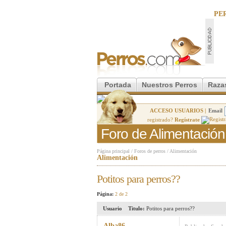
PE
Portada
Nuestros Perros
Raza
ACCESO USUARIOS |
Email
registrado?
Regístrate
Foro de Alimentación
Página principal
/
Foros de perros
/
Alimentación
Alimentación
Potitos para perros??
Página:
2 de 2
Usuario
Titulo:
Potitos para perros??
Alba86