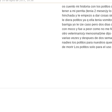
y 10 de April de 2011, 10:36
os cuento mi historia con los potito
tener a mi perrita (tenia 2 meses)y lo
hinchada y le empezo a dar cosas sin
le diera potitos ya q ella tenia vomito
barriga yo le ize caso pero dos dia
con moco y fue a peor como no me fi
otro veterinario(y menosmal)me dijo 
varias vezes y despues de dos seman
nadies los potitos para nuestros queri
de morir Los potitos solo para el u