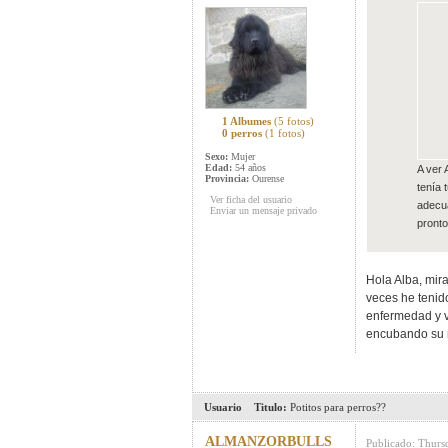
1 Albumes
(5 fotos)
0 perros
(1 fotos)
Sexo:
Mujer
Edad:
54 años
A ver 
Provincia:
Ourense
tenía 
Ver ficha del usuario
adecua
Enviar un mensaje privado
pronto
Hola Alba, mir
veces he tenid
enfermedad y v
encubando su m
Usuario
Titulo:
Potitos para perros??
ALMANZORBULLS
Publicado: Thurs