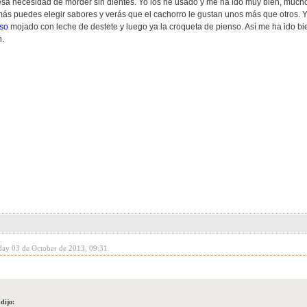
sa necesidad de morder sin dientes. Yo los he usado y me ha ido muy bien, much
ás puedes elegir sabores y verás que el cachorro le gustan unos más que otros. Yo
so
mojado con leche de destete y luego ya la croqueta de pienso. Así me ha ido bien
.
day 03 de October de 2013, 09:31
dijo: