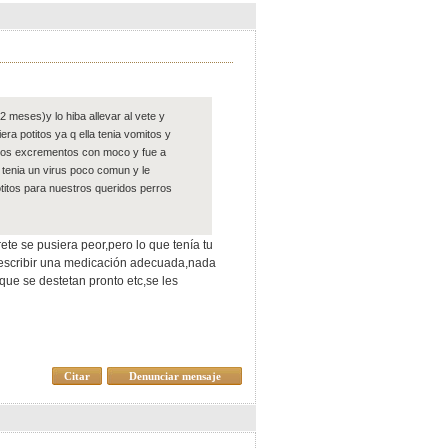
2 meses)y lo hiba allevar al vete y
era potitos ya q ella tenia vomitos y
r los excrementos con moco y fue a
 tenia un virus poco comun y le
titos para nuestros queridos perros
ete se pusiera peor,pero lo que tenía tu
 prescribir una medicación adecuada,nada
que se destetan pronto etc,se les
Citar
Denunciar mensaje