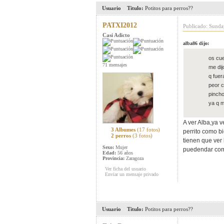
Usuario
Titulo:
Potitos para perros??
PATXI2012
Publicado: Sunda
Casi Adicto
alba86 dijo:
os cue
71 mensajes
me dij
q fuer
peor c
pincho
ya q m
A ver Alba,ya v
3 Albumes
(17 fotos)
perrito como b
2 perros
(3 fotos)
tienen que ver 
Sexo:
Mujer
puedendar como
Edad:
56 años
Provincia:
Zaragoza
Ver ficha del usuario
Enviar un mensaje privado
Usuario
Titulo:
Potitos para perros??