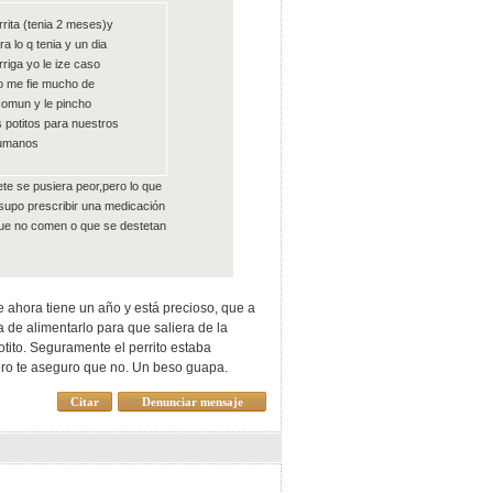
rrita (tenia 2 meses)y
a lo q tenia y un dia
arriga yo le ize caso
o me fie mucho de
 comun y le pincho
 potitos para nuestros
 humanos
ete se pusiera peor,pero lo que
o supo prescribir una medicación
 que no comen o que se destetan
e ahora tiene un año y está precioso, que a
ra de alimentarlo para que saliera de la
tito. Seguramente el perrito estaba
pero te aseguro que no. Un beso guapa.
Citar
Denunciar mensaje