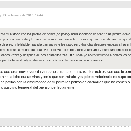
y 13 de January de 2013, 14:44
nto mi historia con los potitos de bebes(de pollo y arroz)acababa de tener a mi perrita (tenia 
o q estaba hinchada y le empezo a dar cosas sin saber q era lo q tenia y un dia me dijo q le di
a de arroz y le iria bien para la barriga yo le ize caso pero dos dias despues enpezo a haze
omo no me fie mucho de aqule vete lo lleve a tiempo a otro veterinario(y menosmal)me dijo q
 varias vezes y despues de dos semanitas zas...!! curada yo no recomiendo a nadies los po
i perrita tenia el peligro de morir Los potitos solo para el uso de humanos
eo que eres muy jovencita y probablemente identificaste los potitos, con que tu perr
ien has dicho era un virus y tenía que ser tratado y tu primer veterinario no supo
los potitos con la enfermedad de tu perro,los potitos en cachorros que no comen o 
 sustituto temporal del pienso perfectamente.