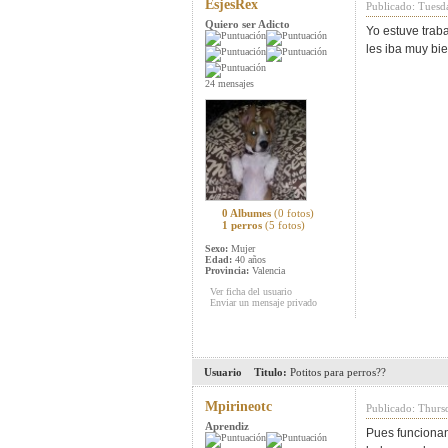
EsjesRex
Publicado: Tuesd
Quiero ser Adicto
Yo estuve trab
les iba muy bi
24 mensajes
0 Albumes
(0 fotos)
1 perros
(5 fotos)
Sexo:
Mujer
Edad:
40 años
Provincia:
Valencia
Ver ficha del usuario
Enviar un mensaje privado
Usuario
Titulo:
Potitos para perros??
Mpirineotc
Publicado: Thurs
Aprendiz
Pues funcionan