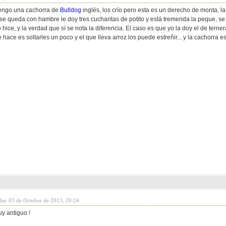
engo una cachorra de
Bulldog
inglés, los crío pero esta es un derecho de monta, la
se queda con hambre le doy tres cucharitas de potito y está tremenda la peque, se la
 hice, y la verdad que sí se nota la diferencia. El caso es que yo la doy el de tern
 hace es soltarles un poco y el que lleva arroz los puede estreñir... y la cachorra est
day 03 de October de 2013, 20:24
y antiguo !