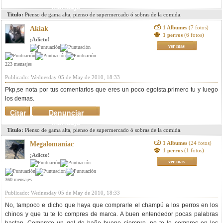
mensaje
Titulo:
Pienso de gama alta, pienso de supermercado ó sobras de la comida.
1 Albumes
(7 fotos)
Akiak
1 perros
(6 fotos)
¡Adicto!
ver mas
223 mensajes
Publicado: Wednesday 05 de May de 2010, 18:33
Pkp,se nota por tus comentarios que eres un poco egoista,primero tu y luego
los demas.
Citar
Denunciar
mensaje
Titulo:
Pienso de gama alta, pienso de supermercado ó sobras de la comida.
1 Albumes
(24 fotos)
Megalomaniac
1 perros
(1 fotos)
¡Adicto!
ver mas
360 mensajes
Publicado: Wednesday 05 de May de 2010, 18:33
No, tampoco e dicho que haya que comprarle el champú a los perros en los
chinos y que tu te lo compres de marca. A buen entendedor pocas palabras