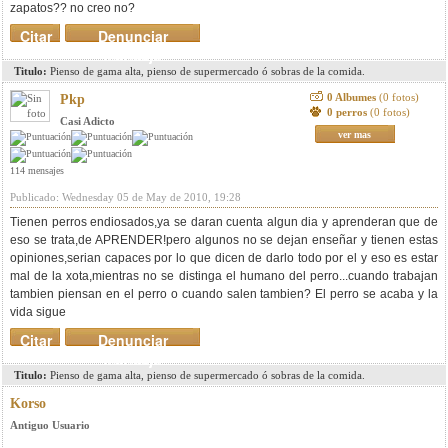
zapatos?? no creo no?
Citar
Denunciar
mensaje
Titulo:
Pienso de gama alta, pienso de supermercado ó sobras de la comida.
0 Albumes
(0 fotos)
Pkp
0 perros
(0 fotos)
Casi Adicto
ver mas
114 mensajes
Publicado: Wednesday 05 de May de 2010, 19:28
Tienen perros endiosados,ya se daran cuenta algun dia y aprenderan que de
eso se trata,de APRENDER!pero algunos no se dejan enseñar y tienen estas
opiniones,serian capaces por lo que dicen de darlo todo por el y eso es estar
mal de la xota,mientras no se distinga el humano del perro...cuando trabajan
tambien piensan en el perro o cuando salen tambien? El perro se acaba y la
vida sigue
Citar
Denunciar
mensaje
Titulo:
Pienso de gama alta, pienso de supermercado ó sobras de la comida.
Korso
Antiguo Usuario