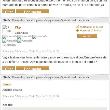
veterinario, eso es incuestionable, pero no me lavo con champú de los chinos
para que mi perro coma alta gama en vez de media, no se si lo entendeis ya
Citar
Denunciar
mensaje
Titulo:
Pienso de gama alta, pienso de supermercado ó sobras de la comida.
0 Albumes
(0 fotos)
Pkp
0 perros
(0 fotos)
Casi Adicto
ver mas
114 mensajes
Publicado: Wednesday 05 de May de 2010, 19:33
Vaya lastima das tu,es enfermizo y muy serio eso que dices.Que prefieres dar
a un niño de la calle 20€ o gastartelos de mas en el pienso del perrito?
Citar
Denunciar
mensaje
Titulo:
Pienso de gama alta, pienso de supermercado ó sobras de la comida.
Korso
Antiguo Usuario
Publicado: Wednesday 05 de May de 2010, 19:34
Pkp dijo: