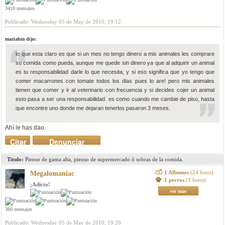
3410 mensajes
Publicado: Wednesday 05 de May de 2010, 19:12
mariahm dijo:
lo que esta claro es que si un mes no tengo dinero a mis animales les comprare
su comida como pueda, aunque me quede sin dinero ya que al adquirir un animal
es tu responsabilidad darle lo que necesita, y si eso significa que yo tengo que
comer macarrones con tomate todos los dias pues lo are! pero mis animales
tienen que comer y ir al veterinario con frecuencia y si decides cojer un animal
esto pasa a ser una responsabilidad. es como cuando me cambie de piso, hasta
que encontre uno donde me dejaran tenerlos pasaron 3 meses.
Ahí le has dao.
Citar
Denunciar
mensaje
Titulo:
Pienso de gama alta, pienso de supermercado ó sobras de la comida.
1 Albumes
(24 fotos)
Megalomaniac
1 perros
(1 fotos)
¡Adicto!
ver mas
360 mensajes
Publicado: Wednesday 05 de May de 2010, 19:20