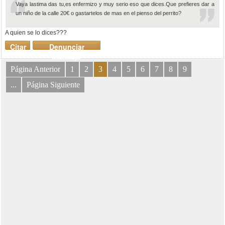
Vaya lastima das tu,es enfermizo y muy serio eso que dices.Que prefieres dar a
un niño de la calle 20€ o gastartelos de mas en el pienso del perrito?
A quien se lo dices???
Citar
Denunciar
mensaje
Página Anterior
1
2
3
4
5
6
7
8
9
...
Página Siguiente