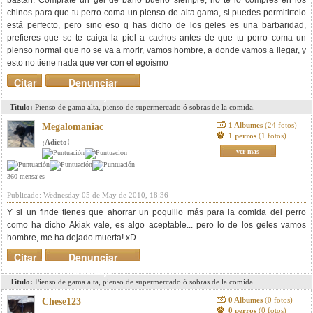
bastan. Comprate un gel de baño bueno siempre, no te lo compres en los
chinos para que tu perro coma un pienso de alta gama, si puedes permitirtelo
está perfecto, pero sino eso q has dicho de los geles es una barbaridad,
prefieres que se te caiga la piel a cachos antes de que tu perro coma un
pienso normal que no se va a morir, vamos hombre, a donde vamos a llegar, y
esto no tiene nada que ver con el egoísmo
Citar
Denunciar
mensaje
Titulo:
Pienso de gama alta, pienso de supermercado ó sobras de la comida.
1 Albumes
(24 fotos)
Megalomaniac
1 perros
(1 fotos)
¡Adicto!
ver mas
360 mensajes
Publicado: Wednesday 05 de May de 2010, 18:36
Y si un finde tienes que ahorrar un poquillo más para la comida del perro
como ha dicho Akiak vale, es algo aceptable... pero lo de los geles vamos
hombre, me ha dejado muerta! xD
Citar
Denunciar
mensaje
Titulo:
Pienso de gama alta, pienso de supermercado ó sobras de la comida.
0 Albumes
(0 fotos)
Chese123
0 perros
(0 fotos)