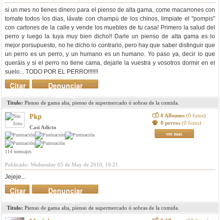
si un mes no tienes dinero para el pienso de alta gama, come macarrones con
tomate todos los dias, lávate con champú de los chinos, limpiate el "pompis"
con cartones de la calle y vende los muebles de tu casa! Primero la salud del
perro y luego la tuya muy bien dicho!! Darle un pienso de alta gama es lo
mejor porsupuesto, no he dicho lo contrario, pero hay que saber distinguir que
un perro es un perro, y un humano es un humano. Yo paso ya, decir lo que
queráis y si el perro no tiene cama, dejarle la vuestra y vosotros dormir en el
suelo... TODO POR EL PERRO!!!!!!!
Citar
Denunciar
mensaje
Titulo:
Pienso de gama alta, pienso de supermercado ó sobras de la comida.
0 Albumes
(0 fotos)
Pkp
0 perros
(0 fotos)
Casi Adicto
ver mas
114 mensajes
Publicado: Wednesday 05 de May de 2010, 19:21
Jejeje...
Citar
Denunciar
mensaje
Titulo:
Pienso de gama alta, pienso de supermercado ó sobras de la comida.