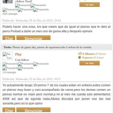
¡Adicto Total!
ver mas
3410 mensajes
Publicado: Wednesday 05 de May de 2010, 18:40
Podeis hacer una cosa, los que creeis que da igual el pienso que le deis al
perro.Probad a darle un mes uno de gama alta y después opinais
Citar
Denunciar
mensaje
Titulo:
Pienso de gama alta, pienso de supermercado ó sobras de la comida.
0 Albumes
(0 fotos)
Pkp
0 perros
(0 fotos)
Casi Adicto
ver mas
114 mensajes
Publicado: Wednesday 05 de May de 2010, 18:47
Yo actualmente tengo 19 perros 7 de los cuales estan en entreno,estos comen
un pienso muy buen y caro acompañado de carne,pero los demas comen un
pienso normal no malo pero normal,a mi al mes me cuesta solo alimentarlos
450€ asi que de egoista nada,Akiara disculpa por poner eso tan mal
sonante,pero es lo que opino
Citar
Denunciar