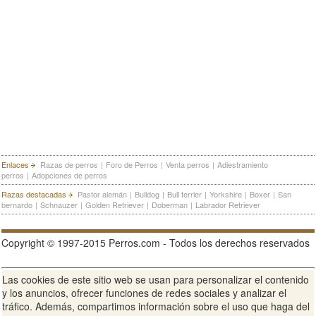
Enlaces
Razas de perros
|
Foro de Perros
|
Venta perros
|
Adiestramiento
perros
|
Adopciones de perros
Razas destacadas
Pastor alemán
|
Bulldog
|
Bull terrier
|
Yorkshire
|
Boxer
|
San
bernardo
|
Schnauzer
|
Golden Retriever
|
Doberman
|
Labrador Retriever
Copyright © 1997-2015 Perros.com - Todos los derechos reservados
Las cookies de este sitio web se usan para personalizar el contenido
Publicidad en Perros.com
|
Contacte
|
Aviso Legal
|
Política de
y los anuncios, ofrecer funciones de redes sociales y analizar el
privacidad
|
Condiciones de uso
tráfico. Además, compartimos información sobre el uso que haga del