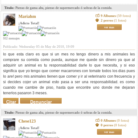
mensaje
Titulo:
Pienso de gama alta, pienso de supermercado ó sobras de la comida.
9 Albumes
(59 fotos)
Mariahm
2 perros
(1 fotos)
¡Adicto Total!
ver mas
932 mensajes
Publicado: Wednesday 05 de May de 2010, 19:09
lo que esta claro es que si un mes no tengo dinero a mis animales les
comprare su comida como pueda, aunque me quede sin dinero ya que al
adquirir un animal es tu responsabilidad darle lo que necesita, y si eso
significa que yo tengo que comer macarrones con tomate todos los dias pues
lo are! pero mis animales tienen que comer y ir al veterinario con frecuencia y
si decides cojer un animal esto pasa a ser una responsabilidad. es como
cuando me cambie de piso, hasta que encontre uno donde me dejaran
tenerlos pasaron 3 meses.
Citar
Denunciar
mensaje
Titulo:
Pienso de gama alta, pienso de supermercado ó sobras de la comida.
0 Albumes
(0 fotos)
Chese123
0 perros
(0 fotos)
¡Adicto Total!
ver mas