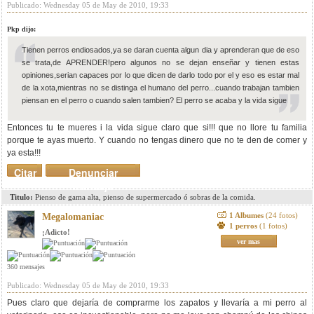
Publicado: Wednesday 05 de May de 2010, 19:33
Pkp dijo:
Tienen perros endiosados,ya se daran cuenta algun dia y aprenderan que de eso
se trata,de APRENDER!pero algunos no se dejan enseñar y tienen estas
opiniones,serian capaces por lo que dicen de darlo todo por el y eso es estar mal
de la xota,mientras no se distinga el humano del perro...cuando trabajan tambien
piensan en el perro o cuando salen tambien? El perro se acaba y la vida sigue
Entonces tu te mueres i la vida sigue claro que si!!! que no llore tu familia
porque te ayas muerto. Y cuando no tengas dinero que no te den de comer y
ya esta!!!
Citar
Denunciar
mensaje
Titulo:
Pienso de gama alta, pienso de supermercado ó sobras de la comida.
1 Albumes
(24 fotos)
Megalomaniac
1 perros
(1 fotos)
¡Adicto!
ver mas
360 mensajes
Publicado: Wednesday 05 de May de 2010, 19:33
Pues claro que dejaría de comprarme los zapatos y llevaría a mi perro al