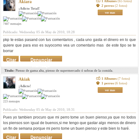
1 Albumes
(65 fotos)
Akiara
2 perros
(2 fotos)
¡Adicto Total!
ver mas
7487 mensajes
Publicado: Wednesday 05 de May de 2010, 18:28
pkp te estas pasand con tus comentarios , cada uno gasta el dinero en lo que
quiere que para eso es suyocomo vea un comentario mas de este tipo se te
borrar
Citar
Denunciar
mensaje
Titulo:
Pienso de gama alta, pienso de supermercado ó sobras de la comida.
1 Albumes
(7 fotos)
Akiak
1 perros
(6 fotos)
¡Adicto!
ver mas
223 mensajes
Publicado: Wednesday 05 de May de 2010, 18:31
Pues yo tambien procuro que mi perro tome un buen pienso,ya que no todos
los piensos son igual de buenos,si me tengo que gastar algo menos de dinero
un fin de semana porque mi perro tome un buen pienso y este bien lo haré.
Citar
Denunciar