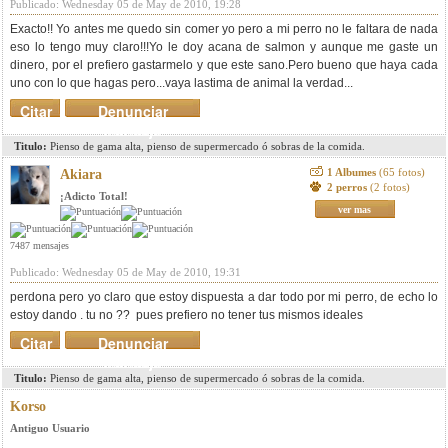
Publicado: Wednesday 05 de May de 2010, 19:28
Exacto!! Yo antes me quedo sin comer yo pero a mi perro no le faltara de nada
eso lo tengo muy claro!!!Yo le doy acana de salmon y aunque me gaste un
dinero, por el prefiero gastarmelo y que este sano.Pero bueno que haya cada
uno con lo que hagas pero...vaya lastima de animal la verdad...
Citar
Denunciar
mensaje
Titulo:
Pienso de gama alta, pienso de supermercado ó sobras de la comida.
1 Albumes
(65 fotos)
Akiara
2 perros
(2 fotos)
¡Adicto Total!
ver mas
7487 mensajes
Publicado: Wednesday 05 de May de 2010, 19:31
perdona pero yo claro que estoy dispuesta a dar todo por mi perro, de echo lo
estoy dando . tu no ?? pues prefiero no tener tus mismos ideales
Citar
Denunciar
mensaje
Titulo:
Pienso de gama alta, pienso de supermercado ó sobras de la comida.
Korso
Antiguo Usuario