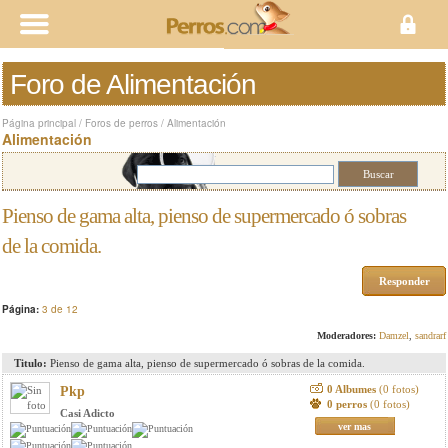
Foro de Alimentación
Página principal
/
Foros de perros
/
Alimentación
Alimentación
Pienso de gama alta, pienso de supermercado ó sobras
de la comida.
Responder
Página:
3 de 12
Moderadores:
Damzel
,
sandrarf
Titulo:
Pienso de gama alta, pienso de supermercado ó sobras de la comida.
0 Albumes
(0 fotos)
Pkp
0 perros
(0 fotos)
Casi Adicto
ver mas