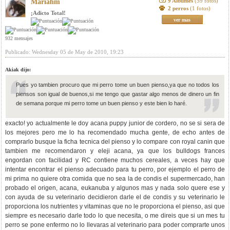
9 Albumes
(59 fotos)
Mariahm
2 perros
(1 fotos)
¡Adicto Total!
ver mas
932 mensajes
Publicado: Wednesday 05 de May de 2010, 19:23
Akiak dijo:
Pues yo tambien procuro que mi perro tome un buen pienso,ya que no todos los
piensos son igual de buenos,si me tengo que gastar algo menos de dinero un fin
de semana porque mi perro tome un buen pienso y este bien lo haré.
exacto! yo actualmente le doy acana puppy junior de cordero, no se si sera de
los mejores pero me lo ha recomendado mucha gente, de echo antes de
comprarlo busque la ficha tecnica del pienso y lo compare con royal canin que
tambien me recomendaron y eleji acana, ya que los bulldogs frances
engordan con facilidad y RC contiene muchos cereales, a veces hay que
intentar encontrar el pienso adecuado para tu perro, por ejemplo el perro de
mi prima no quiere otra comida que no sea la de condis el supermercado, han
probado el origen, acana, eukanuba y algunos mas y nada solo quere ese y
con ayuda de su veterinario decidieron darle el de condis y su veterinario le
proporciona los nutrientes y vitaminas que no le proporciona el pienso, asi que
siempre es necesario darle todo lo que necesita, o me direis que si un mes tu
perro se pone enfermo no lo llevaras al veterinario para poder comprarte unos