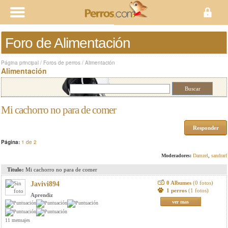
Foro de Alimentación
Página principal
/
Foros de perros
/
Alimentación
Alimentación
Mi cachorro no para de comer
Responder
Página:
1 de 2
Moderadores:
Damzel
,
sandrarf
Titulo:
Mi cachorro no para de comer
0 Albumes
(0 fotos)
Javivi894
1 perros
(1 fotos)
Aprendiz
ver mas
11 mensajes