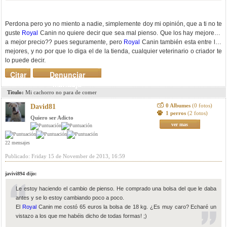
Perdona pero yo no miento a nadie, simplemente doy mi opinión, que a ti no te
guste
Royal
Canin no quiere decir que sea mal pienso. Que los hay mejores y
a mejor precio?? pues seguramente, pero
Royal
Canin también esta entre los
mejores, y no por que lo diga el de la tienda, cualquier veterinario o criador te
lo puede decir.
Citar
Denunciar
mensaje
Titulo:
Mi cachorro no para de comer
0 Albumes
(0 fotos)
David81
1 perros
(2 fotos)
Quiero ser Adicto
ver mas
22 mensajes
Publicado: Friday 15 de November de 2013, 16:59
javivi894 dijo:
Le estoy haciendo el cambio de pienso. He comprado una bolsa del que le daba
antes y se lo estoy cambiando poco a poco.
El
Royal
Canin me costó 65 euros la bolsa de 18 kg. ¿Es muy caro? Echaré un
vistazo a los que me habéis dicho de todas formas! ;)