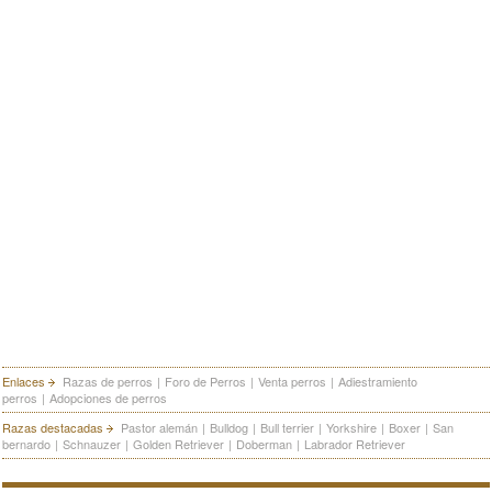
Enlaces
Razas de perros
|
Foro de Perros
|
Venta perros
|
Adiestramiento
perros
|
Adopciones de perros
Razas destacadas
Pastor alemán
|
Bulldog
|
Bull terrier
|
Yorkshire
|
Boxer
|
San
bernardo
|
Schnauzer
|
Golden Retriever
|
Doberman
|
Labrador Retriever