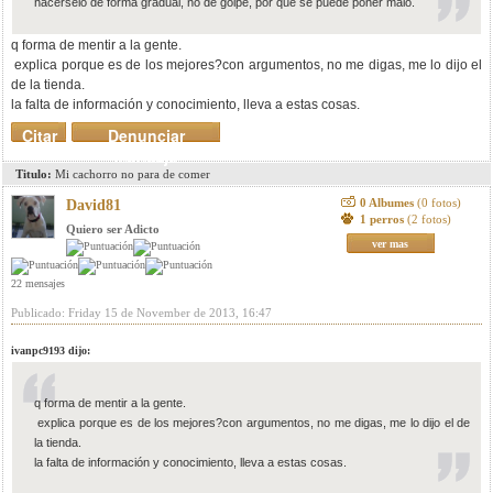
hacérselo de forma gradual, no de golpe, por que se puede poner malo.
q forma de mentir a la gente.
explica porque es de los mejores?con argumentos, no me digas, me lo dijo el
de la tienda.
la falta de información y conocimiento, lleva a estas cosas.
Citar
Denunciar
mensaje
Titulo:
Mi cachorro no para de comer
0 Albumes
(0 fotos)
David81
1 perros
(2 fotos)
Quiero ser Adicto
ver mas
22 mensajes
Publicado: Friday 15 de November de 2013, 16:47
ivanpc9193 dijo:
q forma de mentir a la gente.
explica porque es de los mejores?con argumentos, no me digas, me lo dijo el de
la tienda.
la falta de información y conocimiento, lleva a estas cosas.