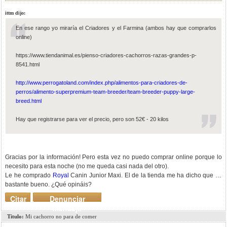
ittm dijo:
En ese rango yo miraría el Criadores y el Farmina (ambos hay que comprarlos
online)
https://www.tiendanimal.es/pienso-criadores-cachorros-razas-grandes-p-
8541.html
http://www.perrogatoland.com/index.php/alimentos-para-criadores-de-
perros/alimento-superpremium-team-breeder/team-breeder-puppy-large-
breed.html
Hay que registrarse para ver el precio, pero son 52€ - 20 kilos
Gracias por la información! Pero esta vez no puedo comprar online porque lo
necesito para esta noche (no me queda casi nada del otro).
Le he comprado
Royal
Canin Junior Maxi. El de la tienda me ha dicho que es
bastante bueno. ¿Qué opináis?
Citar
Denunciar
mensaje
Titulo:
Mi cachorro no para de comer