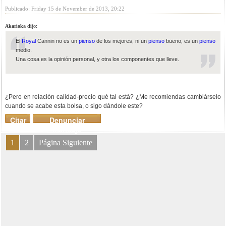
Publicado: Friday 15 de November de 2013, 20:22
Akarioka dijo:
El
Royal
Cannin no es un
pienso
de los mejores, ni un
pienso
bueno, es un
pienso
medio.
Una cosa es la opinión personal, y otra los componentes que lleve.
¿Pero en relación calidad-precio qué tal está? ¿Me recomiendas cambiárselo
cuando se acabe esta bolsa, o sigo dándole este?
Citar
Denunciar
mensaje
1
2
Página Siguiente