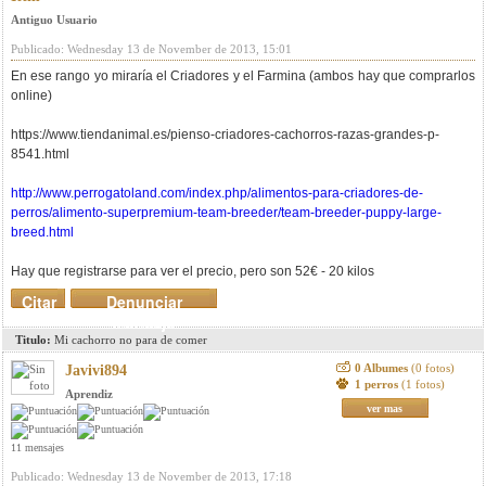
Antiguo Usuario
Publicado: Wednesday 13 de November de 2013, 15:01
En ese rango yo miraría el Criadores y el Farmina (ambos hay que comprarlos
online)
https://www.tiendanimal.es/pienso-criadores-cachorros-razas-grandes-p-
8541.html
http://www.perrogatoland.com/index.php/alimentos-para-criadores-de-
perros/alimento-superpremium-team-breeder/team-breeder-puppy-large-
breed.html
Hay que registrarse para ver el precio, pero son 52€ - 20 kilos
Citar
Denunciar
mensaje
Titulo:
Mi cachorro no para de comer
0 Albumes
(0 fotos)
Javivi894
1 perros
(1 fotos)
Aprendiz
ver mas
11 mensajes
Publicado: Wednesday 13 de November de 2013, 17:18