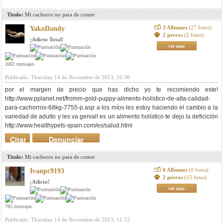
mensaje
Titulo:
Mi cachorro no para de comer
3 Albumes
(27 fotos)
YakoDandy
2 perros
(2 fotos)
¡Adicto Total!
ver mas
2082 mensajes
Publicado: Thursday 14 de November de 2013, 10:36
por el margen de precio que has dicho yo te recomiendo este!
http://www.pplanet.net/fromm-gold-puppy-alimento-holistico-de-alta-calidad-
para-cachorros-68kg-7755-p.asp a los míos les estoy haciendo el cambio a la
variedad de adulto y les va genial! es un alimento holístico te dejo la deficición
http://www.healthypets-spain.com/es/salud.html
Citar
Denunciar
mensaje
Titulo:
Mi cachorro no para de comer
0 Albumes
(0 fotos)
Ivanpc9193
2 perros
(15 fotos)
¡Adicto!
ver mas
785 mensajes
Publicado: Thursday 14 de November de 2013, 11:12