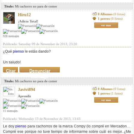
mensaje
Titulo:
Mi cachorro no para de comer
0 Albumes
(0 fotos)
Hiru12
1 perros
(0 fotos)
¡Adicto Total!
ver mas
928 mensajes
Publicado: Saturday 09 de November de 2013, 23:20
¿Qué
pienso
le estás dando?
Un saludo!
Citar
Denunciar
mensaje
Titulo:
Mi cachorro no para de comer
0 Albumes
(0 fotos)
Javivi894
1 perros
(1 fotos)
Aprendiz
ver mas
11 mensajes
Publicado: Wednesday 13 de November de 2013, 13:43
Le doy
pienso
para cachorros de la marca Compy (lo compré en Mercadona).
Compré ese porque no tuve tiempo de informarme sobre cuál es mejor. ¿Me