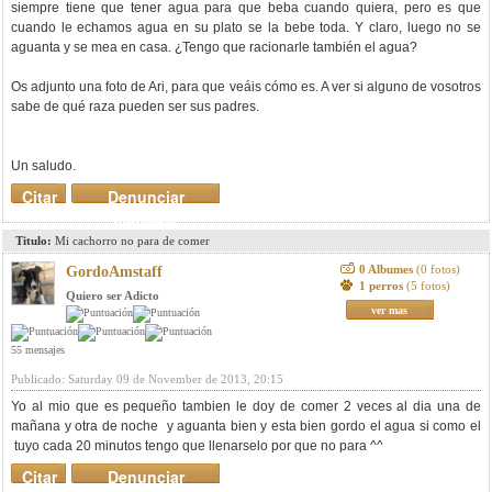
siempre tiene que tener agua para que beba cuando quiera, pero es que
cuando le echamos agua en su plato se la bebe toda. Y claro, luego no se
aguanta y se mea en casa. ¿Tengo que racionarle también el agua?
Os adjunto una foto de Ari, para que veáis cómo es. A ver si alguno de vosotros
sabe de qué raza pueden ser sus padres.
Un saludo.
Citar
Denunciar
mensaje
Titulo:
Mi cachorro no para de comer
0 Albumes
(0 fotos)
GordoAmstaff
1 perros
(5 fotos)
Quiero ser Adicto
ver mas
55 mensajes
Publicado: Saturday 09 de November de 2013, 20:15
Yo al mio que es pequeño tambien le doy de comer 2 veces al dia una de
mañana y otra de noche y aguanta bien y esta bien gordo el agua si como el
tuyo cada 20 minutos tengo que llenarselo por que no para ^^
Citar
Denunciar