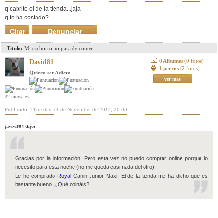
q cabrito el de la tienda...jaja
q te ha costado?
Citar
Denunciar
mensaje
Titulo:
Mi cachorro no para de comer
0 Albumes
(0 fotos)
David81
1 perros
(2 fotos)
Quiero ser Adicto
ver mas
22 mensajes
Publicado: Thursday 14 de November de 2013, 20:03
javivi894 dijo:
Gracias por la información! Pero esta vez no puedo comprar online porque lo
necesito para esta noche (no me queda casi nada del otro).
Le he comprado
Royal
Canin Junior Maxi. El de la tienda me ha dicho que es
bastante bueno. ¿Qué opináis?