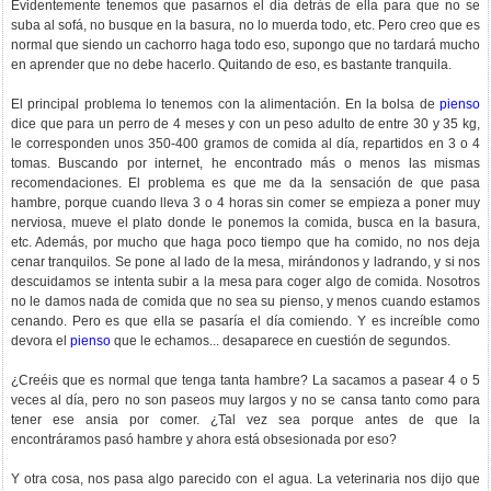
Evidentemente tenemos que pasarnos el día detrás de ella para que no se
suba al sofá, no busque en la basura, no lo muerda todo, etc. Pero creo que es
normal que siendo un cachorro haga todo eso, supongo que no tardará mucho
en aprender que no debe hacerlo. Quitando de eso, es bastante tranquila.
El principal problema lo tenemos con la alimentación. En la bolsa de
pienso
dice que para un perro de 4 meses y con un peso adulto de entre 30 y 35 kg,
le corresponden unos 350-400 gramos de comida al día, repartidos en 3 o 4
tomas. Buscando por internet, he encontrado más o menos las mismas
recomendaciones. El problema es que me da la sensación de que pasa
hambre, porque cuando lleva 3 o 4 horas sin comer se empieza a poner muy
nerviosa, mueve el plato donde le ponemos la comida, busca en la basura,
etc. Además, por mucho que haga poco tiempo que ha comido, no nos deja
cenar tranquilos. Se pone al lado de la mesa, mirándonos y ladrando, y si nos
descuidamos se intenta subir a la mesa para coger algo de comida. Nosotros
no le damos nada de comida que no sea su pienso, y menos cuando estamos
cenando. Pero es que ella se pasaría el día comiendo. Y es increíble como
devora el
pienso
que le echamos... desaparece en cuestión de segundos.
¿Creéis que es normal que tenga tanta hambre? La sacamos a pasear 4 o 5
veces al día, pero no son paseos muy largos y no se cansa tanto como para
tener ese ansia por comer. ¿Tal vez sea porque antes de que la
encontráramos pasó hambre y ahora está obsesionada por eso?
Y otra cosa, nos pasa algo parecido con el agua. La veterinaria nos dijo que