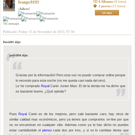
0 Albumes
(0 fotos)
Ivanpc9193
2 perros
(15 fotos)
¡Adicto!
ver mas
785 mensajes
Publicado: Friday 15 de November de 2013, 07:56
David81 dijo:
javivi894 dijo:
Gracias por la información! Pero esta vez no puedo comprar online porque
lo necesito para esta noche (no me queda casi nada del otro).
Le he comprado
Royal
Canin Junior Maxi. El de la tienda me ha dicho que
es bastante bueno. ¿Qué opináis?
Pues
Royal
Canin es de los mejores, pero sale bastante caro, hay otros de
similar calidad mas económicos, pero ya tienes que comprarlos on-line por que
no se encuentran en cualquier sitio. Ademas como ya te han dicho no puedes
estar cambiándole el
pienso
cada dos por tres, y si se lo cambias tienes que