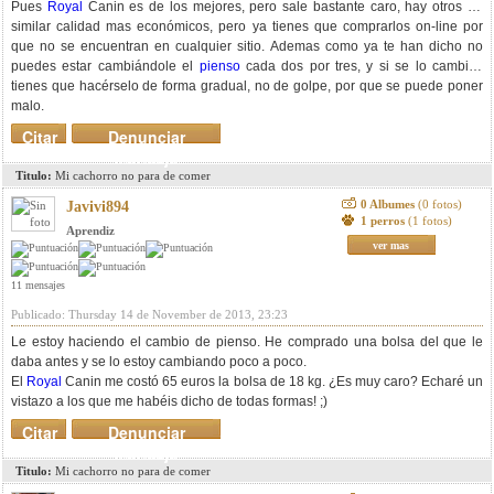
Pues
Royal
Canin es de los mejores, pero sale bastante caro, hay otros de
similar calidad mas económicos, pero ya tienes que comprarlos on-line por
que no se encuentran en cualquier sitio. Ademas como ya te han dicho no
puedes estar cambiándole el
pienso
cada dos por tres, y si se lo cambias
tienes que hacérselo de forma gradual, no de golpe, por que se puede poner
malo.
Citar
Denunciar
mensaje
Titulo:
Mi cachorro no para de comer
0 Albumes
(0 fotos)
Javivi894
1 perros
(1 fotos)
Aprendiz
ver mas
11 mensajes
Publicado: Thursday 14 de November de 2013, 23:23
Le estoy haciendo el cambio de pienso. He comprado una bolsa del que le
daba antes y se lo estoy cambiando poco a poco.
El
Royal
Canin me costó 65 euros la bolsa de 18 kg. ¿Es muy caro? Echaré un
vistazo a los que me habéis dicho de todas formas! ;)
Citar
Denunciar
mensaje
Titulo:
Mi cachorro no para de comer