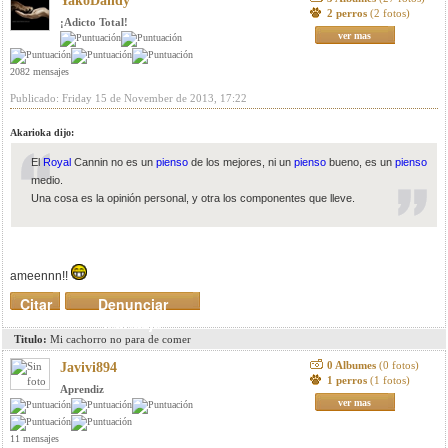
YakoDandy
2 perros
(2 fotos)
¡Adicto Total!
ver mas
2082 mensajes
Publicado: Friday 15 de November de 2013, 17:22
Akarioka dijo:
El
Royal
Cannin no es un
pienso
de los mejores, ni un
pienso
bueno, es un
pienso
medio.
Una cosa es la opinión personal, y otra los componentes que lleve.
ameennn!!
Citar
Denunciar
mensaje
Titulo:
Mi cachorro no para de comer
0 Albumes
(0 fotos)
Javivi894
1 perros
(1 fotos)
Aprendiz
ver mas
11 mensajes