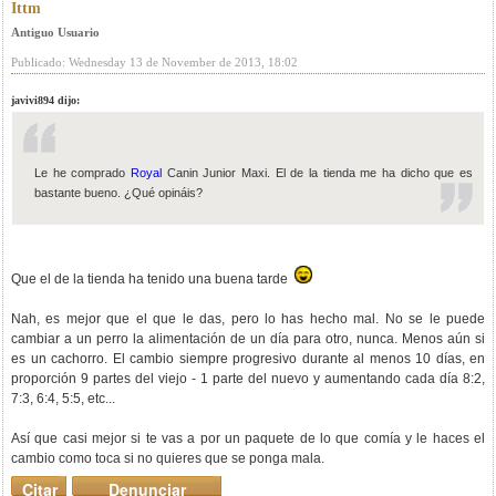
Ittm
Antiguo Usuario
Publicado: Wednesday 13 de November de 2013, 18:02
javivi894 dijo:
Le he comprado
Royal
Canin Junior Maxi. El de la tienda me ha dicho que es
bastante bueno. ¿Qué opináis?
Que el de la tienda ha tenido una buena tarde
Nah, es mejor que el que le das, pero lo has hecho mal. No se le puede
cambiar a un perro la alimentación de un día para otro, nunca. Menos aún si
es un cachorro. El cambio siempre progresivo durante al menos 10 días, en
proporción 9 partes del viejo - 1 parte del nuevo y aumentando cada día 8:2,
7:3, 6:4, 5:5, etc...
Así que casi mejor si te vas a por un paquete de lo que comía y le haces el
cambio como toca si no quieres que se ponga mala.
Citar
Denunciar