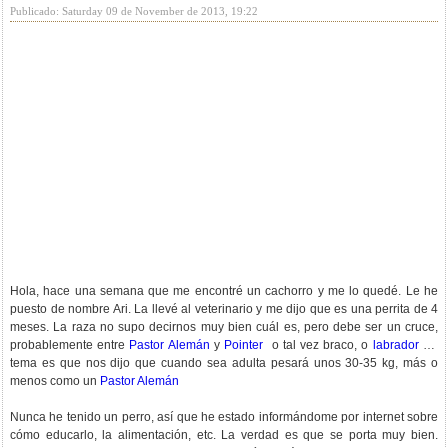
Publicado: Saturday 09 de November de 2013, 19:22
Hola, hace una semana que me encontré un cachorro y me lo quedé. Le he
puesto de nombre Ari. La llevé al veterinario y me dijo que es una perrita de 4
meses. La raza no supo decirnos muy bien cuál es, pero debe ser un cruce,
probablemente entre
Pastor Alemán
y
Pointer
o tal vez braco, o
labrador
El
tema es que nos dijo que cuando sea adulta pesará unos 30-35 kg, más o
menos como un
Pastor Alemán
Nunca he tenido un perro, así que he estado informándome por internet sobre
cómo educarlo, la alimentación, etc. La verdad es que se porta muy bien.