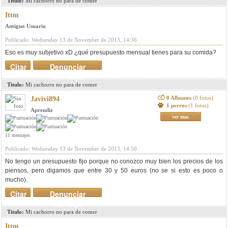
Titulo:
Mi cachorro no para de comer
Ittm
Antiguo Usuario
Publicado: Wednesday 13 de November de 2013, 14:36
Eso es muy subjetivo xD ¿qué presupuesto mensual tienes para su comida?
Citar
Denunciar
mensaje
Titulo:
Mi cachorro no para de comer
0 Albumes
(0 fotos)
Javivi894
1 perros
(1 fotos)
Aprendiz
ver mas
11 mensajes
Publicado: Wednesday 13 de November de 2013, 14:50
No tengo un presupuesto fijo porque no conozco muy bien los precios de los
piensos, pero digamos que entre 30 y 50 euros (no se si esto es poco o
mucho).
Citar
Denunciar
mensaje
Titulo:
Mi cachorro no para de comer
Ittm