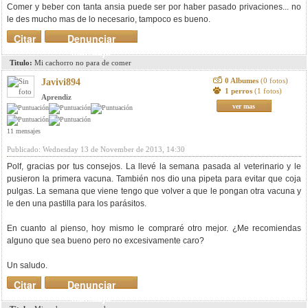
Comer y beber con tanta ansia puede ser por haber pasado privaciones... no
le des mucho mas de lo necesario, tampoco es bueno.
Citar
Denunciar
mensaje
Titulo:
Mi cachorro no para de comer
0 Albumes
(0 fotos)
Javivi894
1 perros
(1 fotos)
Aprendiz
ver mas
11 mensajes
Publicado: Wednesday 13 de November de 2013, 14:30
Polf, gracias por tus consejos. La llevé la semana pasada al veterinario y le
pusieron la primera vacuna. También nos dio una pipeta para evitar que coja
pulgas. La semana que viene tengo que volver a que le pongan otra vacuna y
le den una pastilla para los parásitos.
En cuanto al pienso, hoy mismo le compraré otro mejor. ¿Me recomiendas
alguno que sea bueno pero no excesivamente caro?
Un saludo.
Citar
Denunciar
mensaje