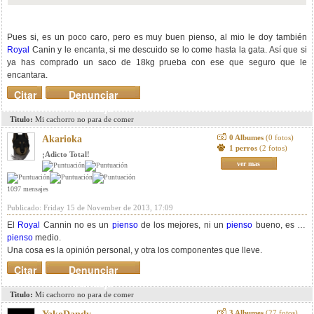
Pues si, es un poco caro, pero es muy buen pienso, al mio le doy también
Royal
Canin y le encanta, si me descuido se lo come hasta la gata. Así que si
ya has comprado un saco de 18kg prueba con ese que seguro que le
encantara.
Citar
Denunciar
mensaje
Titulo:
Mi cachorro no para de comer
0 Albumes
(0 fotos)
Akarioka
1 perros
(2 fotos)
¡Adicto Total!
ver mas
1097 mensajes
Publicado: Friday 15 de November de 2013, 17:09
El
Royal
Cannin no es un
pienso
de los mejores, ni un
pienso
bueno, es un
pienso
medio.
Una cosa es la opinión personal, y otra los componentes que lleve.
Citar
Denunciar
mensaje
Titulo:
Mi cachorro no para de comer
3 Albumes
(27 fotos)