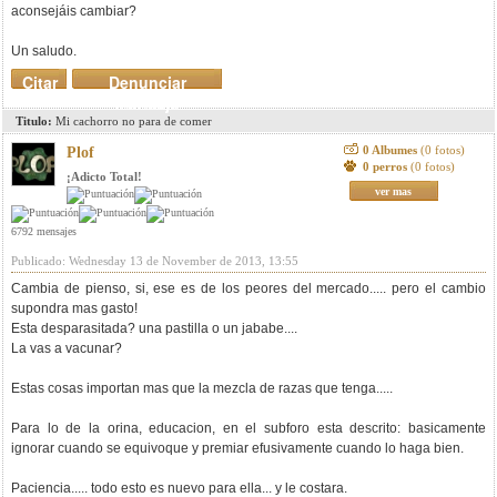
aconsejáis cambiar?
Un saludo.
Citar
Denunciar
mensaje
Titulo:
Mi cachorro no para de comer
0 Albumes
(0 fotos)
Plof
0 perros
(0 fotos)
¡Adicto Total!
ver mas
6792 mensajes
Publicado: Wednesday 13 de November de 2013, 13:55
Cambia de pienso, si, ese es de los peores del mercado..... pero el cambio
supondra mas gasto!
Esta desparasitada? una pastilla o un jababe....
La vas a vacunar?
Estas cosas importan mas que la mezcla de razas que tenga.....
Para lo de la orina, educacion, en el subforo esta descrito: basicamente
ignorar cuando se equivoque y premiar efusivamente cuando lo haga bien.
Paciencia..... todo esto es nuevo para ella... y le costara.