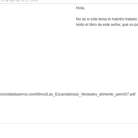
 31 de July de 2015, 10:41
Hola,
No se si este tema lo habréis tratado
leído el libro de este señor, qué os 
ricionistadeperros.com/libros/Las_Escandalosas_Verdades_alimento_perro57.pdf