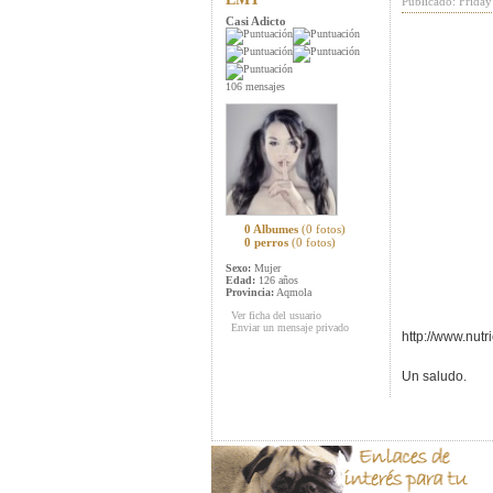
Publicado: Friday
Casi Adicto
106 mensajes
0 Albumes
(0 fotos)
0 perros
(0 fotos)
Sexo:
Mujer
Edad:
126 años
Provincia:
Aqmola
Ver ficha del usuario
Enviar un mensaje privado
http://www.nut
Un saludo.