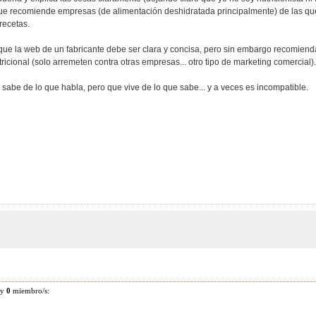
e recomiende empresas (de alimentación deshidratada principalmente) de las que
 recetas.
que la web de un fabricante debe ser clara y concisa, pero sin embargo recomien
ricional (solo arremeten contra otras empresas... otro tipo de marketing comercial).
sabe de lo que habla, pero que vive de lo que sabe... y a veces es incompatible.
 y
0
miembro/s: