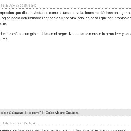
 31 de July de 2015, 11:42
impresión que dice obviedades como si fueran revelaciones mesiánicas en algunas
lógica hacia determinados conceptos y por otro lado leo cosas que son propias d
oche.
 valoración es un gris...ni blanco ni negro. No obstante merece la pena leer y con
utas.
sobre el alimento de tu perro" de Carlos Alberto Gutiérrez.
 31 de July de 2015, 16:48
 buena y explica las cosas claramente (dejando claro que yo no soy nutricionista ni