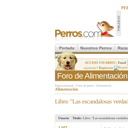
PE
Portada
Nuestros Perros
Raza
ACCESO USUARIOS |
Email
registrado?
Regístrate
Foro de Alimentación
Página principal
/
Foros de perros
/
Alimentación
Alimentación
Libro: "Las escandalosas verdade
Usuario
Titulo:
Libro: "Las escandalosas verdades 
LMT