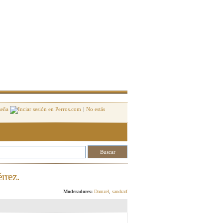
seña
|
No estás
rrez.
Responder
Moderadores:
Damzel
,
sandrarf