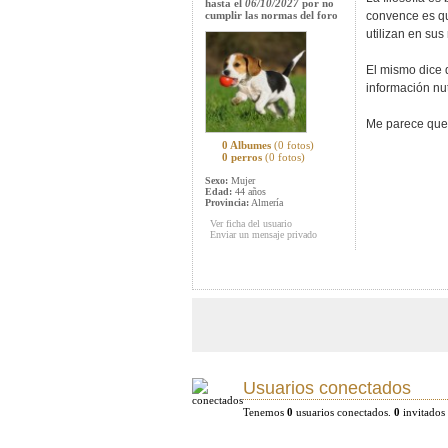
hasta el
06/10/2027
por no
cumplir las normas del foro
convence es qu
utilizan en sus
El mismo dice 
información nut
Me parece que 
0 Albumes
(0 fotos)
0 perros
(0 fotos)
Sexo:
Mujer
Edad:
44 años
Provincia:
Almería
Ver ficha del usuario
Enviar un mensaje privado
Usuarios conectados
Tenemos
0
usuarios conectados.
0
invitados