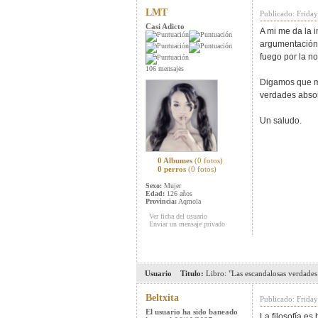
LMT
Publicado: Friday
Casi Adicto
A mi me da la 
argumentación 
fuego por la n
106 mensajes
Digamos que mi
verdades absol
Un saludo.
0 Albumes
(0 fotos)
0 perros
(0 fotos)
Sexo:
Mujer
Edad:
126 años
Provincia:
Aqmola
Ver ficha del usuario
Enviar un mensaje privado
Usuario
Titulo:
Libro: "Las escandalosas verdades 
Beltxita
Publicado: Friday
El usuario ha sido baneado
La filosofía es