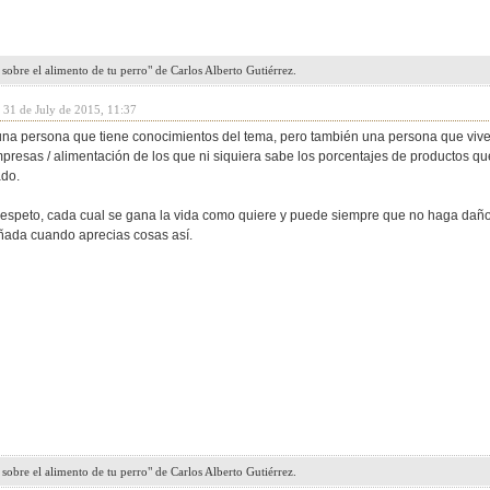
sobre el alimento de tu perro" de Carlos Alberto Gutiérrez.
 31 de July de 2015, 11:37
s una persona que tiene conocimientos del tema, pero también una persona que viv
resas / alimentación de los que ni siquiera sabe los porcentajes de productos que
iado.
 respeto, cada cual se gana la vida como quiere y puede siempre que no haga daño 
ñada cuando aprecias cosas así.
sobre el alimento de tu perro" de Carlos Alberto Gutiérrez.