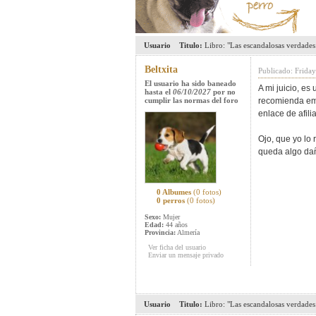
Usuario
Titulo:
Libro: "Las escandalosas verdades 
Beltxita
Publicado: Friday
El usuario ha sido baneado
A mi juicio, e
hasta el
06/10/2027
por no
cumplir las normas del foro
recomienda emp
enlace de afil
Ojo, que yo lo
queda algo da
0 Albumes
(0 fotos)
0 perros
(0 fotos)
Sexo:
Mujer
Edad:
44 años
Provincia:
Almería
Ver ficha del usuario
Enviar un mensaje privado
Usuario
Titulo:
Libro: "Las escandalosas verdades 