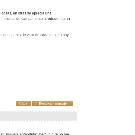
 cosas, en otras se aprecia una
e historias de campamento alrededor de un
ocer el punto de vista de cada uno, no hay
Citar
Denunciar mensaje
 tan siquiera entendida), pero lo que no me