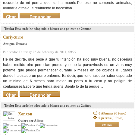
recuerdo de mi perrita que se ha muerto.Por eso no compréis animales,
ayudar a otros que realmente lo necesitan.
Citar
Denunciar
mensaje
Titulo:
Esta tarde he adoptado a blanca una pointer de 2añitos
Cariycurro
Antiguo Usuario
Publicado: Thursday 03 de February de 2011, 09:27
He de decirte, que pese a que tu intención ha sido muy buena, no deberías
haber metido otro perro tan pronto, ya que la parvovirosis es un virus muy
potente, que puede permanecer durante 6 meses en los objetos o lugares
donde ha estado un perro enfermo. Es decir, que tendrías que haber esperado
un mínimo de 6 meses para meter un perro a tu casa y no peligre de
contagiarse.Espero que tenga suerte.Siento lo de tu peque....
Citar
Denunciar
mensaje
Titulo:
Esta tarde he adoptado a blanca una pointer de 2añitos
0 Albumes
(0 fotos)
Xonxon
0 perros
(0 fotos)
Quiero ser Adicto
ver mas