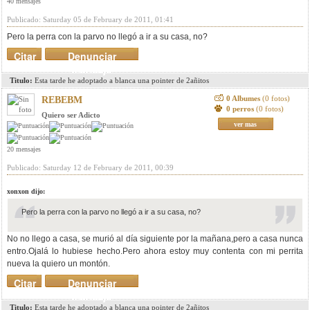
40 mensajes
Publicado: Saturday 05 de February de 2011, 01:41
Pero la perra con la parvo no llegó a ir a su casa, no?
Citar
Denunciar
mensaje
Titulo:
Esta tarde he adoptado a blanca una pointer de 2añitos
0 Albumes
(0 fotos)
REBEBM
0 perros
(0 fotos)
Quiero ser Adicto
ver mas
20 mensajes
Publicado: Saturday 12 de February de 2011, 00:39
xonxon dijo:
Pero la perra con la parvo no llegó a ir a su casa, no?
No no llego a casa, se murió al día siguiente por la mañana,pero a casa nunca
entro.Ojalá lo hubiese hecho.Pero ahora estoy muy contenta con mi perrita
nueva la quiero un montón.
Citar
Denunciar
mensaje
Titulo:
Esta tarde he adoptado a blanca una pointer de 2añitos