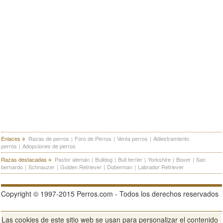
Enlaces
Razas de perros
|
Foro de Perros
|
Venta perros
|
Adiestramiento
perros
|
Adopciones de perros
Razas destacadas
Pastor alemán
|
Bulldog
|
Bull terrier
|
Yorkshire
|
Boxer
|
San
bernardo
|
Schnauzer
|
Golden Retriever
|
Doberman
|
Labrador Retriever
Copyright © 1997-2015 Perros.com - Todos los derechos reservados
Las cookies de este sitio web se usan para personalizar el contenido
Publicidad en Perros.com
|
Contacte
|
Aviso Legal
|
Política de