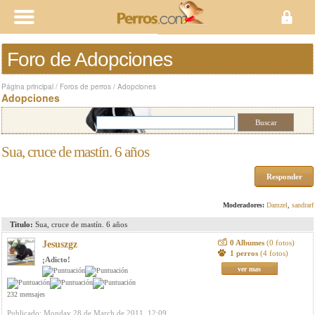
Foro de Adopciones
Página principal
/
Foros de perros
/
Adopciones
Adopciones
Sua, cruce de mastín. 6 años
Responder
Moderadores:
Damzel
,
sandrarf
Titulo:
Sua, cruce de mastín. 6 años
0 Albumes
(0 fotos)
Jesuszgz
1 perros
(4 fotos)
¡Adicto!
ver mas
232 mensajes
Publicado: Monday 28 de March de 2011, 12:09