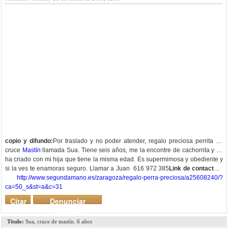
copio y difundo:
Por traslado y no poder atender, regalo preciosa perrita de
cruce
Mastín
llamada Sua. Tiene seis años, me la encontre de cachorrita y se
ha criado con mi hija que tiene la misma edad. Es supermimosa y obediente y
si la ves te enamoras seguro.
Llamar a Juan 616 972 385
Link de contacto:
http://www.segundamano.es/zaragoza/regalo-perra-preciosa/a25608240/?
ca=50_s&st=a&c=31
Citar
Denunciar
mensaje
Titulo:
Sua, cruce de mastín. 6 años