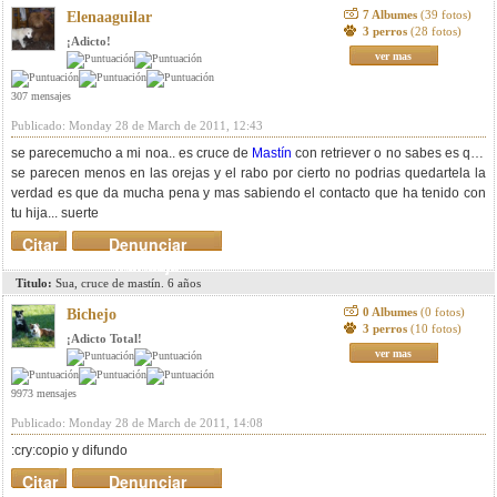
7 Albumes
(39 fotos)
Elenaaguilar
3 perros
(28 fotos)
¡Adicto!
ver mas
307 mensajes
Publicado: Monday 28 de March de 2011, 12:43
se parecemucho a mi noa.. es cruce de
Mastín
con retriever o no sabes es que
se parecen menos en las orejas y el rabo por cierto no podrias quedartela la
verdad es que da mucha pena y mas sabiendo el contacto que ha tenido con
tu hija... suerte
Citar
Denunciar
mensaje
Titulo:
Sua, cruce de mastín. 6 años
0 Albumes
(0 fotos)
Bichejo
3 perros
(10 fotos)
¡Adicto Total!
ver mas
9973 mensajes
Publicado: Monday 28 de March de 2011, 14:08
:cry:copio y difundo
Citar
Denunciar