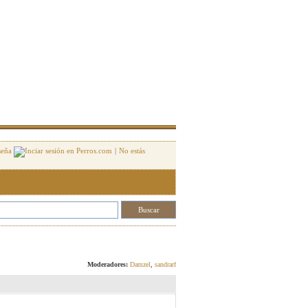
seña
|
No estás
Responder
Moderadores:
Damzel
,
sandrarf