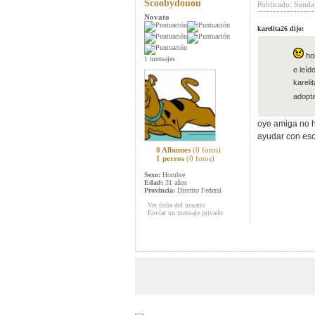
Scoobydouou
Publicado: Sunda
Novato
karelita26 dijo:
ho
1 mensajes
e leíd
karel
adopt
oye amiga no h
ayudar con eso
0 Albumes
(0 fotos)
1 perros
(0 fotos)
Sexo:
Hombre
Edad:
31 años
Provincia:
Distrito Federal
Ver ficha del usuario
Enviar un mensaje privado