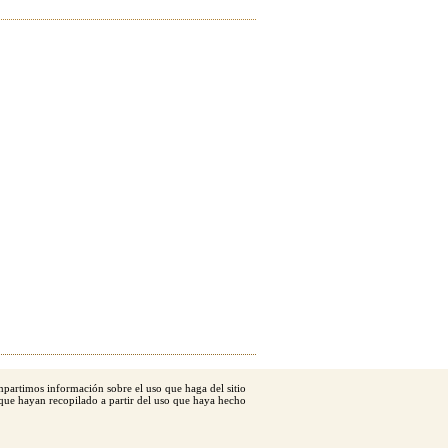
ompartimos información sobre el uso que haga del sitio
or Retriever
que hayan recopilado a partir del uso que haya hecho
iso Legal
|
Política de privacidad
|
Condiciones de uso