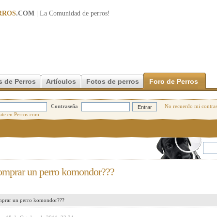
RROS
.COM
| La Comunidad de
perros
!
s de Perros
Artículos
Fotos de perros
Foro de Perros
Contraseña
No recuerdo mi contra
omprar un perro komondor???
mprar un perro komondor???