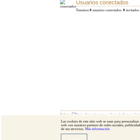
Usuarios conectados
Tenemos
0
usuarios conectados.
0
invitados
Enlaces
Razas de perros
|
Foro de Perros
|
Ven
Las cookies de este sitio web se usan para personalizar
Razas destacadas
Pastor alemán
|
Bulldog
|
Bul
web con nuestros partners de redes sociales, publicid
de sus servicios.
Más información.
Copyright © 1997-2015 Perros.com - Todos los derech