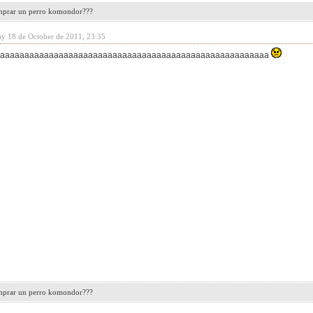
mprar un perro komondor???
ay 18 de October de 2011, 23:35
aaaaaaaaaaaaaaaaaaaaaaaaaaaaaaaaaaaaaaaaaaaaaaaaaaaaaaaa
mprar un perro komondor???