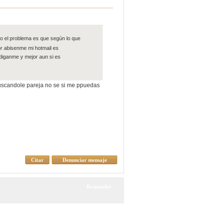
 el problema es que según lo que
or abisenme mi hotmail es
diganme y mejor aun si es
buscandole pareja no se si me ppuedas
Citar
Denunciar mensaje
Responder