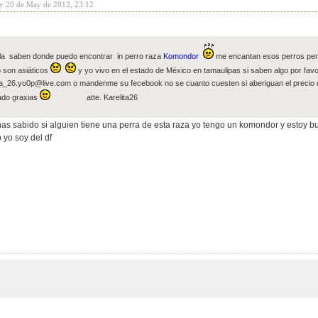
y 20 de May de 2012, 23:12
la saben donde puedo encontrar in perro raza
Komondor
me encantan esos perros pero
o son asiáticos
y yo vivo en el estado de México en tamaulipas si saben algo por fav
ita_26.yo0p@live.com
o mandenme su fecebook no se cuanto cuesten si aberiguan el precio 
ado graxias
atte. Karelita26
as sabido si alguien tiene una perra de esta raza yo tengo un komondor y estoy 
 yo soy del df