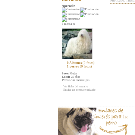
Publicado: Tuesd
Aprendiz
5 mensajes
0 Albumes
(0 fotos)
1 perros
(0 fotos)
Sexo:
Mujer
Edad:
25 años
Provincia:
Tamaulipas
Ver ficha del usuario
Enviar un mensaje privado