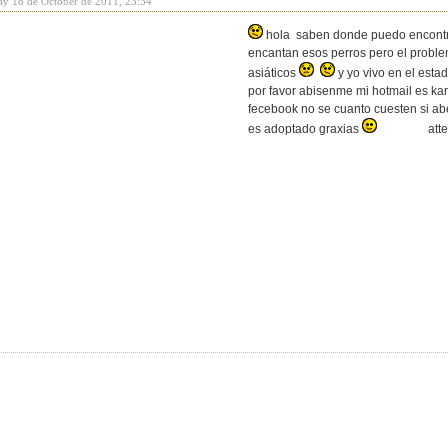
ay 18 de October de 2011, 23:34
hola saben donde puedo encontr
encantan esos perros pero el proble
asiáticos
y yo vivo en el esta
por favor abisenme mi hotmail es
ka
fecebook no se cuanto cuesten si ab
es adoptado graxias
atte. Ka