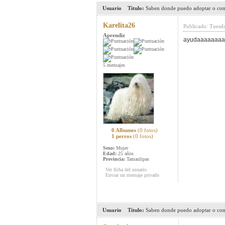
Usuario
Titulo:
Saben donde puedo adoptar o co
Karelita26
Publicado: Tuesd
Aprendiz
ayudaaaaaaa
5 mensajes
0 Albumes
(0 fotos)
1 perros
(0 fotos)
Sexo:
Mujer
Edad:
25 años
Provincia:
Tamaulipas
Ver ficha del usuario
Enviar un mensaje privado
Usuario
Titulo:
Saben donde puedo adoptar o co