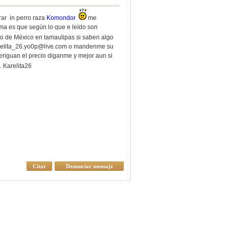
ar in perro raza
Komondor
me
ma es que según lo que e leído son
do de México en tamaulipas si saben algo
relita_26.yo0p@live.com
o mandenme su
eriguan el precio diganme y mejor aun si
relita26
Citar
Denunciar mensaje