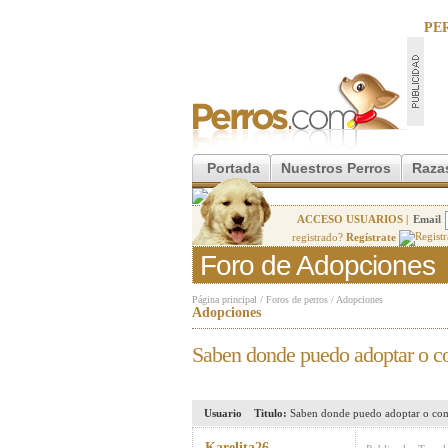
PE
Portada
Nuestros Perros
Raza
ACCESO USUARIOS |
Email
registrado?
Regístrate
Foro de Adopciones
Página principal
/
Foros de perros
/
Adopciones
Adopciones
Saben donde puedo adoptar o c
Usuario
Titulo:
Saben donde puedo adoptar o co
Karelita26