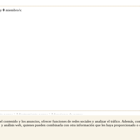
 y
0
miembro/s:
ta perros
|
Adiestramiento perros
|
Adopciones de perros
 el contenido y los anuncios, ofrecer funciones de redes sociales y analizar el tráfico. Además, c
l terrier
|
Yorkshire
|
Boxer
|
San bernardo
|
Schnauzer
|
Golden Retriever
|
Doberman
|
Labrad
ad y análisis web, quienes pueden combinarla con otra información que les haya proporcionado o 
os reservados
Publicidad en Perros.com
|
Contacte
|
Av