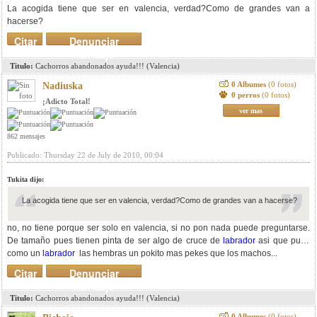
La acogida tiene que ser en valencia, verdad?Como de grandes van a
hacerse?
Citar
Denunciar
mensaje
Titulo:
Cachorros abandonados ayuda!!! (Valencia)
0 Albumes
(0 fotos)
Nadiuska
0 perros
(0 fotos)
¡Adicto Total!
ver mas
862 mensajes
Publicado: Thursday 22 de July de 2010, 00:04
Tukita dijo:
La acogida tiene que ser en valencia, verdad?Como de grandes van a hacerse?
no, no tiene porque ser solo en valencia, si no pon nada puede preguntarse.
De tamaño pues tienen pinta de ser algo de cruce de
labrador
asi que pues
como un
labrador
las hembras un pokito mas pekes que los machos...
Citar
Denunciar
mensaje
Titulo:
Cachorros abandonados ayuda!!! (Valencia)
0 Albumes
(0 fotos)