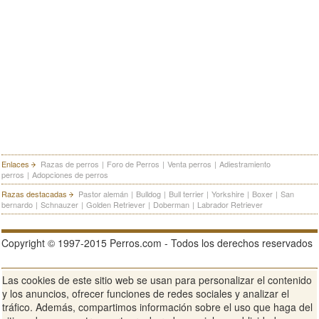
Enlaces
Razas de perros
|
Foro de Perros
|
Venta perros
|
Adiestramiento
perros
|
Adopciones de perros
Razas destacadas
Pastor alemán
|
Bulldog
|
Bull terrier
|
Yorkshire
|
Boxer
|
San
bernardo
|
Schnauzer
|
Golden Retriever
|
Doberman
|
Labrador Retriever
Copyright © 1997-2015 Perros.com - Todos los derechos reservados
Las cookies de este sitio web se usan para personalizar el contenido
Publicidad en Perros.com
|
Contacte
|
Aviso Legal
|
Política de
y los anuncios, ofrecer funciones de redes sociales y analizar el
privacidad
|
Condiciones de uso
tráfico. Además, compartimos información sobre el uso que haga del