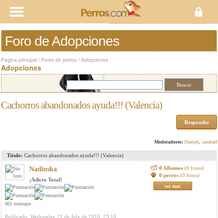
Foro de Adopciones
Página principal
/
Foros de perros
/
Adopciones
Adopciones
Cachorros abandonados ayuda!!! (Valencia)
Responder
Moderadores:
Damzel
,
sandrarf
Titulo:
Cachorros abandonados ayuda!!! (Valencia)
0 Albumes
(0 fotos)
Nadiuska
0 perros
(0 fotos)
¡Adicto Total!
ver mas
862 mensajes
Publicado: Wednesday 21 de July de 2010, 23:10