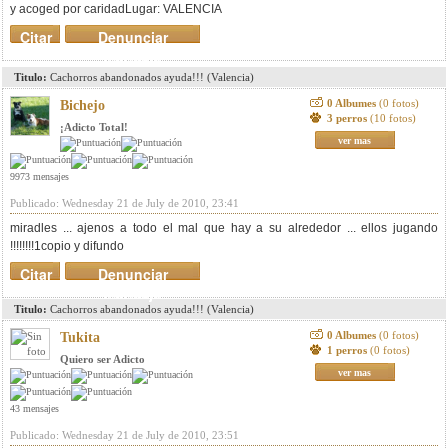
y acoged por caridadLugar: VALENCIA
Citar
Denunciar
mensaje
Titulo:
Cachorros abandonados ayuda!!! (Valencia)
0 Albumes
(0 fotos)
Bichejo
3 perros
(10 fotos)
¡Adicto Total!
ver mas
9973 mensajes
Publicado: Wednesday 21 de July de 2010, 23:41
miradles ... ajenos a todo el mal que hay a su alrededor ... ellos jugando
!!!!!!!!1copio y difundo
Citar
Denunciar
mensaje
Titulo:
Cachorros abandonados ayuda!!! (Valencia)
0 Albumes
(0 fotos)
Tukita
1 perros
(0 fotos)
Quiero ser Adicto
ver mas
43 mensajes
Publicado: Wednesday 21 de July de 2010, 23:51