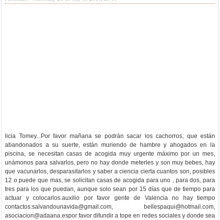
licia Tomey...Por favor mañana se podrán sacar los cachorros, que están
abandonados a su suerte, están muriendo de hambre y ahogados en la
piscina, se necesitan casas de acogida muy urgente máximo por un mes,
unámonos para salvarlos, pero no hay donde meterles y son muy bebes, hay
que vacunarlos, desparasitarlos y saber a ciencia cierta cuantos son, posibles
12 o puede que mas, se solicitan casas de acogida para uno , para dos, para
tres para los que puedan, aunque solo sean por 15 días que de tiempo para
actuar y colocarlos.auxilio por favor gente de Valencia no hay tiempo
contactos:
salvandounavida@gmail.com
,
bellespaqui@hotmail.com
,
asociacion@adaana.espor
favor difundir a tope en redes sociales y donde sea