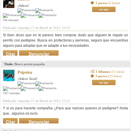
2 perros
(5 fotos)
¡Adicto!
ver mas
566 mensajes
Publicado: Saturday 17 de March de 2012, 13:13
Si bien dices que no te parece bien comprar, dudo que alguien te regale un
perrito con pedigree. Busca en protectoras y perreras, seguro que encuentras
alguno para adoptar que se adapte a tus necesidades.
Citar
Denunciar
mensaje
Titulo:
Busco perrita pequeña
1 Albumes
(11 fotos)
Psipsina
3 perros
(15 fotos)
¡Adicto Total!
ver mas
1927 mensajes
Publicado: Saturday 17 de March de 2012, 13:15
Y si es para hacerte compañia ¿Para que narices quieres el pedigree? Anda
que.. algunos os lucís.
Citar
Denunciar
mensaje