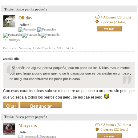
mensaje
Titulo:
Busco perrita pequeña
4 Albumes
(20 fotos)
Ollidav
2 perros
(2 fotos)
¡Adicto!
ver mas
431 mensajes
Publicado: Saturday 17 de March de 2012, 14:14
araceli6 dijo:
. Si sabéis de alguna perrita pequeña, que no pase de los 6 kilos mas o menos,
con pelo largo a corto pero que no se le caiga por que es para estar en un piso y
no me gusta encontrarme los pelos por la casa.
Con esas características solo se me ocurre un peluche o un perro sin pelo, por
que yo sepa a todos los perros
con pelo
, se les cae el pelo
Citar
Denunciar
mensaje
Titulo:
Busco perrita pequeña
3 Albumes
(52 fotos)
Marycriss
5 perros
(22 fotos)
¡Adicto!
ver mas