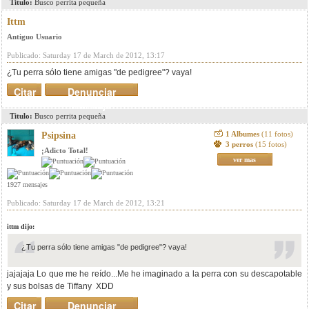
Titulo:
Busco perrita pequeña
Ittm
Antiguo Usuario
Publicado: Saturday 17 de March de 2012, 13:17
¿Tu perra sólo tiene amigas "de pedigree"? vaya!
Citar
Denunciar
mensaje
Titulo:
Busco perrita pequeña
1 Albumes
(11 fotos)
Psipsina
3 perros
(15 fotos)
¡Adicto Total!
ver mas
1927 mensajes
Publicado: Saturday 17 de March de 2012, 13:21
ittm dijo:
¿Tu perra sólo tiene amigas "de pedigree"? vaya!
jajajaja Lo que me he reído...Me he imaginado a la perra con su descapotable
y sus bolsas de Tiffany XDD
Citar
Denunciar