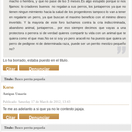
macho o hembra, y que no pase de lso 3 meses.Es algo estupido porque si nos
fijamos: lo criadores buenos no regalan a sus perros, los juntaperros ya que no
tienen ningun mirmiento hacia la salud de los progenitores tampoco lo van a tener
en regalarte un perro, ya que buscan el maximo beneficio con el minimo dinero
invertido. Y la mayoria de este foro luchamos contra la cria indiscriminada,
abandono animal, juntaperros... por eso siempre decimos que vayas a una
protectora o perrera si de verdad quieres compartir tu vida con un animal que te
quiera como el que mas.No se si soy yo pero araceli no ha puesto que quiera un
perro de pedigree ni de determinada raza, puede ser un perrito mestizo pequeño
no?
Lo ha borrado, estaba puesto en el titulo.
Citar
Denunciar
mensaje
Titulo:
Busco perrita pequeña
Korso
Antiguo Usuario
Publicado: Saturday 17 de March de 2012, 13:43
Te me as adelanto a si que ya no le contesto jajaja.
Citar
Denunciar
mensaje
Titulo:
Busco perrita pequeña