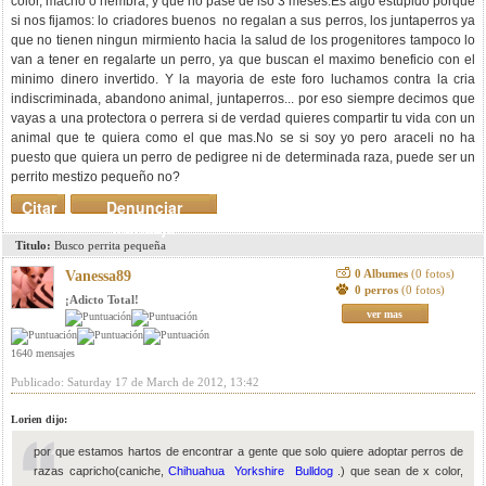
color, macho o hembra, y que no pase de lso 3 meses.Es algo estupido porque
si nos fijamos: lo criadores buenos no regalan a sus perros, los juntaperros ya
que no tienen ningun mirmiento hacia la salud de los progenitores tampoco lo
van a tener en regalarte un perro, ya que buscan el maximo beneficio con el
minimo dinero invertido. Y la mayoria de este foro luchamos contra la cria
indiscriminada, abandono animal, juntaperros... por eso siempre decimos que
vayas a una protectora o perrera si de verdad quieres compartir tu vida con un
animal que te quiera como el que mas.No se si soy yo pero araceli no ha
puesto que quiera un perro de pedigree ni de determinada raza, puede ser un
perrito mestizo pequeño no?
Citar
Denunciar
mensaje
Titulo:
Busco perrita pequeña
0 Albumes
(0 fotos)
Vanessa89
0 perros
(0 fotos)
¡Adicto Total!
ver mas
1640 mensajes
Publicado: Saturday 17 de March de 2012, 13:42
Lorien dijo:
por que estamos hartos de encontrar a gente que solo quiere adoptar perros de
razas capricho(caniche,
Chihuahua
Yorkshire
Bulldog
.) que sean de x color,