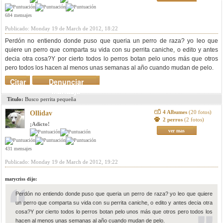
684 mensajes
Publicado: Monday 19 de March de 2012, 18:22
Perdón no entiendo donde puso que queria un perro de raza? yo leo que
quiere un perro que comparta su vida con su perrita caniche, o edito y antes
decia otra cosa?Y por cierto todos lo perros botan pelo unos más que otros
pero todos los hacen al menos unas semanas al año cuando mudan de pelo.
Citar
Denunciar
mensaje
Titulo:
Busco perrita pequeña
4 Albumes
(20 fotos)
Ollidav
2 perros
(2 fotos)
¡Adicto!
ver mas
431 mensajes
Publicado: Monday 19 de March de 2012, 19:22
marycriss dijo:
Perdón no entiendo donde puso que queria un perro de raza? yo leo que quiere
un perro que comparta su vida con su perrita caniche, o edito y antes decia otra
cosa?Y por cierto todos lo perros botan pelo unos más que otros pero todos los
hacen al menos unas semanas al año cuando mudan de pelo.