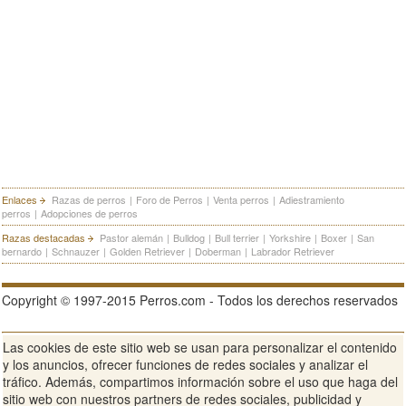
Enlaces
Razas de perros
|
Foro de Perros
|
Venta perros
|
Adiestramiento
perros
|
Adopciones de perros
Razas destacadas
Pastor alemán
|
Bulldog
|
Bull terrier
|
Yorkshire
|
Boxer
|
San
bernardo
|
Schnauzer
|
Golden Retriever
|
Doberman
|
Labrador Retriever
Copyright © 1997-2015 Perros.com - Todos los derechos reservados
Las cookies de este sitio web se usan para personalizar el contenido
Publicidad en Perros.com
|
Contacte
|
Aviso Legal
|
Política de
y los anuncios, ofrecer funciones de redes sociales y analizar el
privacidad
|
Condiciones de uso
tráfico. Además, compartimos información sobre el uso que haga del
sitio web con nuestros partners de redes sociales, publicidad y
Ver sitio web completo