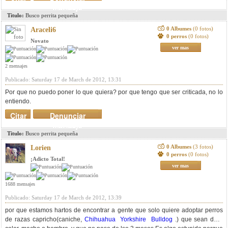
mensaje
Titulo:
Busco perrita pequeña
0 Albumes
(0 fotos)
Araceli6
0 perros
(0 fotos)
Novato
ver mas
2 mensajes
Publicado: Saturday 17 de March de 2012, 13:31
Por que no puedo poner lo que quiera? por que tengo que ser criticada, no lo
entiendo.
Citar
Denunciar
mensaje
Titulo:
Busco perrita pequeña
0 Albumes
(3 fotos)
Lorien
0 perros
(0 fotos)
¡Adicto Total!
ver mas
1688 mensajes
Publicado: Saturday 17 de March de 2012, 13:39
por que estamos hartos de encontrar a gente que solo quiere adoptar perros
de razas capricho(caniche,
Chihuahua
Yorkshire
Bulldog
.) que sean de x