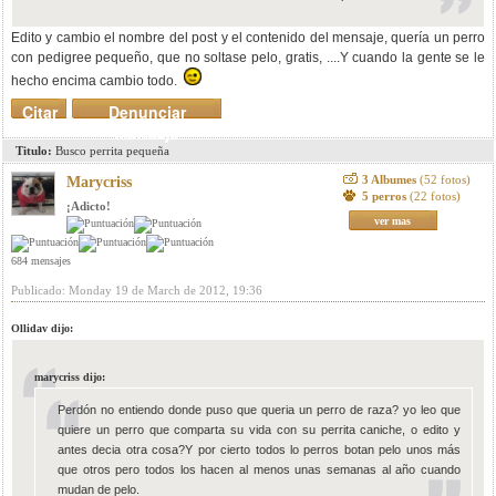
Edito y cambio el nombre del post y el contenido del mensaje, quería un perro
con pedigree pequeño, que no soltase pelo, gratis, ....Y cuando la gente se le
hecho encima cambio todo.
Citar
Denunciar
mensaje
Titulo:
Busco perrita pequeña
3 Albumes
(52 fotos)
Marycriss
5 perros
(22 fotos)
¡Adicto!
ver mas
684 mensajes
Publicado: Monday 19 de March de 2012, 19:36
Ollidav dijo:
marycriss dijo:
Perdón no entiendo donde puso que queria un perro de raza? yo leo que
quiere un perro que comparta su vida con su perrita caniche, o edito y
antes decia otra cosa?Y por cierto todos lo perros botan pelo unos más
que otros pero todos los hacen al menos unas semanas al año cuando
mudan de pelo.