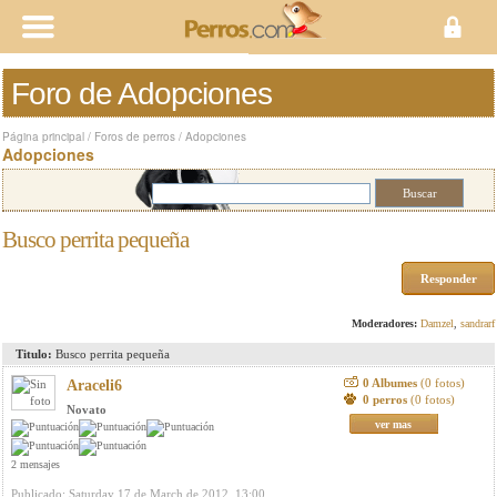
Foro de Adopciones
Página principal
/
Foros de perros
/
Adopciones
Adopciones
Busco perrita pequeña
Responder
Moderadores:
Damzel
,
sandrarf
Titulo:
Busco perrita pequeña
0 Albumes
(0 fotos)
Araceli6
0 perros
(0 fotos)
Novato
ver mas
2 mensajes
Publicado: Saturday 17 de March de 2012, 13:00