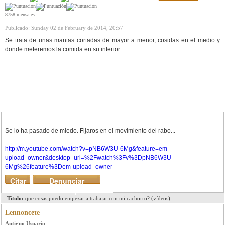
8758 mensajes
Publicado: Sunday 02 de February de 2014, 20:57
Se trata de unas mantas cortadas de mayor a menor, cosidas en el medio y
donde meteremos la comida en su interior...
Se lo ha pasado de miedo. Fijaros en el movimiento del rabo...
http://m.youtube.com/watch?v=pNB6W3U-6Mg&feature=em-
upload_owner&desktop_uri=%2Fwatch%3Fv%3DpNB6W3U-
6Mg%26feature%3Dem-upload_owner
Citar
Denunciar
mensaje
Titulo:
que cosas puedo empezar a trabajar con mi cachorro? (vídeos)
Lennoncete
Antiguo Usuario