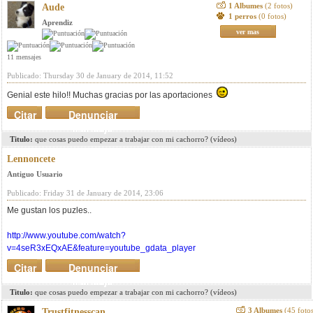
1 Albumes
(2 fotos)
Aude
1 perros
(0 fotos)
Aprendiz
ver mas
11 mensajes
Publicado: Thursday 30 de January de 2014, 11:52
Genial este hilo!! Muchas gracias por las aportaciones
Citar
Denunciar
mensaje
Titulo:
que cosas puedo empezar a trabajar con mi cachorro? (vídeos)
Lennoncete
Antiguo Usuario
Publicado: Friday 31 de January de 2014, 23:06
Me gustan los puzles..
http://www.youtube.com/watch?
v=4seR3xEQxAE&feature=youtube_gdata_player
Citar
Denunciar
mensaje
Titulo:
que cosas puedo empezar a trabajar con mi cachorro? (vídeos)
3 Albumes
(45 foto
Trustfitnesscan