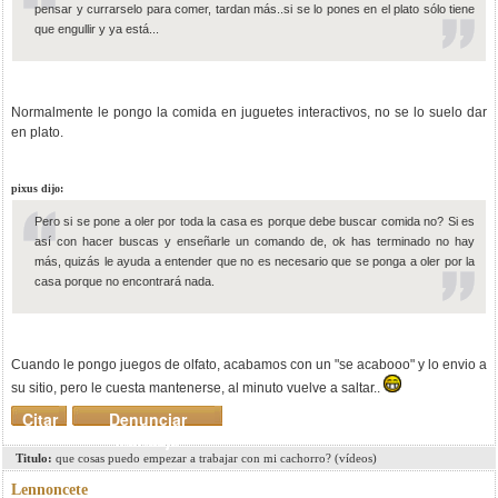
pensar y currarselo para comer, tardan más..si se lo pones en el plato sólo tiene
que engullir y ya está...
Normalmente le pongo la comida en juguetes interactivos, no se lo suelo dar
en plato.
pixus dijo:
Pero si se pone a oler por toda la casa es porque debe buscar comida no? Si es
así con hacer buscas y enseñarle un comando de, ok has terminado no hay
más, quizás le ayuda a entender que no es necesario que se ponga a oler por la
casa porque no encontrará nada.
Cuando le pongo juegos de olfato, acabamos con un "se acabooo" y lo envio a
su sitio, pero le cuesta mantenerse, al minuto vuelve a saltar..
Citar
Denunciar
mensaje
Titulo:
que cosas puedo empezar a trabajar con mi cachorro? (vídeos)
Lennoncete