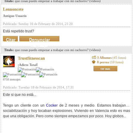
Titulo:
que cosas puedo empezar a trabajar con mi cachorro? (vídeos)
Lennoncete
Antiguo Usuario
Publicado: Sunday 16 de February de 2014, 21:20
Está repetido trust?
Citar
Denunciar
mensaje
Titulo:
que cosas puedo empezar a trabajar con mi cachorro? (vídeos)
3 Albumes
(45 fotos)
Trustfitnesscan
8 perros
(10 fotos)
¡Adicto Total!
ver mas
8758 mensajes
Publicado: Tuesday 18 de February de 2014, 17:31
Este si que no está...
Tengo un cliente con un
Cocker
de 2 meses y medio. Estamos trabajando
sociabilización y hoy tocaban explosiones. Viviendo en Valencia esto es mas
que una obligación. Pero como siempre empezamos por poco. Hoy globos...