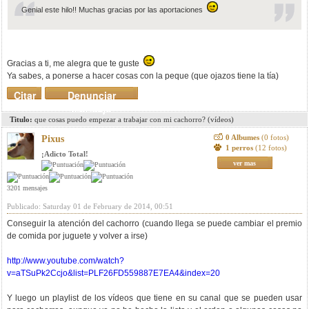
Genial este hilo!! Muchas gracias por las aportaciones
Gracias a ti, me alegra que te guste
Ya sabes, a ponerse a hacer cosas con la peque (que ojazos tiene la tía)
Citar
Denunciar
mensaje
Titulo:
que cosas puedo empezar a trabajar con mi cachorro? (vídeos)
0 Albumes
(0 fotos)
Pixus
1 perros
(12 fotos)
¡Adicto Total!
ver mas
3201 mensajes
Publicado: Saturday 01 de February de 2014, 00:51
Conseguir la atención del cachorro (cuando llega se puede cambiar el premio
de comida por juguete y volver a irse)
http://www.youtube.com/watch?
v=aTSuPk2Ccjo&list=PLF26FD559887E7EA4&index=20
Y luego un playlist de los vídeos que tiene en su canal que se pueden usar