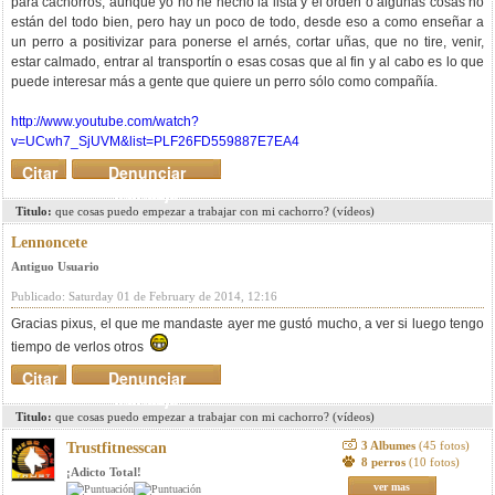
para cachorros, aunque yo no he hecho la lista y el orden o algunas cosas no
están del todo bien, pero hay un poco de todo, desde eso a como enseñar a
un perro a positivizar para ponerse el arnés, cortar uñas, que no tire, venir,
estar calmado, entrar al transportín o esas cosas que al fin y al cabo es lo que
puede interesar más a gente que quiere un perro sólo como compañía.
http://www.youtube.com/watch?
v=UCwh7_SjUVM&list=PLF26FD559887E7EA4
Citar
Denunciar
mensaje
Titulo:
que cosas puedo empezar a trabajar con mi cachorro? (vídeos)
Lennoncete
Antiguo Usuario
Publicado: Saturday 01 de February de 2014, 12:16
Gracias pixus, el que me mandaste ayer me gustó mucho, a ver si luego tengo
tiempo de verlos otros
Citar
Denunciar
mensaje
Titulo:
que cosas puedo empezar a trabajar con mi cachorro? (vídeos)
3 Albumes
(45 fotos)
Trustfitnesscan
8 perros
(10 fotos)
¡Adicto Total!
ver mas