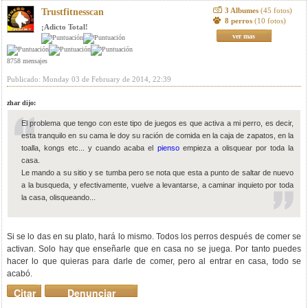
3 Albumes
(45 fotos)
Trustfitnesscan
8 perros
(10 fotos)
¡Adicto Total!
ver mas
8758 mensajes
Publicado: Monday 03 de February de 2014, 22:39
zhar dijo:
El problema que tengo con este tipo de juegos es que activa a mi perro, es decir,
esta tranquilo en su cama le doy su ración de comida en la caja de zapatos, en la
toalla, kongs etc... y cuando acaba el
pienso
empieza a olisquear por toda la
casa.
Le mando a su sitio y se tumba pero se nota que esta a punto de saltar de nuevo
a la busqueda, y efectivamente, vuelve a levantarse, a caminar inquieto por toda
la casa, olisqueando...
Si se lo das en su plato, hará lo mismo. Todos los perros después de comer se
activan. Solo hay que enseñarle que en casa no se juega. Por tanto puedes
hacer lo que quieras para darle de comer, pero al entrar en casa, todo se
acabó.
Citar
Denunciar
mensaje