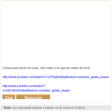
Cosas para hacer en casa.. Del estilo a la caja de cartón de trust
http://www.youtube.com/watch?v=2IY8ybbQIlg&feature=youtube_gdata_player
http://www.youtube.com/watch?
v=isB1WmSG4jw&feature=youtube_gdata_player
Citar
Denunciar
mensaje
Titulo:
que cosas puedo empezar a trabajar con mi cachorro? (vídeos)