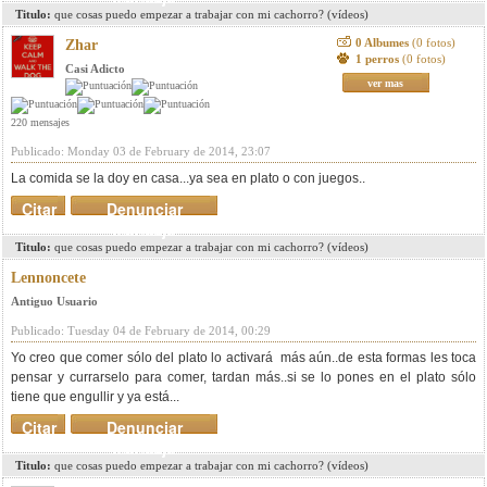
Titulo:
que cosas puedo empezar a trabajar con mi cachorro? (vídeos)
0 Albumes
(0 fotos)
Zhar
1 perros
(0 fotos)
Casi Adicto
ver mas
220 mensajes
Publicado: Monday 03 de February de 2014, 23:07
La comida se la doy en casa...ya sea en plato o con juegos..
Citar
Denunciar
mensaje
Titulo:
que cosas puedo empezar a trabajar con mi cachorro? (vídeos)
Lennoncete
Antiguo Usuario
Publicado: Tuesday 04 de February de 2014, 00:29
Yo creo que comer sólo del plato lo activará más aún..de esta formas les toca
pensar y currarselo para comer, tardan más..si se lo pones en el plato sólo
tiene que engullir y ya está...
Citar
Denunciar
mensaje
Titulo:
que cosas puedo empezar a trabajar con mi cachorro? (vídeos)