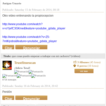
Antiguo Usuario
Publicado: Saturday 15 de February de 2014, 00:18
Otro video entrenando la propiocepcion
http://www.youtube.com/watch?
v=oYjefC3GKnw&feature=youtube_gdata_player
http://www.youtube.com/watch?v=Z5-
7mtKpsbs&feature=youtube_gdata_player
Citar
Denunciar
mensaje
Titulo:
que cosas puedo empezar a trabajar con mi cachorro? (vídeos)
3 Albumes
(45 fotos)
Trustfitnesscan
8 perros
(10 fotos)
¡Adicto Total!
ver mas
8758 mensajes
Publicado: Sunday 16 de February de 2014, 20:42
Perdón
Citar
Denunciar
mensaje