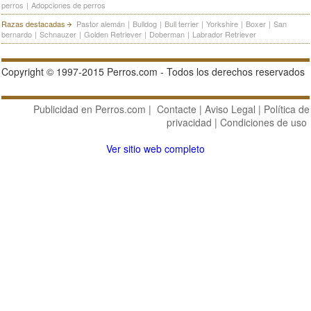
perros
|
Adopciones de perros
Razas destacadas
Pastor alemán
|
Bulldog
|
Bull terrier
|
Yorkshire
|
Boxer
|
San
bernardo
|
Schnauzer
|
Golden Retriever
|
Doberman
|
Labrador Retriever
Copyright © 1997-2015 Perros.com - Todos los derechos reservados
Publicidad en Perros.com
|
Contacte
|
Aviso Legal
|
Política de
privacidad
|
Condiciones de uso
Ver sitio web completo