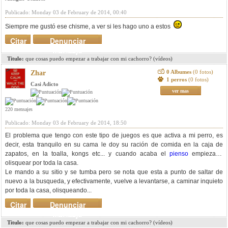
Publicado: Monday 03 de February de 2014, 00:40
Siempre me gustó ese chisme, a ver si les hago uno a estos
Citar
Denunciar
mensaje
Titulo:
que cosas puedo empezar a trabajar con mi cachorro? (vídeos)
0 Albumes
(0 fotos)
Zhar
1 perros
(0 fotos)
Casi Adicto
ver mas
220 mensajes
Publicado: Monday 03 de February de 2014, 18:50
El problema que tengo con este tipo de juegos es que activa a mi perro, es
decir, esta tranquilo en su cama le doy su ración de comida en la caja de
zapatos, en la toalla, kongs etc... y cuando acaba el
pienso
empieza a
olisquear por toda la casa.
Le mando a su sitio y se tumba pero se nota que esta a punto de saltar de
nuevo a la busqueda, y efectivamente, vuelve a levantarse, a caminar inquieto
por toda la casa, olisqueando...
Citar
Denunciar
mensaje
Titulo:
que cosas puedo empezar a trabajar con mi cachorro? (vídeos)