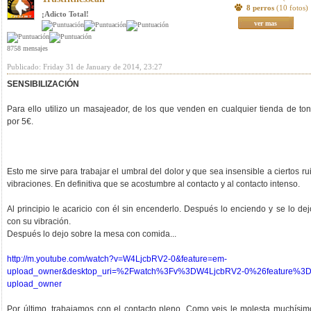
8 perros
(10 fotos)
¡Adicto Total!
ver mas
8758 mensajes
Publicado: Friday 31 de January de 2014, 23:27
SENSIBILIZACIÓN
Para ello utilizo un masajeador, de los que venden en cualquier tienda de ton
por 5€.
Esto me sirve para trabajar el umbral del dolor y que sea insensible a ciertos ru
vibraciones. En definitiva que se acostumbre al contacto y al contacto intenso.
Al principio le acaricio con él sin encenderlo. Después lo enciendo y se lo dej
con su vibración.
Después lo dejo sobre la mesa con comida...
http://m.youtube.com/watch?v=W4LjcbRV2-0&feature=em-
upload_owner&desktop_uri=%2Fwatch%3Fv%3DW4LjcbRV2-0%26feature%3
upload_owner
Por último, trabajamos con el contacto pleno. Como veis le molesta muchísim