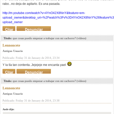
rabo...no deja de agitarlo. Es una pasada.
http://m.youtube.com/watch?v=4YnO42X8NnY&feature=em-
upload_owner&desktop_uri=%2Fwatch%3Fv%3D4YnO42X8NnY%26feature%
upload_owner
Citar
Denunciar
mensaje
Titulo:
que cosas puedo empezar a trabajar con mi cachorro? (vídeos)
Lennoncete
Antiguo Usuario
Publicado: Friday 31 de January de 2014, 23:34
Y la tía tan contenta..Jejejeje me encanta yael
Citar
Denunciar
mensaje
Titulo:
que cosas puedo empezar a trabajar con mi cachorro? (vídeos)
Lennoncete
Antiguo Usuario
Publicado: Friday 31 de January de 2014, 23:38
Aude dijo: