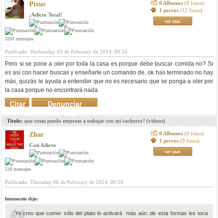
0 Albumes
(0 fotos)
Pixus
1 perros
(12 fotos)
¡Adicto Total!
ver mas
3201 mensajes
Publicado: Wednesday 05 de February de 2014, 09:54
Pero si se pone a oler por toda la casa es porque debe buscar comida no? Si
es así con hacer buscas y enseñarle un comando de, ok has terminado no hay
más, quizás le ayuda a entender que no es necesario que se ponga a oler por
la casa porque no encontrará nada.
Citar
Denunciar
mensaje
Titulo:
que cosas puedo empezar a trabajar con mi cachorro? (vídeos)
0 Albumes
(0 fotos)
Zhar
1 perros
(0 fotos)
Casi Adicto
ver mas
220 mensajes
Publicado: Thursday 06 de February de 2014, 00:56
lennoncete dijo:
Yo creo que comer sólo del plato lo activará más aún..de esta formas les toca