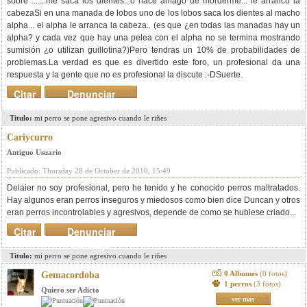
sobre .......me saca los dientes...o hace amago de morderme... le arranco la
cabezaSi en una manada de lobos uno de los lobos saca los dientes al macho
alpha... el alpha le arranca la cabeza.. (es que ¿en todas las manadas hay un
alpha? y cada vez que hay una pelea con el alpha no se termina mostrando
sumisión ¿o utilizan guillotina?)Pero tendras un 10% de probabilidades de
problemas.La verdad es que es divertido este foro, un profesional da una
respuesta y la gente que no es profesional la discute :-DSuerte.
Citar
Denunciar
mensaje
Titulo:
mi perro se pone agresivo cuando le riñes
Cariycurro
Antiguo Usuario
Publicado: Thursday 28 de October de 2010, 15:49
Delaier no soy profesional, pero he tenido y he conocido perros maltratados.
Hay algunos eran perros inseguros y miedosos como bien dice Duncan y otros
eran perros incontrolables y agresivos, depende de como se hubiese criado...
Citar
Denunciar
mensaje
Titulo:
mi perro se pone agresivo cuando le riñes
0 Albumes
(0 fotos)
Gemacordoba
1 perros
(3 fotos)
Quiero ser Adicto
ver mas