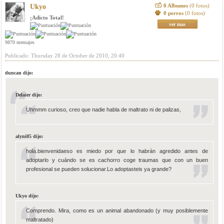
0 Albumes
(0 fotos)
Ukyo
0 perros
(0 fotos)
¡Adicto Total!
ver mas
9870 mensajes
Publicado: Thursday 28 de October de 2010, 20:40
duncan dijo:
Delaier dijo:
Uhmmm curioso, creo que nadie habla de maltrato ni de palizas,
alyni85 dijo:
hola.bienvenidaeso es miedo por que lo habrán agredido antes de
adoptarlo y cuándo se es cachorro coge traumas que con un buen
profesional se pueden solucionar.Lo adoptasteis ya grande?
Ukyo dijo:
Comprendo. Mira, como es un animal abandonado (y muy posiblemente
maltratado)