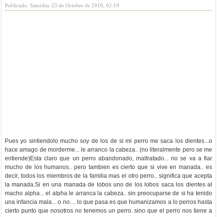
Publicado: Saturday 23 de October de 2010, 02:19
Pues yo sintiendolo mucho soy de los de si mi perro me saca los dientes...o
hace amago de morderme... le arranco la cabeza.. (no literalmente pero se me
entiende)Esta claro que un perro abandonado, maltratado... no se va a fiar
mucho de los humanos.. pero tambien es cierto que si vive en manada.. es
decir, todos los miembros de la familia mas el otro perro.. significa que acepta
la manada.Si en una manada de lobos uno de los lobos saca los dientes al
macho alpha... el alpha le arranca la cabeza.. sin preocuparse de si ha tenido
una infancia mala... o no.... lo que pasa es que humanizamos a lo perros hasta
cierto punto que nosotros no tenemos un perro. sino que el perro nos tiene a