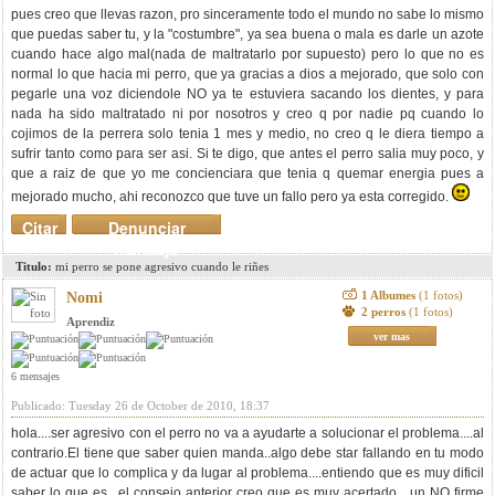
pues creo que llevas razon, pro sinceramente todo el mundo no sabe lo mismo
que puedas saber tu, y la "costumbre", ya sea buena o mala es darle un azote
cuando hace algo mal(nada de maltratarlo por supuesto) pero lo que no es
normal lo que hacia mi perro, que ya gracias a dios a mejorado, que solo con
pegarle una voz diciendole NO ya te estuviera sacando los dientes, y para
nada ha sido maltratado ni por nosotros y creo q por nadie pq cuando lo
cojimos de la perrera solo tenia 1 mes y medio, no creo q le diera tiempo a
sufrir tanto como para ser asi. Si te digo, que antes el perro salia muy poco, y
que a raiz de que yo me concienciara que tenia q quemar energia pues a
mejorado mucho, ahi reconozco que tuve un fallo pero ya esta corregido.
Citar
Denunciar
mensaje
Titulo:
mi perro se pone agresivo cuando le riñes
1 Albumes
(1 fotos)
Nomi
2 perros
(1 fotos)
Aprendiz
ver mas
6 mensajes
Publicado: Tuesday 26 de October de 2010, 18:37
hola....ser agresivo con el perro no va a ayudarte a solucionar el problema....al
contrario.El tiene que saber quien manda..algo debe star fallando en tu modo
de actuar que lo complica y da lugar al problema....entiendo que es muy dificil
saber lo que es ..el consejo anterior creo que es muy acertado....un NO firme