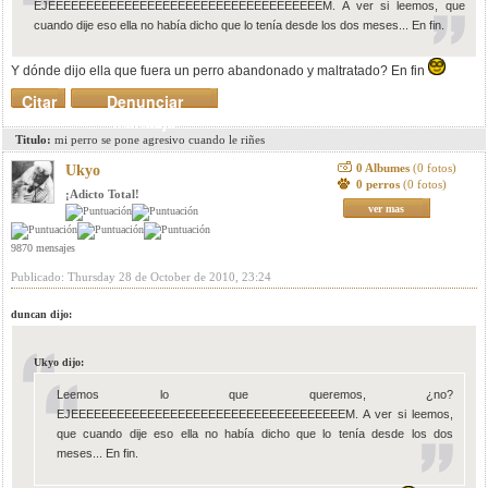
EJEEEEEEEEEEEEEEEEEEEEEEEEEEEEEEEEEEEEM. A ver si leemos, que
cuando dije eso ella no había dicho que lo tenía desde los dos meses... En fin.
Y dónde dijo ella que fuera un perro abandonado y maltratado? En fin
Citar
Denunciar
mensaje
Titulo:
mi perro se pone agresivo cuando le riñes
0 Albumes
(0 fotos)
Ukyo
0 perros
(0 fotos)
¡Adicto Total!
ver mas
9870 mensajes
Publicado: Thursday 28 de October de 2010, 23:24
duncan dijo:
Ukyo dijo:
Leemos lo que queremos, ¿no?
EJEEEEEEEEEEEEEEEEEEEEEEEEEEEEEEEEEEEEM. A ver si leemos,
que cuando dije eso ella no había dicho que lo tenía desde los dos
meses... En fin.