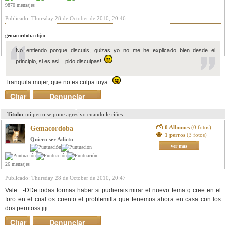
9870 mensajes
Publicado: Thursday 28 de October de 2010, 20:46
gemacordoba dijo:
No entiendo porque discutis, quizas yo no me he explicado bien desde el
principio, si es asi... pido disculpas!
Tranquila mujer, que no es culpa tuya.
Citar
Denunciar
mensaje
Titulo:
mi perro se pone agresivo cuando le riñes
0 Albumes
(0 fotos)
Gemacordoba
1 perros
(3 fotos)
Quiero ser Adicto
ver mas
26 mensajes
Publicado: Thursday 28 de October de 2010, 20:47
Vale :-DDe todas formas haber si pudierais mirar el nuevo tema q cree en el
foro en el cual os cuento el problemilla que tenemos ahora en casa con los
dos perritoss jiji
Citar
Denunciar