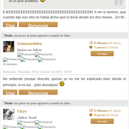
es un gran problema.
EJEEEEEEEEEEEEEEEEEEEEEEEEEEEEEEEEEEEEM. A ver si leemos, que
cuando dije eso ella no había dicho que lo tenía desde los dos meses... En fin.
Citar
Denunciar
mensaje
Titulo:
mi perro se pone agresivo cuando le riñes
0 Albumes
(0 fotos)
Gemacordoba
1 perros
(3 fotos)
Quiero ser Adicto
ver mas
26 mensajes
Publicado: Thursday 28 de October de 2010, 20:42
No entiendo porque discutis, quizas yo no me he explicado bien desde el
principio, si es asi... pido disculpas!
Citar
Denunciar
mensaje
Titulo:
mi perro se pone agresivo cuando le riñes
0 Albumes
(0 fotos)
Ukyo
0 perros
(0 fotos)
¡Adicto Total!
ver mas