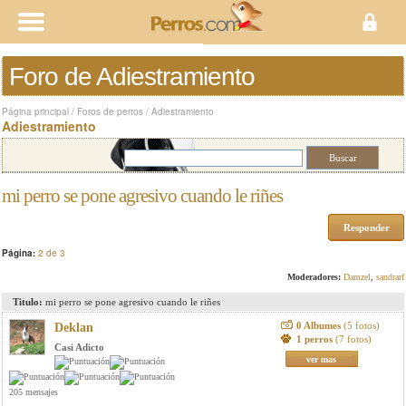
Foro de Adiestramiento
Página principal
/
Foros de perros
/
Adiestramiento
Adiestramiento
mi perro se pone agresivo cuando le riñes
Responder
Página:
2 de 3
Moderadores:
Damzel
,
sandrarf
Titulo:
mi perro se pone agresivo cuando le riñes
0 Albumes
(5 fotos)
Deklan
1 perros
(7 fotos)
Casi Adicto
ver mas
205 mensajes