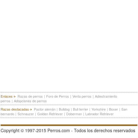
Enlaces
Razas de perros
|
Foro de Perros
|
Venta perros
|
Adiestramiento
perros
|
Adopciones de perros
Razas destacadas
Pastor alemán
|
Bulldog
|
Bull terrier
|
Yorkshire
|
Boxer
|
San
bernardo
|
Schnauzer
|
Golden Retriever
|
Doberman
|
Labrador Retriever
Copyright © 1997-2015 Perros.com - Todos los derechos reservados