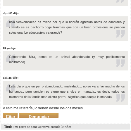
alyni85 dijo:
hola.bienvenidaeso es miedo por que lo habrán agredido antes de adoptarlo y
cuándo se es cachorro coge traumas que con un buen profesional se pueden
solucionar.Lo adoptasteis ya grande?
Ukyo dijo:
Comprendo. Mira, como es un animal abandonado (y muy posiblemente
maltratado)
deklan dijo:
Esta claro que un perro abandonado, maltratado... no se va a fiar mucho de los
humanos.. pero tambien es cierto que si vive en manada.. es decir, todos los
miembros de la familia mas el otro perro.. significa que acepta la manada.
A esto me referería, lo tienen desde los dos meses....
Citar
Denunciar
mensaje
Titulo:
mi perro se pone agresivo cuando le riñes