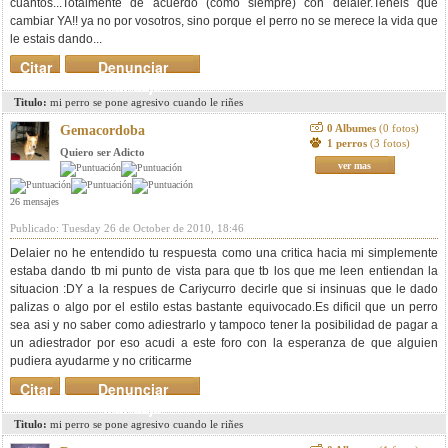
cuantos...Totalmente de acuerdo (como siempre) con delaier.Teneis que
cambiar YA!! ya no por vosotros, sino porque el perro no se merece la vida que
le estais dando...
Citar
Denunciar
mensaje
Titulo:
mi perro se pone agresivo cuando le riñes
0 Albumes
(0 fotos)
Gemacordoba
1 perros
(3 fotos)
Quiero ser Adicto
ver mas
26 mensajes
Publicado: Tuesday 26 de October de 2010, 18:46
Delaier no he entendido tu respuesta como una critica hacia mi simplemente
estaba dando tb mi punto de vista para que tb los que me leen entiendan la
situacion :DY a la respues de Cariycurro decirle que si insinuas que le dado
palizas o algo por el estilo estas bastante equivocado.Es dificil que un perro
sea asi y no saber como adiestrarlo y tampoco tener la posibilidad de pagar a
un adiestrador por eso acudi a este foro con la esperanza de que alguien
pudiera ayudarme y no criticarme
Citar
Denunciar
mensaje
Titulo:
mi perro se pone agresivo cuando le riñes