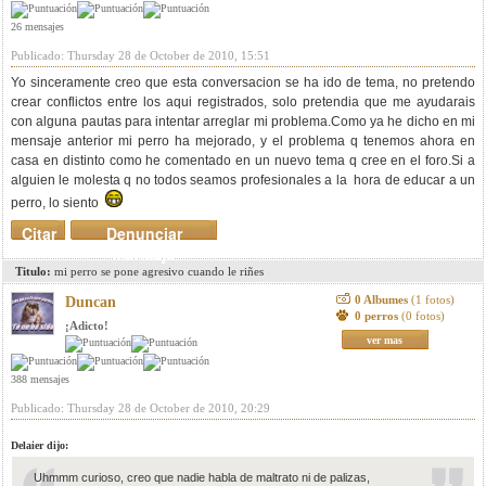
26 mensajes
Publicado: Thursday 28 de October de 2010, 15:51
Yo sinceramente creo que esta conversacion se ha ido de tema, no pretendo
crear conflictos entre los aqui registrados, solo pretendia que me ayudarais
con alguna pautas para intentar arreglar mi problema.Como ya he dicho en mi
mensaje anterior mi perro ha mejorado, y el problema q tenemos ahora en
casa en distinto como he comentado en un nuevo tema q cree en el foro.Si a
alguien le molesta q no todos seamos profesionales a la hora de educar a un
perro, lo siento
Citar
Denunciar
mensaje
Titulo:
mi perro se pone agresivo cuando le riñes
0 Albumes
(1 fotos)
Duncan
0 perros
(0 fotos)
¡Adicto!
ver mas
388 mensajes
Publicado: Thursday 28 de October de 2010, 20:29
Delaier dijo:
Uhmmm curioso, creo que nadie habla de maltrato ni de palizas,