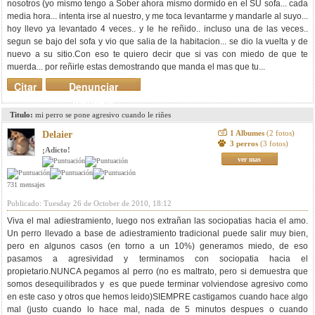
nosotros (yo mismo tengo a Sober ahora mismo dormido en el SU sofa... cada
media hora... intenta irse al nuestro, y me toca levantarme y mandarle al suyo...
hoy llevo ya levantado 4 veces.. y le he reñido.. incluso una de las veces..
segun se bajo del sofa y vio que salia de la habitacion... se dio la vuelta y de
nuevo a su sitio.Con eso te quiero decir que si vas con miedo de que te
muerda... por reñirle estas demostrando que manda el mas que tu...
Citar
Denunciar
mensaje
Titulo:
mi perro se pone agresivo cuando le riñes
1 Albumes
(2 fotos)
Delaier
3 perros
(3 fotos)
¡Adicto!
ver mas
731 mensajes
Publicado: Tuesday 26 de October de 2010, 18:12
Viva el mal adiestramiento, luego nos extrañan las sociopatias hacia el amo.
Un perro llevado a base de adiestramiento tradicional puede salir muy bien,
pero en algunos casos (en torno a un 10%) generamos miedo, de eso
pasamos a agresividad y terminamos con sociopatia hacia el
propietario.NUNCA pegamos al perro (no es maltrato, pero si demuestra que
somos desequilibrados y es que puede terminar volviendose agresivo como
en este caso y otros que hemos leido)SIEMPRE castigamos cuando hace algo
mal (justo cuando lo hace mal, nada de 5 minutos despues o cuando