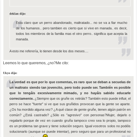
deklan dijo:
Esta claro que un perro abandonado, maltratado... no se va a fiar mucho
de los humanos.. pero tambien es cierto que si vive en manada.. es decir,
todos los miembros de la familia mas el otro perro.. significa que acepta la
manada.
A esto me referería, lo tienen desde los dos meses....
Leemos lo que queremos, ¿no?Me cito:
Ukyo dijo:
La verdad es que por lo que comentas, es raro que se deban a secuelas de
un maltrato siendo tan jovencito, pero todo puede ser. También es posible
que lo tengáis excesivamente mimado, y no hayáis sabido educarle
correctamente.
¿Siempre que os gruñe os retiráis? También esto puede influir, el
perro se hace "fuerte" si ve que sus gruñidos provocan que la gente se aparte.
¿Os ha mordido alguna vez? ¿A qué clase de gente gruñe, tienen algún patrón en
común? ¿Está castrado? ¿Sólo es "agresivo" con personas?Mujer, dejarlo o
regalarlo porque de vez en cuando gruña tampoco creo sea lo propio, tampoco
es un problema tan grave y tiene solución seguro. Igual vosotros solos no podéis
solucionarlo (aunque se puede intentar), pero seguro que para un profesional no