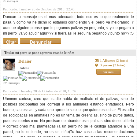
26 mensajes
Publicado: Tuesday 26 de October de 2010, 22:43
Duncan tu mensaje es el mas adecuado, todo eso es lo que realmente le
pasa, y como ya he dicho lo estamos corrigiendo y el perro va mejorando. Y
aunque alguien piense que le pegamos palizas yo pregunto, si yo le pegara a
mi perro iva yo acudir aqui??? si fuera asi le seguiria pegando y punto no?? :S
Citar
Denunciar
mensaje
Titulo:
mi perro se pone agresivo cuando le riñes
1 Albumes
(2 fotos)
Delaier
3 perros
(3 fotos)
¡Adicto!
ver mas
731 mensajes
Publicado: Thursday 28 de October de 2010, 15:36
Uhmmm curioso, creo que nadie habla de maltrato ni de palizas, sino de
posibles sociopatias por corregir a los animales estando enfadados. Pero
bueno, cau es cau, y cada uno aprende solo lo que quiere escuchar. El estudio
de sociopatias en animales no es un tema de creencias, sino de puros datos,
puedes creerlos o no. No precisan de abandonos ni palizas, sino desequilibrio
y correcciones mal planteadas (a un perro no se le castiga atandole a una
pared, no lo entiende, no es un niño)Tu haz caso a las recomendaciones