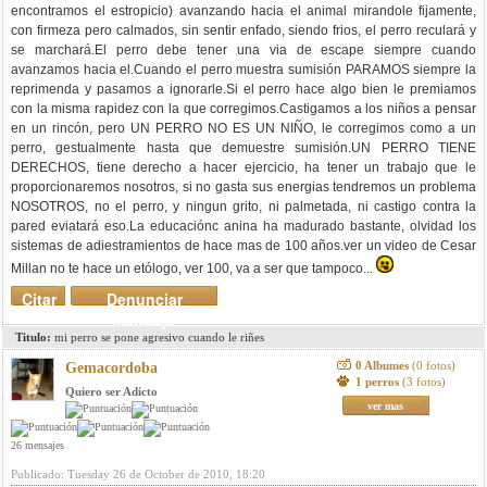
encontramos el estropicio) avanzando hacia el animal mirandole fijamente,
con firmeza pero calmados, sin sentir enfado, siendo frios, el perro reculará y
se marchará.El perro debe tener una via de escape siempre cuando
avanzamos hacia el.Cuando el perro muestra sumisión PARAMOS siempre la
reprimenda y pasamos a ignorarle.Si el perro hace algo bien le premiamos
con la misma rapidez con la que corregimos.Castigamos a los niños a pensar
en un rincón, pero UN PERRO NO ES UN NIÑO, le corregimos como a un
perro, gestualmente hasta que demuestre sumisión.UN PERRO TIENE
DERECHOS, tiene derecho a hacer ejercicio, ha tener un trabajo que le
proporcionaremos nosotros, si no gasta sus energias tendremos un problema
NOSOTROS, no el perro, y ningun grito, ni palmetada, ni castigo contra la
pared eviatará eso.La educaciónc anina ha madurado bastante, olvidad los
sistemas de adiestramientos de hace mas de 100 años.ver un video de Cesar
Millan no te hace un etólogo, ver 100, va a ser que tampoco...
Citar
Denunciar
mensaje
Titulo:
mi perro se pone agresivo cuando le riñes
0 Albumes
(0 fotos)
Gemacordoba
1 perros
(3 fotos)
Quiero ser Adicto
ver mas
26 mensajes
Publicado: Tuesday 26 de October de 2010, 18:20