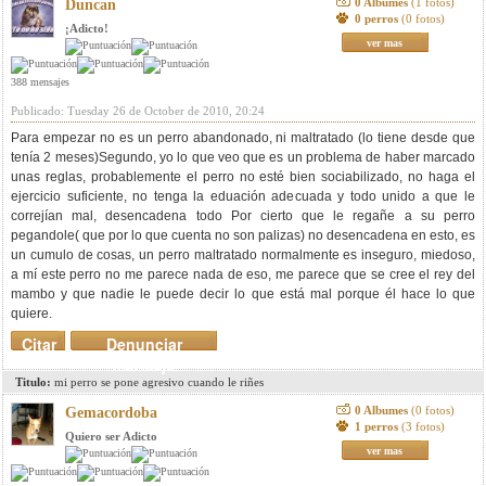
0 Albumes
(1 fotos)
Duncan
0 perros
(0 fotos)
¡Adicto!
ver mas
388 mensajes
Publicado: Tuesday 26 de October de 2010, 20:24
Para empezar no es un perro abandonado, ni maltratado (lo tiene desde que
tenía 2 meses)Segundo, yo lo que veo que es un problema de haber marcado
unas reglas, probablemente el perro no esté bien sociabilizado, no haga el
ejercicio suficiente, no tenga la eduación adecuada y todo unido a que le
correjían mal, desencadena todo Por cierto que le regañe a su perro
pegandole( que por lo que cuenta no son palizas) no desencadena en esto, es
un cumulo de cosas, un perro maltratado normalmente es inseguro, miedoso,
a mí este perro no me parece nada de eso, me parece que se cree el rey del
mambo y que nadie le puede decir lo que está mal porque él hace lo que
quiere.
Citar
Denunciar
mensaje
Titulo:
mi perro se pone agresivo cuando le riñes
0 Albumes
(0 fotos)
Gemacordoba
1 perros
(3 fotos)
Quiero ser Adicto
ver mas