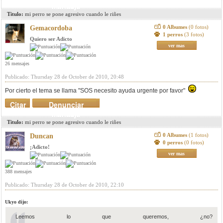
mensaje
Titulo:
mi perro se pone agresivo cuando le riñes
0 Albumes
(0 fotos)
Gemacordoba
1 perros
(3 fotos)
Quiero ser Adicto
ver mas
26 mensajes
Publicado: Thursday 28 de October de 2010, 20:48
Por cierto el tema se llama "SOS necesito ayuda urgente por favor"
Citar
Denunciar
mensaje
Titulo:
mi perro se pone agresivo cuando le riñes
0 Albumes
(1 fotos)
Duncan
0 perros
(0 fotos)
¡Adicto!
ver mas
388 mensajes
Publicado: Thursday 28 de October de 2010, 22:10
Ukyo dijo:
Leemos lo que queremos, ¿no?