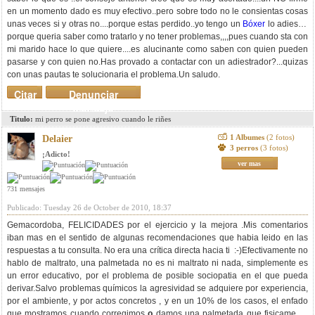
en un momento dado es muy efectivo..pero sobre todo no le consientas cosas
unas veces si y otras no....porque estas perdido..yo tengo un
Bóxer
lo adiestre
porque queria saber como tratarlo y no tener problemas,,,,pues cuando sta con
mi marido hace lo que quiere....es alucinante como saben con quien pueden
pasarse y con quien no.Has provado a contactar con un adiestrador?...quizas
con unas pautas te solucionaria el problema.Un saludo.
Citar
Denunciar
mensaje
Titulo:
mi perro se pone agresivo cuando le riñes
1 Albumes
(2 fotos)
Delaier
3 perros
(3 fotos)
¡Adicto!
ver mas
731 mensajes
Publicado: Tuesday 26 de October de 2010, 18:37
Gemacordoba, FELICIDADES por el ejercicio y la mejora .Mis comentarios
iban mas en el sentido de algunas recomendaciones que habia leido en las
respuestas a tu consulta. No era una crítica directa hacia ti :-)Efectivamente no
hablo de maltrato, una palmetada no es ni maltrato ni nada, simplemente es
un error educativo, por el problema de posible sociopatia en el que pueda
derivar.Salvo problemas químicos la agresividad se adquiere por experiencia,
por el ambiente, y por actos concretos , y en un 10% de los casos, el enfado
que mostramos cuando corregimos
o
damos una palmetada que fisicamente