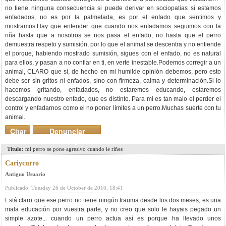
no tiene ninguna consecuencia si puede derivar en sociopatias si estamos
enfadados, no es por la palmetada, es por el enfado que sentimos y
mostramos.Hay que entender que cuando nos enfadamos seguimos con la
riña hasta que a nosotros se nos pasa el enfado, no hasta que el perro
demuestra respeto y sumisión, por lo que el animal se descentra y no entiende
el porque, habiendo mostrado sumisión, sigues con el enfado, no es natural
para ellos, y pasan a no confiar en ti, en verte inestable.Podemos corregir a un
animal, CLARO que si, de hecho en mi humilde opinión debemos, pero esto
debe ser sin gritos ni enfados, sino con firmeza, calma y determinación.Si lo
hacemos gritando, enfadados, no estaremos educando, estaremos
descargando nuestro enfado, que es distinto. Para mi es tan malo el perder el
control y enfadarnos como el no poner límites a un perro.Muchas suerte con tu
animal.
Citar
Denunciar
mensaje
Titulo:
mi perro se pone agresivo cuando le riñes
Cariycurro
Antiguo Usuario
Publicado: Tuesday 26 de October de 2010, 18:41
Está claro que ese perro no tiene ningún trauma desde los dos meses, es una
mala educación por vuestra parte, y no creo que solo le hayais pegado un
simple azote... cuando un perro actua así es porque ha llevado unos