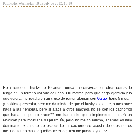
Publicado: Wednesday 18 de July de 2012, 13:18
Hola, tengo un husky de 10 años, nunca ha convivico con otros perros, lo
tengo en un terreno vallado de unos 800 metros, para que haga ejercicio y lo
que quiera, me regalaron un cruce de partor alemán con
Galgo
tiene 5 meses
y los kiero presentar, pero me da miedo de que el husky le ataque, nunca hace
nada a las hembras, pero si ataca a otros machos, no sé con los cachorros
que haría, ke puedo hacer?? me han dicho que simplemente le dará un
revolcón para mostrarle su jerarquía, pero no me fio mucho, además es muy
dominante, y a parte de eso es ke mi cachorro se asusta de otros perros
incluso siendo más pequeños ke él. Alguien me puede ayudar?'