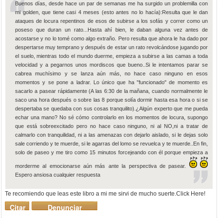
Buenos días, desde hace un par de semanas me ha surgido un problemilla con
mi golden, que tiene casi 4 meses (esto antes no lo hacía):Resulta que le dan
ataques de locura repentinos de esos de subirse a los sofás y correr como un
poseso que duran un rato...Hasta ahí bien, le daban alguna vez antes de
acostarse y no lo tomé como algo extraño. Pero resulta que ahora le ha dado por
despertarse muy temprano y después de estar un rato revolcándose jugando por
el suelo, mientras todo el mundo duerme, empieza a subirse a las camas a toda
velocidad y a pegarnos unos mordiscos que bueno..Si le intentamos parar se
cabrea muchísimo y se lanza aún más, no hace caso ninguno en esos
momentos y se pone a ladrar. Lo único que ha "funcionado" de momento es
sacarlo a pasear rápidamente (A las 6:30 de la mañana, cuando normalmente le
saco una hora después o sobre las 8 porque solía dormir hasta esa hora o si se
despertaba se quedaba con sus cosas tranquilito).¿Algún experto que me pueda
echar una mano? No sé cómo controlarlo en los momentos de locura, supongo
que está sobreexcitado pero no hace caso ninguno, ni al NO,ni a tratar de
calmarlo con tranquilidad, ni a las amenazas con dejarlo aislado, si le dejas solo
sale corriendo y te muerde, si le agarras del lomo se revuelca y te muerde..En fin,
solo de paseo y me tiro como 15 minutos forcejeando con él porque empieza a
morderme al emocionarse aún más ante la perspectiva de pasear.
Espero ansiosa cualquier respuesta
Te recomiendo que leas este libro a mi me sirvi de mucho suerte.Click Here!
Citar
Denunciar
mensaje