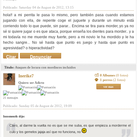
Publicado: Saturday 04 de August de 2012, 13:15
hola!! a mi perrita le pasa lo mismo, pero también pasa cuando estamos
jugando con ella, de repente coge el juguete y durante un minuto está
corriendo todo lo que puede, sin parar... Encima se tira para morder, yo ya no
sé si quiere jugar o es que ataca, porque enseña los dientes para morder.. y a
mi todavía no me muerde muy fuerte, pero a mi novio le ha mordido y le ha
hecho sangre... No sé hasta que punto es juego y hasta que punto es
agresividad? o hiperactividad?
Citar
Denunciar
mensaje
Titulo:
Ataques de locura con mordiscos incluidos
0 Albumes
(0 fotos)
Inerike7
1 perros
(2 fotos)
Quiero ser Adicto
ver mas
21 mensajes
Publicado: Sunday 05 de August de 2012, 19:09
Innsmouth dijo:
Claro, al darme la vuelta no es que se me suba, es que empieza a morderme el
culo y los gemelos jajaja así que no funciona, no