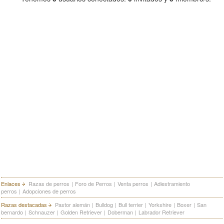
Enlaces
Razas de perros
|
Foro de Perros
|
Venta perros
|
Adiestramiento
perros
|
Adopciones de perros
Razas destacadas
Pastor alemán
|
Bulldog
|
Bull terrier
|
Yorkshire
|
Boxer
|
San
bernardo
|
Schnauzer
|
Golden Retriever
|
Doberman
|
Labrador Retriever