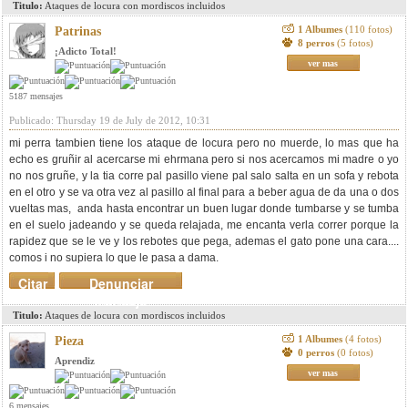
Titulo:
Ataques de locura con mordiscos incluidos
1 Albumes
(110 fotos)
Patrinas
8 perros
(5 fotos)
¡Adicto Total!
ver mas
5187 mensajes
Publicado: Thursday 19 de July de 2012, 10:31
mi perra tambien tiene los ataque de locura pero no muerde, lo mas que ha
echo es gruñir al acercarse mi ehrmana pero si nos acercamos mi madre o yo
no nos gruñe, y la tia corre pal pasillo viene pal salo salta en un sofa y rebota
en el otro y se va otra vez al pasillo al final para a beber agua de da una o dos
vueltas mas, anda hasta encontrar un buen lugar donde tumbarse y se tumba
en el suelo jadeando y se queda relajada, me encanta verla correr porque la
rapidez que se le ve y los rebotes que pega, ademas el gato pone una cara....
comos i no supiera lo que le pasa a dama.
Citar
Denunciar
mensaje
Titulo:
Ataques de locura con mordiscos incluidos
1 Albumes
(4 fotos)
Pieza
0 perros
(0 fotos)
Aprendiz
ver mas
6 mensajes