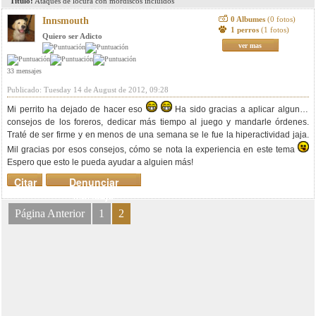
Titulo:
Ataques de locura con mordiscos incluidos
0 Albumes
(0 fotos)
Innsmouth
1 perros
(1 fotos)
Quiero ser Adicto
ver mas
33 mensajes
Publicado: Tuesday 14 de August de 2012, 09:28
Mi perrito ha dejado de hacer eso
Ha sido gracias a aplicar algunos
consejos de los foreros, dedicar más tiempo al juego y mandarle órdenes.
Traté de ser firme y en menos de una semana se le fue la hiperactividad jaja.
Mil gracias por esos consejos, cómo se nota la experiencia en este tema
Espero que esto le pueda ayudar a alguien más!
Citar
Denunciar
mensaje
Página Anterior
1
2