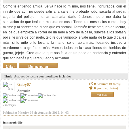
Como te entiendo amiga, Selva hace lo mismo, nos tiene... torturados, con el
inri de que aún no puede salir a la calle, he probado todo, sacarla al jardín,
cogerla del pellejo, intentar calmarla, darle órdenes... pero me daba la
sensación de que tenía un mostruo en casa. Tiene tres meses, los cumple hoy
mismo y al parecer me dicen que es normal. También tiene ataques de locura,
en los que empieza a correr de un lado a otro de la casa, subirse a los sofás y
por si te sirve de consuelo, te diré que tampoco le vale nada de lo que diga, es
más, si le grito o le levanto la mano, se enrabia más, llegando incluso a
morderme o a gruñirme más. Vamos todos en la casa llenos de heridas de
guerra, jejeje...Creo que lo que nos falta es un poco de paciencia y entender
que son bebés y quieren juego y actividad.
Citar
Denunciar
mensaje
Titulo:
Ataques de locura con mordiscos incluidos
0 Albumes
(0 fotos)
Gaby07
0 perros
(0 fotos)
Aprendiz
ver mas
7 mensajes
Publicado: Monday 06 de August de 2012, 04:03
Innsmouth dijo: