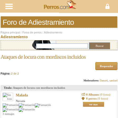
Foro de Adiestramiento
Página principal
/
Foros de perros
/
Adiestramiento
Adiestramiento
Ataques de locura con mordiscos incluidos
Responder
Página:
2 de 2
Moderadores:
Damzel
,
sandrarf
Titulo:
Ataques de locura con mordiscos incluidos
0 Albumes
(0 fotos)
Malada
0 perros
(0 fotos)
Novato
ver mas
3 mensajes