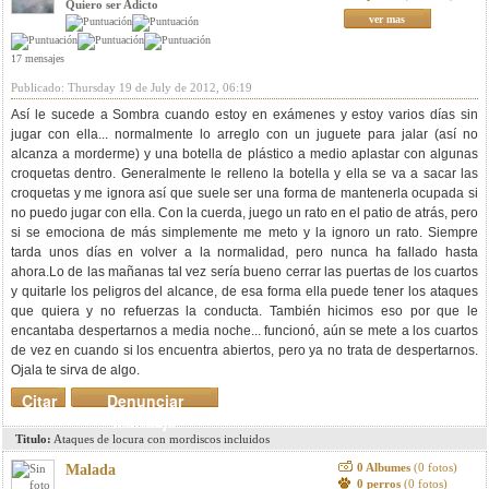
Quiero ser Adicto
ver mas
17 mensajes
Publicado: Thursday 19 de July de 2012, 06:19
Así le sucede a Sombra cuando estoy en exámenes y estoy varios días sin
jugar con ella... normalmente lo arreglo con un juguete para jalar (así no
alcanza a morderme) y una botella de plástico a medio aplastar con algunas
croquetas dentro. Generalmente le relleno la botella y ella se va a sacar las
croquetas y me ignora así que suele ser una forma de mantenerla ocupada si
no puedo jugar con ella. Con la cuerda, juego un rato en el patio de atrás, pero
si se emociona de más simplemente me meto y la ignoro un rato. Siempre
tarda unos días en volver a la normalidad, pero nunca ha fallado hasta
ahora.Lo de las mañanas tal vez sería bueno cerrar las puertas de los cuartos
y quitarle los peligros del alcance, de esa forma ella puede tener los ataques
que quiera y no refuerzas la conducta. También hicimos eso por que le
encantaba despertarnos a media noche... funcionó, aún se mete a los cuartos
de vez en cuando si los encuentra abiertos, pero ya no trata de despertarnos.
Ojala te sirva de algo.
Citar
Denunciar
mensaje
Titulo:
Ataques de locura con mordiscos incluidos
0 Albumes
(0 fotos)
Malada
0 perros
(0 fotos)