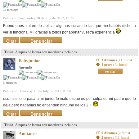
33 mensajes
Publicado: Wednesday 18 de July de 2012, 13:25
Bueno pues trataré de aplicar algunas cosas de las que me habéis dicho, a
ver si funciona. Mil gracias a todos por aportar vuestra experiencia
Citar
Denunciar
mensaje
Titulo:
Ataques de locura con mordiscos incluidos
1 Albumes
(11 fotos)
Babyjunior
1 perros
(1 fotos)
Aprendiz
ver mas
5 mensajes
Publicado: Thursday 19 de July de 2012, 01:51
eso mismo le pasa a mi junior lo malo esque es por culpa de mi padre que lo
deja pero nadamas no entienden ninguno de los 2.!!
Citar
Denunciar
mensaje
Titulo:
Ataques de locura con mordiscos incluidos
0 Albumes
(0 fotos)
Andianco
2 perros
(11 fotos)