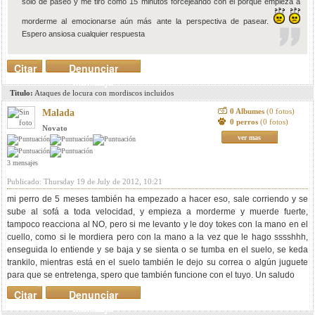
solo de paseo y me tiro como 15 minutos forcejeando con él porque empieza a
morderme al emocionarse aún más ante la perspectiva de pasear.
Espero ansiosa cualquier respuesta
Citar
Denunciar
mensaje
Titulo:
Ataques de locura con mordiscos incluidos
0 Albumes
(0 fotos)
Malada
0 perros
(0 fotos)
Novato
ver mas
3 mensajes
Publicado: Thursday 19 de July de 2012, 10:21
mi perro de 5 meses también ha empezado a hacer eso, sale corriendo y se
sube al sofá a toda velocidad, y empieza a morderme y muerde fuerte,
tampoco reacciona al NO, pero si me levanto y le doy tokes con la mano en el
cuello, como si le mordiera pero con la mano a la vez que le hago sssshhh,
enseguida lo entiende y se baja y se sienta o se tumba en el suelo, se keda
trankilo, mientras está en el suelo también le dejo su correa o algún juguete
para que se entretenga, spero que también funcione con el tuyo. Un saludo
Citar
Denunciar
mensaje