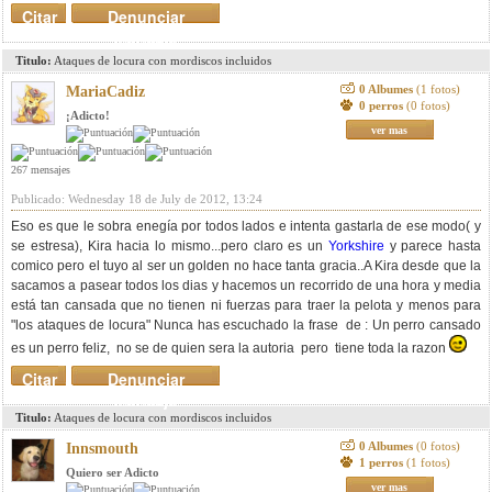
Citar
Denunciar
mensaje
Titulo:
Ataques de locura con mordiscos incluidos
0 Albumes
(1 fotos)
MariaCadiz
0 perros
(0 fotos)
¡Adicto!
ver mas
267 mensajes
Publicado: Wednesday 18 de July de 2012, 13:24
Eso es que le sobra enegía por todos lados e intenta gastarla de ese modo( y
se estresa), Kira hacia lo mismo...pero claro es un
Yorkshire
y parece hasta
comico pero el tuyo al ser un golden no hace tanta gracia..A Kira desde que la
sacamos a pasear todos los dias y hacemos un recorrido de una hora y media
está tan cansada que no tienen ni fuerzas para traer la pelota y menos para
"los ataques de locura" Nunca has escuchado la frase de : Un perro cansado
es un perro feliz, no se de quien sera la autoria pero tiene toda la razon
Citar
Denunciar
mensaje
Titulo:
Ataques de locura con mordiscos incluidos
0 Albumes
(0 fotos)
Innsmouth
1 perros
(1 fotos)
Quiero ser Adicto
ver mas