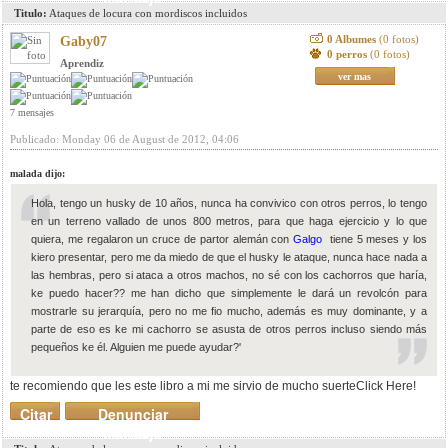
Titulo:
Ataques de locura con mordiscos incluidos
0 Albumes
(0 fotos)
Gaby07
0 perros
(0 fotos)
Aprendiz
ver mas
7 mensajes
Publicado: Monday 06 de August de 2012, 04:06
malada dijo:
Hola, tengo un husky de 10 años, nunca ha convivico con otros perros, lo tengo
en un terreno vallado de unos 800 metros, para que haga ejercicio y lo que
quiera, me regalaron un cruce de partor alemán con
Galgo
tiene 5 meses y los
kiero presentar, pero me da miedo de que el husky le ataque, nunca hace nada a
las hembras, pero si ataca a otros machos, no sé con los cachorros que haría,
ke puedo hacer?? me han dicho que simplemente le dará un revolcón para
mostrarle su jerarquía, pero no me fio mucho, además es muy dominante, y a
parte de eso es ke mi cachorro se asusta de otros perros incluso siendo más
pequeños ke él. Alguien me puede ayudar?'
te recomiendo que les este libro a mi me sirvio de mucho suerteClick Here!
Citar
Denunciar
mensaje